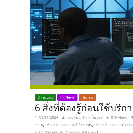
ประเทศไทย,
ThaiSMEsCenter
รวม
ธุรกิจ
เอ
ส
เอ็
Directory
PR News
Review
6 สิ่งที่ต้องรู้ก่อนใช้บ
มอี
01/11/2024
กองบรรณาธิการเว็บไซต์
879 views
,
,
ระบบ
บริการรับวางระบบ IT Security
บริการรับวางระบบ Netw
,
,
วงจร
รับวางระบบ
รับวางระบบ Network