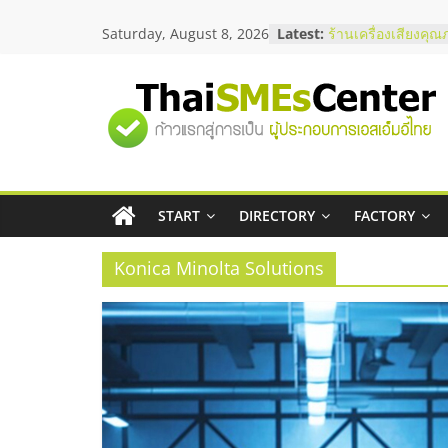
Skip
Saturday, August 8, 2026
Latest:
ร้านเครื่องเสียงคุณ
to
โซลูชันระบบภาพแล
content
บริษัท Cybersecuri
วิธีเลือกผู้ให้บริกา
"ศูนย์
โจทย์ธุรกิจ
อยากหาเงินทุน เพิ่
เริ่มยังไงให้ผ่านฉลุย
รวม
สัมมนาออนไลน์ โอ
บริการน้ำมัน Shell
สัมมนาลงทุน แฟรนไ
START
DIRECTORY
FACTORY
ข้อมูล
ThaiFranchise Mee
ไชส์ ครั้งที่ 8
Konica Minolta Solutions
ธุรกิจ
SME
แห่ง