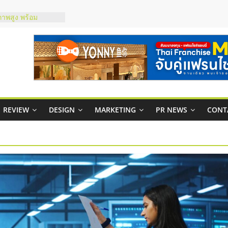
ภาพสูง พร้อม
ะเสียง
ty ในไทยที่ไหนดี?
รให้คุ้มค่าและตอบ
มสภาพคล่องให้ธุรกิจ
กาสบริหารสถานี
ชส์ยอนนี่
REVIEW
DESIGN
MARKETING
PR NEWS
CONT
t Up จับคู่แฟรน