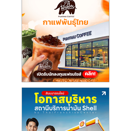
แฟ
รน
ไชส์,
รวม
แฟ
รน
ไชส์
ขาย