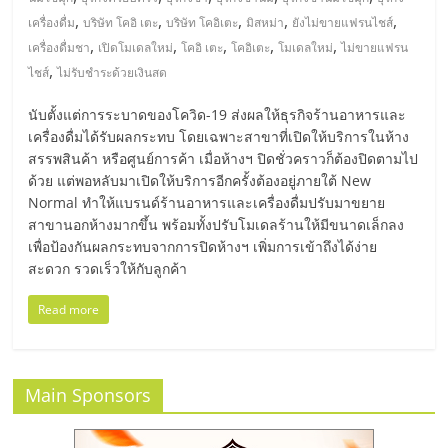
มอี
,
,
,
,
,
เครื่องดื่ม
บริษัท โคอิ เตะ
บริษัท โคอิเตะ
มิสหม่า
ยังไม่ขายแฟรนไชส์
,
,
,
,
,
เครื่องดื่มชา
เปิดโมเดลใหม่
โคอิ เตะ
โคอิเตะ
โมเดลใหม่
ไม่ขายแฟรน
ไทย,
,
ไชส์
ไม่รับชำระด้วยเงินสด
SMEs,
นับตั้งแต่การระบาดของโควิด-19 ส่งผลให้ธุรกิจร้านอาหารและ
เครื่องดื่มได้รับผลกระทบ โดยเฉพาะสาขาที่เปิดให้บริการในห้าง
สรรพสินค้า หรือศูนย์การค้า เมื่อห้างฯ ปิดชั่วคราวก็ต้องปิดตามไป
แฟ
ด้วย แต่พอหลับมาเปิดให้บริการอีกครั้งต้องอยู่ภายใต้ New
Normal ทำให้แบรนด์ร้านอาหารและเครื่องดื่มปรับมาขยาย
รน
สาขานอกห้างมากขึ้น พร้อมทั้งปรับโมเดลร้านให้มีขนาดเล็กลง
เพื่อป้องกันผลกระทบจากการปิดห้างฯ เพิ่มการเข้าถึงได้ง่าย
สะดวก รวดเร็วให้กับลูกค้า
ไชส์,
Read more
ที่
ปรึกษา
Main Sponsors