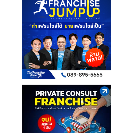
เปิด
ร้าน
ปรึกษา
ฟรี,
บริการ
พัฒนา
ระบบ
แฟ