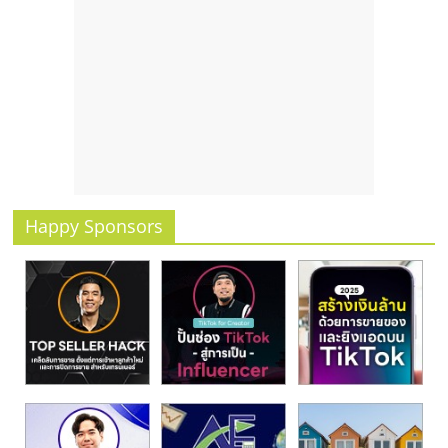
รน
ไชส์
ขาย
หน้า
บ้าน
ลงทุน
น้อย
คืน
ทุน
ไว,
Happy Sponsors
ที่
ปรึกษา
การ
ลงทุน
และ
ขยาย
สา
ขา
แฟ