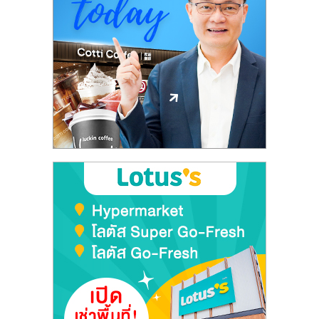
ลงทุน
และ
ขยาย
สา
ขา
แฟ
รน
ไชส์,