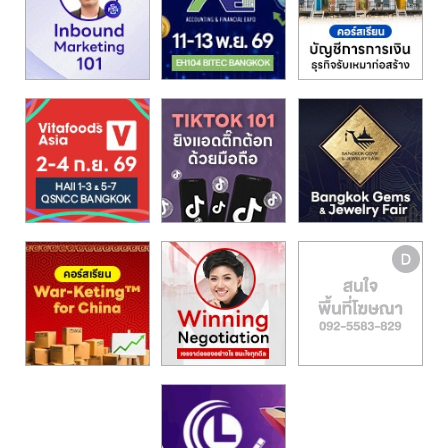
รน
ไชส์,
ศูนย์
รวม
แฟ
รน
ไชส์
พร้อม
ทำเล
สำหรับ
เปิด
ร้าน
ปรึกษา
ฟรี,
บริการ
พัฒนา
ระบบ
แฟ