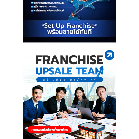
รน
ไชส์"
"ศูนย์
รวม
ข้อมูล
ธุรกิจ
SME
แห่ง
ประเทศไทย,
ThaiSMEsCenter,
รวม
ธุรกิจ
เอ
ส
เอ็
มอี