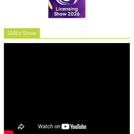
รน
ไชส์"
SMEs Show