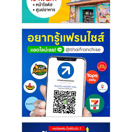
ศูนย์
รวม
แฟ
รน
ไชส์
พร้อม
ทำเล
สำหรับ