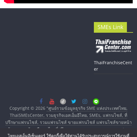
SMEs Link
ThaiFranchiseCent
er
Copyright © 2026
"ศูนย์รวมข้อมูลธุรกิจ SME แห่งประเทศไทย,
ThaiSMEsCenter, รวมธุรกิจเอสเอ็มอีไทย, SMEs, แฟรนไชส์, ที่
ปรึกษาแฟรนไชส์, รวมแฟรนไชส์ ขายแฟรนไชส์ แฟรนไชส์ขายหน้า
บ้าน ลงทุนน้อย คืนทุนไว, ที่ปรึกษาการลงทุนและขยายสาขาแฟรน
ไทยเอสเอ็มอีเซ็นเตอร์ ใช้คุกกี้เพื่อให้ท่านได้รับประสบการณ์การใช้งานที่
ไชส์, ศูนย์รวมแฟรนไชส์ พร้อมทำเลสำหรับเปิดร้าน ปรึกษาฟรี,