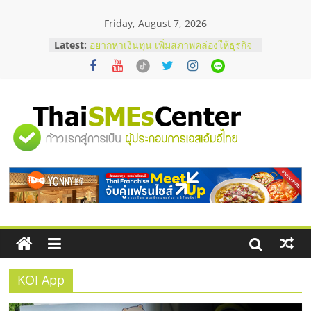
Skip
Friday, August 7, 2026
to
บริษัท Cybersecurity ในไทยที่ไหนดี?
content
Latest:
วิธีเลือกผู้ให้บริการให้คุ้มค่าและตอบ
โจทย์ธุรกิจ
อยากหาเงินทุน เพิ่มสภาพคล่องให้ธุรกิจ
เริ่มยังไงให้ผ่านฉลุย
สัมมนาออนไลน์ โอกาสบริหารสถานี
บริการน้ำมัน Shell
"ศูนย์
สัมมนาลงทุน แฟรนไชส์ยอนนี่
ThaiFranchise Meet Up จับคู่แฟรน
ไชส์ ครั้งที่ 8
รวม
ร้านเครื่องเสียงคุณภาพสูง พร้อม
โซลูชันระบบภาพและเสียง
ข้อมูล
ธุรกิจ
SME
KOI App