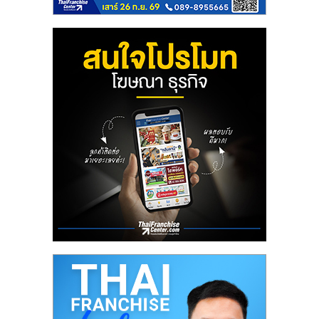
ลงทุน
น้อย
คืน
ทุน
ไว,
ที่
ปรึกษา
การ