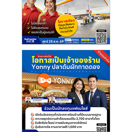
แฟ
รน
ไชส์
แฟ
รน
ไชส์
ขาย
หน้า
บ้าน