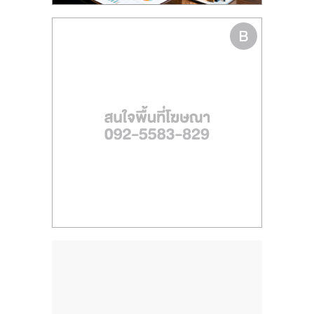
ไทย,
SMEs,
แฟ
รน
ไชส์,
ที่
ปรึกษา
แฟ
รน
ไชส์,
รวม
แฟ
รน
ไชส์
ขาย
แฟ
รน
ไชส์
แฟ