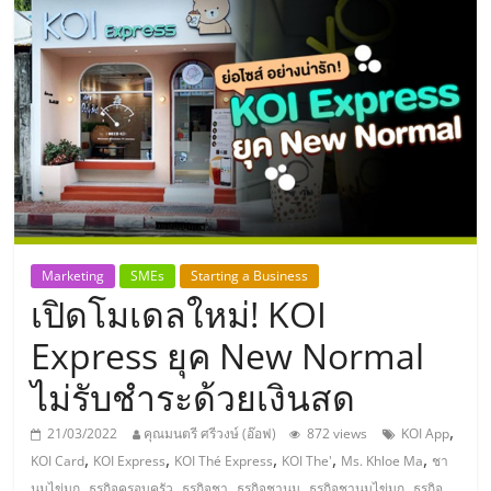
แห่ง
ประเทศไทย,
ThaiSMEsCenter,
รวม
ธุรกิจ
Marketing
SMEs
Starting a Business
เปิดโมเดลใหม่! KOI
เอ
Express ยุค New Normal
ส
ไม่รับชำระด้วยเงินสด
เอ็
,
21/03/2022
คุณมนตรี ศรีวงษ์ (อ๊อฟ)
872 views
KOI App
,
,
,
,
,
KOI Card
KOI Express
KOI Thé Express
KOI The'
Ms. Khloe Ma
ชา
,
,
,
,
,
นมไข่มุก
ธุรกิจครอบครัว
ธุรกิจชา
ธุรกิจชานม
ธุรกิจชานมไข่มุก
ธุรกิจ