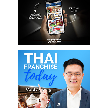
ลงทุน
น้อย
คืน
ทุน
ไว,
ที่
ปรึกษา
การ