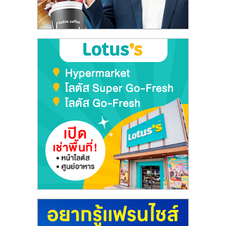
ลงทุน
และ
ขยาย
สา
ขา
แฟ
รน
ไชส์,