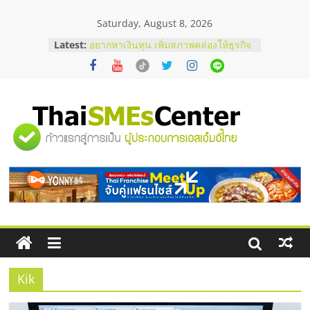
Skip
Saturday, August 8, 2026
to
content
บริษัท Cybersecurity ในไทยที่ไหนดี?
Latest:
วิธีเลือกผู้ให้บริการให้คุ้มค่าและตอบ
โจทย์ธุรกิจ
อยากหาเงินทุน เพิ่มสภาพคล่องให้ธุรกิจ
เริ่มยังไงให้ผ่านฉลุย
สัมมนาออนไลน์ โอกาสบริหารสถานี
"ศูนย์
บริการน้ำมัน Shell
สัมมนาลงทุน แฟรนไชส์ยอนนี่
ThaiFranchise Meet Up จับคู่แฟรน
รวม
ไชส์ ครั้งที่ 8
ร้านเครื่องเสียงคุณภาพสูง พร้อม
โซลูชันระบบภาพและเสียง
ข้อมูล
ธุรกิจ
SME
Kik