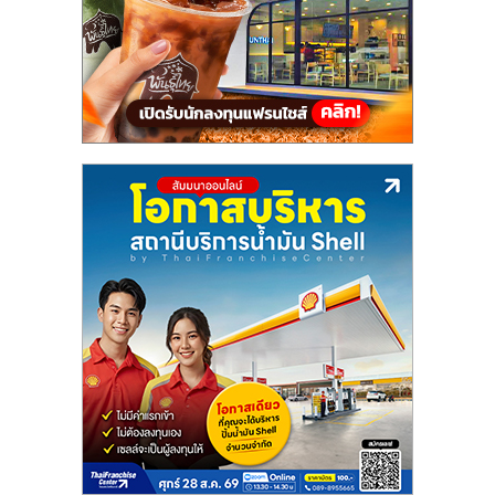
แฟ
รน
ไชส์,
รวม
แฟ
รน
ไชส์
ขาย