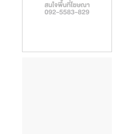
ไทย,
SMEs,
แฟ
รน
ไชส์,
ที่
ปรึกษา
แฟ
รน
ไชส์,
รวม
แฟ
รน
ไชส์
ขาย
แฟ
รน
ไชส์
แฟ