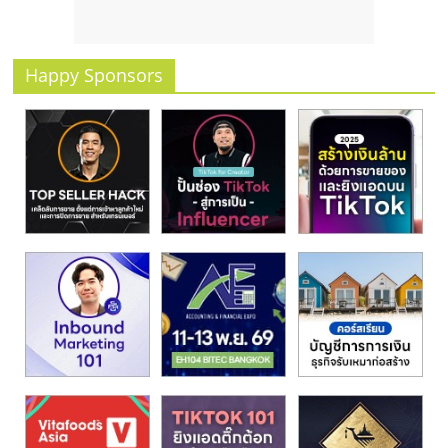
รน
ไชส์
ขาย
Happy Sponsors
หน้า
บ้าน
ลงทุน
น้อย
คืน
ทุน
ไว,
ที่
ปรึกษา
การ
ลงทุน
และ
ขยาย
สา
ขา
แฟ