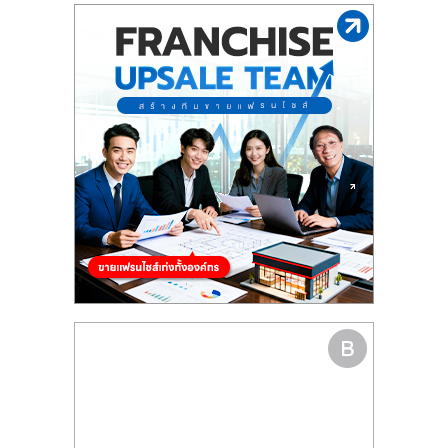
รน
ไชส์"
"ศูนย์
รวม
ข้อมูล
ธุรกิจ
SME
แห่ง
ประเทศไทย,
ThaiSMEsCenter,
รวม
ธุรกิจ
เอ
ส
เอ็
มอี