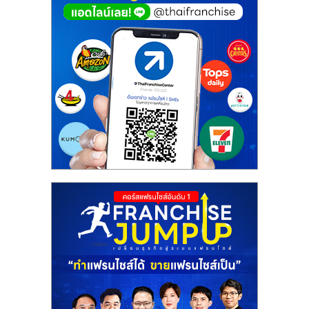
ศูนย์
รวม
แฟ
รน
ไชส์
พร้อม
ทำเล
สำหรับ