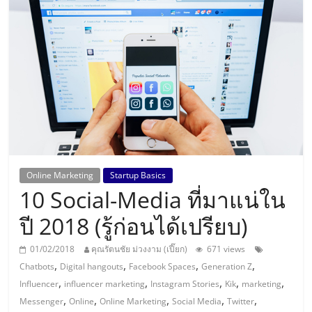
แห่ง
ประเทศไทย,
ThaiSMEsCenter,
รวม
ธุรกิจ
Online Marketing
Startup Basics
10 Social-Media ที่มาแน่ใน
เอ
ปี 2018 (รู้ก่อนได้เปรียบ)
ส
01/02/2018
คุณรัตนชัย ม่วงงาม (เปี๊ยก)
671 views
,
,
,
,
Chatbots
Digital hangouts
Facebook Spaces
Generation Z
เอ็
,
,
,
,
,
Influencer
influencer marketing
Instagram Stories
Kik
marketing
,
,
,
,
,
Messenger
Online
Online Marketing
Social Media
Twitter