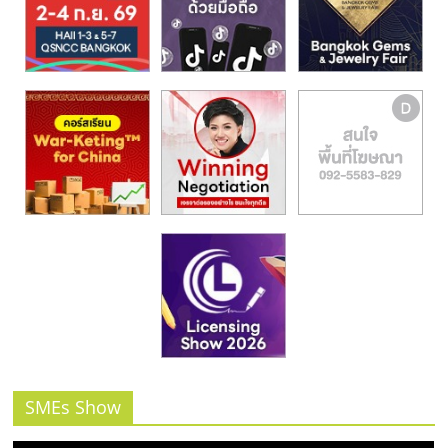
รน
ไชส์,
ศูนย์
รวม
แฟ
รน
ไชส์
พร้อม
ทำเล
สำหรับ
เปิด
ร้าน
ปรึกษา
ฟรี,
บริการ
พัฒนา
ระบบ
SMEs Show
แฟ