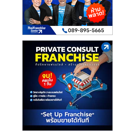
เปิด
ร้าน
ปรึกษา
ฟรี,
บริการ
พัฒนา
ระบบ
แฟ