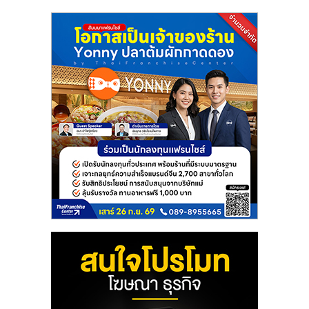
แฟ
รน
ไชส์
แฟ
รน
ไชส์
ขาย
หน้า
บ้าน