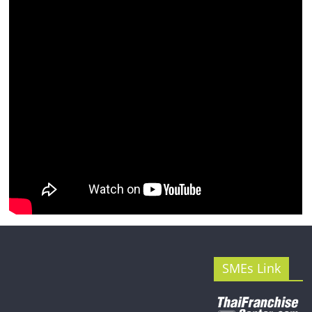
รน
ไชส์"
SMEs Link