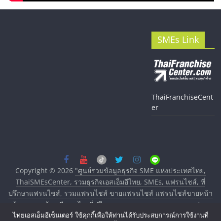
SMEs Link
ThaiFranchiseCent
er
Copyright © 2026
"ศูนย์รวมข้อมูลธุรกิจ SME แห่งประเทศไทย,
ThaiSMEsCenter, รวมธุรกิจเอสเอ็มอีไทย, SMEs, แฟรนไชส์, ที่
ปรึกษาแฟรนไชส์, รวมแฟรนไชส์ ขายแฟรนไชส์ แฟรนไชส์ขายหน้า
บ้าน ลงทุนน้อย คืนทุนไว, ที่ปรึกษาการลงทุนและขยายสาขาแฟรน
ไทยเอสเอ็มอีเซ็นเตอร์ ใช้คุกกี้เพื่อให้ท่านได้รับประสบการณ์การใช้งานที่
ไชส์, ศูนย์รวมแฟรนไชส์ พร้อมทำเลสำหรับเปิดร้าน ปรึกษาฟรี,