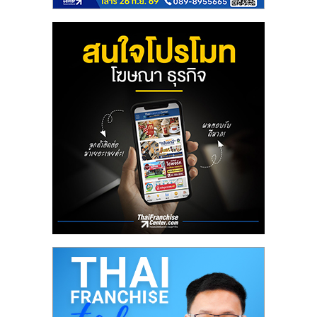
ลงทุน
และ
ขยาย
สา
ขา
แฟ
รน
ไชส์,