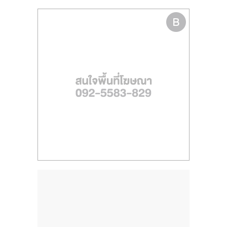
รน
ไชส์
ขาย
หน้า
บ้าน
ลงทุน
น้อย
คืน
ทุน
ไว,
ที่
ปรึกษา
การ
ลงทุน
และ
ขยาย
สา
ขา
แฟ