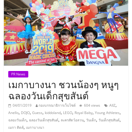
แห่ง
ประเทศไทย,
ThaiSMEsCenter,
รวม
ธุรกิจ
PR News
เมกาบางนา ชวนน้องๆ หนูๆ
เอ
ฉลองวันเด็กสุขสันต์
ส
,
04/01/2019
กองบรรณาธิการเว็บไซต์
604 views
AIIZ
,
,
,
,
,
,
,
Anello
DOJO
Guess
kiddoland
LEGO
Royal Baby
Young Athletes
เอ็
,
,
,
,
,
ฉลองวันเด็ก
ฉลองวันเด็กสุขสันต์
ละครสัตว์อลวน
วันเด็ก
วันเด็กสุขสันต์
,
เมกา คิดส์
เมกาบางนา