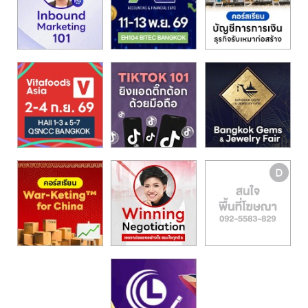
รน
ไชส์"