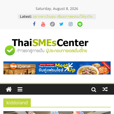
Skip
Saturday, August 8, 2026
to
content
Latest:
อยากหาเงินทุน เพิ่มสภาพคล่องให้ธุรกิจ
เริ่มยังไงให้ผ่านฉลุย
สัมมนาออนไลน์ โอกาสบริหารสถานี
บริการน้ำมัน Shell
สัมมนาลงทุน แฟรนไชส์ยอนนี่
ThaiFranchise Meet Up จับคู่แฟรน
"ศูนย์
ไชส์ ครั้งที่ 8
ร้านเครื่องเสียงคุณภาพสูง พร้อม
โซลูชันระบบภาพและเสียง
รวม
บริษัท Cybersecurity ในไทยที่ไหนดี?
วิธีเลือกผู้ให้บริการให้คุ้มค่าและตอบ
โจทย์ธุรกิจ
ข้อมูล
ธุรกิจ
SME
kiddoland