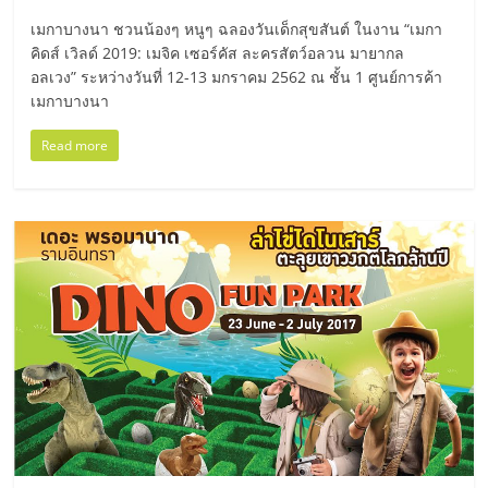
มอี
เมกาบางนา ชวนน้องๆ หนูๆ ฉลองวันเด็กสุขสันต์ ในงาน “เมกา
คิดส์ เวิลด์ 2019: เมจิค เซอร์คัส ละครสัตว์อลวน มายากล
ไทย,
อลเวง” ระหว่างวันที่ 12-13 มกราคม 2562 ณ ชั้น 1 ศูนย์การค้า
เมกาบางนา
SMEs,
Read more
แฟ
รน
ไชส์,
ที่
ปรึกษา