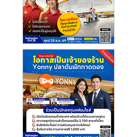
ลงทุน
น้อย
คืน
ทุน
ไว,
ที่
ปรึกษา
การ