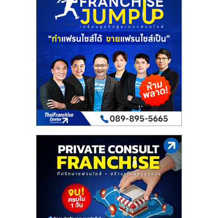
รน
ไชส์"
"ศูนย์
รวม
ข้อมูล
ธุรกิจ
SME
แห่ง
ประเทศไทย,
ThaiSMEsCenter,
รวม
ธุรกิจ
เอ
ส
เอ็
มอี