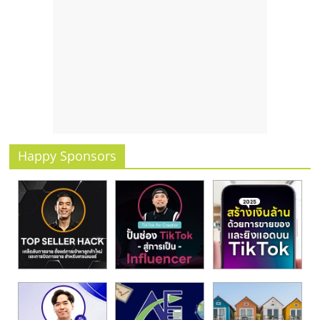
รน
ไชส์,
ศูนย์
รวม
แฟ
รน
ไชส์
พร้อม
ทำเล
Happy Sponsors
สำหรับ
เปิด
ร้าน
ปรึกษา
ฟรี,
บริการ
พัฒนา
ระบบ
แฟ