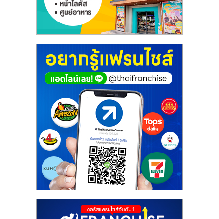
เปิด
ร้าน
ปรึกษา
ฟรี,
บริการ
พัฒนา
ระบบ
แฟ