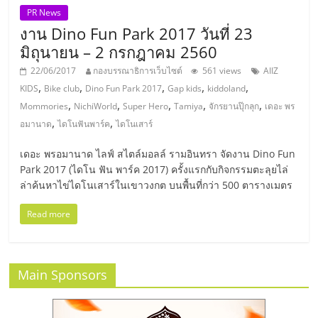
แฟ
PR News
งาน Dino Fun Park 2017 วันที่ 23
รน
มิถุนายน – 2 กรกฎาคม 2560
ไชส์,
22/06/2017
กองบรรณาธิการเว็บไซต์
561 views
AIIZ
,
,
,
,
,
KIDS
Bike club
Dino Fun Park 2017
Gap kids
kiddoland
,
,
,
,
,
Mommories
NichiWorld
Super Hero
Tamiya
จักรยานปุ๊กลุก
เดอะ พร
รวม
,
,
อมานาด
ไดโนฟันพาร์ค
ไดโนเสาร์
แฟ
เดอะ พรอมานาด ไลฟ์ สไตล์มอลล์ รามอินทรา จัดงาน Dino Fun
Park 2017 (ไดโน ฟัน พาร์ค 2017) ครั้งแรกกับกิจกรรมตะลุยไล่
ล่าค้นหาไข่ไดโนเสาร์ในเขาวงกต บนพื้นที่กว่า 500 ตารางเมตร
รน
Read more
ไชส์
ขาย
Main Sponsors