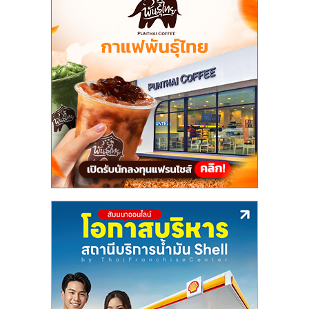
แฟ
รน
ไชส์
แฟ
รน
ไชส์
ขาย
หน้า
บ้าน