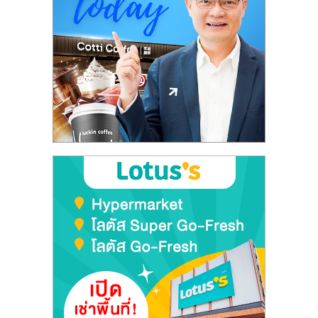
ศูนย์
รวม
แฟ
รน
ไชส์
พร้อม
ทำเล
สำหรับ