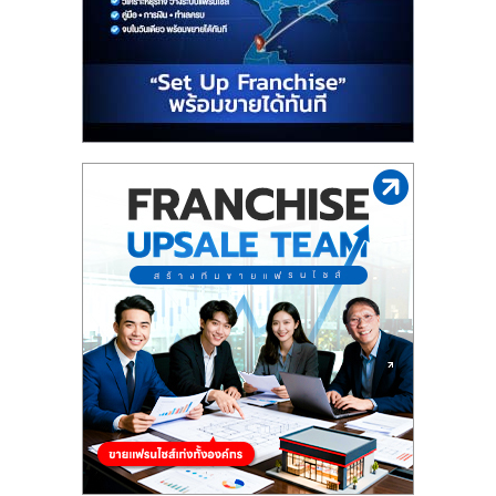
ไทย,
SMEs,
แฟ
รน
ไชส์,
ที่
ปรึกษา
แฟ
รน
ไชส์,
รวม
แฟ
รน
ไชส์
ขาย
แฟ
รน
ไชส์
แฟ