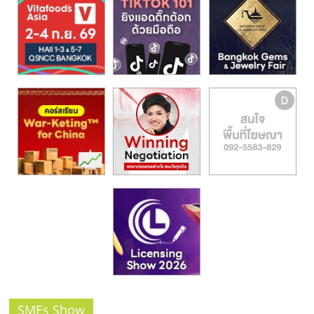
รน
ไชส์,
ศูนย์
รวม
แฟ
รน
ไชส์
พร้อม
ทำเล
สำหรับ
เปิด
ร้าน
ปรึกษา
ฟรี,
บริการ
พัฒนา
ระบบ
แฟ
SMEs Show