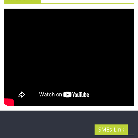
รน
ไชส์"
SMEs Link