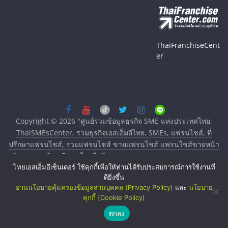
ThaiFranchiseCent
er
Copyright © 2026
"ศูนย์รวมข้อมูลธุรกิจ SME แห่งประเทศไทย,
ThaiSMEsCenter, รวมธุรกิจเอสเอ็มอีไทย, SMEs, แฟรนไชส์, ที่
ปรึกษาแฟรนไชส์, รวมแฟรนไชส์ ขายแฟรนไชส์ แฟรนไชส์ขายหน้า
บ้าน ลงทุนน้อย คืนทุนไว, ที่ปรึกษาการลงทุนและขยายสาขาแฟรน
ไทยเอสเอ็มอีเซ็นเตอร์ ใช้คุกกี้เพื่อให้ท่านได้รับประสบการณ์การใช้งานที่
ไชส์, ศูนย์รวมแฟรนไชส์ พร้อมทำเลสำหรับเปิดร้าน ปรึกษาฟรี,
ดียิ่งขึ้น
บริการพัฒนาระบบแฟรนไชส์"
. All rights reserved.
อ่านนโยบายคุ้มครองข้อมูลส่วนบุคคล (Privacy Policy)
และ
นโยบาย
คุกกี้ (Cookie Policy)
ตกลง