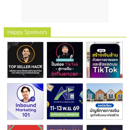
รน
ไชส์
ขาย
หน้า
บ้าน
Happy Sponsors
ลงทุน
น้อย
คืน
ทุน
ไว,
ที่
ปรึกษา
การ
ลงทุน
และ
ขยาย
สา
ขา
แฟ