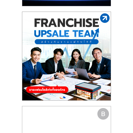
รน
ไชส์"
"ศูนย์
รวม
ข้อมูล
ธุรกิจ
SME
แห่ง
ประเทศไทย,
ThaiSMEsCenter,
รวม
ธุรกิจ
เอ
ส
เอ็
มอี