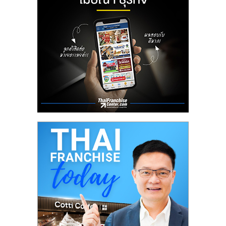
ลงทุน
น้อย
คืน
ทุน
ไว,
ที่
ปรึกษา
การ