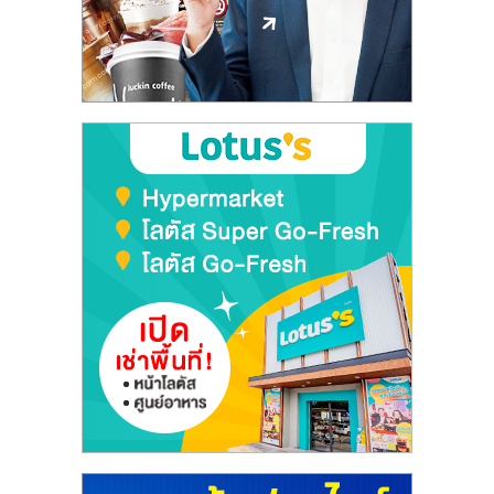
ลงทุน
และ
ขยาย
สา
ขา
แฟ
รน
ไชส์,