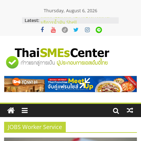
Skip
Thursday, August 6, 2026
to
content
Latest:
สัมมนาออนไลน์ โอกาสบริหารสถานี
บริการน้ำมัน Shell
สัมมนาลงทุน แฟรนไชส์ยอนนี่
ThaiFranchise Meet Up จับคู่แฟรน
ไชส์ ครั้งที่ 8
ร้านเครื่องเสียงคุณภาพสูง พร้อม
"ศูนย์
โซลูชันระบบภาพและเสียง
บริษัท Cybersecurity ในไทยที่ไหนดี?
วิธีเลือกผู้ให้บริการให้คุ้มค่าและตอบ
รวม
โจทย์ธุรกิจ
อยากหาเงินทุน เพิ่มสภาพคล่องให้ธุรกิจ
เริ่มยังไงให้ผ่านฉลุย
ข้อมูล
ธุรกิจ
SME
JOBS Worker Service