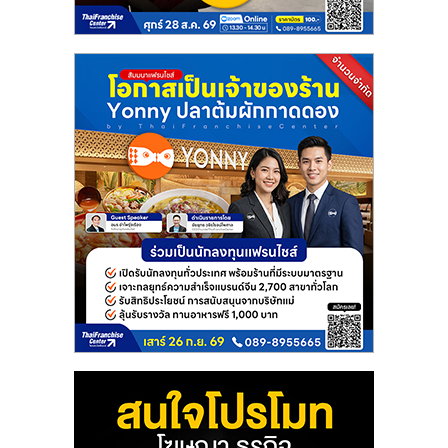
แฟ
รน
ไชส์
แฟ
รน
ไชส์
ขาย
หน้า
บ้าน