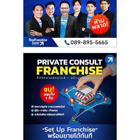
เปิด
ร้าน
ปรึกษา
ฟรี,
บริการ
พัฒนา
ระบบ
แฟ