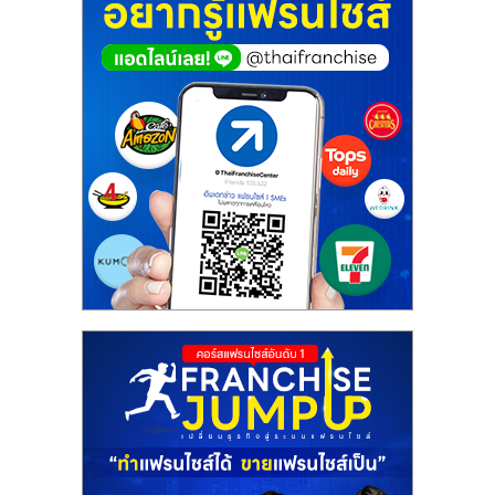
ศูนย์
รวม
แฟ
รน
ไชส์
พร้อม
ทำเล
สำหรับ