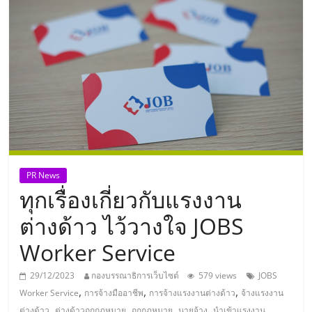
แห่ง
ประเทศไทย,
ThaiSMEsCenter,
รวม
ธุรกิจ
PR News
ทุกเรื่องเกี่ยวกับแรงงาน
เอ
ต่างด้าว ไว้วางใจ JOBS
ส
Worker Service
เอ็
29/12/2023
กองบรรณาธิการเว็บไซต์
579 views
JOBS
,
,
,
Worker Service
การจ้างมืออาชีพ
การจ้างแรงงานต่างด้าว
จ้างแรงงาน
,
,
,
,
,
ต่างด้าว
ต่างด้าวถูกกฎหมาย
ถูกกฎหมาย
นายจ้าง
นำเข้าแรงงาน