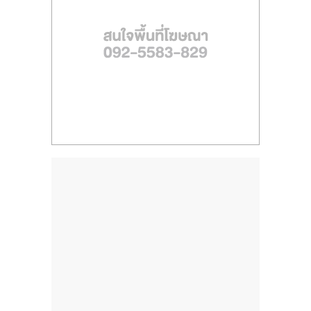
ไทย,
SMEs,
แฟ
รน
ไชส์,
ที่
ปรึกษา
แฟ
รน
ไชส์,
รวม
แฟ
รน
ไชส์
ขาย
แฟ
รน
ไชส์
แฟ