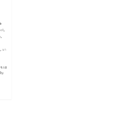
,
ell
,
o
,
ี
มา
จ.เอ
ลับ