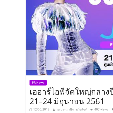
ประเทศไทย,
ThaiSMEsCenter
รวม
ธุรกิจ
เอ
ส
เอ็
PR News
เออาร์ไอพีจัดใหญ่กลา
มอี
21–24 มิถุนายน 2561
12/06/2018
กองบรรณาธิการเว็บไซต์
407 views