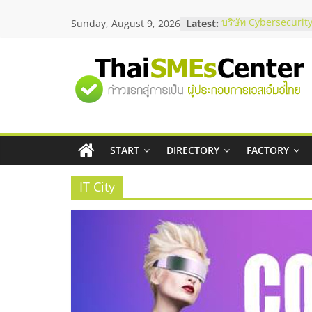
Skip
Sunday, August 9, 2026
Latest:
บริษัท Cybersecurity
to
วิธีเลือกผู้ให้บริการใ
content
โจทย์ธุรกิจ
อยากหาเงินทุน เพิ่มส
"ศูนย์
เริ่มยังไงให้ผ่านฉลุย
สัมมนาออนไลน์ โอก
บริการน้ำมัน Shell
รวม
สัมมนาลงทุน แฟรนไช
ThaiFranchise Meet
ไชส์ ครั้งที่ 8
START
DIRECTORY
FACTORY
ข้อมูล
ร้านเครื่องเสียงคุณภ
โซลูชันระบบภาพและ
IT City
ธุรกิจ
SME
แห่ง