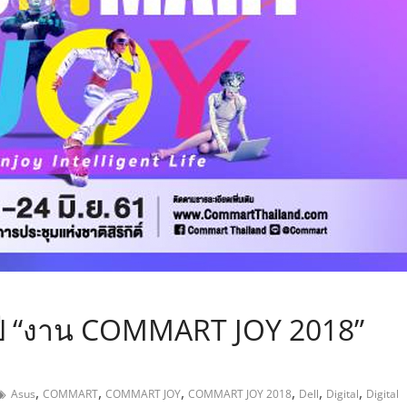
,
งปี “งาน COMMART JOY 2018”
,
,
,
,
,
,
Asus
COMMART
COMMART JOY
COMMART JOY 2018
Dell
Digital
Digital