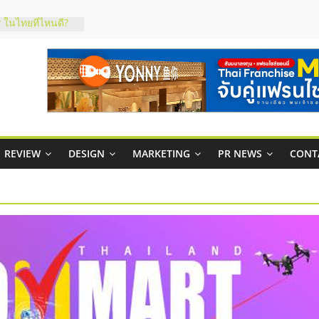
 ในไทยที่ไหนดี?
ห้คุ้มค่าและตอบ
ภาพคล่องให้ธุรกิจ
าสบริหารสถานี
ส์ยอนนี่
 Up จับคู่แฟรน
REVIEW
DESIGN
MARKETING
PR NEWS
CONT
าพสูง พร้อม
เสียง