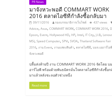
PR News
ไชส์,
มาจังหวะพอดี COMMART WORK
2016 ตลาดไอซีทีกำลังซื้อกลับมา
รวม
09/11/2016
กองบรรณาธิการเว็บไซต์
437 views
,
,
,
,
Advice
Asus
COMMART WORK
COMMART WORK 2016
D
,
,
,
,
,
,
,
แฟ
Epson
Event
Hollywood HD
HP
Intel
IT City
J.I.B
Lenov
,
,
,
,
MSI
Speed Computer
SPVi
SVOA
Thailand Software Fair
,
,
,
,
2016
งาน Event
งานแสดงสินค้า
ตลาดไอซีที
บมจ.เออาร์ไอพ
รน
จังหวะพอดี
ไชส์
ปลื้มส่งท้ายปี งาน COMMART WORK 2016 จัดโดย บม
อาร์ไอพี พร้อมด้วยพันธมิตรมั่นใจตลาดไอซีทีกำลังซื้อก
มาแล้วหลังชะลอตัวช่วงหนึ่ง
ขาย
Read more
แฟ
รน