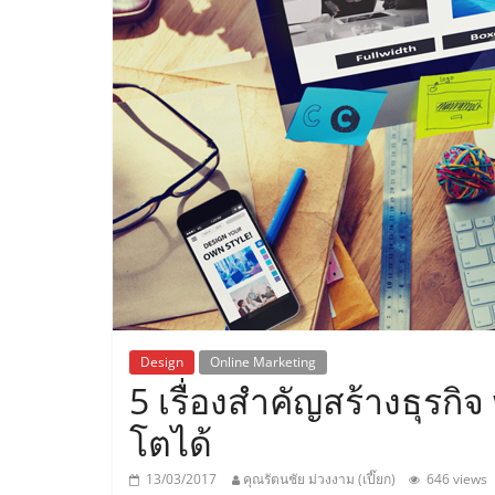
ประเทศไทย,
ThaiSMEsCenter
รวม
ธุรกิจ
เอ
ส
เอ็
Design
Online Marketing
5 เรื่องสำคัญสร้างธุรกิจ
มอี
โตได้
13/03/2017
คุณรัตนชัย ม่วงงาม (เปี๊ยก)
646 views