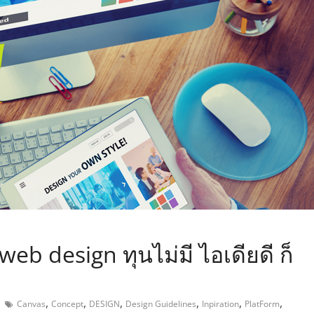
,
 web design ทุนไม่มี ไอเดียดี ก็
,
,
,
,
,
,
Canvas
Concept
DESIGN
Design Guidelines
Inpiration
PlatForm