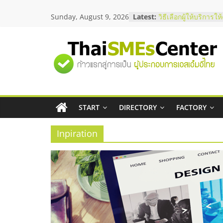
Skip
Sunday, August 9, 2026
Latest:
บริษัท Cybersecurity
to
วิธีเลือกผู้ให้บริการใ
content
โจทย์ธุรกิจ
อยากหาเงินทุน เพิ่มส
"ศูนย์
เริ่มยังไงให้ผ่านฉลุย
สัมมนาออนไลน์ โอก
บริการน้ำมัน Shell
รวม
สัมมนาลงทุน แฟรนไช
ThaiFranchise Meet
ไชส์ ครั้งที่ 8
START
DIRECTORY
FACTORY
ข้อมูล
ร้านเครื่องเสียงคุณภ
โซลูชันระบบภาพและ
Inpiration
ธุรกิจ
SME
แห่ง