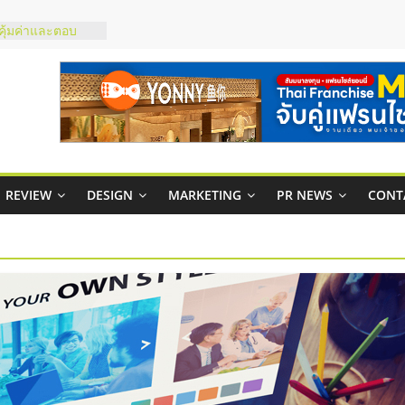
 ในไทยที่ไหนดี?
ห้คุ้มค่าและตอบ
ภาพคล่องให้ธุรกิจ
าสบริหารสถานี
ส์ยอนนี่
 Up จับคู่แฟรน
REVIEW
DESIGN
MARKETING
PR NEWS
CONT
าพสูง พร้อม
เสียง