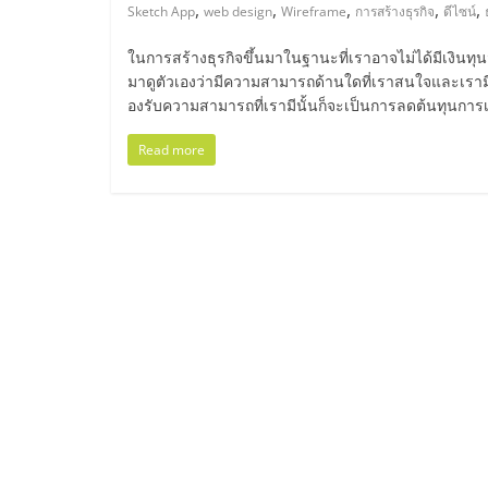
ไทย,
,
,
,
,
,
Sketch App
web design
Wireframe
การสร้างธุรกิจ
ดีไซน์
SMEs,
ในการสร้างธุรกิจขึ้นมาในฐานะที่เราอาจไม่ได้มีเงินทุน
มาดูตัวเองว่ามีความสามารถด้านใดที่เราสนใจและเรามีควา
แฟ
องรับความสามารถที่เรามีนั้นก็จะเป็นการลดต้นทุนการเริ่
Read more
รน
ไชส์,
ที่
ปรึกษา
แฟ
รน