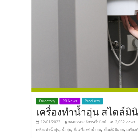
ประเทศไทย,
ThaiSMEsCenter
รวม
ธุรกิจ
เอ
ส
เอ็
Directory
PR News
Products
เครื่องทำน้ำอุ่น สไตล์มิ
มอี
12/01/2023
กองบรรณาธิการเว็บไซต์
2,032 views
,
,
,
,
เครื่องทำน้ำอุ่น
น้ำอุ่น
สั่งเครื่องทำน้ำอุ่น
สไตล์มินิมอล
เครื่องท