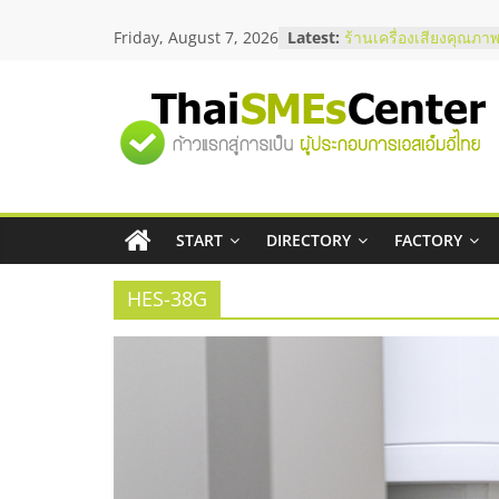
Skip
สัมมนาลงทุน แฟรนไชส
Friday, August 7, 2026
Latest:
to
ThaiFranchise Meet U
content
ไชส์ ครั้งที่ 8
ร้านเครื่องเสียงคุณภาพ
"ศูนย์
โซลูชันระบบภาพและเ
บริษัท Cybersecurity 
วิธีเลือกผู้ให้บริการให
รวม
โจทย์ธุรกิจ
อยากหาเงินทุน เพิ่มสภ
เริ่มยังไงให้ผ่านฉลุย
START
DIRECTORY
FACTORY
ข้อมูล
สัมมนาออนไลน์ โอกาส
บริการน้ำมัน Shell
HES-38G
ธุรกิจ
SME
แห่ง