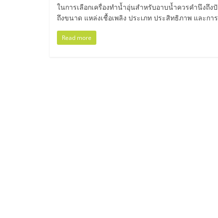
ไทย,
ในการเลือกเครื่องทำน้ำอุ่นสำหรับอาบน้ำควรคำนึงถึงปัจจ
ถึงขนาด แหล่งเชื้อเพลิง ประเภท ประสิทธิภาพ และการ
SMEs,
Read more
แฟ
รน
ไชส์,
ที่
ปรึกษา
แฟ
รน