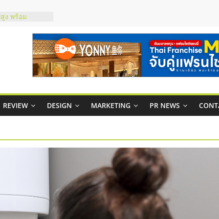
์ยอนนี่
p จับคู่แฟรน
สูง พร้อม
สียง
ในไทยที่ไหนดี?
้คุ้มค่าและตอบ
าพคล่องให้ธุรกิจ
REVIEW
DESIGN
MARKETING
PR NEWS
CONT
บริหารสถานี