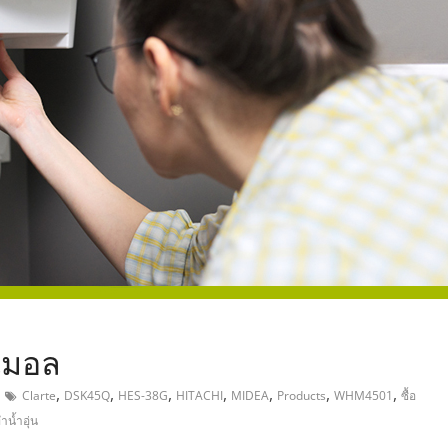
,
นิมอล
,
,
,
,
,
,
,
Clarte
DSK45Q
HES-38G
HITACHI
MIDEA
Products
WHM4501
ซื้อ
ำน้ำอุ่น