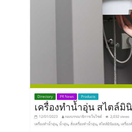
ประเทศไทย,
ThaiSMEsCenter
รวม
ธุรกิจ
เอ
ส
เอ็
Directory
PR News
Products
เครื่องทำน้ำอุ่น สไตล์มิ
มอี
12/01/2023
กองบรรณาธิการเว็บไซต์
2,032 views
,
,
,
,
เครื่องทำน้ำอุ่น
น้ำอุ่น
สั่งเครื่องทำน้ำอุ่น
สไตล์มินิมอล
เครื่องท