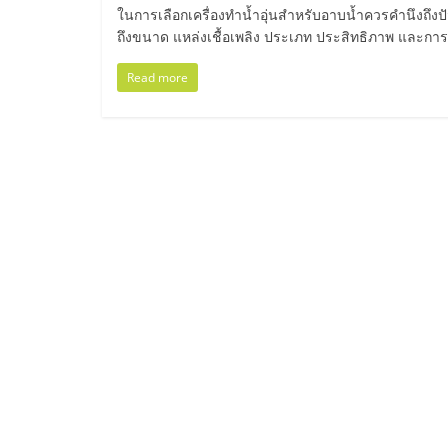
ไทย,
ในการเลือกเครื่องทำน้ำอุ่นสำหรับอาบน้ำควรคำนึงถึงปัจจ
ถึงขนาด แหล่งเชื้อเพลิง ประเภท ประสิทธิภาพ และการ
SMEs,
Read more
แฟ
รน
ไชส์,
ที่
ปรึกษา
แฟ
รน