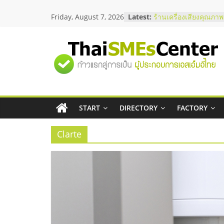
Skip
สัมมนาลงทุน แฟรนไชส์
Friday, August 7, 2026
Latest:
to
ThaiFranchise Meet U
content
ไชส์ ครั้งที่ 8
ร้านเครื่องเสียงคุณภาพ
"ศูนย์
โซลูชันระบบภาพและเส
บริษัท Cybersecurity 
วิธีเลือกผู้ให้บริการให้
รวม
โจทย์ธุรกิจ
อยากหาเงินทุน เพิ่มสภา
เริ่มยังไงให้ผ่านฉลุย
START
DIRECTORY
FACTORY
ข้อมูล
สัมมนาออนไลน์ โอกาส
บริการน้ำมัน Shell
Clarte
ธุรกิจ
SME
แห่ง