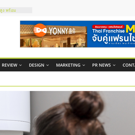
ยอนนี่
p จับคู่แฟรน
สูง พร้อม
ียง
ในไทยที่ไหนดี?
คุ้มค่าและตอบ
พคล่องให้ธุรกิจ
REVIEW
DESIGN
MARKETING
PR NEWS
CONT
บริหารสถานี