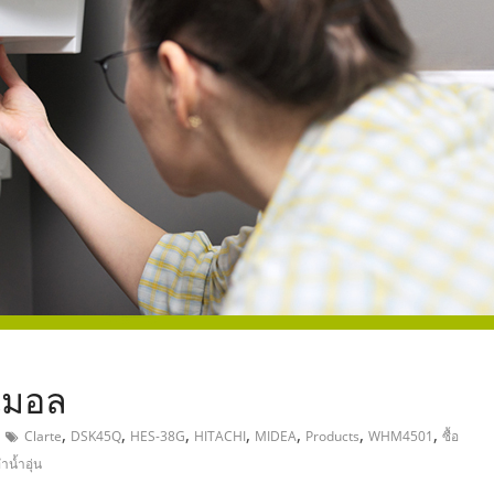
,
นิมอล
,
,
,
,
,
,
,
Clarte
DSK45Q
HES-38G
HITACHI
MIDEA
Products
WHM4501
ซื้อ
ำน้ำอุ่น