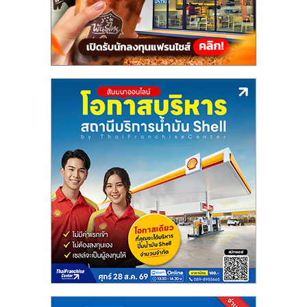
แฟ
รน
ไชส์,
รวม
แฟ
รน
ไชส์
ขาย