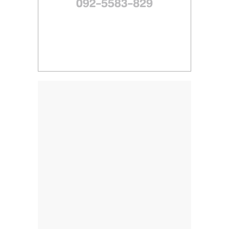
ไทย,
SMEs,
แฟ
รน
ไชส์,
ที่
ปรึกษา
แฟ
รน
ไชส์,
รวม
แฟ
รน
ไชส์
ขาย
แฟ
รน
ไชส์
แฟ