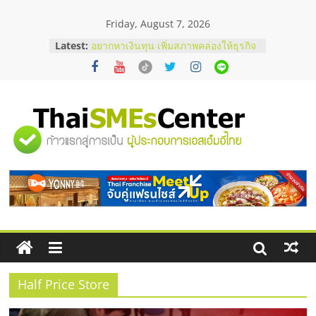
Skip
Friday, August 7, 2026
to
บริษัท Cybersecurity ในไทยที่ไหนดี?
content
Latest:
วิธีเลือกผู้ให้บริการให้คุ้มค่าและตอบ
โจทย์ธุรกิจ
อยากหาเงินทุน เพิ่มสภาพคล่องให้ธุรกิจ
เริ่มยังไงให้ผ่านฉลุย
สัมมนาออนไลน์ โอกาสบริหารสถานี
บริการน้ำมัน Shell
"ศูนย์
สัมมนาลงทุน แฟรนไชส์ยอนนี่
ThaiFranchise Meet Up จับคู่แฟรน
ไชส์ ครั้งที่ 8
รวม
ร้านเครื่องเสียงคุณภาพสูง พร้อม
โซลูชันระบบภาพและเสียง
ข้อมูล
ธุรกิจ
SME
Half Price Store