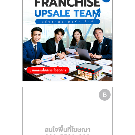
รน
ไชส์"
"ศูนย์
รวม
ข้อมูล
ธุรกิจ
SME
แห่ง
ประเทศไทย,
ThaiSMEsCenter,
รวม
ธุรกิจ
เอ
ส
เอ็
มอี