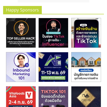
รน
ไชส์
Happy Sponsors
ขาย
หน้า
บ้าน
ลงทุน
น้อย
คืน
ทุน
ไว,
ที่
ปรึกษา
การ
ลงทุน
และ
ขยาย
สา
ขา
แฟ