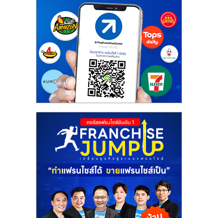
ศูนย์
รวม
แฟ
รน
ไชส์
พร้อม
ทำเล
สำหรับ