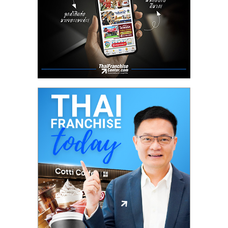
ลงทุน
น้อย
คืน
ทุน
ไว,
ที่
ปรึกษา
การ