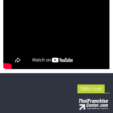
รน
ไชส์"
SMEs Link