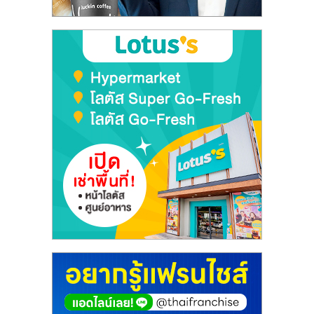
ลงทุน
และ
ขยาย
สา
ขา
แฟ
รน
ไชส์,