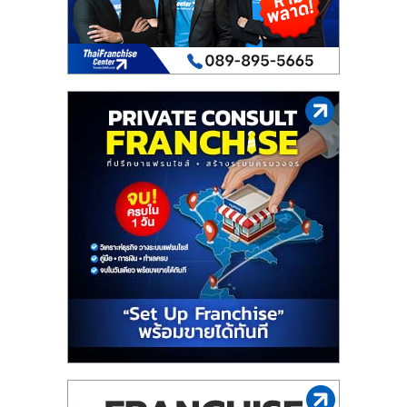
เปิด
ร้าน
ปรึกษา
ฟรี,
บริการ
พัฒนา
ระบบ
แฟ