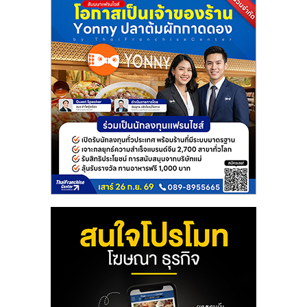
แฟ
รน
ไชส์
แฟ
รน
ไชส์
ขาย
หน้า
บ้าน