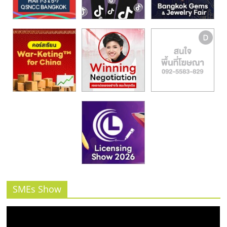
รน
ไชส์,
ศูนย์
รวม
แฟ
รน
ไชส์
พร้อม
ทำเล
สำหรับ
เปิด
ร้าน
ปรึกษา
ฟรี,
บริการ
SMEs Show
พัฒนา
ระบบ
แฟ