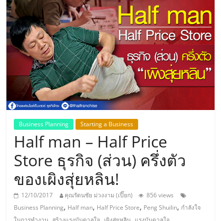
แห่ง
ประเทศไทย,
ThaiSMEsCenter,
รวม
ธุรกิจ
Business Planning
Starting a Business
Half man – Half Price
เอ
Store ธุรกิจ (ส่วน) ครึ่งตัว
ส
ของเผิงสุ่ยหลิน!
เอ็
12/10/2017
คุณรัตนชัย ม่วงงาม (เปี๊ยก)
856 views
,
,
,
,
Business Planning
Half man
Half Price Store
Peng Shuilin
กำลังใจ
,
,
,
ในการทำงาน
สร้างแรงบันดาลใจ
เผิงสุ่ยหลิน
แรงบันดาลใจ