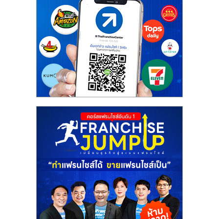
ศูนย์
รวม
แฟ
รน
ไชส์
พร้อม
ทำเล
สำหรับ