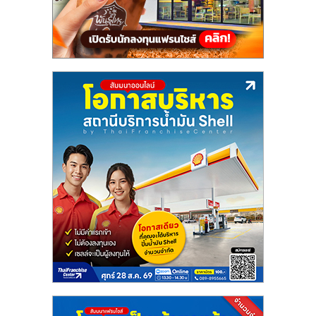
แฟ
รน
ไชส์,
รวม
แฟ
รน
ไชส์
ขาย