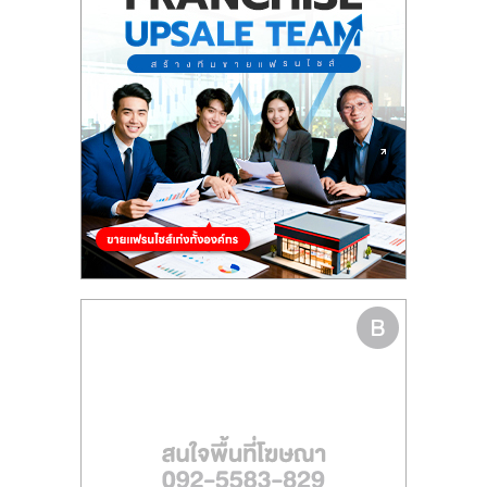
รน
ไชส์"
"ศูนย์
รวม
ข้อมูล
ธุรกิจ
SME
แห่ง
ประเทศไทย,
ThaiSMEsCenter,
รวม
ธุรกิจ
เอ
ส
เอ็
มอี