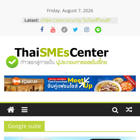
Skip
Friday, August 7, 2026
to
content
Latest:
บริษัท Cybersecurity ในไทยที่ไหนดี?
วิธีเลือกผู้ให้บริการให้คุ้มค่าและตอบ
โจทย์ธุรกิจ
อยากหาเงินทุน เพิ่มสภาพคล่องให้ธุรกิจ
เริ่มยังไงให้ผ่านฉลุย
สัมมนาออนไลน์ โอกาสบริหารสถานี
"ศูนย์
บริการน้ำมัน Shell
สัมมนาลงทุน แฟรนไชส์ยอนนี่
ThaiFranchise Meet Up จับคู่แฟรน
รวม
ไชส์ ครั้งที่ 8
ร้านเครื่องเสียงคุณภาพสูง พร้อม
โซลูชันระบบภาพและเสียง
ข้อมูล
ธุรกิจ
SME
Google suite