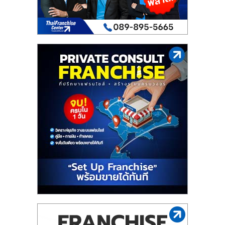
เปิด
ร้าน
ปรึกษา
ฟรี,
บริการ
พัฒนา
ระบบ
แฟ