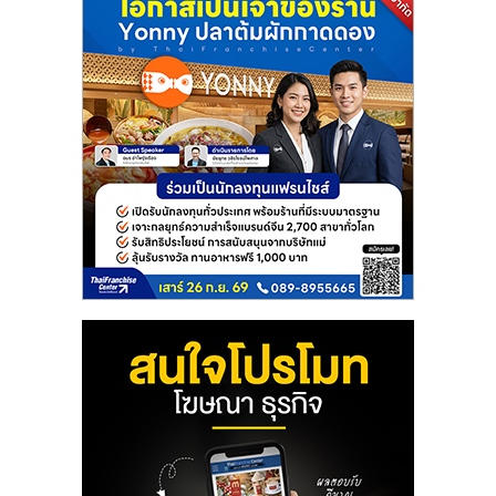
แฟ
รน
ไชส์
แฟ
รน
ไชส์
ขาย
หน้า
บ้าน