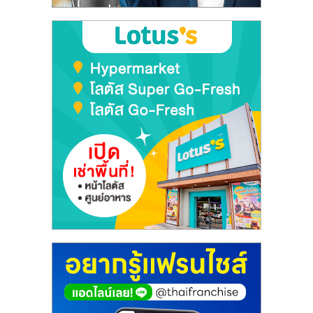
ลงทุน
และ
ขยาย
สา
ขา
แฟ
รน
ไชส์,