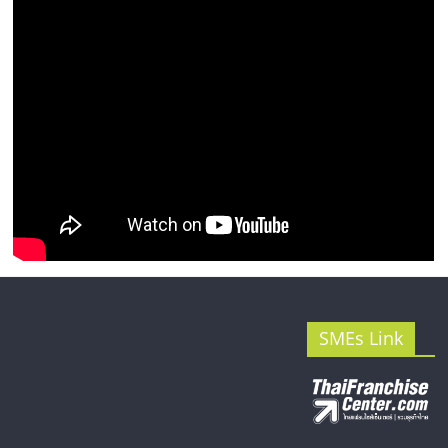
รน
ไชส์"
SMEs Link