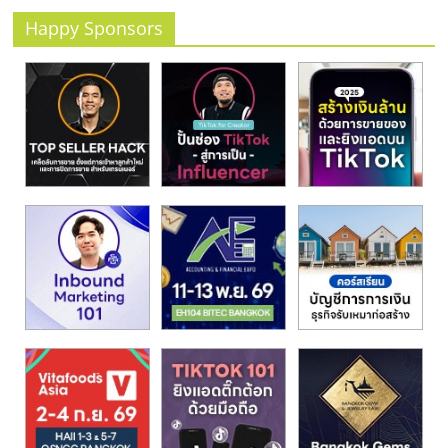
รน
Happy Sponsors
ไชส์
ขาย
หน้า
บ้าน
ลงทุน
น้อย
คืน
ทุน
ไว,
ที่
ปรึกษา
การ
ลงทุน
และ
ขยาย
สา
ขา
แฟ