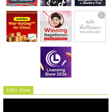
รน
ไชส์,
ศูนย์
รวม
แฟ
รน
ไชส์
พร้อม
ทำเล
สำหรับ
เปิด
ร้าน
ปรึกษา
ฟรี,
บริการ
SMEs Show
พัฒนา
ระบบ
แฟ