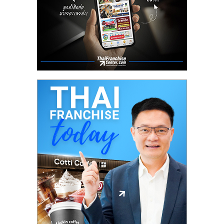
ลงทุน
น้อย
คืน
ทุน
ไว,
ที่
ปรึกษา
การ