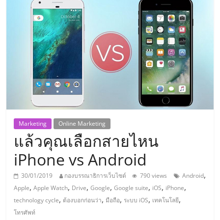
แห่ง
ประเทศไทย,
ThaiSMEsCenter,
รวม
ธุรกิจ
Marketing
Online Marketing
แล้วคุณเลือกสายไหน
เอ
iPhone vs Android
ส
,
30/01/2019
กองบรรณาธิการเว็บไซต์
790 views
Android
,
,
,
,
,
,
,
Apple
Apple Watch
Drive
Google
Google suite
iOS
iPhone
เอ็
,
,
,
,
,
technology cycle
ต้องบอกก่อนว่า
มือถือ
ระบบ iOS
เทคโนโลยี
โทรศัพท์