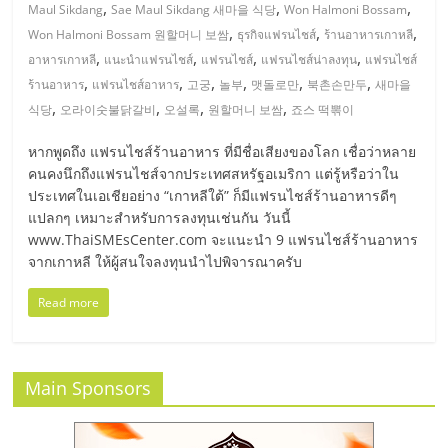
มอี
,
,
,
Maul Sikdang
Sae Maul Sikdang 새마을 식당
Won Halmoni Bossam
,
,
,
Won Halmoni Bossam 원할머니 보쌈
ธุรกิจแฟรนไชส์
ร้านอาหารเกาหลี
ไทย,
,
,
,
,
อาหารเกาหลี
แนะนำแฟรนไชส์
แฟรนไชส์
แฟรนไชส์น่าลงทุน
แฟรนไชส์
,
,
,
,
,
,
ร้านอาหาร
แฟรนไชส์อาหาร
고궁
놀부
맷돌로만
북촌손만두
새마을
,
,
,
,
SMEs,
식당
오라이숫불닭갈비
오설록
원할머니 보쌈
죠스 떡뽂이
หากพูดถึง แฟรนไชส์ร้านอาหาร ที่มีชื่อเสียงของโลก เชื่อว่าหลาย
แฟ
คนคงนึกถึงแฟรนไชส์จากประเทศสหรัฐอเมริกา แต่รู้หรือว่าใน
ประเทศในเอเชียอย่าง “เกาหลีใต้” ก็มีแฟรนไชส์ร้านอาหารดีๆ
รน
แปลกๆ เหมาะสำหรับการลงทุนเช่นกัน วันนี้
www.ThaiSMEsCenter.com จะแนะนำ 9 แฟรนไชส์ร้านอาหาร
จากเกาหลี ให้ผู้สนใจลงทุนนำไปพิจารณาครับ
ไชส์,
Read more
ที่
ปรึกษา
Main Sponsors