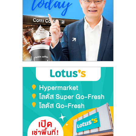
ลงทุน
และ
ขยาย
สา
ขา
แฟ
รน
ไชส์,