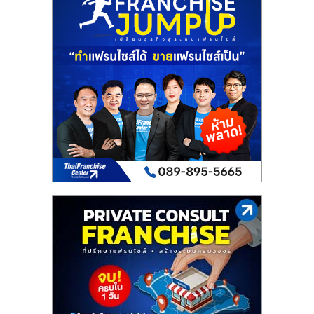
เปิด
ร้าน
ปรึกษา
ฟรี,
บริการ
พัฒนา
ระบบ
แฟ