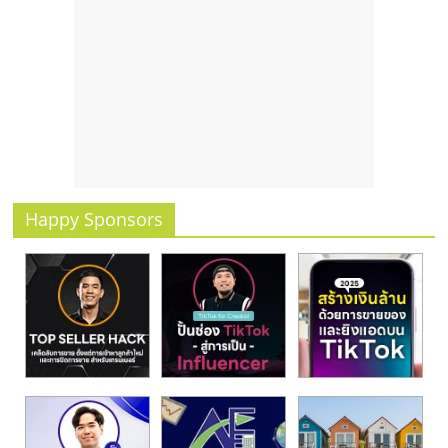
รน
ไชส์
ขาย
หน้า
บ้าน
ลงทุน
น้อย
คืน
ทุน
Happy Sponsors
ไว,
ที่
ปรึกษา
การ
ลงทุน
และ
ขยาย
สา
ขา
แฟ