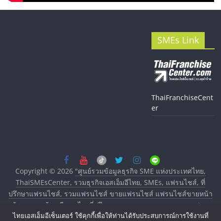
SMEs Link
ThaiFranchiseCent
er
Copyright © 2026
"ศูนย์รวมข้อมูลธุรกิจ SME แห่งประเทศไทย,
ThaiSMEsCenter, รวมธุรกิจเอสเอ็มอีไทย, SMEs, แฟรนไชส์, ที่
ปรึกษาแฟรนไชส์, รวมแฟรนไชส์ ขายแฟรนไชส์ แฟรนไชส์ขายหน้า
บ้าน ลงทุนน้อย คืนทุนไว, ที่ปรึกษาการลงทุนและขยายสาขาแฟรน
ไทยเอสเอ็มอีเซ็นเตอร์ ใช้คุกกี้เพื่อให้ท่านได้รับประสบการณ์การใช้งานที่
ไชส์, ศูนย์รวมแฟรนไชส์ พร้อมทำเลสำหรับเปิดร้าน ปรึกษาฟรี,