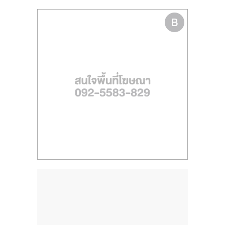
ไทย,
SMEs,
แฟ
รน
ไชส์,
ที่
ปรึกษา
แฟ
รน
ไชส์,
รวม
แฟ
รน
ไชส์
ขาย
แฟ
รน
ไชส์
แฟ