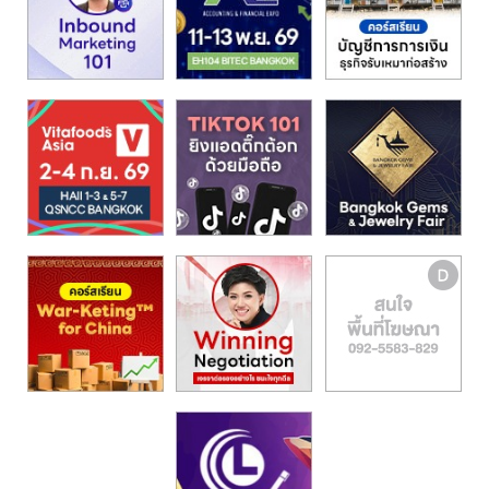
รน
ไชส์,
ศูนย์
รวม
แฟ
รน
ไชส์
พร้อม
ทำเล
สำหรับ
เปิด
ร้าน
ปรึกษา
ฟรี,
บริการ
พัฒนา
ระบบ
แฟ