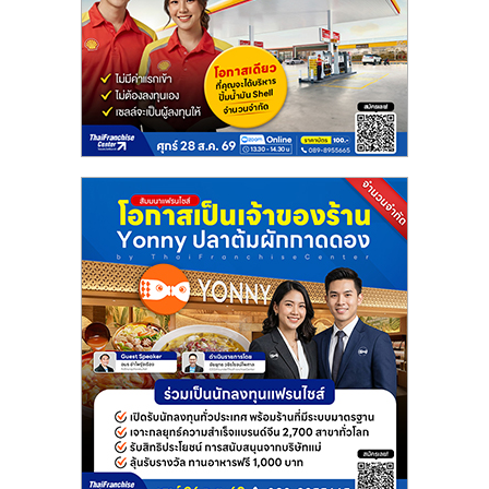
แฟ
รน
ไชส์
แฟ
รน
ไชส์
ขาย
หน้า
บ้าน