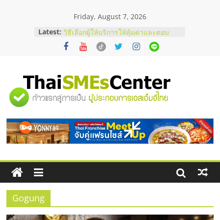
Skip
Friday, August 7, 2026
to
content
Latest:
บริษัท Cybersecurity ในไทยที่ไหนดี?
วิธีเลือกผู้ให้บริการให้คุ้มค่าและตอบ
โจทย์ธุรกิจ
อยากหาเงินทุน เพิ่มสภาพคล่องให้ธุรกิจ
เริ่มยังไงให้ผ่านฉลุย
สัมมนาออนไลน์ โอกาสบริหารสถานี
"ศูนย์
บริการน้ำมัน Shell
สัมมนาลงทุน แฟรนไชส์ยอนนี่
ThaiFranchise Meet Up จับคู่แฟรน
รวม
ไชส์ ครั้งที่ 8
ร้านเครื่องเสียงคุณภาพสูง พร้อม
โซลูชันระบบภาพและเสียง
ข้อมูล
ธุรกิจ
SME
Gogung