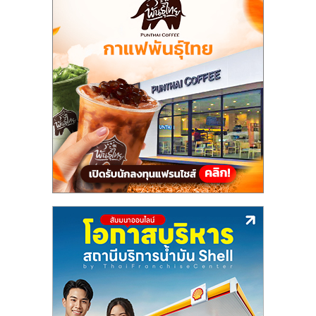
แฟ
รน
ไชส์,
รวม
แฟ
รน
ไชส์
ขาย