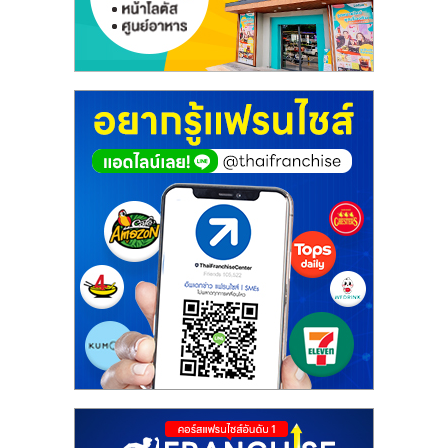
ศูนย์
รวม
แฟ
รน
ไชส์
พร้อม
ทำเล
สำหรับ