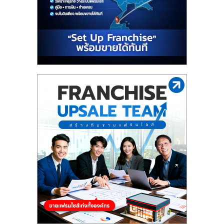
รน
ไชส์"
"ศูนย์
รวม
ข้อมูล
ธุรกิจ
SME
แห่ง
ประเทศไทย,
ThaiSMEsCenter,
รวม
ธุรกิจ
เอ
ส
เอ็
มอี