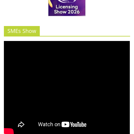
รน
ไชส์"
SMEs Show