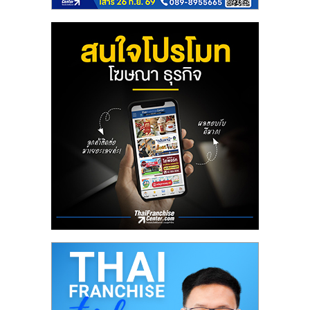
ลงทุน
น้อย
คืน
ทุน
ไว,
ที่
ปรึกษา
การ