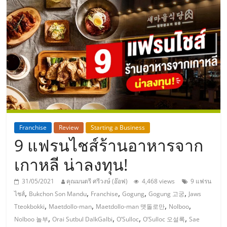
แห่ง
ประเทศไทย,
ThaiSMEsCenter,
รวม
ธุรกิจ
Franchise
Review
Starting a Business
9 แฟรนไชส์ร้านอาหารจาก
เอ
เกาหลี น่าลงทุน!
ส
31/05/2021
คุณมนตรี ศรีวงษ์ (อ๊อฟ)
4,468 views
9 แฟรน
,
,
,
,
,
ไชส์
Bukchon Son Mandu
Franchise
Gogung
Gogung 고궁
Jaws
เอ็
,
,
,
,
Tteokbokki
Maetdollo-man
Maetdollo-man 맷돌로만
Nolboo
,
,
,
,
Nolboo 놀부
Orai Sutbul DalkGalbi
O’Sulloc
O’Sulloc 오설록
Sae