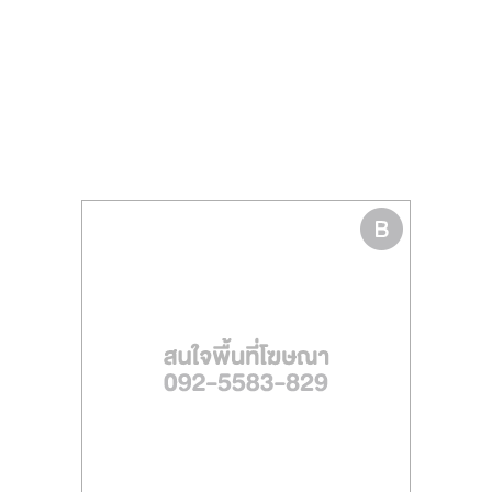
ไทย,
SMEs,
แฟ
รน
ไชส์,
ที่
ปรึกษา
แฟ
รน
ไชส์,
รวม
แฟ
รน
ไชส์
ขาย
แฟ
รน
ไชส์
แฟ