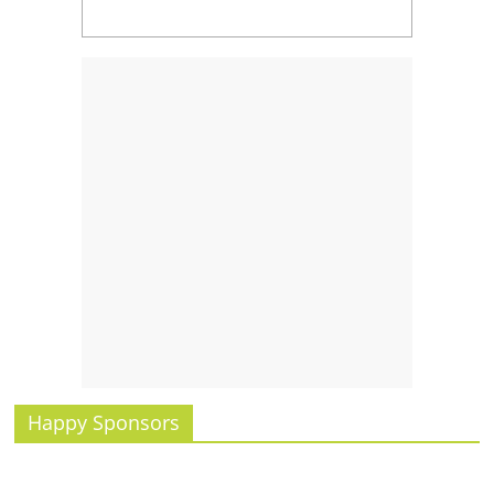
รน
ไชส์
ขาย
หน้า
บ้าน
ลงทุน
น้อย
คืน
ทุน
ไว,
ที่
ปรึกษา
การ
ลงทุน
และ
ขยาย
Happy Sponsors
สา
ขา
แฟ