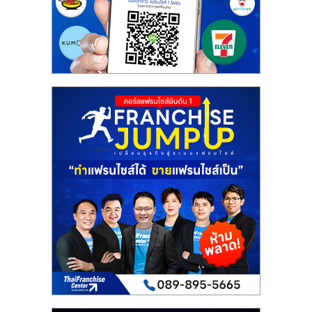
เปิด
ร้าน
ปรึกษา
ฟรี,
บริการ
พัฒนา
ระบบ
แฟ