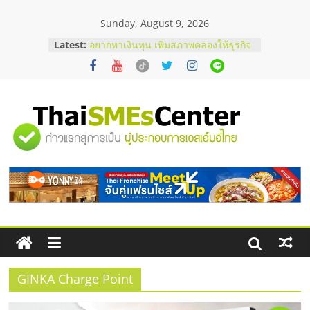
Skip
Sunday, August 9, 2026
to
content
Latest:
อยากหาเงินทุน เพิ่มสภาพคล่องให้ธุรกิจ
เริ่มยังไงให้ผ่านฉลุย
สัมมนาออนไลน์ โอกาสบริหารสถานี
บริการน้ำมัน Shell
สัมมนาลงทุน แฟรนไชส์ยอนนี่
ThaiFranchise Meet Up จับคู่แฟรน
"ศูนย์
ไชส์ ครั้งที่ 8
ร้านเครื่องเสียงคุณภาพสูง พร้อม
โซลูชันระบบภาพและเสียง
รวม
บริษัท Cybersecurity ในไทยที่ไหนดี?
วิธีเลือกผู้ให้บริการให้คุ้มค่าและตอบ
โจทย์ธุรกิจ
ข้อมูล
ธุรกิจ
SME
GINKA Charge Point