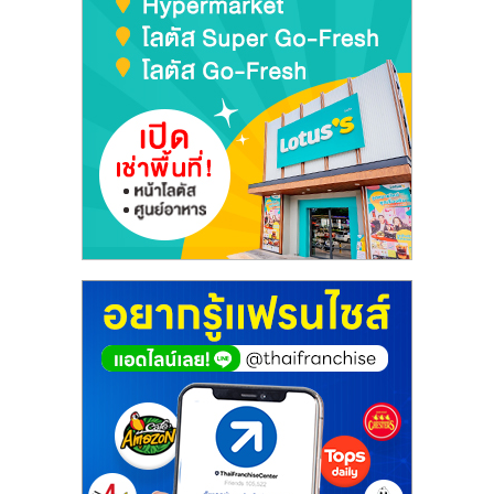
ศูนย์
รวม
แฟ
รน
ไชส์
พร้อม
ทำเล
สำหรับ