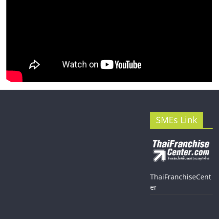
SMEs Link
ThaiFranchiseCent
er