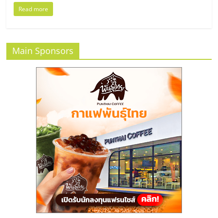
แฟ
Read more
รน
ไชส์,
Main Sponsors
รวม
แฟ
รน
ไชส์
ขาย