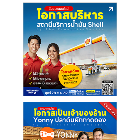
แฟ
รน
ไชส์
แฟ
รน
ไชส์
ขาย
หน้า
บ้าน