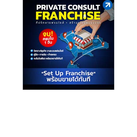
รน
ไชส์"
"ศูนย์
รวม
ข้อมูล
ธุรกิจ
SME
แห่ง
ประเทศไทย,
ThaiSMEsCenter,
รวม
ธุรกิจ
เอ
ส
เอ็
มอี