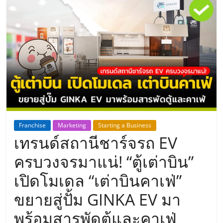
แห่ง
ประเทศไทย,
ThaiSMEsCenter,
รวม
ธุรกิจ
Franchise
Marketing
Starting a Business
เทรนด์สถานีชาร์จรถ EV
เอ
ครบวงจรมาแน่! “ตู้เต่าบิน”
ส
เปิดโมเดล “เต่าบินคาเฟ่”
ขยายสู่ปั้ม GINKA EV มา
เอ็
พร้อมสารพัดตู้และคาเฟ่