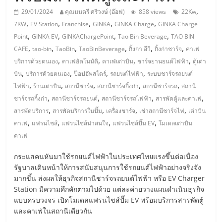
มอี
,
29/01/2024
คุณมนตรี ศรีวงษ์ (อ๊อฟ)
858 views
22Kw
,
,
,
,
,
7KW
EV Station
Franchise
GINKA
GINKA Charge
GINKA Charge
ไทย,
,
,
,
,
Point
GINKA EV
GINKAChargePoint
Tao Bin Beverage
TAO BIN
,
,
,
,
,
,
CAFE
tao-bin
TaoBin
TaoBinBeverage
กิ้งก่า อีวี
กิ้งก่าชาร์จ
คาเฟ่
SMEs,
,
,
,
,
บริการด้วยตนเอง
คาเฟ่อัตโนมัติ
คาเฟ่เต่าบิน
ชาร์จยานยนต์ไฟฟ้า
ตู้เต่า
,
,
,
,
บิน
บริการด้วยตนเอง
ป๊อปอัพสโตร์
รถยนต์ไฟฟ้า
ระบบชาร์จรถยนต์
แฟ
,
,
,
,
,
ไฟฟ้า
ร้านเต่าบิน
สถานีชาร์จ
สถานีชาร์จกิ้งก่า
สถานีชาร์จรถ
สถานี
,
,
,
,
ชาร์จรถกิ้งก่า
สถานีชาร์จรถยนต์
สถานีชาร์จรถไฟฟ้า
สารพัดตู้และคาเฟ่
รน
,
,
,
,
สารพัดบริการ
สารพัดบริการในปั๊ม
เครื่องชาร์จ
เช่าสถานีชาร์จไฟ
เต่าบิน
,
,
,
,
คาเฟ่
แฟรนไชส์
แฟรนไชส์น่าสนใจ
แฟรนไชส์ปั๊ม EV
โมเดลเต่าบิน
ไชส์,
คาเฟ่
กระแสคนหันมาใช้รถยนต์ไฟฟ้าในประเทศไทยแรงขึ้นต่อเนื่อง
ที่
รัฐบาลเดินหน้าให้การสนับสนุนการใช้รถยนต์ไฟฟ้าอย่างจริงจัง
มากขึ้น ส่งผลให้ธุรกิจสถานีชาร์จรถยนต์ไฟฟ้า หรือ EV Charger
Station มีความคึกคักตามไปด้วย แต่ละค่ายวางแผนดำเนินธุรกิจ
ปรึกษา
แบบครบวงจร เปิดโมเดลแฟรนไชส์ปั๊ม EV พร้อมบริการสารพัดตู้
และคาเฟ่ในสถานีเดียวกัน