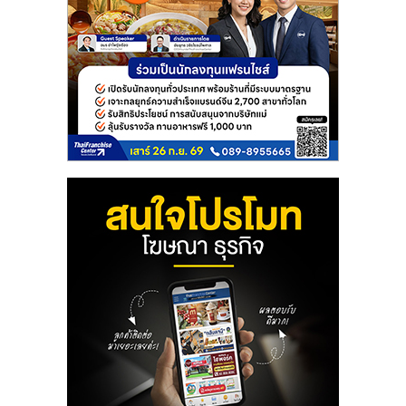
ลงทุน
น้อย
คืน
ทุน
ไว,
ที่
ปรึกษา
การ