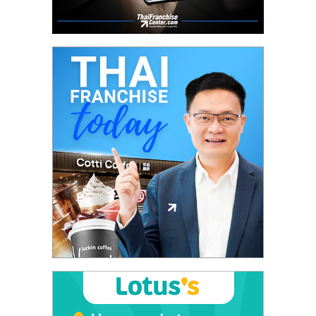
ลงทุน
และ
ขยาย
สา
ขา
แฟ
รน
ไชส์,