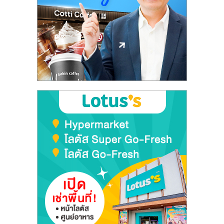
ลงทุน
และ
ขยาย
สา
ขา
แฟ
รน
ไชส์,