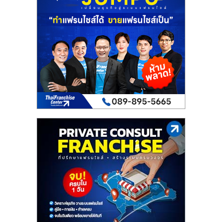
เปิด
ร้าน
ปรึกษา
ฟรี,
บริการ
พัฒนา
ระบบ
แฟ