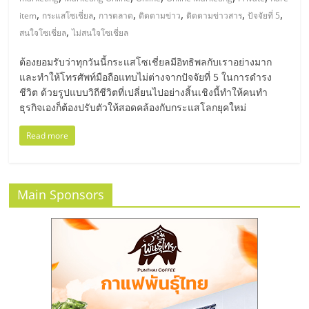
มอี
,
,
,
,
,
,
item
กระแสโซเชี่ยล
การตลาด
ติดตามข่าว
ติดตามข่าวสาร
ปัจจัยที่ 5
,
สนใจโซเชี่ยล
ไม่สนใจโซเชี่ยล
ไทย,
ต้องยอมรับว่าทุกวันนี้กระแสโซเชี่ยลมีอิทธิพลกับเราอย่างมาก
SMEs,
และทำให้โทรศัพท์มือถือแทบไม่ต่างจากปัจจัยที่ 5 ในการดำรง
ชีวิต ด้วยรูปแบบวิถีชีวิตที่เปลี่ยนไปอย่างสิ้นเชิงนี้ทำให้คนทำ
ธุรกิจเองก็ต้องปรับตัวให้สอดคล้องกับกระแสโลกยุคใหม่
แฟ
Read more
รน
ไชส์,
Main Sponsors
ที่
ปรึกษา