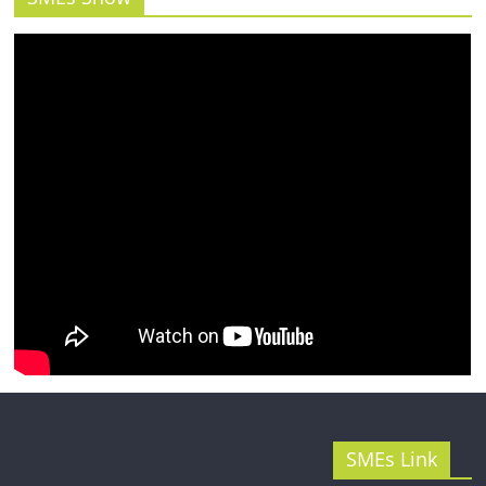
รน
ไชส์"
SMEs Link