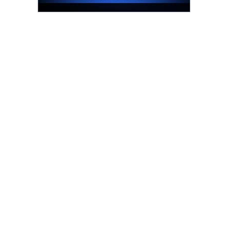
รน
ไชส์"
"ศูนย์
รวม
ข้อมูล
ธุรกิจ
SME
แห่ง
ประเทศไทย,
ThaiSMEsCenter,
รวม
ธุรกิจ
เอ
ส
เอ็
มอี