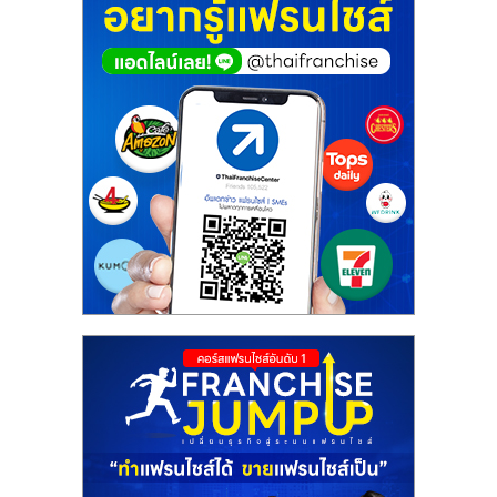
ศูนย์
รวม
แฟ
รน
ไชส์
พร้อม
ทำเล
สำหรับ