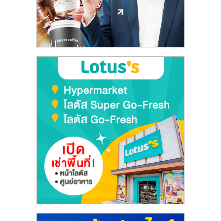
ลงทุน
และ
ขยาย
สา
ขา
แฟ
รน
ไชส์,