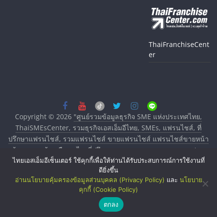
ThaiFranchiseCent
er
Copyright © 2026
"ศูนย์รวมข้อมูลธุรกิจ SME แห่งประเทศไทย,
ThaiSMEsCenter, รวมธุรกิจเอสเอ็มอีไทย, SMEs, แฟรนไชส์, ที่
ปรึกษาแฟรนไชส์, รวมแฟรนไชส์ ขายแฟรนไชส์ แฟรนไชส์ขายหน้า
บ้าน ลงทุนน้อย คืนทุนไว, ที่ปรึกษาการลงทุนและขยายสาขาแฟรน
ไทยเอสเอ็มอีเซ็นเตอร์ ใช้คุกกี้เพื่อให้ท่านได้รับประสบการณ์การใช้งานที่
ไชส์, ศูนย์รวมแฟรนไชส์ พร้อมทำเลสำหรับเปิดร้าน ปรึกษาฟรี,
ดียิ่งขึ้น
บริการพัฒนาระบบแฟรนไชส์"
. All rights reserved.
อ่านนโยบายคุ้มครองข้อมูลส่วนบุคคล (Privacy Policy)
และ
นโยบาย
คุกกี้ (Cookie Policy)
ตกลง