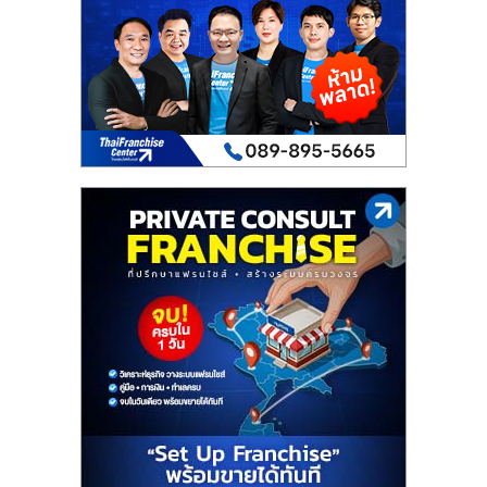
เปิด
ร้าน
ปรึกษา
ฟรี,
บริการ
พัฒนา
ระบบ
แฟ