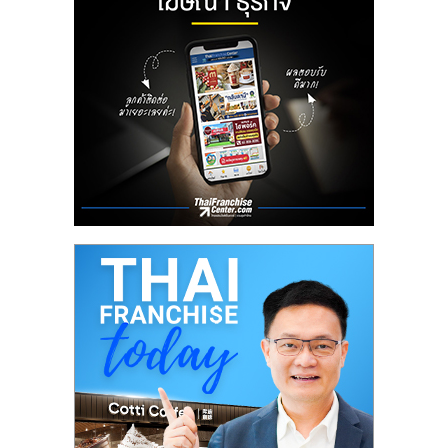
ลงทุน
น้อย
คืน
ทุน
ไว,
ที่
ปรึกษา
การ