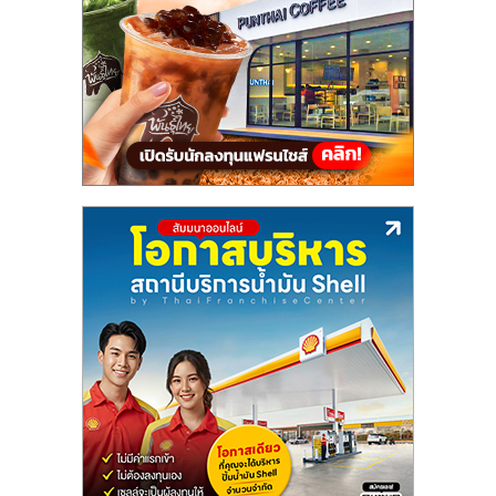
แฟ
รน
ไชส์,
รวม
แฟ
รน
ไชส์
ขาย