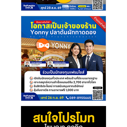
แฟ
รน
ไชส์
แฟ
รน
ไชส์
ขาย
หน้า
บ้าน