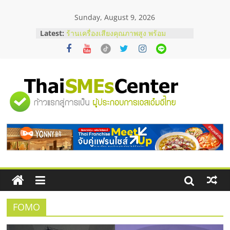
Skip
Sunday, August 9, 2026
to
content
Latest:
ร้านเครื่องเสียงคุณภาพสูง พร้อม
โซลูชันระบบภาพและเสียง
บริษัท Cybersecurity ในไทยที่ไหนดี?
วิธีเลือกผู้ให้บริการให้คุ้มค่าและตอบ
โจทย์ธุรกิจ
อยากหาเงินทุน เพิ่มสภาพคล่องให้ธุรกิจ
"ศูนย์
เริ่มยังไงให้ผ่านฉลุย
สัมมนาออนไลน์ โอกาสบริหารสถานี
บริการน้ำมัน Shell
รวม
สัมมนาลงทุน แฟรนไชส์ยอนนี่
ThaiFranchise Meet Up จับคู่แฟรน
ไชส์ ครั้งที่ 8
ข้อมูล
ธุรกิจ
SME
FOMO