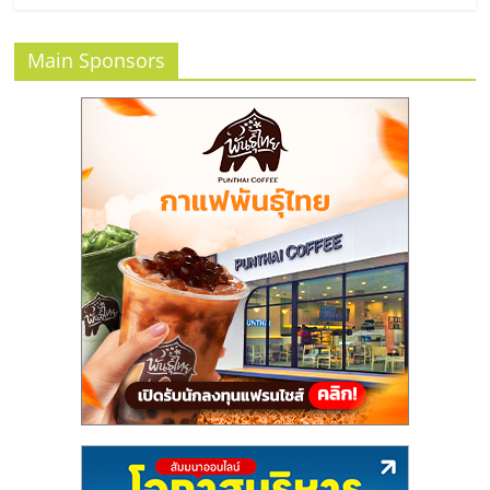
แฟ
รน
Main Sponsors
ไชส์
แฟ
รน
ไชส์
ขาย
หน้า
บ้าน