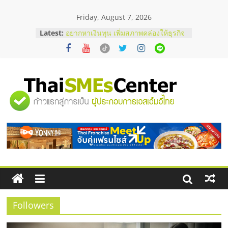
Skip
Friday, August 7, 2026
to
content
Latest:
อยากหาเงินทุน เพิ่มสภาพคล่องให้ธุรกิจ
เริ่มยังไงให้ผ่านฉลุย
สัมมนาออนไลน์ โอกาสบริหารสถานี
บริการน้ำมัน Shell
สัมมนาลงทุน แฟรนไชส์ยอนนี่
ThaiFranchise Meet Up จับคู่แฟรน
"ศูนย์
ไชส์ ครั้งที่ 8
ร้านเครื่องเสียงคุณภาพสูง พร้อม
โซลูชันระบบภาพและเสียง
รวม
บริษัท Cybersecurity ในไทยที่ไหนดี?
วิธีเลือกผู้ให้บริการให้คุ้มค่าและตอบ
โจทย์ธุรกิจ
ข้อมูล
ธุรกิจ
SME
Followers