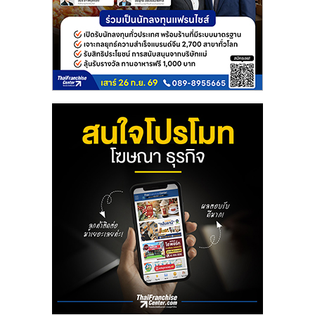
ลงทุน
และ
ขยาย
สา
ขา
แฟ
รน
ไชส์,