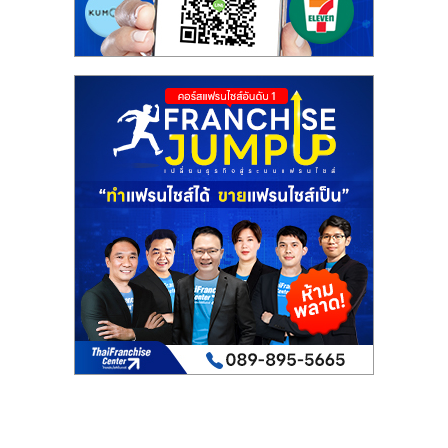
รน
ไชส์"
"ศูนย์
รวม
ข้อมูล
ธุรกิจ
SME
แห่ง
ประเทศไทย,
ThaiSMEsCenter,
รวม
ธุรกิจ
เอ
ส
เอ็
มอี