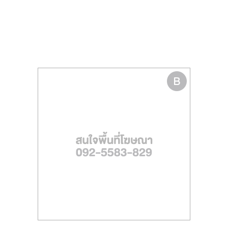
รน
ไชส์
ขาย
หน้า
บ้าน
ลงทุน
น้อย
คืน
ทุน
ไว,
ที่
ปรึกษา
การ
ลงทุน
และ
ขยาย
สา
ขา
แฟ