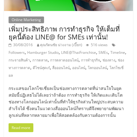
แฟ
รน
Online Marketing
เพิ่มประสิทธิภาพ การทำธุรกิจ ให้เต็มที่
ไชส์,
ยุคนี้ต้อง LINE@ for SMEs เท่านั้น!
30/08/2016
คุณรัตนชัย ม่วงงาม (เปี๊ยก)
516 views
รวม
,
,
,
,
,
Followers
Hamburger Studio
LINE@ThaiFranchise
SMEs
Timeline
,
,
,
,
,
กระจายสินค้า
การตลาด
การตลาดออนไลน์
การทำธุรกิจ
ช่องทาง
ช่อง
แฟ
,
,
,
,
,
ทางการตลาด
ดีไซน์สุดเก๋
สื่อออนไลน์
ออนไลน์
โลกออนไลน์
โลกโซเชี่
ยล
รน
กระแสของโลกโซเชี่ยลเป็นช่องทางการตลาดที่น่าสนใจในยุค
สมัยนี้ปฏิเสธไม่ได้เลยว่าถ้าต้อง การทำธุรกิจ ให้เกิดและเติบโต
ไชส์
ช่องทางโลกออนไลน์เท่านั้นที่ทำให้ธุรกิจส่วนใหญ่ประสบความ
สำเร็จได้ ซึ่งคนในแวดวงสื่อออนไลน์ก็ทราบดีจึงพยายามพัฒนา
ขาย
ลูกเล่นที่หลากหลายมาเพื่อให้สอดคล้องกับความต้องการนั้น
Read more