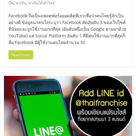
มอี
,
,
บุ๊ค
หาเงิน
หาเงินได้เท่าไหร่
Facebook ถือเป็นแพลตฟอร์มยอดฮิตที่เราเชื่อว่าคนไทยรู้จักเป็น
ไทย,
อย่างดี ข้อมูลน่าสนใจระบุว่า Facebook ติดอันดับ 3 ของเว็บไซต์
ที่นิยมและถูกใช้งานมากที่สุด (อันดับหนึ่งเป็น Google ตามมาด้วย
SMEs,
YouTube) แต่ Social Platform อันดับ 1 ที่มีคนใช้งานมากที่สุดก็
คือ Facebook มีผู้ใช้งานคนไทยจำนวน 50
แฟ
Read more
รน
ไชส์,
ที่
ปรึกษา