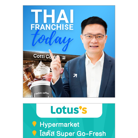
ศูนย์
รวม
แฟ
รน
ไชส์
พร้อม
ทำเล
สำหรับ