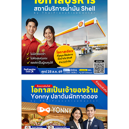
ลงทุน
น้อย
คืน
ทุน
ไว,
ที่
ปรึกษา
การ