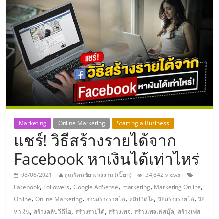
แห่ง
ประเทศไทย,
ThaiSMEsCenter,
รวม
ธุรกิจ
Marketing
Online Marketing
Starting a Business
แชร์! วิธีสร้างรายได้จาก
เอ
Facebook หาเงินได้เท่าไหร่
ส
08/06/2021
คุณรัตนชัย ม่วงงาม (เปี๊ยก)
34,842 views
,
,
,
,
,
Facebook
Followers
Google AdSense
marketing
Marketing Online
เอ็
,
,
,
,
,
Online
Online Marketing
การสร้างรายได้
คลิปวีดีโอ
วิธีสร้างรายได้
วิธี
,
,
,
,
,
หาเงิน
สร้างคลิปวีดีโอ
สร้างรายได้
สร้างเพจ
สร้างเพจเฟสบุ๊ค
สร้างเฟส