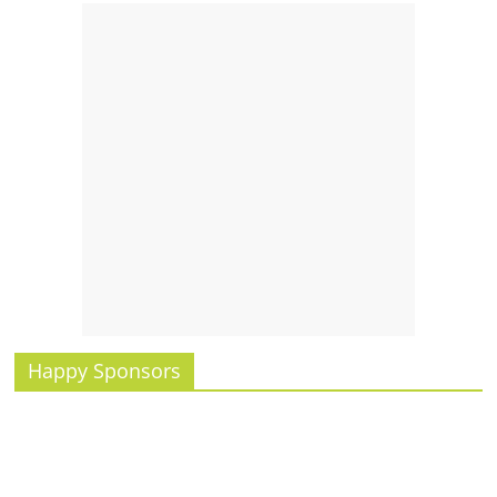
รน
ไชส์,
ศูนย์
รวม
แฟ
รน
ไชส์
พร้อม
ทำเล
สำหรับ
เปิด
ร้าน
ปรึกษา
ฟรี,
Happy Sponsors
บริการ
พัฒนา
ระบบ
แฟ