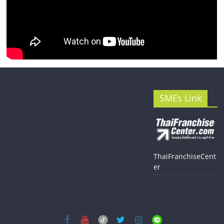
SMEs Link
ThaiFranchiseCent
er