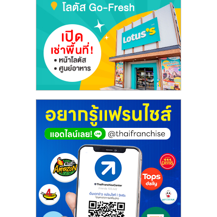
เปิด
ร้าน
ปรึกษา
ฟรี,
บริการ
พัฒนา
ระบบ
แฟ