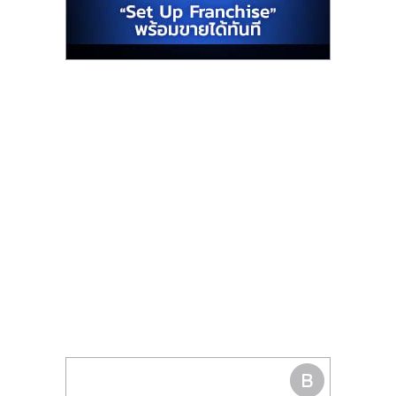
รน
ไชส์"
"ศูนย์
รวม
ข้อมูล
ธุรกิจ
SME
แห่ง
ประเทศไทย,
ThaiSMEsCenter,
รวม
ธุรกิจ
เอ
ส
เอ็
มอี