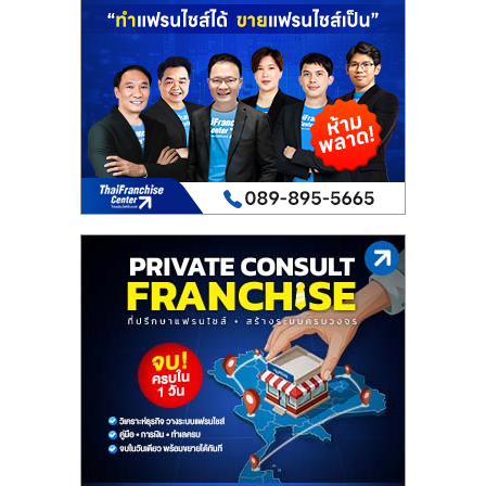
เปิด
ร้าน
ปรึกษา
ฟรี,
บริการ
พัฒนา
ระบบ
แฟ