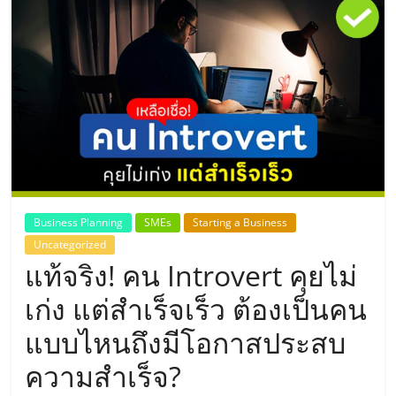
แห่ง
ประเทศไทย,
ThaiSMEsCenter,
รวม
ธุรกิจ
Business Planning
SMEs
Starting a Business
Uncategorized
เอ
แท้จริง! คน Introvert คุยไม่
ส
เก่ง แต่สำเร็จเร็ว ต้องเป็นคน
แบบไหนถึงมีโอกาสประสบ
เอ็
ความสำเร็จ?