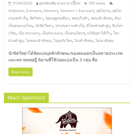
มอี
01/04/2024
คุณรัตนชัย ม่วงงาม (เปี๊ยก)
500 views
,
,
,
,
,
Ambivert
Extrovert
Introvert
Introvert + Extrovert
คุยไม่เก่ง
คุยไม่
ไทย,
,
,
,
,
,
เก่งแต่สำเร็จ
จิตวิทยา
ชอบอยู่คนเดียว
ชอบเก็บตัว
ชอบเข้าสังคม
ต้อง
,
,
,
,
เป็นคนแบบไหน
นักจิตวิทยา
ประสบความสำเร็จ
มีโลกส่วนตัวสูง
อินโทร
SMEs,
,
,
,
,
,
เวิร์ต
เป็น Introvert
เป็นIntrovert
เป็นคนเงียบๆ
แก้ปัญหาได้เร็ว
โลก
,
,
,
,
ส่วนตัวสูง
ไม่ชอบเข้าสังคม
ไม่ยุ่งกับใคร
ไม่เข้าสังคม
ไม่เอาสังคม
แฟ
นักจิตวิทยาได้จัดแบ่งบุคลิกลักษณะของคนออกเป็นหลายประเภท
และหลายทฤษฎี นิยามที่ใช้บ่อยแบ่งเป็น 3 กลุ่ม คือ
รน
Read more
ไชส์,
Main Sponsors
ที่
ปรึกษา