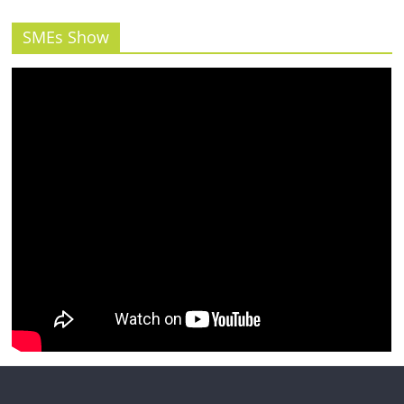
รน
ไชส์"
SMEs Show