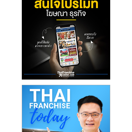
ลงทุน
น้อย
คืน
ทุน
ไว,
ที่
ปรึกษา
การ