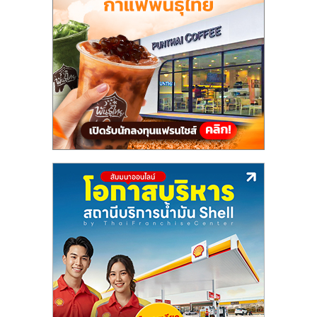
แฟ
รน
ไชส์,
รวม
แฟ
รน
ไชส์
ขาย