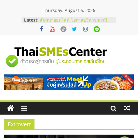
Skip
Thursday, August 6, 2026
to
content
Latest:
สัมมนาออนไลน์ โอกาสบริหารสถานี
บริการน้ำมัน Shell
สัมมนาลงทุน แฟรนไชส์ยอนนี่
ThaiFranchise Meet Up จับคู่แฟรน
ไชส์ ครั้งที่ 8
ร้านเครื่องเสียงคุณภาพสูง พร้อม
"ศูนย์
โซลูชันระบบภาพและเสียง
บริษัท Cybersecurity ในไทยที่ไหนดี?
วิธีเลือกผู้ให้บริการให้คุ้มค่าและตอบ
รวม
โจทย์ธุรกิจ
อยากหาเงินทุน เพิ่มสภาพคล่องให้ธุรกิจ
เริ่มยังไงให้ผ่านฉลุย
ข้อมูล
ธุรกิจ
SME
Extrovert