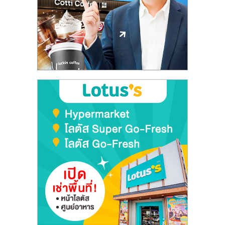
ลงทุน
และ
ขยาย
สา
ขา
แฟ
รน
ไชส์,