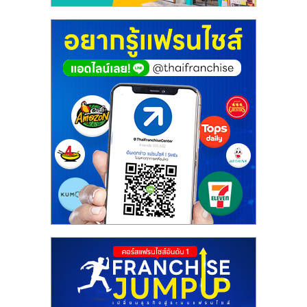
ศูนย์
รวม
แฟ
รน
ไชส์
พร้อม
ทำเล
สำหรับ