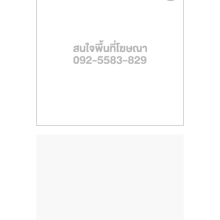
ไทย,
SMEs,
แฟ
รน
ไชส์,
ที่
ปรึกษา
แฟ
รน
ไชส์,
รวม
แฟ
รน
ไชส์
ขาย
แฟ
รน
ไชส์
แฟ