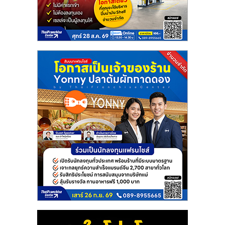
แฟ
รน
ไชส์
แฟ
รน
ไชส์
ขาย
หน้า
บ้าน