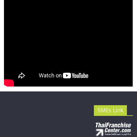
รน
ไชส์"
SMEs Link