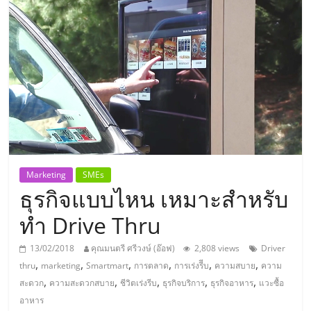
แห่ง
ประเทศไทย,
ThaiSMEsCenter,
รวม
ธุรกิจ
Marketing
SMEs
ธุรกิจแบบไหน เหมาะสำหรับ
เอ
ทำ Drive Thru
ส
13/02/2018
คุณมนตรี ศรีวงษ์ (อ๊อฟ)
2,808 views
Driver
,
,
,
,
,
,
thru
marketing
Smartmart
การตลาด
การเร่งรีีบ
ความสบาย
ความ
เอ็
,
,
,
,
,
สะดวก
ความสะดวกสบาย
ชีวิตเร่งรีบ
ธุรกิจบริการ
ธุรกิจอาหาร
แวะซื้อ
อาหาร