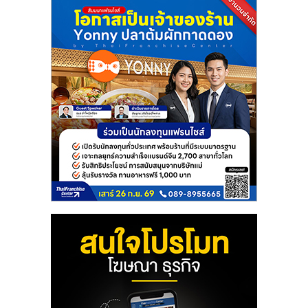
แฟ
รน
ไชส์
แฟ
รน
ไชส์
ขาย
หน้า
บ้าน