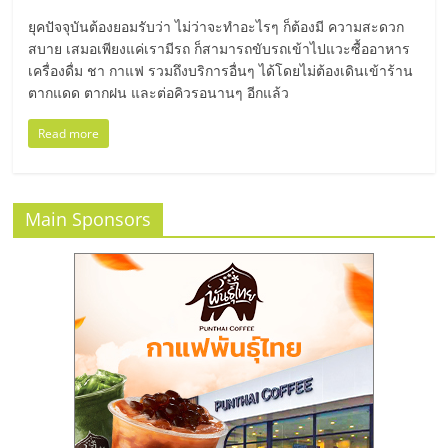
มอี
ยุคปัจจุบันต้องยอมรับว่า ไม่ว่าจะทำอะไรๆ ก็ต้องมี ความสะดวก
สบาย เสมอเพียงแค่เรามีรถ ก็สามารถขับรถเข้าไปแวะซื้ออาหาร
ไทย,
เครื่องดื่ม ชา กาแฟ รวมถึงบริการอื่นๆ ได้โดยไม่ต้องเดินเข้าร้าน
ตากแดด ตากฝน และต่อคิวรอนานๆ อีกแล้ว
SMEs,
Read more
แฟ
Main Sponsors
รน
ไชส์,
ที่
ปรึกษา