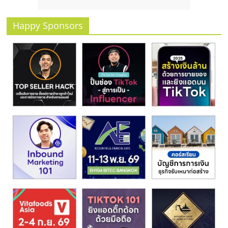
รน
ไชส์
Happy Sponsors
ขาย
หน้า
บ้าน
ลงทุน
น้อย
คืน
ทุน
ไว,
ที่
ปรึกษา
การ
ลงทุน
และ
ขยาย
สา
ขา
แฟ