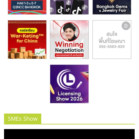
รน
ไชส์,
ศูนย์
รวม
แฟ
รน
ไชส์
พร้อม
ทำเล
สำหรับ
เปิด
ร้าน
ปรึกษา
ฟรี,
บริการ
พัฒนา
SMEs Show
ระบบ
แฟ