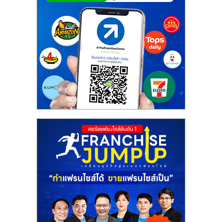
ศูนย์
รวม
แฟ
รน
ไชส์
พร้อม
ทำเล
สำหรับ