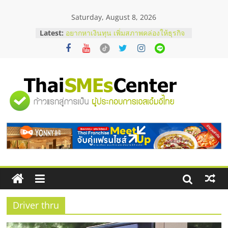
Skip
Saturday, August 8, 2026
to
บริษัท Cybersecurity ในไทยที่ไหนดี?
content
Latest:
วิธีเลือกผู้ให้บริการให้คุ้มค่าและตอบ
โจทย์ธุรกิจ
อยากหาเงินทุน เพิ่มสภาพคล่องให้ธุรกิจ
เริ่มยังไงให้ผ่านฉลุย
สัมมนาออนไลน์ โอกาสบริหารสถานี
บริการน้ำมัน Shell
"ศูนย์
สัมมนาลงทุน แฟรนไชส์ยอนนี่
ThaiFranchise Meet Up จับคู่แฟรน
ไชส์ ครั้งที่ 8
รวม
ร้านเครื่องเสียงคุณภาพสูง พร้อม
โซลูชันระบบภาพและเสียง
ข้อมูล
ธุรกิจ
SME
Driver thru