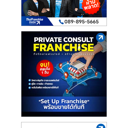
เปิด
ร้าน
ปรึกษา
ฟรี,
บริการ
พัฒนา
ระบบ
แฟ