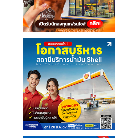
แฟ
รน
ไชส์,
รวม
แฟ
รน
ไชส์
ขาย