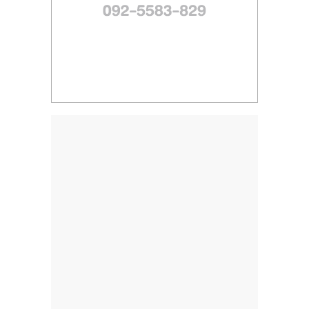
ไทย,
SMEs,
แฟ
รน
ไชส์,
ที่
ปรึกษา
แฟ
รน
ไชส์,
รวม
แฟ
รน
ไชส์
ขาย
แฟ
รน
ไชส์
แฟ