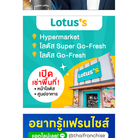
ลงทุน
และ
ขยาย
สา
ขา
แฟ
รน
ไชส์,