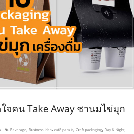
,
อาใจคน Take Away ชานมไข่มุก
,
,
,
,
,
s
Beverage
Business Idea
café para ir
Craft packaging
Day & Night