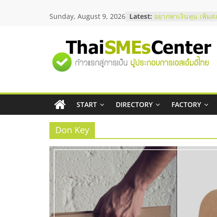
Skip
Sunday, August 9, 2026
Latest:
อยากหาเงินทุน เพิ่มส
to
เริ่มยังไงให้ผ่านฉลุย
content
สัมมนาออนไลน์ โอก
บริการน้ำมัน Shell
"ศูนย์
สัมมนาลงทุน แฟรนไช
ThaiFranchise Meet
ไชส์ ครั้งที่ 8
รวม
ร้านเครื่องเสียงคุณภ
โซลูชันระบบภาพและ
บริษัท Cybersecurity
START
DIRECTORY
FACTORY
ข้อมูล
วิธีเลือกผู้ให้บริการใ
โจทย์ธุรกิจ
Don Key
ธุรกิจ
SME
แห่ง