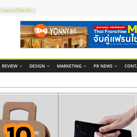
ภาพคล่องให้ธุรกิจ
าสบริหารสถานี
ส์ยอนนี่
 Up จับคู่แฟรน
าพสูง พร้อม
เสียง
 ในไทยที่ไหนดี?
REVIEW
DESIGN
MARKETING
PR NEWS
CONT
ห้คุ้มค่าและตอบ