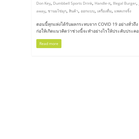
ไทย,
,
,
,
,
Don Key
Dumbbell Sports Drink
Handle-it
Illegal Burger
,
,
,
,
,
away
ชานมไข่มุก
สินค้า
ออกแบบ
เครื่องดื่ม
แพคเกจจิ้ง
SMEs,
ตอนนี้ทุกแห่งได้รับผลกระทบจาก COVID 19 อย่างทั่วถ
แฟ
ก่อให้เกิดแนวคิดว่าช่วงนี้จะทำอย่างไรให้ประคับประค
Read more
รน
ไชส์,
ที่
ปรึกษา
แฟ
รน