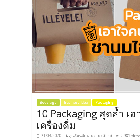
ประเทศไทย,
ThaiSMEsCenter
รวม
ธุรกิจ
เอ
ส
เอ็
Beverage
Business Idea
Packaging
10 Packaging สุดล้ำ เ
มอี
เครื่องดื่ม
21/04/2020
คุณรัตนชัย ม่วงงาม (เปี๊ยก)
2,981 view