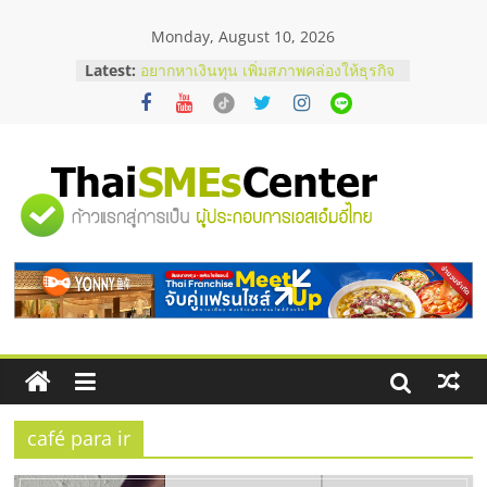
Skip
Monday, August 10, 2026
to
บริษัท Cybersecurity ในไทยที่ไหนดี?
content
Latest:
วิธีเลือกผู้ให้บริการให้คุ้มค่าและตอบ
โจทย์ธุรกิจ
อยากหาเงินทุน เพิ่มสภาพคล่องให้ธุรกิจ
เริ่มยังไงให้ผ่านฉลุย
สัมมนาออนไลน์ โอกาสบริหารสถานี
บริการน้ำมัน Shell
"ศูนย์
สัมมนาลงทุน แฟรนไชส์ยอนนี่
ThaiFranchise Meet Up จับคู่แฟรน
ไชส์ ครั้งที่ 8
รวม
ร้านเครื่องเสียงคุณภาพสูง พร้อม
โซลูชันระบบภาพและเสียง
ข้อมูล
ธุรกิจ
SME
café para ir