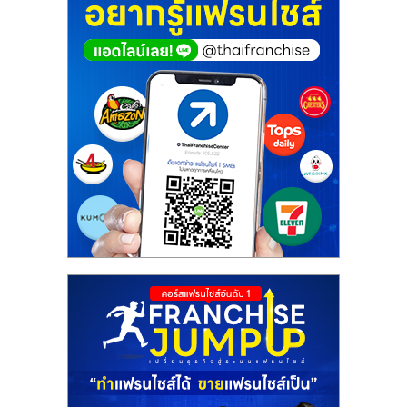
ศูนย์
รวม
แฟ
รน
ไชส์
พร้อม
ทำเล
สำหรับ