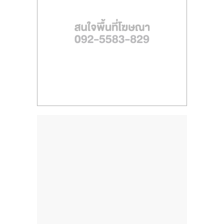
ไทย,
SMEs,
แฟ
รน
ไชส์,
ที่
ปรึกษา
แฟ
รน
ไชส์,
รวม
แฟ
รน
ไชส์
ขาย
แฟ
รน
ไชส์
แฟ