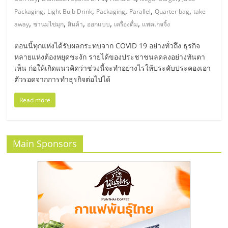
มอี
,
,
,
,
,
Packaging
Light Bulb Drink
Packaging
Parallel
Quarter bag
take
,
,
,
,
,
away
ชานมไข่มุก
สินค้า
ออกแบบ
เครื่องดื่ม
แพคเกจจิ้ง
ไทย,
ตอนนี้ทุกแห่งได้รับผลกระทบจาก COVID 19 อย่างทั่วถึง ธุรกิจ
SMEs,
หลายแห่งต้องหยุดชะงัก รายได้ของประชาชนลดลงอย่างทันตา
เห็น ก่อให้เกิดแนวคิดว่าช่วงนี้จะทำอย่างไรให้ประคับประคองเอา
ตัวรอดจากการทำธุรกิจต่อไปได้
แฟ
Read more
รน
ไชส์,
Main Sponsors
ที่
ปรึกษา