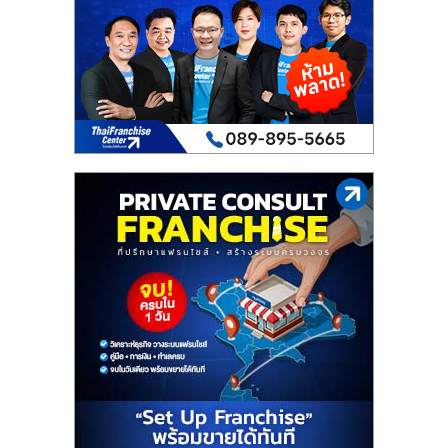
เปิด
ร้าน
ปรึกษา
ฟรี,
บริการ
พัฒนา
ระบบ
แฟ