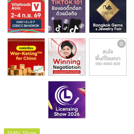
รน
ไชส์,
ศูนย์
รวม
แฟ
รน
ไชส์
พร้อม
ทำเล
สำหรับ
เปิด
ร้าน
ปรึกษา
ฟรี,
บริการ
พัฒนา
ระบบ
แฟ
SMEs Show