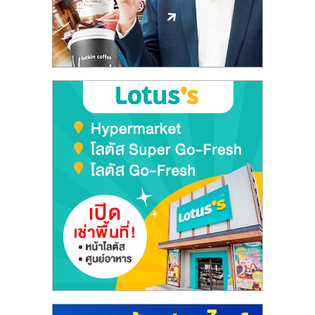
ลงทุน
และ
ขยาย
สา
ขา
แฟ
รน
ไชส์,