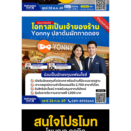
แฟ
รน
ไชส์
แฟ
รน
ไชส์
ขาย
หน้า
บ้าน