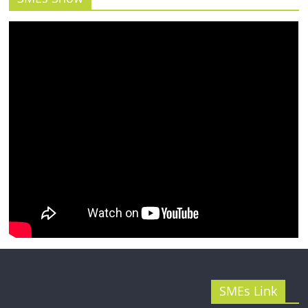
รน
ไชส์"
SMEs Link