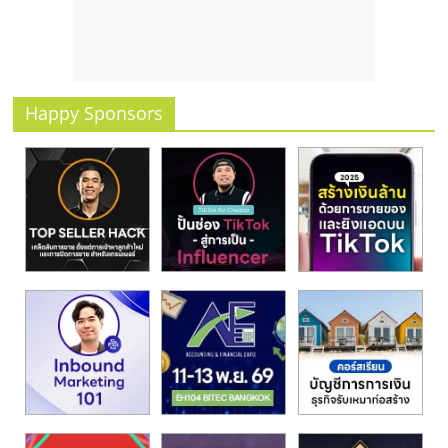
รน
ไชส์
ขาย
หน้า
บ้าน
Happy Sponsors
ลงทุน
น้อย
คืน
ทุน
ไว,
ที่
ปรึกษา
การ
ลงทุน
และ
ขยาย
สา
ขา
แฟ