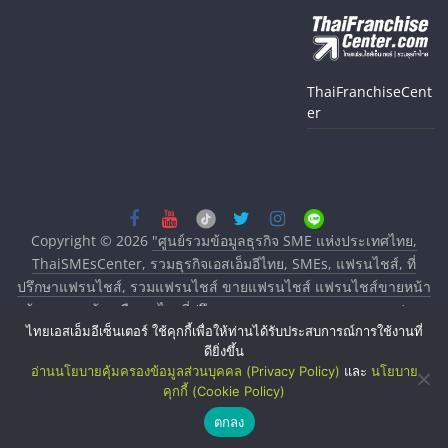
ThaiFranchiseCent
er
Copyright © 2026
"ศูนย์รวมข้อมูลธุรกิจ SME แห่งประเทศไทย,
ThaiSMEsCenter, รวมธุรกิจเอสเอ็มอีไทย, SMEs, แฟรนไชส์, ที่
ปรึกษาแฟรนไชส์, รวมแฟรนไชส์ ขายแฟรนไชส์ แฟรนไชส์ขายหน้า
บ้าน ลงทุนน้อย คืนทุนไว, ที่ปรึกษาการลงทุนและขยายสาขาแฟรน
ไทยเอสเอ็มอีเซ็นเตอร์ ใช้คุกกี้เพื่อให้ท่านได้รับประสบการณ์การใช้งานที่
ไชส์, ศูนย์รวมแฟรนไชส์ พร้อมทำเลสำหรับเปิดร้าน ปรึกษาฟรี,
ดียิ่งขึ้น
บริการพัฒนาระบบแฟรนไชส์"
. All rights reserved.
อ่านนโยบายคุ้มครองข้อมูลส่วนบุคคล (Privacy Policy)
และ
นโยบาย
คุกกี้ (Cookie Policy)
ตกลง