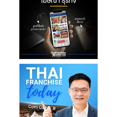
ลงทุน
น้อย
คืน
ทุน
ไว,
ที่
ปรึกษา
การ