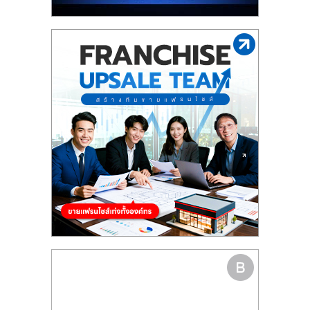
รน
ไชส์"
"ศูนย์
รวม
ข้อมูล
ธุรกิจ
SME
แห่ง
ประเทศไทย,
ThaiSMEsCenter,
รวม
ธุรกิจ
เอ
ส
เอ็
มอี