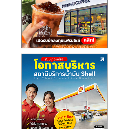
แฟ
รน
ไชส์,
รวม
แฟ
รน
ไชส์
ขาย