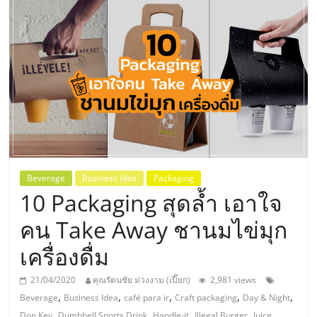
แห่ง
ประเทศไทย,
ThaiSMEsCenter,
รวม
ธุรกิจ
Beverage
Business Idea
Packaging
10 Packaging สุดล้ำ เอาใจ
เอ
คน Take Away ชานมไข่มุก
ส
เครื่องดื่ม
เอ็
21/04/2020
คุณรัตนชัย ม่วงงาม (เปี๊ยก)
2,981 views
,
,
,
,
,
Beverage
Business Idea
café para ir
Craft packaging
Day & Night
,
,
,
,
Don Key
Dumbbell Sports Drink
Handle-it
Illegal Burger
Juice