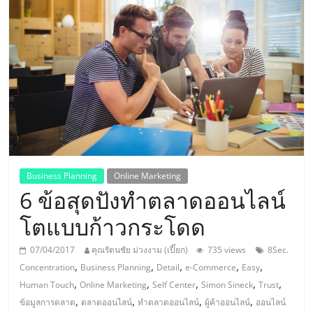
แห่ง
ประเทศไทย,
ThaiSMEsCenter,
รวม
ธุรกิจ
Business Planning
Online Marketing
6 ข้อสุดปังทำตลาดออนไลน์
เอ
โตแบบก้าวกระโดด
ส
07/04/2017
คุณรัตนชัย ม่วงงาม (เปี๊ยก)
735 views
8Sec.
,
,
,
,
,
Concentration
Business Planning
Detail
e-Commerce
Easy
เอ็
,
,
,
,
,
Human Touch
Online Marketing
Self Center
Simon Sineck
Trust
,
,
,
,
ข้อมูลการตลาด
ตลาดออนไลน์
ทำตลาดออนไลน์
ผู้ค้าออนไลน์
ออนไลน์