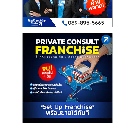
เปิด
ร้าน
ปรึกษา
ฟรี,
บริการ
พัฒนา
ระบบ
แฟ