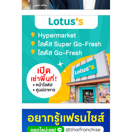
ลงทุน
และ
ขยาย
สา
ขา
แฟ
รน
ไชส์,