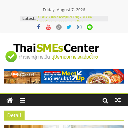
Skip
Friday, August 7, 2026
to
content
Latest:
ร้านเครื่องเสียงคุณภาพสูง พร้อม
โซลูชันระบบภาพและเสียง
บริษัท Cybersecurity ในไทยที่ไหนดี?
วิธีเลือกผู้ให้บริการให้คุ้มค่าและตอบ
โจทย์ธุรกิจ
อยากหาเงินทุน เพิ่มสภาพคล่องให้ธุรกิจ
"ศูนย์
เริ่มยังไงให้ผ่านฉลุย
สัมมนาออนไลน์ โอกาสบริหารสถานี
บริการน้ำมัน Shell
รวม
สัมมนาลงทุน แฟรนไชส์ยอนนี่
ThaiFranchise Meet Up จับคู่แฟรน
ไชส์ ครั้งที่ 8
ข้อมูล
ธุรกิจ
SME
Detail