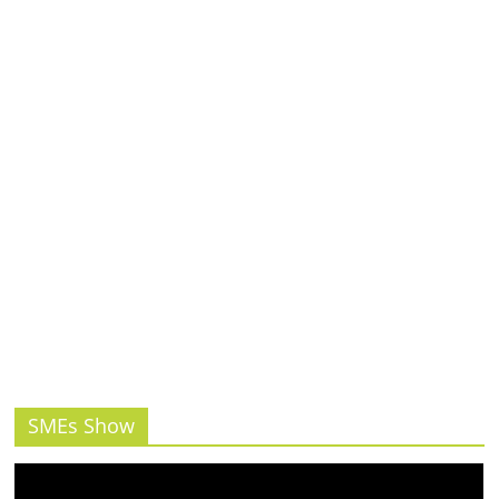
รน
ไชส์,
ศูนย์
รวม
แฟ
รน
ไชส์
พร้อม
ทำเล
สำหรับ
เปิด
ร้าน
ปรึกษา
ฟรี,
บริการ
พัฒนา
SMEs Show
ระบบ
แฟ