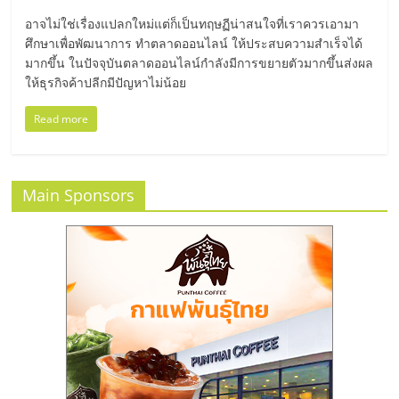
มอี
อาจไม่ใช่เรื่องแปลกใหม่แต่ก็เป็นทฤษฏีน่าสนใจที่เราควรเอามา
ศึกษาเพื่อพัฒนาการ ทำตลาดออนไลน์ ให้ประสบความสำเร็จได้
ไทย,
มากขึ้น ในปัจจุบันตลาดออนไลน์กำลังมีการขยายตัวมากขึ้นส่งผล
ให้ธุรกิจค้าปลีกมีปัญหาไม่น้อย
SMEs,
Read more
แฟ
Main Sponsors
รน
ไชส์,
ที่
ปรึกษา