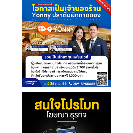
แฟ
รน
ไชส์
แฟ
รน
ไชส์
ขาย
หน้า
บ้าน