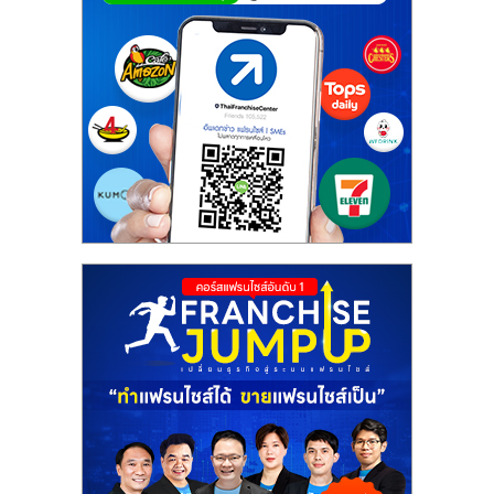
ศูนย์
รวม
แฟ
รน
ไชส์
พร้อม
ทำเล
สำหรับ