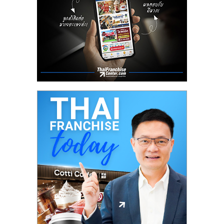
ลงทุน
น้อย
คืน
ทุน
ไว,
ที่
ปรึกษา
การ