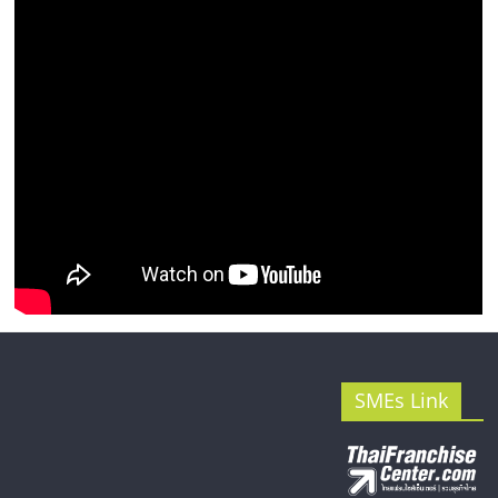
รน
ไชส์"
SMEs Link