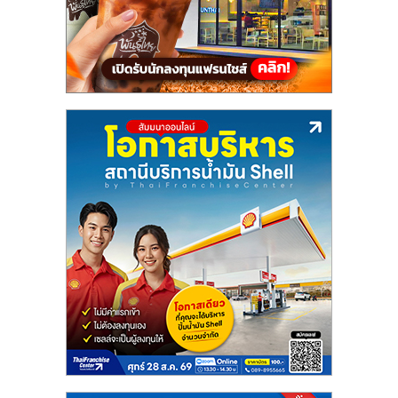
แฟ
รน
ไชส์,
รวม
แฟ
รน
ไชส์
ขาย