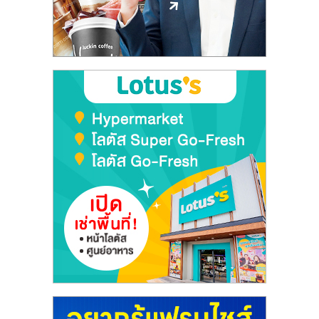
ลงทุน
และ
ขยาย
สา
ขา
แฟ
รน
ไชส์,