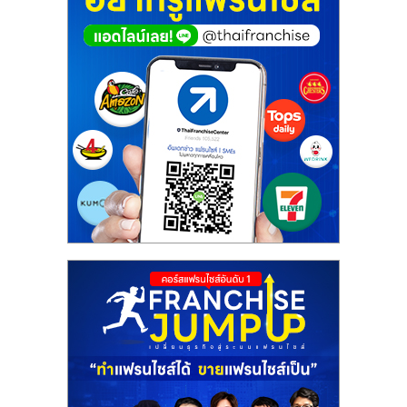
ศูนย์
รวม
แฟ
รน
ไชส์
พร้อม
ทำเล
สำหรับ