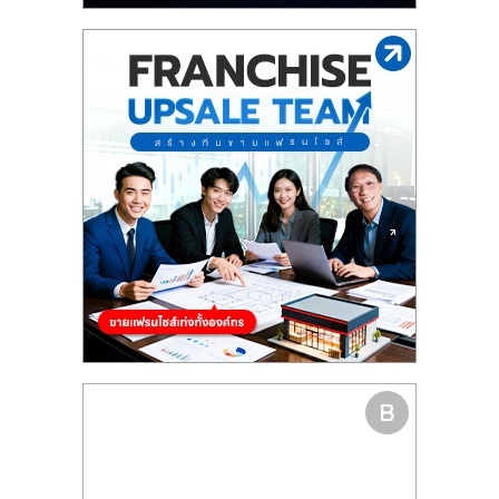
รน
ไชส์"
"ศูนย์
รวม
ข้อมูล
ธุรกิจ
SME
แห่ง
ประเทศไทย,
ThaiSMEsCenter,
รวม
ธุรกิจ
เอ
ส
เอ็
มอี