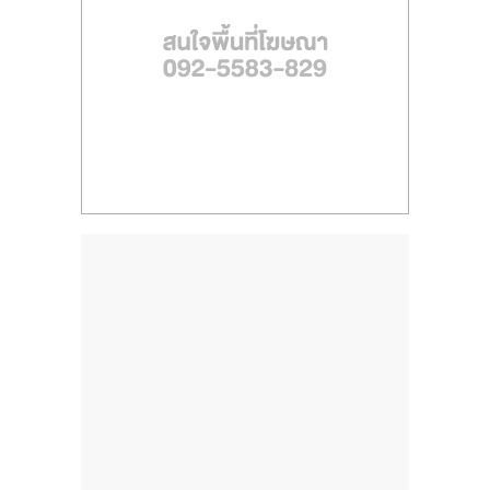
ไทย,
SMEs,
แฟ
รน
ไชส์,
ที่
ปรึกษา
แฟ
รน
ไชส์,
รวม
แฟ
รน
ไชส์
ขาย
แฟ
รน
ไชส์
แฟ