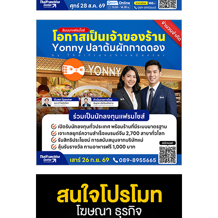
แฟ
รน
ไชส์
แฟ
รน
ไชส์
ขาย
หน้า
บ้าน