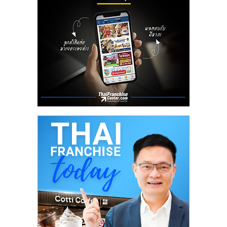
ลงทุน
น้อย
คืน
ทุน
ไว,
ที่
ปรึกษา
การ