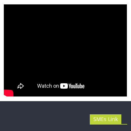
รน
ไชส์"
SMEs Link