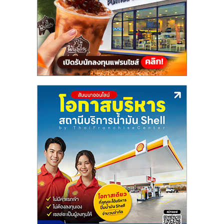
แฟ
รน
ไชส์,
รวม
แฟ
รน
ไชส์
ขาย