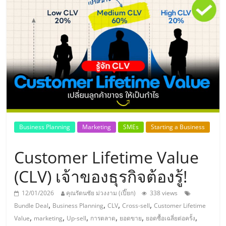
แห่ง
ประเทศไทย,
ThaiSMEsCenter,
รวม
ธุรกิจ
Business Planning
Marketing
SMEs
Starting a Business
เอ
Customer Lifetime Value
ส
(CLV) เจ้าของธุรกิจต้องรู้!
12/01/2026
คุณรัตนชัย ม่วงงาม (เปี๊ยก)
338 views
เอ็
,
,
,
,
Bundle Deal
Business Planning
CLV
Cross-sell
Customer Lifetime
,
,
,
,
,
,
Value
marketing
Up-sell
การตลาด
ยอดขาย
ยอดซื้อเฉลี่ยต่อครั้ง