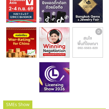
รน
ไชส์,
ศูนย์
รวม
แฟ
รน
ไชส์
พร้อม
ทำเล
สำหรับ
เปิด
ร้าน
ปรึกษา
ฟรี,
บริการ
พัฒนา
ระบบ
แฟ
SMEs Show