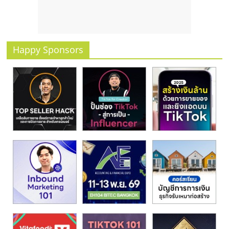
รน
ไชส์
ขาย
หน้า
Happy Sponsors
บ้าน
ลงทุน
น้อย
คืน
ทุน
ไว,
ที่
ปรึกษา
การ
ลงทุน
และ
ขยาย
สา
ขา
แฟ