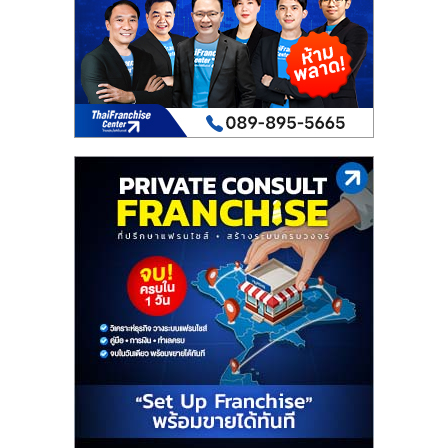
เปิด
ร้าน
ปรึกษา
ฟรี,
บริการ
พัฒนา
ระบบ
แฟ