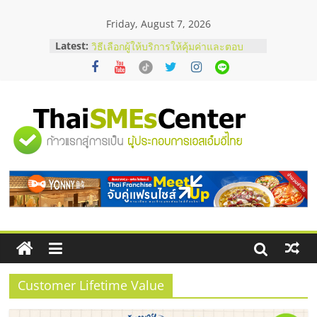
Skip
Friday, August 7, 2026
to
content
Latest:
บริษัท Cybersecurity ในไทยที่ไหนดี?
วิธีเลือกผู้ให้บริการให้คุ้มค่าและตอบ
โจทย์ธุรกิจ
อยากหาเงินทุน เพิ่มสภาพคล่องให้ธุรกิจ
เริ่มยังไงให้ผ่านฉลุย
สัมมนาออนไลน์ โอกาสบริหารสถานี
"ศูนย์
บริการน้ำมัน Shell
สัมมนาลงทุน แฟรนไชส์ยอนนี่
ThaiFranchise Meet Up จับคู่แฟรน
รวม
ไชส์ ครั้งที่ 8
ร้านเครื่องเสียงคุณภาพสูง พร้อม
โซลูชันระบบภาพและเสียง
ข้อมูล
ธุรกิจ
SME
Customer Lifetime Value