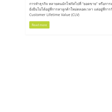
ไทย,
การทำธุรกิจ หลายคนมักโฟกัสไปที่ “ยอดขาย” หรือการหาล
ยั่งยืนไม่ได้อยู่ที่การหาลูกค้าใหม่ตลอดเวลา แต่อยู่ที่การร
SMEs,
Customer Lifetime Value (CLV)
แฟ
Read more
รน
ไชส์,
ที่
ปรึกษา
แฟ
รน