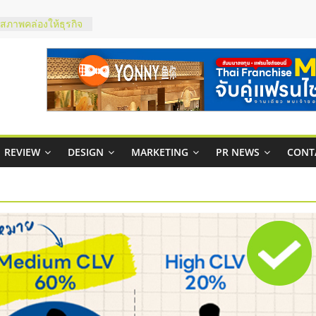
มสภาพคล่องให้ธุรกิจ
ย
กาสบริหารสถานี
ไชส์ยอนนี่
et Up จับคู่แฟรน
ณภาพสูง พร้อม
ละเสียง
ty ในไทยที่ไหนดี?
REVIEW
DESIGN
MARKETING
PR NEWS
CONT
รให้คุ้มค่าและตอบ