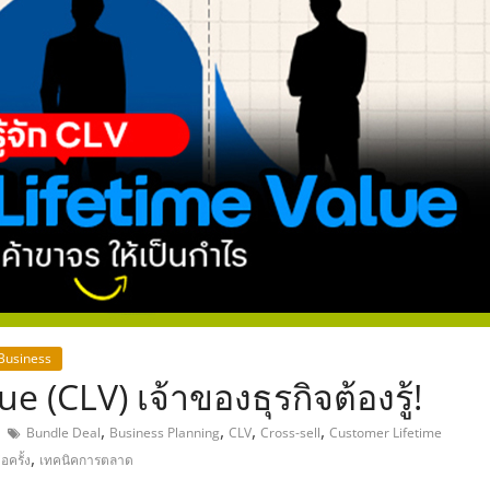
,
 Business
 (CLV) เจ้าของธุรกิจต้องรู้!
,
,
,
,
Bundle Deal
Business Planning
CLV
Cross-sell
Customer Lifetime
,
อครั้ง
เทคนิคการตลาด