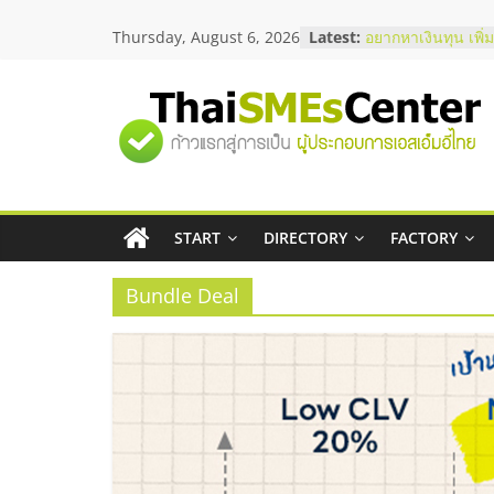
Skip
Thursday, August 6, 2026
Latest:
อยากหาเงินทุน เพิ่
to
เริ่มยังไงให้ผ่านฉลุ
content
สัมมนาออนไลน์ โอ
บริการน้ำมัน Shell
"ศูนย์
สัมมนาลงทุน แฟรน
ThaiFranchise Me
ไชส์ ครั้งที่ 8
รวม
ร้านเครื่องเสียงคุ
โซลูชันระบบภาพแ
บริษัท Cybersecuri
START
DIRECTORY
FACTORY
ข้อมูล
วิธีเลือกผู้ให้บริกา
โจทย์ธุรกิจ
Bundle Deal
ธุรกิจ
SME
แห่ง