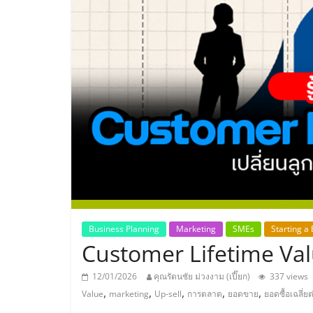
ประเทศไทย,
ThaiSMEsCenter
รวม
ธุรกิจ
เอ
ส
เอ็
Business Planning
Marketing
SMEs
Starting a
Customer Lifetime Value
มอี
12/01/2026
คุณรัตนชัย ม่วงงาม (เปี๊ยก)
337 views
,
,
,
,
,
Value
marketing
Up-sell
การตลาด
ยอดขาย
ยอดซื้อเฉลี่ยต่