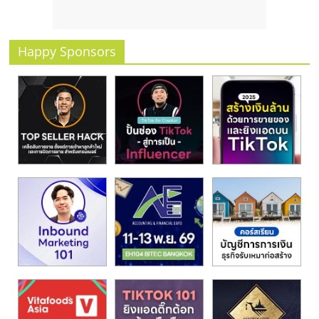
รน
ไชส์
ขาย
Happy Sponsors
หน้า
บ้าน
ลงทุน
น้อย
คืน
ทุน
ไว,
ที่
ปรึกษา
การ
ลงทุน
และ
ขยาย
สา
ขา
แฟ