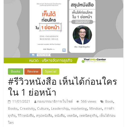
แห่ง
ประเทศไทย,
ThaiSMEsCenter,
รวม
ธุรกิจ
Books
Review
Special
#รีวิวหนังสือ เห็นได้ก่อนใคร
เอ
ใน 1 ย่อหน้า
ส
,
11/01/2021
กองบรรณาธิการเว็บไซต์
566 views
Book
,
,
,
,
,
,
Books
Creativity
Culture
Leadership
marketing
Mindset
การทํา
เอ็
,
,
,
,
,
,
ธุรกิจ
รีวิวหนังสือ
สรุปหนังสือ
หนังสือ
เทคนิค
เทคนิคธุรกิจ
เห็นได้ก่อน
ใคร