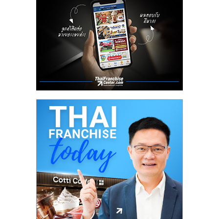
ลงทุน
น้อย
คืน
ทุน
ไว,
ที่
ปรึกษา
การ