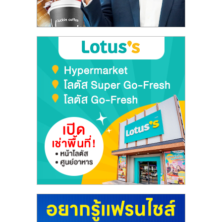
ลงทุน
และ
ขยาย
สา
ขา
แฟ
รน
ไชส์,