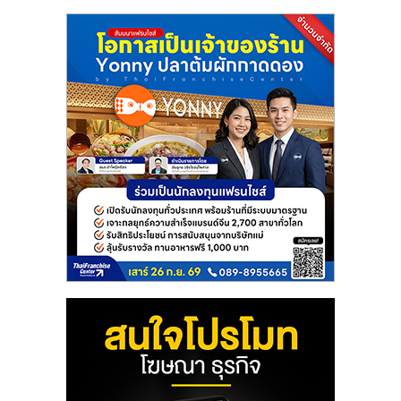
แฟ
รน
ไชส์
แฟ
รน
ไชส์
ขาย
หน้า
บ้าน