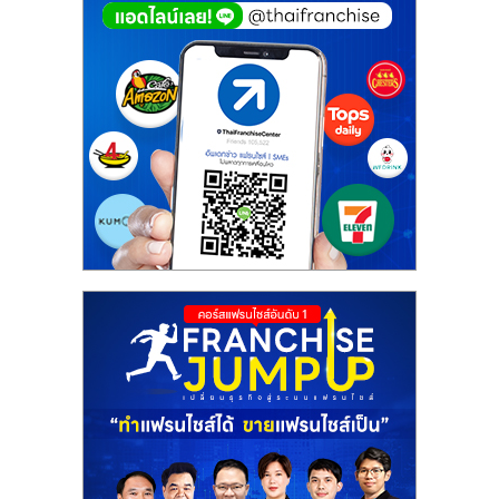
ศูนย์
รวม
แฟ
รน
ไชส์
พร้อม
ทำเล
สำหรับ