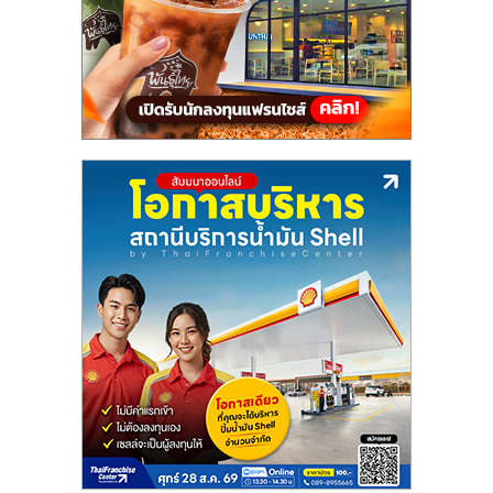
แฟ
รน
ไชส์,
รวม
แฟ
รน
ไชส์
ขาย