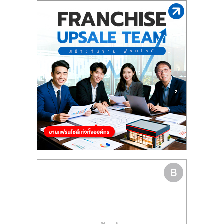
รน
ไชส์"
"ศูนย์
รวม
ข้อมูล
ธุรกิจ
SME
แห่ง
ประเทศไทย,
ThaiSMEsCenter,
รวม
ธุรกิจ
เอ
ส
เอ็
มอี