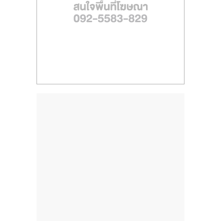
ไทย,
SMEs,
แฟ
รน
ไชส์,
ที่
ปรึกษา
แฟ
รน
ไชส์,
รวม
แฟ
รน
ไชส์
ขาย
แฟ
รน
ไชส์
แฟ