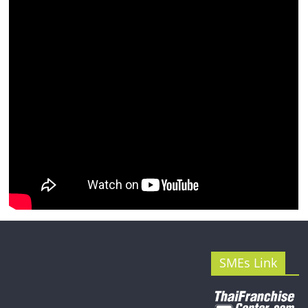
รน
ไชส์"
SMEs Link