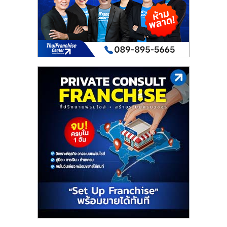
เปิด
ร้าน
ปรึกษา
ฟรี,
บริการ
พัฒนา
ระบบ
แฟ