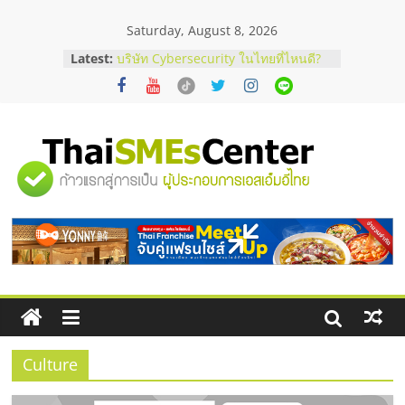
Skip
Saturday, August 8, 2026
to
content
Latest:
บริษัท Cybersecurity ในไทยที่ไหนดี?
วิธีเลือกผู้ให้บริการให้คุ้มค่าและตอบ
โจทย์ธุรกิจ
อยากหาเงินทุน เพิ่มสภาพคล่องให้ธุรกิจ
เริ่มยังไงให้ผ่านฉลุย
สัมมนาออนไลน์ โอกาสบริหารสถานี
"ศูนย์
บริการน้ำมัน Shell
สัมมนาลงทุน แฟรนไชส์ยอนนี่
ThaiFranchise Meet Up จับคู่แฟรน
รวม
ไชส์ ครั้งที่ 8
ร้านเครื่องเสียงคุณภาพสูง พร้อม
โซลูชันระบบภาพและเสียง
ข้อมูล
ธุรกิจ
SME
Culture