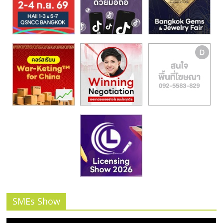
รน
ไชส์,
ศูนย์
รวม
แฟ
รน
ไชส์
พร้อม
ทำเล
สำหรับ
เปิด
ร้าน
ปรึกษา
ฟรี,
บริการ
พัฒนา
ระบบ
SMEs Show
แฟ