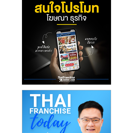
ลงทุน
น้อย
คืน
ทุน
ไว,
ที่
ปรึกษา
การ