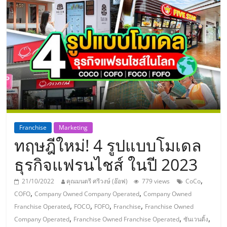
แห่ง
ประเทศไทย,
ThaiSMEsCenter,
รวม
ธุรกิจ
Franchise
Marketing
ทฤษฎีใหม่! 4 รูปแบบโมเดล
เอ
ธุรกิจแฟรนไชส์ ในปี 2023
ส
,
21/10/2022
คุณมนตรี ศรีวงษ์ (อ๊อฟ)
779 views
CoCo
,
,
COFO
Company Owned Company Operated
Company Owned
เอ็
,
,
,
,
Franchise Operated
FOCO
FOFO
Franchise
Franchise Owned
,
,
,
Company Operated
Franchise Owned Franchise Operated
ซันเวนดิ้ง