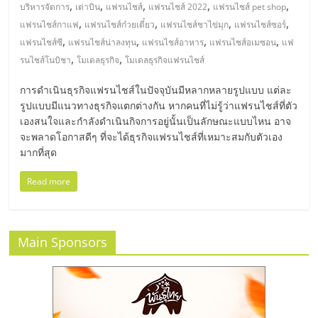
มอี
,
,
,
,
,
บริหารจัดการ
เต่าบิน
แฟรนไชส์
แฟรนไชส์ 2022
แฟรนไชส์ pet shop
,
,
,
,
แฟรนไชส์กาแฟ
แฟรนไชส์ก๋วยเตี๋ยว
แฟรนไชส์ชาไข่มุก
แฟรนไชส์ซอร์
ไทย,
,
,
,
,
แฟรนไชส์ซี
แฟรนไชส์น่าลงทุน
แฟรนไชส์อาหาร
แฟรนไชส์อเมซอน
แฟ
,
,
รนไชส์โนบิชา
โมเดลธุรกิจ
โมเดลธุรกิจแฟรนไชส์
SMEs,
การดำเนินธุรกิจแฟรนไชส์ในปัจจุบันมีหลากหลายรูปแบบ แต่ละ
รูปแบบมีแนวทางธุรกิจแตกต่างกัน หากคนที่ไม่รู้ว่าแฟรนไชส์ที่ตัว
แฟ
เองสนใจและกำลังดำเนินกิจการอยู่นั้นเป็นลักษณะแบบไหน อาจ
จะพลาดโอกาสดีๆ ที่จะได้ธุรกิจแฟรนไชส์ที่เหมาะสมกับตัวเอง
มากที่สุด
รน
Read more
ไชส์,
ที่
Main Sponsors
ปรึกษา