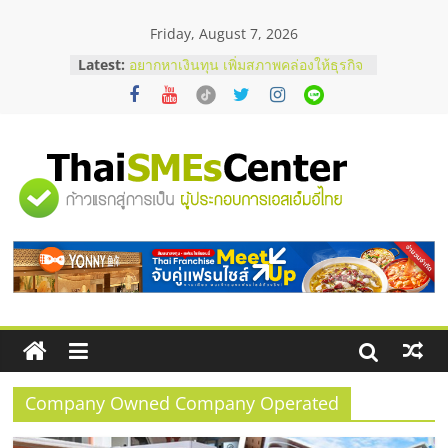
Skip
Friday, August 7, 2026
to
content
บริษัท Cybersecurity ในไทยที่ไหนดี?
Latest:
วิธีเลือกผู้ให้บริการให้คุ้มค่าและตอบ
โจทย์ธุรกิจ
อยากหาเงินทุน เพิ่มสภาพคล่องให้ธุรกิจ
เริ่มยังไงให้ผ่านฉลุย
สัมมนาออนไลน์ โอกาสบริหารสถานี
"ศูนย์
บริการน้ำมัน Shell
สัมมนาลงทุน แฟรนไชส์ยอนนี่
ThaiFranchise Meet Up จับคู่แฟรน
รวม
ไชส์ ครั้งที่ 8
ร้านเครื่องเสียงคุณภาพสูง พร้อม
โซลูชันระบบภาพและเสียง
ข้อมูล
ธุรกิจ
SME
Company Owned Company Operated