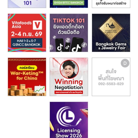
รน
ไชส์,
ศูนย์
รวม
แฟ
รน
ไชส์
พร้อม
ทำเล
สำหรับ
เปิด
ร้าน
ปรึกษา
ฟรี,
บริการ
พัฒนา
ระบบ
แฟ