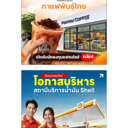
แฟ
รน
ไชส์,
รวม
แฟ
รน
ไชส์
ขาย