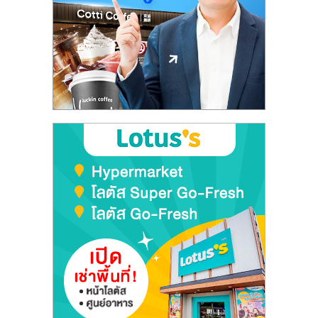
ลงทุน
และ
ขยาย
สา
ขา
แฟ
รน
ไชส์,