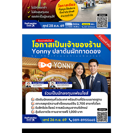
แฟ
รน
ไชส์
แฟ
รน
ไชส์
ขาย
หน้า
บ้าน