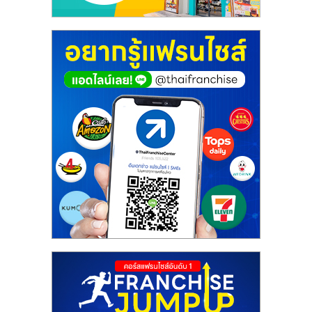
ศูนย์
รวม
แฟ
รน
ไชส์
พร้อม
ทำเล
สำหรับ