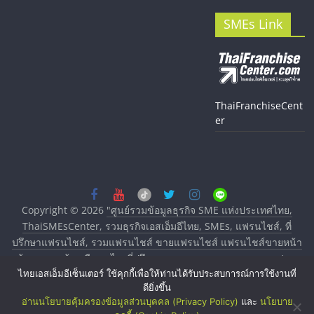
SMEs Link
ThaiFranchiseCent
er
Copyright © 2026
"ศูนย์รวมข้อมูลธุรกิจ SME แห่งประเทศไทย,
ThaiSMEsCenter, รวมธุรกิจเอสเอ็มอีไทย, SMEs, แฟรนไชส์, ที่
ปรึกษาแฟรนไชส์, รวมแฟรนไชส์ ขายแฟรนไชส์ แฟรนไชส์ขายหน้า
บ้าน ลงทุนน้อย คืนทุนไว, ที่ปรึกษาการลงทุนและขยายสาขาแฟรน
ไทยเอสเอ็มอีเซ็นเตอร์ ใช้คุกกี้เพื่อให้ท่านได้รับประสบการณ์การใช้งานที่
ไชส์, ศูนย์รวมแฟรนไชส์ พร้อมทำเลสำหรับเปิดร้าน ปรึกษาฟรี,
ดียิ่งขึ้น
บริการพัฒนาระบบแฟรนไชส์"
. All rights reserved.
อ่านนโยบายคุ้มครองข้อมูลส่วนบุคคล (Privacy Policy)
และ
นโยบาย