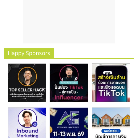
รน
ไชส์
ขาย
หน้า
บ้าน
ลงทุน
น้อย
Happy Sponsors
คืน
ทุน
ไว,
ที่
ปรึกษา
การ
ลงทุน
และ
ขยาย
สา
ขา
แฟ