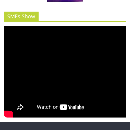
รน
ไชส์"
SMEs Show