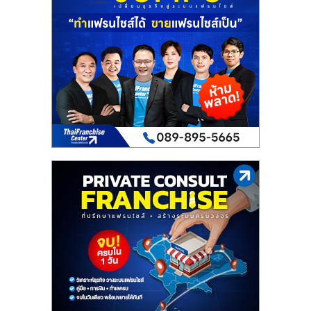
เปิด
ร้าน
ปรึกษา
ฟรี,
บริการ
พัฒนา
ระบบ
แฟ