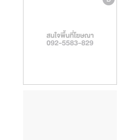
ไทย,
SMEs,
แฟ
รน
ไชส์,
ที่
ปรึกษา
แฟ
รน
ไชส์,
รวม
แฟ
รน
ไชส์
ขาย
แฟ
รน
ไชส์
แฟ