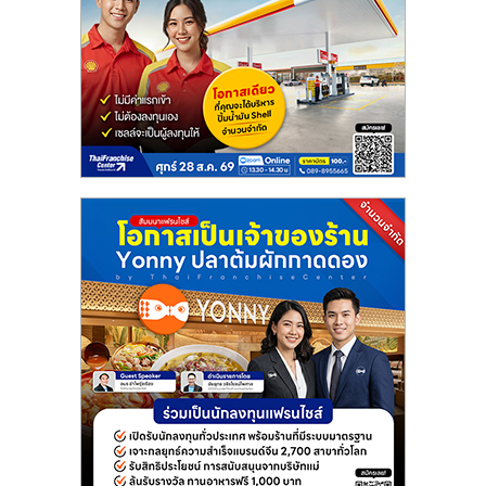
ลงทุน
น้อย
คืน
ทุน
ไว,
ที่
ปรึกษา
การ