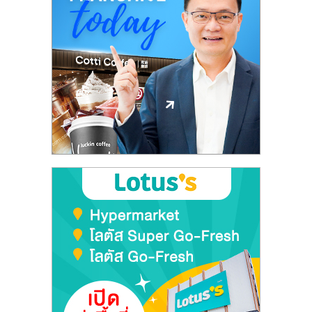
ศูนย์
รวม
แฟ
รน
ไชส์
พร้อม
ทำเล
สำหรับ