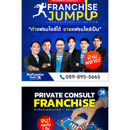
รน
ไชส์"
"ศูนย์
รวม
ข้อมูล
ธุรกิจ
SME
แห่ง
ประเทศไทย,
ThaiSMEsCenter,
รวม
ธุรกิจ
เอ
ส
เอ็
มอี