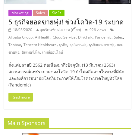
แฟ
Marketing
Sales
SMEs
รน
5 ธุรกิจยอดขายพุ่ง! ช่วงโควิด-19 ระบาด
ไชส์,
18/03/2020
คุณรัตนชัย ม่วงงาม (เปี๊ยก)
926 views
,
,
,
,
,
,
Alibaba Group
AliHealth
Cloud Service
DinkTalk
Pandemic
Sales
,
,
,
,
,
Taobao
Tencent Healthcare
ธุรกิจ
ธุรกิจขนส่ง
ธุรกิจยอดขายพุ่ง
ยอด
รวม
,
,
ขายพุ่ง
อินเทอร์เน็ต
เกมส์ออนไลน์
แฟ
ตั้งแต่ปลายปี 2562 ต่อเนื่องมาถึงปัจจุบัน (13 มีนาคม 2563)
สถานการณ์แพร่ระบาดของโควิด-19 ยังไม่คลี่คลายในทางที่ดีนัก
และองค์การอนามัยโลกก็ประกาศให้เป็นโรคระบาดใหญ่ทั่วโลก
รน
(Pandemic)
ไชส์
Read more
ขาย
Main Sponsors