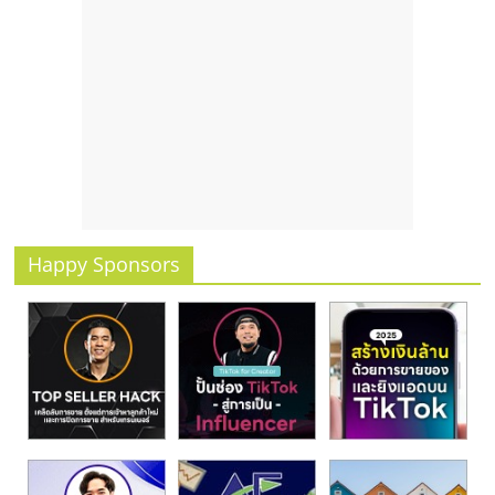
รน
ไชส์,
ศูนย์
รวม
แฟ
รน
ไชส์
พร้อม
ทำเล
สำหรับ
Happy Sponsors
เปิด
ร้าน
ปรึกษา
ฟรี,
บริการ
พัฒนา
ระบบ
แฟ