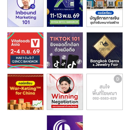
รน
ไชส์"