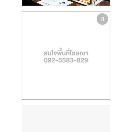
รน
ไชส์
ขาย
หน้า
บ้าน
ลงทุน
น้อย
คืน
ทุน
ไว,
ที่
ปรึกษา
การ
ลงทุน
และ
ขยาย
สา
ขา
แฟ