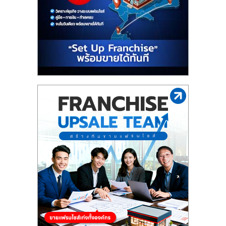
ไทย,
SMEs,
แฟ
รน
ไชส์,
ที่
ปรึกษา
แฟ
รน
ไชส์,
รวม
แฟ
รน
ไชส์
ขาย
แฟ
รน
ไชส์
แฟ