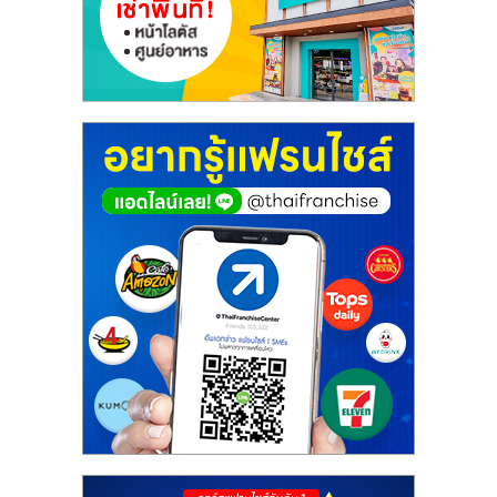
เปิด
ร้าน
ปรึกษา
ฟรี,
บริการ
พัฒนา
ระบบ
แฟ