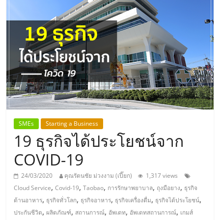
แห่ง
ประเทศไทย,
ThaiSMEsCenter,
รวม
ธุรกิจ
SMEs
Starting a Business
19 ธุรกิจได้ประโยชน์จาก
เอ
COVID-19
ส
24/03/2020
คุณรัตนชัย ม่วงงาม (เปี๊ยก)
1,317 views
,
,
,
,
,
Cloud Service
Covid-19
Taobao
การรักษาพยาบาล
ถุงมือยาง
ธุรกิจ
เอ็
,
,
,
,
,
ด้านอาหาร
ธุรกิจทั่วโลก
ธุรกิจอาหาร
ธุรกิจเครื่องดื่ม
ธุรกิจได้ประโยชน์
,
,
,
,
,
ประกันชีวิต
ผลิตภัณฑ์
สถานการณ์
อัพเดท
อัพเดทสถานการณ์
เกมส์