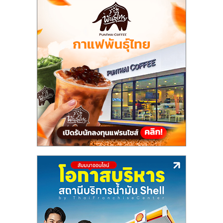
แฟ
รน
ไชส์
แฟ
รน
ไชส์
ขาย
หน้า
บ้าน