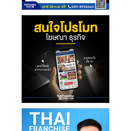
ลงทุน
และ
ขยาย
สา
ขา
แฟ
รน
ไชส์,