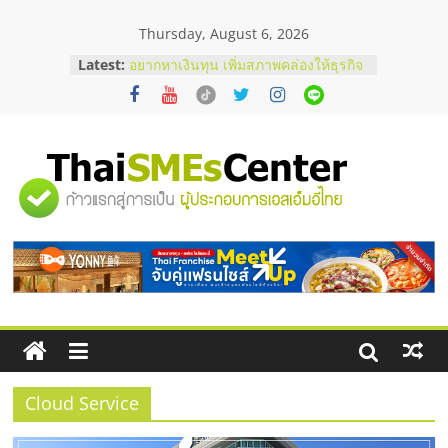
Skip
Thursday, August 6, 2026
to
content
Latest:
บริษัท Cybersecurity ในไทยที่ไหนดี?
วิธีเลือกผู้ให้บริการให้คุ้มค่าและตอบ
โจทย์ธุรกิจ
อยากหาเงินทุน เพิ่มสภาพคล่องให้ธุรกิจ
เริ่มยังไงให้ผ่านฉลุย
สัมมนาออนไลน์ โอกาสบริหารสถานี
"ศูนย์
บริการน้ำมัน Shell
สัมมนาลงทุน แฟรนไชส์ยอนนี่
ThaiFranchise Meet Up จับคู่แฟรน
รวม
ไชส์ ครั้งที่ 8
ร้านเครื่องเสียงคุณภาพสูง พร้อม
โซลูชันระบบภาพและเสียง
ข้อมูล
ธุรกิจ
SME
Cloud Service