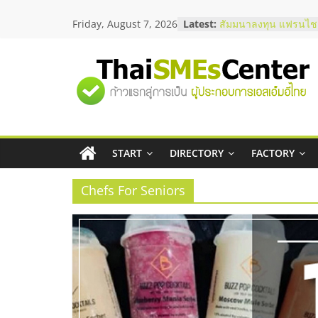
Skip
Friday, August 7, 2026
Latest:
สัมมนาลงทุน แฟรนไชส
to
ThaiFranchise Meet U
content
ไชส์ ครั้งที่ 8
ร้านเครื่องเสียงคุณภาพ
"ศูนย์
โซลูชันระบบภาพและเ
บริษัท Cybersecurity 
วิธีเลือกผู้ให้บริการให
รวม
โจทย์ธุรกิจ
อยากหาเงินทุน เพิ่มสภ
เริ่มยังไงให้ผ่านฉลุย
START
DIRECTORY
FACTORY
ข้อมูล
สัมมนาออนไลน์ โอกาส
บริการน้ำมัน Shell
Chefs For Seniors
ธุรกิจ
SME
แห่ง