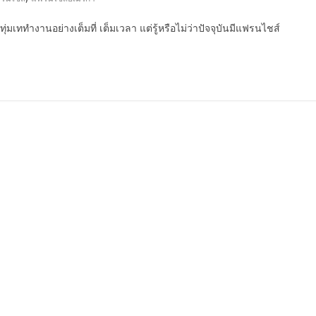
่มเททำงานอย่างเต็มที่ เต็มเวลา แต่รู้หรือไม่ว่าปัจจุบันมีแฟรนไชส์