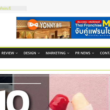
์ยอนนี่
p จับคู่แฟรน
สูง พร้อม
สียง
ในไทยที่ไหนดี?
้คุ้มค่าและตอบ
าพคล่องให้ธุรกิจ
REVIEW
DESIGN
MARKETING
PR NEWS
CONT
บริหารสถานี