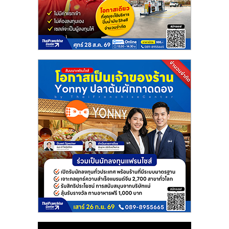
แฟ
รน
ไชส์
แฟ
รน
ไชส์
ขาย
หน้า
บ้าน