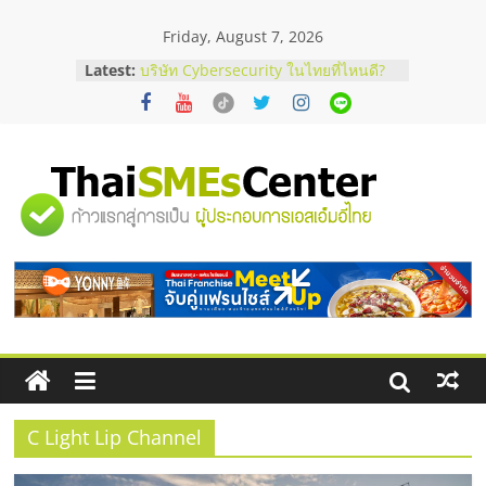
Skip
Friday, August 7, 2026
to
content
Latest:
บริษัท Cybersecurity ในไทยที่ไหนดี?
วิธีเลือกผู้ให้บริการให้คุ้มค่าและตอบ
โจทย์ธุรกิจ
อยากหาเงินทุน เพิ่มสภาพคล่องให้ธุรกิจ
เริ่มยังไงให้ผ่านฉลุย
สัมมนาออนไลน์ โอกาสบริหารสถานี
"ศูนย์
บริการน้ำมัน Shell
สัมมนาลงทุน แฟรนไชส์ยอนนี่
ThaiFranchise Meet Up จับคู่แฟรน
รวม
ไชส์ ครั้งที่ 8
ร้านเครื่องเสียงคุณภาพสูง พร้อม
โซลูชันระบบภาพและเสียง
ข้อมูล
ธุรกิจ
SME
C Light Lip Channel