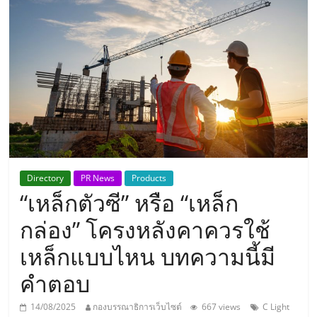
แห่ง
ประเทศไทย,
ThaiSMEsCenter,
รวม
ธุรกิจ
Directory
PR News
Products
“เหล็กตัวซี” หรือ “เหล็ก
เอ
กล่อง” โครงหลังคาควรใช้
ส
เหล็กแบบไหน บทความนี้มี
คำตอบ
เอ็
14/08/2025
กองบรรณาธิการเว็บไซต์
667 views
C Light