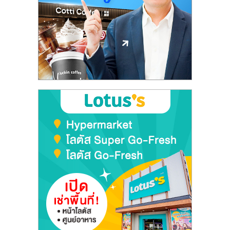
ลงทุน
และ
ขยาย
สา
ขา
แฟ
รน
ไชส์,