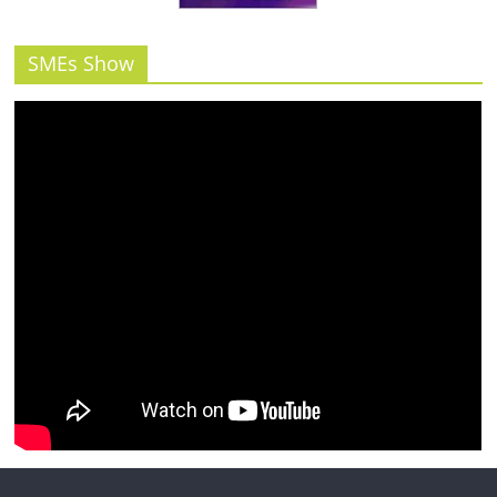
รน
ไชส์"
SMEs Show