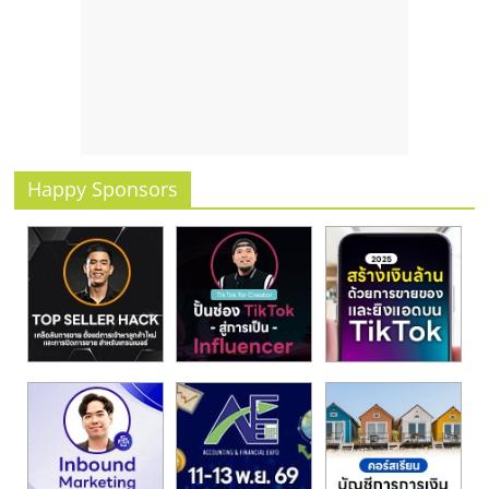
รน
ไชส์
ขาย
หน้า
บ้าน
ลงทุน
น้อย
Happy Sponsors
คืน
ทุน
ไว,
ที่
ปรึกษา
การ
ลงทุน
และ
ขยาย
สา
ขา
แฟ