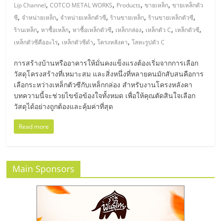
มอี
,
,
,
,
Lip Channel
COTCO METAL WORKS
Products
ขายเหล็ก
ขายเหล็กตัว
,
,
,
,
,
ซี
จำหน่ายเหล็ก
จำหน่ายเหล็กตัวซี
ร้านขายเหล็ก
ร้านขายเหล็กตัวซี
ไทย,
,
,
,
,
,
,
ร้านเหล็ก
หาซื้อเหล็ก
หาซื้อเหล็กตัวซี
เหล็กกล่อง
เหล็กตัว C
เหล็กตัวซี
,
,
,
เหล็กตัวซีคืออะไร
เหล็กตัวซีดำ
โครงหลังคา
โลหะรูปตัว C
SMEs,
การสร้างบ้านหรืออาคารให้มั่นคงแข็งแรงต้องเริ่มจากการเลือก
วัสดุโครงสร้างที่เหมาะสม และสิ่งหนึ่งที่หลายคนมักสับสนคือการ
แฟ
เลือกระหว่างเหล็กตัวซีกับเหล็กกล่อง สำหรับงานโครงหลังคา
บทความนี้จะช่วยไขข้อข้องใจทั้งหมด เพื่อให้คุณตัดสินใจเลือก
วัสดุได้อย่างถูกต้องและคุ้มค่าที่สุด
รน
Read more
ไชส์,
ที่
Main Sponsors
ปรึกษา