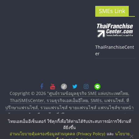
SMEs Link
ThaiFranchiseCent
er
Copyright © 2026
"ศูนย์รวมข้อมูลธุรกิจ SME แห่งประเทศไทย,
ThaiSMEsCenter, รวมธุรกิจเอสเอ็มอีไทย, SMEs, แฟรนไชส์, ที่
ปรึกษาแฟรนไชส์, รวมแฟรนไชส์ ขายแฟรนไชส์ แฟรนไชส์ขายหน้า
บ้าน ลงทุนน้อย คืนทุนไว, ที่ปรึกษาการลงทุนและขยายสาขาแฟรน
ไทยเอสเอ็มอีเซ็นเตอร์ ใช้คุกกี้เพื่อให้ท่านได้รับประสบการณ์การใช้งานที่
ไชส์, ศูนย์รวมแฟรนไชส์ พร้อมทำเลสำหรับเปิดร้าน ปรึกษาฟรี,
ดียิ่งขึ้น
บริการพัฒนาระบบแฟรนไชส์"
. All rights reserved.
อ่านนโยบายคุ้มครองข้อมูลส่วนบุคคล (Privacy Policy)
และ
นโยบาย