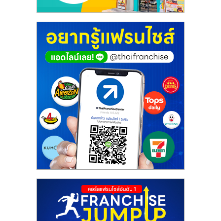
ศูนย์
รวม
แฟ
รน
ไชส์
พร้อม
ทำเล
สำหรับ