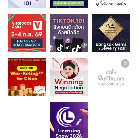
รน
ไชส์,
ศูนย์
รวม
แฟ
รน
ไชส์
พร้อม
ทำเล
สำหรับ
เปิด
ร้าน
ปรึกษา
ฟรี,
บริการ
พัฒนา
ระบบ
แฟ