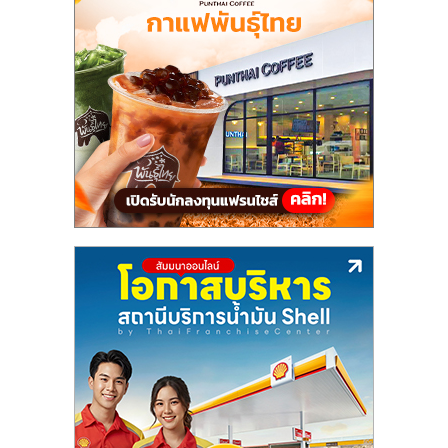
แฟ
รน
ไชส์,
รวม
แฟ
รน
ไชส์
ขาย