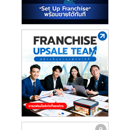
รน
ไชส์"
"ศูนย์
รวม
ข้อมูล
ธุรกิจ
SME
แห่ง
ประเทศไทย,
ThaiSMEsCenter,
รวม
ธุรกิจ
เอ
ส
เอ็
มอี