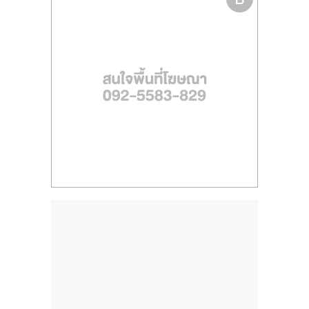
ไทย,
SMEs,
แฟ
รน
ไชส์,
ที่
ปรึกษา
แฟ
รน
ไชส์,
รวม
แฟ
รน
ไชส์
ขาย
แฟ
รน
ไชส์
แฟ