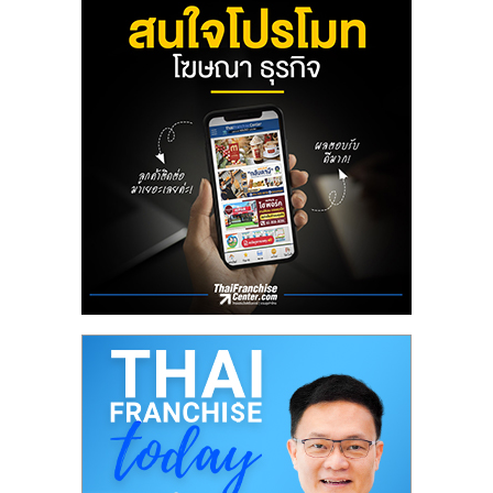
ลงทุน
น้อย
คืน
ทุน
ไว,
ที่
ปรึกษา
การ