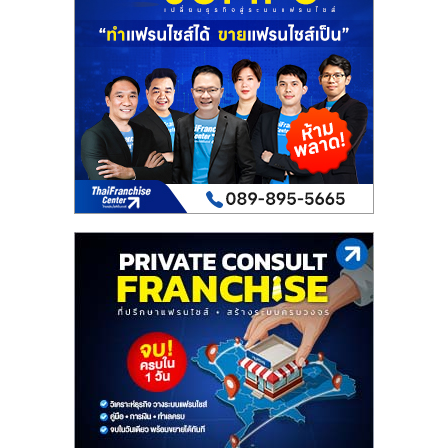
เปิด
ร้าน
ปรึกษา
ฟรี,
บริการ
พัฒนา
ระบบ
แฟ