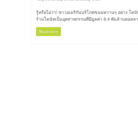
ไทย,
SMEs,
รู้หรือไม่ว่า! ชาวอเมริกันบริโภคขนมหวานๆ อย่าง โดน
ร้านโดนัทเป็นอุตสาหกรรมที่มีมูลค่า 8.4 พันล้านดอลล
แฟ
Read more
รน
ไชส์,
ที่
ปรึกษา
แฟ
รน