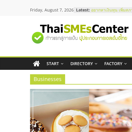
Skip
Friday, August 7, 2026
Latest:
บริษัท Cybersecurity 
to
วิธีเลือกผู้ให้บริการให
content
โจทย์ธุรกิจ
อยากหาเงินทุน เพิ่มสภ
"ศูนย์
เริ่มยังไงให้ผ่านฉลุย
สัมมนาออนไลน์ โอกาส
บริการน้ำมัน Shell
รวม
สัมมนาลงทุน แฟรนไชส
ThaiFranchise Meet U
ไชส์ ครั้งที่ 8
START
DIRECTORY
FACTORY
ข้อมูล
ร้านเครื่องเสียงคุณภาพ
โซลูชันระบบภาพและเ
Businesses
ธุรกิจ
SME
แห่ง