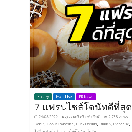
ประเทศไทย,
ThaiSMEsCenter
รวม
ธุรกิจ
เอ
ส
เอ็
Bakery
Franchise
PR News
7 แฟรนไชส์โดนัทดีที่สุ
มอี
24/08/2020
คุณมนตรี ศรีวงษ์ (อ๊อฟ)
2,738 views
,
,
,
,
,
Donut
Donut Franchise
Duck Donuts
Dunkin
Franchise
,
,
,
ไชส์
แฟรนไชส์
แฟรนไชส์โดนัท
โดนัท