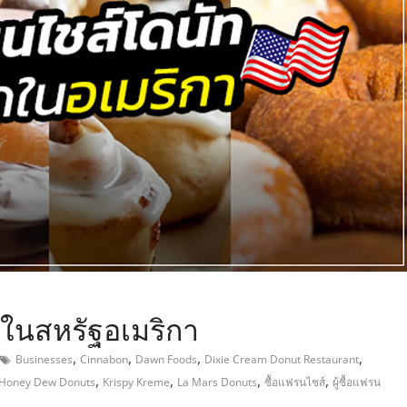
,
ดในสหรัฐอเมริกา
,
,
,
,
Businesses
Cinnabon
Dawn Foods
Dixie Cream Donut Restaurant
,
,
,
,
Honey Dew Donuts
Krispy Kreme
La Mars Donuts
ซื้อแฟรนไชส์
ผู้ซื้อแฟรน