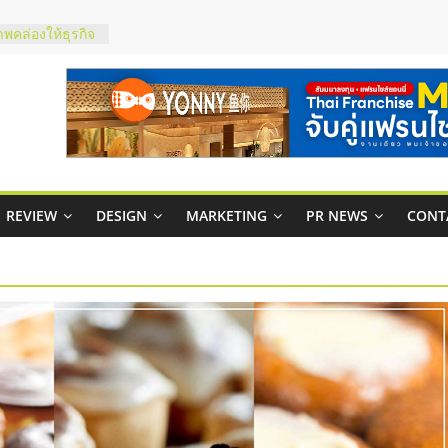
ในไทยที่ไหนดี?
้คุ้มค่าและตอบ
าพคล่องให้ธุรกิจ
บริหารสถานี
์ยอนนี่
p จับคู่แฟรน
REVIEW
DESIGN
MARKETING
PR NEWS
CONT
สูง พร้อม
สียง