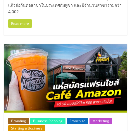
แก้วต่อวันต่อสาขาในประเทศกัมพูชา และมีจำนวนสาขารวมกว่า
ลงทุน
4,002
Read more
น้อย
คืน
ทุน
ไว,
ที่
ปรึกษา
การ
Branding
Business Planning
Franchise
Marketing
Starting a Business