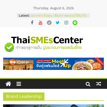
Skip
Thursday, August 6, 2026
to
content
Latest:
อยากหาเงินทุน เพิ่มสภาพคล่องให้ธุรกิจ
เริ่มยังไงให้ผ่านฉลุย
สัมมนาออนไลน์ โอกาสบริหารสถานี
บริการน้ำมัน Shell
สัมมนาลงทุน แฟรนไชส์ยอนนี่
ThaiFranchise Meet Up จับคู่แฟรน
"ศูนย์
ไชส์ ครั้งที่ 8
ร้านเครื่องเสียงคุณภาพสูง พร้อม
โซลูชันระบบภาพและเสียง
รวม
บริษัท Cybersecurity ในไทยที่ไหนดี?
วิธีเลือกผู้ให้บริการให้คุ้มค่าและตอบ
โจทย์ธุรกิจ
ข้อมูล
ธุรกิจ
SME
Brand Leadership