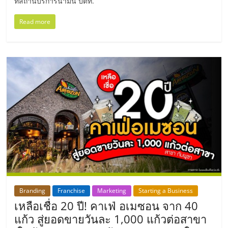
แฟ
ที่สถานีบริการน้ำมัน ปตท.
Read more
รน
ไชส์,
รวม
แฟ
รน
ไชส์
ขาย
Branding
Franchise
Marketing
Starting a Business
เหลือเชื่อ 20 ปี! คาเฟ่ อเมซอน จาก 40
แก้ว สู่ยอดขายวันละ 1,000 แก้วต่อสาขา