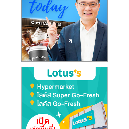
รน
ไชส์,
ศูนย์
รวม
แฟ
รน
ไชส์
พร้อม
ทำเล
สำหรับ
เปิด
ร้าน
ปรึกษา
ฟรี,
บริการ
พัฒนา
ระบบ
แฟ