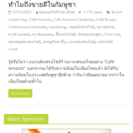
เปิด
ทำไมถึงขายดีในกัมพูชา
27/10/2021
คุณมนตรี ศรีวงษ์ (อ๊อฟ)
1,173 views
Brand
ร้าน
,
,
,
,
Leadership
Café Amazon
Cafe Amazon Cambodia
Café Brown
,
,
,
,
CafeAmazonCambodia
marketing
กลยุทธ์แฟรนไชส์
ขยายตลาด
,
,
,
,
,
ปรึกษา
คาเฟ่ อเมซอน
คาเฟ่อเมซอน
ซื้อแฟรนไชส์
นักลงทุนกัมพูชา
ร้านกาแฟ
,
,
,
ส่องกลยุทธ์แฟรนไชส์
เศรษฐกิจขาขึ้น
แบรนด์แฟรนไชส์
แฟรนไชส์
กาแฟ
ฟรี,
รู้หรือไม่ว่า แบรนด์แฟรนไชส์ร้านกาแฟของไทยอย่าง “Café
บริการ
Amazon” นอกจากจะได้รับความนิยมในเมืองไทยแล้ว ยังได้รับ
ความนิยมในประเทศกัมพูชาอีกด้วย ว่ากันว่ามียอดขายมากกว่าใน
เมืองไทยด้วยซ้ำไป
พัฒนา
Read more
ระบบ
แฟ
Main Sponsors