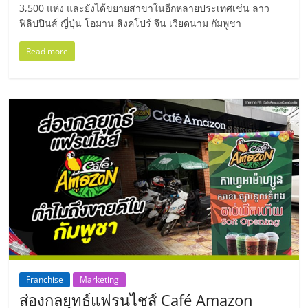
3,500 แห่ง และยังได้ขยายสาขาในอีกหลายประเทศเช่น ลาว
ศูนย์
ฟิลิปปินส์ ญี่ปุ่น โอมาน สิงคโปร์ จีน เวียดนาม กัมพูชา
รวม
Read more
แฟ
รน
ไชส์
พร้อม
ทำเล
สำหรับ
Franchise
Marketing
ส่องกลยุทธ์แฟรนไชส์ Café Amazon