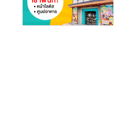
รน
ไชส์"