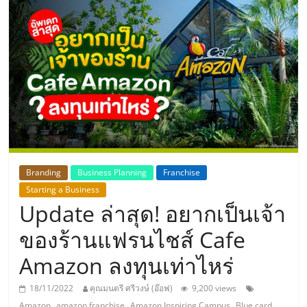
แห่ง
ประเทศไทย,
ThaiSMEsCenter,
รวม
ธุรกิจ
Branding
Business Planning
Franchise
Starting a Business
เอ
Update ล่าสุด! อยากเป็นเจ้า
ส
ของร้านแฟรนไชส์ Cafe
Amazon ลงทุนเท่าไหร่
เอ็
18/11/2022
คุณมนตรี ศรีวงษ์ (อ๊อฟ)
9,200 views
,
,
,
,
Amazon
amazon franchise
Amazon Inspiring Campus
Blue card