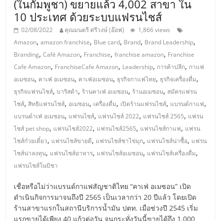
แฟ
(ในกัมพูชา) ขยายแล้ว 4,002 สาขา ใน
10 ประเทศ ด้วยระบบแฟรนไชส์
รน
02/08/2022
คุณมนตรี ศรีวงษ์ (อ๊อฟ)
1,866 views
,
,
,
,
,
Amazon
amazon franchise
Blue card
Brand
Brand Leadership
ไชส์
,
,
,
,
Branding
Café Amazon
Franchise
franchise amazon
Franchise
,
,
,
,
Cafe Amazon
FranchiseCafe Amazon
Leadership
การค้าปลีก
กาแฟ
แฟ
,
,
,
,
,
อเมซอน
คาเฟ่ อเมซอน
คาเฟ่อเมซอน
ธุรกิจกาแฟไทย
ธุรกิจเครื่องดื่ม
,
,
,
,
ธุรกิจแฟรนไชส์
บาริสต้า
ร้านคาเฟ่ อเมซอน
ร้านอเมซอน
สมัครแฟรน
รน
,
,
,
,
,
,
ไชส์
สิทธิแฟรนไชส์
อเมซอน
เครื่องดื่ม
เปิดร้านแฟรนไชส์
แบรนด์กาแฟ
,
,
,
,
แบรนด์าเฟ่ อเมซอน
แฟรนไชส์
แฟรนไชส์ 2022
แฟรนไชส์ 2565
แฟรน
ไชส์
,
,
,
,
ไชส์ pet shop
แฟรนไชส์2022
แฟรนไชส์2565
แฟรนไชส์กาแฟ
แฟรน
,
,
,
,
ไชส์ก๋วยเตี๋ยว
แฟรนไชส์ขายดี
แฟรนไชส์ชาไข่มุก
แฟรนไชส์น่าซื้อ
แฟรน
,
,
,
,
ขาย
ไชส์น่าลงทุน
แฟรนไชส์อาหาร
แฟรนไชส์อเมซอน
แฟรนไชส์เครื่องดื่ม
แฟรนไชส์โนบิชา
หน้า
เชื่อหรือไม่ว่าแบรนด์กาแฟสัญชาติไทย “คาเฟ่ อเมซอน” เปิด
ดำเนินกิจการมาจนถึงปี 2565 เป็นเวลากว่า 20 ปีแล้ว โดยเปิด
บ้าน
ร้านสาขาแรกในสถานีบริการน้ำมัน ปตท. เมื่อช่วงปี 2545 เริ่ม
แรกขายได้เพียง 40 แก้วต่อวัน จนกระทั่งวันนี้ขายได้ถึง 1,000