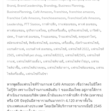
มอี
,
,
,
,
Brand
Brand Leadership
Branding
Business Planning
,
,
,
,
BusinessPlanning
Café Amazon
Franchise
franchise amazon
ไทย,
,
,
,
Franchise Cafe Amazon
franchiseamazon
FranchiseCafe Amazon
,
,
,
,
,
Leadership
PTT Station
การค้าปลีก
กาแฟอเมซอน
คาเฟ่ อเมซอน
SMEs,
,
,
,
,
,
คาเฟ่อเมซอน
ธุรกิจกาแฟไทย
ธุรกิจเครื่องดื่ม
ธุรกิจแฟรนไชส์
บาริสต้า
,
,
,
,
,
ปตท.
ร้านคาเฟ่ อเมซอน
ร้านอเมซอน
ร้านแฟรนไชส์
ลงทุนเท่าไหร่
แฟ
,
,
,
,
,
สมัครแฟรนไชส์
สิทธิแฟรนไชส์
อเมซอน
เครื่องดื่ม
เปิดร้านแฟรนไชส์
,
,
,
,
แบรนด์กาแฟ
แบรนด์าเฟ่ อเมซอน
แฟรนไชส์
แฟรนไชส์ 2022
แฟรนไชส์
รน
,
,
,
,
2565
แฟรนไชส์ pet shop
แฟรนไชส์2022
แฟรนไชส์2565
แฟรนไชส์
,
,
,
,
กาแฟ
แฟรนไชส์ก๋วยเตี๋ยว
แฟรนไชส์ขายดี
แฟรนไชส์ชาไข่มุก
แฟรน
,
,
,
,
ไชส์,
ไชส์น่าซื้อ
แฟรนไชส์น่าลงทุน
แฟรนไชส์อาหาร
แฟรนไชส์อเมซอน
แฟรน
,
ไชส์เครื่องดื่ม
แฟรนไชส์โนบิชา
ที่
หากพูดถึงแฟรนไชส์ร้านกาแฟ Café Amazon เชื่อว่าคงไม่มีใคร
ไม่รู้จัก เพราะเป็นร้านกาแฟอันดับ 1 ของเมืองไทย อยู่ภายใต้การ
ปรึกษา
ดำเนินงานของบริษัท ปตท.น้ำมันและการค้าปลีก จำกัด (มหาชน)
หรือ OR ปัจจุบันมีสาขารวมกันมากกว่า 4,120 สาขาทั้งใน
ประเทศและต่างประเทศ โดยเปิดให้บริการสาขาแรกเมื่อปี 2545