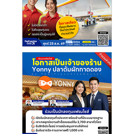
ไทย,
SMEs,
แฟ
รน
ไชส์,
ที่
ปรึกษา
แฟ
รน
ไชส์,
รวม
แฟ
รน
ไชส์
ขาย
แฟ
รน
ไชส์
แฟ