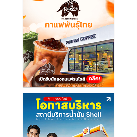
รน
ไชส์"
"ศูนย์
รวม
ข้อมูล
ธุรกิจ
SME
แห่ง
ประเทศไทย,
ThaiSMEsCenter,
รวม
ธุรกิจ
เอ
ส
เอ็
มอี