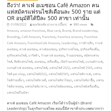
ถึงว่า! คาเฟ่ อเมซอน Café Amazon คน
ลงทุน
แห่สมัครแฟรนไชส์เดือนละ 500 ราย แต่
OR อนุมัติได้ปีละ 500 สาขา เท่านั้น
และ
01/08/2022
คุณรัตนชัย ม่วงงาม (เปี๊ยก)
880 views
,
,
,
,
,
Amazon
amazon franchise
Blue card
Brand
Brand Leadership
ขยาย
,
,
,
,
Branding
Café Amazon
Franchise
franchise amazon
Franchise
,
,
,
,
Cafe Amazon
FranchiseCafe Amazon
Leadership
การค้าปลีก
กาแฟ
สา
,
,
,
,
,
อเมซอน
คาเฟ่ อเมซอน
คาเฟ่อเมซอน
ธุรกิจกาแฟไทย
ธุรกิจเครื่องดื่ม
,
,
,
,
ธุรกิจแฟรนไชส์
บาริสต้า
ร้านคาเฟ่ อเมซอน
ร้านอเมซอน
สมัครแฟรน
ขา
,
,
,
,
,
,
ไชส์
สิทธิแฟรนไชส์
อเมซอน
เครื่องดื่ม
เปิดร้านแฟรนไชส์
แบรนด์กาแฟ
,
,
,
,
แบรนด์าเฟ่ อเมซอน
แฟรนไชส์
แฟรนไชส์ 2022
แฟรนไชส์ 2565
แฟรน
,
,
,
,
แฟ
ไชส์ pet shop
แฟรนไชส์2022
แฟรนไชส์2565
แฟรนไชส์กาแฟ
แฟรน
,
,
,
,
ไชส์ก๋วยเตี๋ยว
แฟรนไชส์ขายดี
แฟรนไชส์ชาไข่มุก
แฟรนไชส์น่าซื้อ
แฟรน
,
,
,
,
ไชส์น่าลงทุน
แฟรนไชส์อาหาร
แฟรนไชส์อเมซอน
แฟรนไชส์เครื่องดื่ม
รน
แฟรนไชส์โนบิชา
ไชส์,
คาเฟ่ อเมซอน Café Amazon เรียกได้ว่าเป็นผู้นำ (Brand
Leadership) ในธุรกิจกาแฟไทย ตอนนี้มีสาขาทั่วประเทศมากกว่า