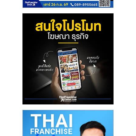
รน
ไชส์
ขาย
หน้า
บ้าน
ลงทุน
น้อย
คืน
ทุน
ไว,
ที่
ปรึกษา
การ
ลงทุน
และ
ขยาย
สา
ขา
แฟ