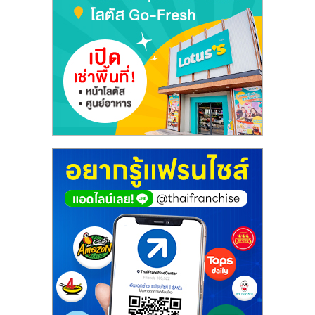
เปิด
ร้าน
ปรึกษา
ฟรี,
บริการ
พัฒนา
ระบบ
แฟ