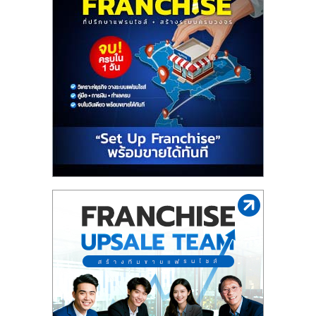
ไทย,
SMEs,
แฟ
รน
ไชส์,
ที่
ปรึกษา
แฟ
รน
ไชส์,
รวม
แฟ
รน
ไชส์
ขาย
แฟ
รน
ไชส์
แฟ