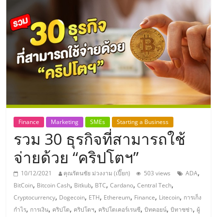
แห่ง
ประเทศไทย,
ThaiSMEsCenter,
รวม
ธุรกิจ
Finance
Marketing
SMEs
Starting a Business
รวม 30 ธุรกิจที่สามารถใช้
เอ
จ่ายด้วย “คริปโตฯ”
ส
,
10/12/2021
คุณรัตนชัย ม่วงงาม (เปี๊ยก)
503 views
ADA
,
,
,
,
,
,
BitCoin
Bitcoin Cash
Bitkub
BTC
Cardano
Central Tech
เอ็
,
,
,
,
,
,
Cryptocurrency
Dogecoin
ETH
Ethereum
Finance
Litecoin
การเก็ง
,
,
,
,
,
,
,
กำไร
การเงิน
คริปโต
คริปโตฯ
คริปโตเคอร์เรนซี
บิทคอยน์
บิทาซซ่า
ผู้