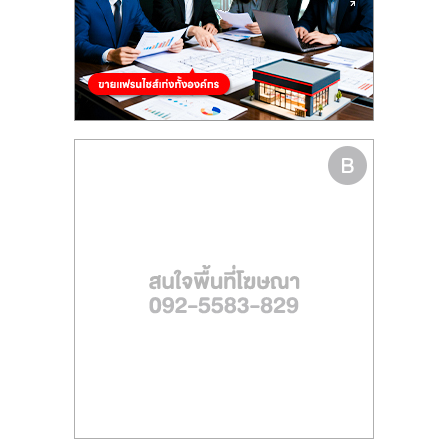
รน
ไชส์
ขาย
หน้า
บ้าน
ลงทุน
น้อย
คืน
ทุน
ไว,
ที่
ปรึกษา
การ
ลงทุน
และ
ขยาย
สา
ขา
แฟ