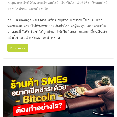
มอี
,
,
,
,
,
,
ลงทุน
สกุลเงินดิจิทัล
สกุลเงินออนไลน์
เงินคริปโต
เงินดิจิทัล
เงินออนไลน์
,
แฟรนไชส์ชิบะ
แฟรนไชส์บีโค้
ไทย,
กระแสของสกุลเงินดิจิทัล หรือ Cryptocurrency ในระยะแรก
หลายคนมองว่าไม่ต่างจากการเก็งกำไรของผู้ลงทุน แต่กลายเป็น
SMEs,
ว่าตอนนี้ “คริปโตฯ” ได้ถูกนำมาใช้เป็นสื่อกลางแลกเปลี่ยนสินค้า
หรือใช้แทนเงินสดอย่างแพร่หลาย
แฟ
Read more
รน
ไชส์,
ที่
ปรึกษา