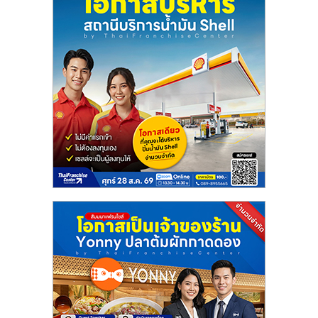
ลงทุน
น้อย
คืน
ทุน
ไว,
ที่
ปรึกษา
การ