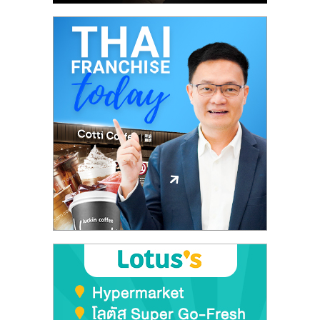
ศูนย์
รวม
แฟ
รน
ไชส์
พร้อม
ทำเล
สำหรับ