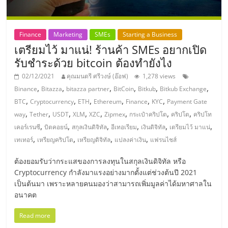
แฟ
รน
Finance
Marketing
SMEs
Starting a Business
เตรียมไว้ มาแน่! ร้านค้า SMEs อยากเปิด
ไชส์,
รับชําระด้วย bitcoin ต้องทำยังไง
02/12/2021
คุณมนตรี ศรีวงษ์ (อ๊อฟ)
1,278 views
รวม
,
,
,
,
,
,
Binance
Bitazza
bitazza partner
BitCoin
Bitkub
Bitkub Exchange
,
,
,
,
,
,
BTC
Cryptocurrency
ETH
Ethereum
Finance
KYC
Payment Gate
แฟ
,
,
,
,
,
,
,
,
way
Tether
USDT
XLM
XZC
Zipmex
กระเป๋าคริปโต
คริปโต
คริปโท
,
,
,
,
,
,
เคอร์เรนซี
บิตคอยน์
สกุลเงินดิจิทัล
อีเทอเรียม
เงินดิจิทัล
เตรียมไว้ มาแน่
รน
,
,
,
,
เทเทอร์
เหรียญคริปโต
เหรียญดิจิทัล
แปลงค่าเงิน
แฟรนไชส์
ต้องยอมรับว่ากระแสของการลงทุนในสกุลเงินดิจิทัล หรือ
ไชส์
Cryptocurrency กำลังมาแรงอย่างมากตั้งแต่ช่วงต้นปี 2021
เป็นต้นมา เพราะหลายคนมองว่าสามารถเพิ่มมูลค่าได้มหาศาลใน
ขาย
อนาคต
Read more