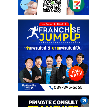
รน
ไชส์"
"ศูนย์
รวม
ข้อมูล
ธุรกิจ
SME
แห่ง
ประเทศไทย,
ThaiSMEsCenter,
รวม
ธุรกิจ
เอ
ส
เอ็
มอี