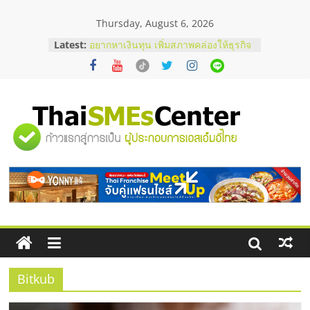
Skip
Thursday, August 6, 2026
to
content
Latest:
อยากหาเงินทุน เพิ่มสภาพคล่องให้ธุรกิจ
เริ่มยังไงให้ผ่านฉลุย
สัมมนาออนไลน์ โอกาสบริหารสถานี
บริการน้ำมัน Shell
สัมมนาลงทุน แฟรนไชส์ยอนนี่
ThaiFranchise Meet Up จับคู่แฟรน
"ศูนย์
ไชส์ ครั้งที่ 8
ร้านเครื่องเสียงคุณภาพสูง พร้อม
โซลูชันระบบภาพและเสียง
รวม
บริษัท Cybersecurity ในไทยที่ไหนดี?
วิธีเลือกผู้ให้บริการให้คุ้มค่าและตอบ
โจทย์ธุรกิจ
ข้อมูล
ธุรกิจ
SME
Bitkub