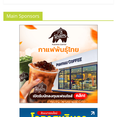
แฟ
รน
Main Sponsors
ไชส์
แฟ
รน
ไชส์
ขาย
หน้า
บ้าน