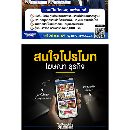
ลงทุน
และ
ขยาย
สา
ขา
แฟ
รน
ไชส์,