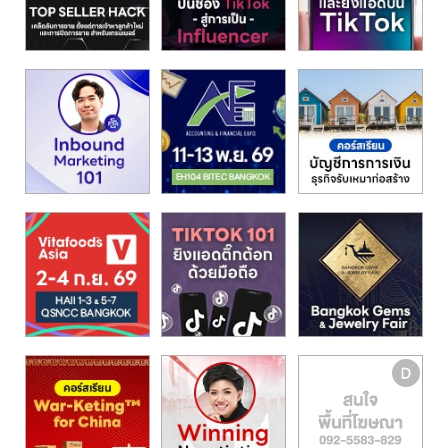
รน
ไชส์"