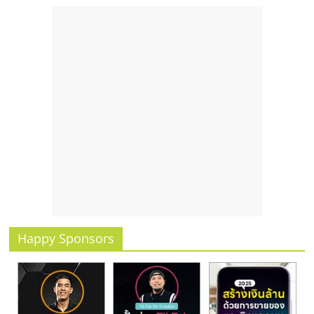
รน
ไชส์,
ศูนย์
รวม
แฟ
รน
ไชส์
พร้อม
ทำเล
สำหรับ
เปิด
ร้าน
ปรึกษา
ฟรี,
Happy Sponsors
บริการ
พัฒนา
ระบบ
แฟ