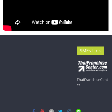
SMEs Link
ThaiFranchiseCent
er