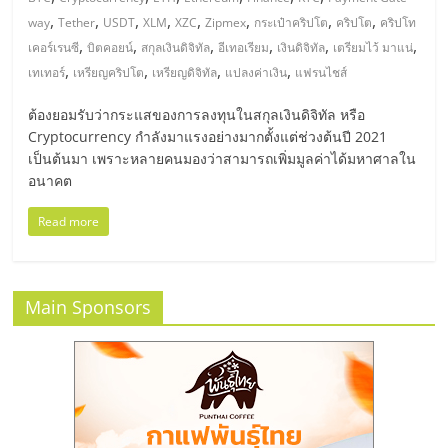
มอี
,
,
,
,
,
,
,
,
way
Tether
USDT
XLM
XZC
Zipmex
กระเป๋าคริปโต
คริปโต
คริปโท
,
,
,
,
,
,
เคอร์เรนซี
บิตคอยน์
สกุลเงินดิจิทัล
อีเทอเรียม
เงินดิจิทัล
เตรียมไว้ มาแน่
ไทย,
,
,
,
,
เทเทอร์
เหรียญคริปโต
เหรียญดิจิทัล
แปลงค่าเงิน
แฟรนไชส์
SMEs,
ต้องยอมรับว่ากระแสของการลงทุนในสกุลเงินดิจิทัล หรือ
Cryptocurrency กำลังมาแรงอย่างมากตั้งแต่ช่วงต้นปี 2021
เป็นต้นมา เพราะหลายคนมองว่าสามารถเพิ่มมูลค่าได้มหาศาลใน
แฟ
อนาคต
รน
Read more
ไชส์,
Main Sponsors
ที่
ปรึกษา