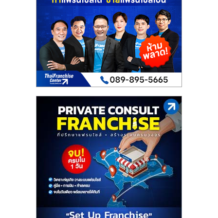
เปิด
ร้าน
ปรึกษา
ฟรี,
บริการ
พัฒนา
ระบบ
แฟ