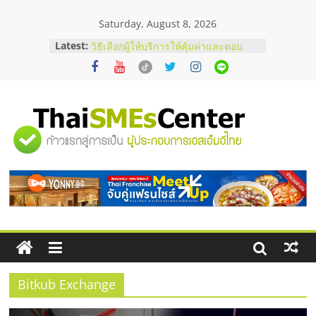
Skip
Saturday, August 8, 2026
to
content
Latest:
บริษัท Cybersecurity ในไทยที่ไหนดี?
วิธีเลือกผู้ให้บริการให้คุ้มค่าและตอบ
โจทย์ธุรกิจ
อยากหาเงินทุน เพิ่มสภาพคล่องให้ธุรกิจ
เริ่มยังไงให้ผ่านฉลุย
สัมมนาออนไลน์ โอกาสบริหารสถานี
"ศูนย์
บริการน้ำมัน Shell
สัมมนาลงทุน แฟรนไชส์ยอนนี่
ThaiFranchise Meet Up จับคู่แฟรน
รวม
ไชส์ ครั้งที่ 8
ร้านเครื่องเสียงคุณภาพสูง พร้อม
โซลูชันระบบภาพและเสียง
ข้อมูล
ธุรกิจ
SME
Bitkub Exchange