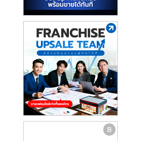
รน
ไชส์"
"ศูนย์
รวม
ข้อมูล
ธุรกิจ
SME
แห่ง
ประเทศไทย,
ThaiSMEsCenter,
รวม
ธุรกิจ
เอ
ส
เอ็
มอี