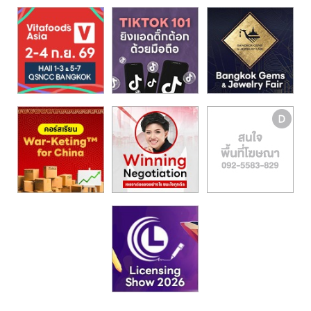
รน
ไชส์,
ศูนย์
รวม
แฟ
รน
ไชส์
พร้อม
ทำเล
สำหรับ
เปิด
ร้าน
ปรึกษา
ฟรี,
บริการ
พัฒนา
ระบบ
แฟ