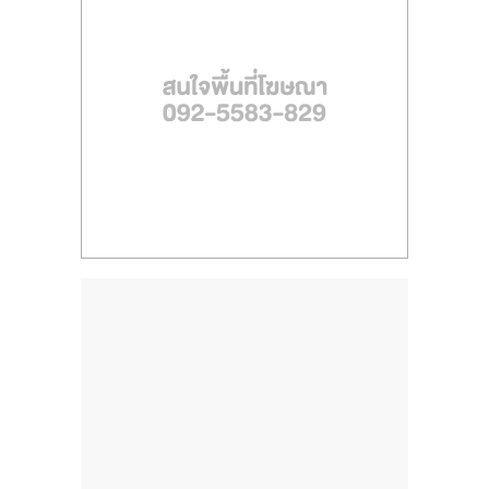
ไทย,
SMEs,
แฟ
รน
ไชส์,
ที่
ปรึกษา
แฟ
รน
ไชส์,
รวม
แฟ
รน
ไชส์
ขาย
แฟ
รน
ไชส์
แฟ