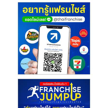
ศูนย์
รวม
แฟ
รน
ไชส์
พร้อม
ทำเล
สำหรับ