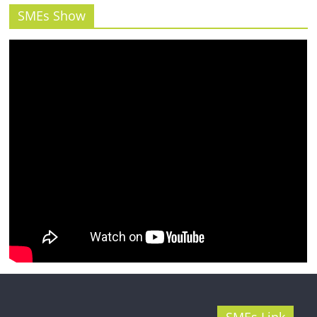
รน
SMEs Show
ไชส์"