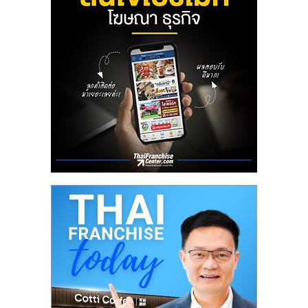
ลงทุน
น้อย
คืน
ทุน
ไว,
ที่
ปรึกษา
การ