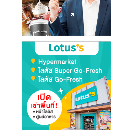
ลงทุน
และ
ขยาย
สา
ขา
แฟ
รน
ไชส์,