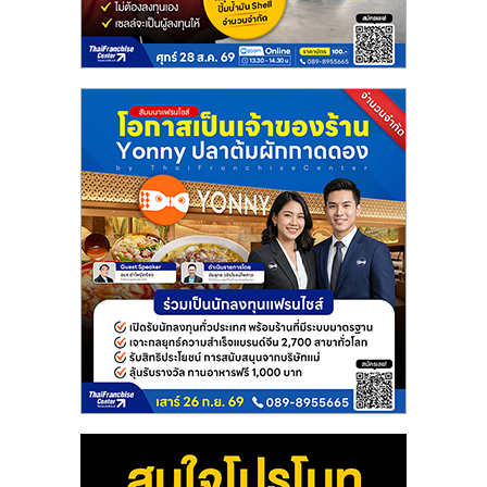
แฟ
รน
ไชส์
แฟ
รน
ไชส์
ขาย
หน้า
บ้าน