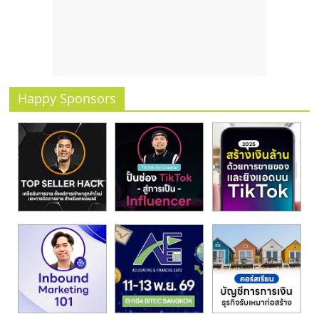
รน
ไชส์
ขาย
หน้า
บ้าน
ลงทุน
Happy Sponsors
น้อย
คืน
ทุน
ไว,
ที่
ปรึกษา
การ
ลงทุน
และ
ขยาย
สา
ขา
แฟ