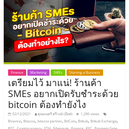
แห่ง
ประเทศไทย,
ThaiSMEsCenter,
รวม
ธุรกิจ
Finance
Marketing
SMEs
Starting a Business
เตรียมไว้ มาแน่! ร้านค้า
เอ
SMEs อยากเปิดรับชําระด้วย
ส
bitcoin ต้องทำยังไง
เอ็
02/12/2021
คุณมนตรี ศรีวงษ์ (อ๊อฟ)
1,280 views
,
,
,
,
,
,
Binance
Bitazza
bitazza partner
BitCoin
Bitkub
Bitkub Exchange
,
,
,
,
,
,
BTC
Cryptocurrency
ETH
Ethereum
Finance
KYC
Payment Gate