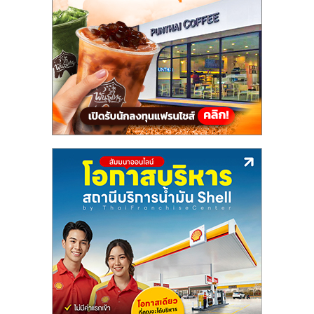
แฟ
รน
ไชส์,
รวม
แฟ
รน
ไชส์
ขาย