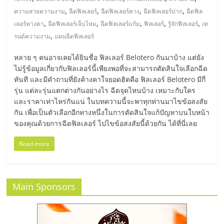
มอี
,
,
,
,
ความสวยความงาม
ฉีดฟิลเลอร์
ฉีดฟิลเลอร์คาง
ฉีดฟิลเลอร์ปาก
ฉีดฟิล
,
,
,
,
,
เลอร์หางตา
ฉีดฟิลเลอร์เจ็บไหม
ฉีดฟิลเลอร์แก้ม
ฟิลเลอร์
รู้จักฟิลเลอร์
เท
ไทย,
,
รนด์ความงาม
แผนฉีดฟิลเลอร์
SMEs,
หลาย ๆ คนอาจเคยได้ยินชื่อ ฟิลเลอร์ Belotero กันมาบ้าง แต่ยัง
ไม่รู้ข้อมูลเกี่ยวกับฟิลเลอร์นี้เพียงพอที่จะสามารถตัดสินใจเลือกฉีด
ทันที และมีคำถามที่ยังค้างคาใจยอดฮิตคือ ฟิลเลอร์ Belotero มีกี่
แฟ
รุ่น แต่ละรุ่นแตกต่างกันอย่างไร ฉีดจุดไหนบ้าง เหมาะกับใคร
และราคาเท่าไหร่กันแน่ ในบทความนี้จะพาทุกท่านมาไขข้อสงสัย
รน
กัน เพื่อเป็นตัวเลือกอีกทางหนึ่งในการตัดสินใจแก้ปัญหาบนใบหน้า
ของคุณด้วยการฉีดฟิลเลอร์ ไปไขข้อสงสัยนี้ด้วยกัน ได้ที่นี่เลย
ไชส์,
Read more
ที่
Main Sponsors
ปรึกษา