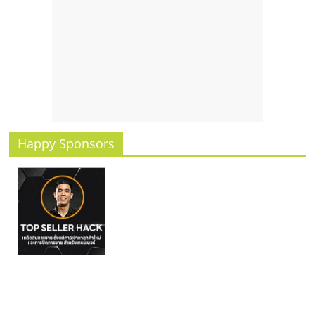
รน
ไชส์
ขาย
หน้า
บ้าน
ลงทุน
น้อย
คืน
ทุน
Happy Sponsors
ไว,
ที่
ปรึกษา
การ
ลงทุน
และ
ขยาย
สา
ขา
แฟ