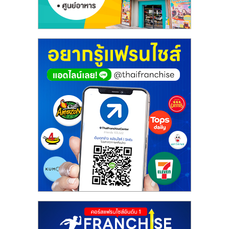
ศูนย์
รวม
แฟ
รน
ไชส์
พร้อม
ทำเล
สำหรับ