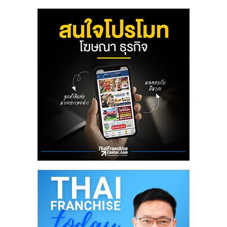
ลงทุน
น้อย
คืน
ทุน
ไว,
ที่
ปรึกษา
การ