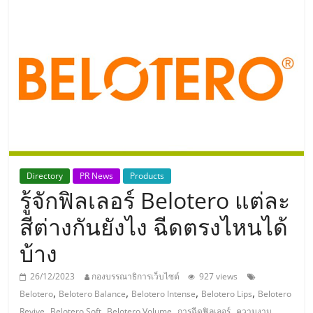
แห่ง
ประเทศไทย,
ThaiSMEsCenter,
รวม
ธุรกิจ
Directory
PR News
Products
รู้จักฟิลเลอร์ Belotero แต่ละ
เอ
สีต่างกันยังไง ฉีดตรงไหนได้
ส
บ้าง
เอ็
26/12/2023
กองบรรณาธิการเว็บไซต์
927 views
,
,
,
,
Belotero
Belotero Balance
Belotero Intense
Belotero Lips
Belotero
,
,
,
,
,
Revive
Belotero Soft
Belotero Volume
การฉีดฟิลเลอร์
ความงาม