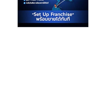
รน
ไชส์"
"ศูนย์
รวม
ข้อมูล
ธุรกิจ
SME
แห่ง
ประเทศไทย,
ThaiSMEsCenter,
รวม
ธุรกิจ
เอ
ส
เอ็
มอี