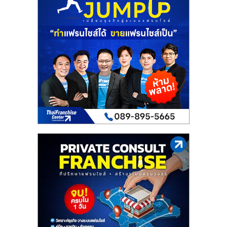
เปิด
ร้าน
ปรึกษา
ฟรี,
บริการ
พัฒนา
ระบบ
แฟ