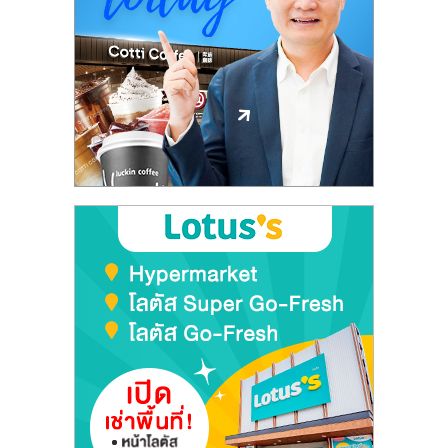
ลงทุน
และ
ขยาย
สา
ขา
แฟ
รน
ไชส์,