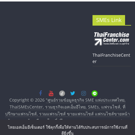
SMEs Link
ThaiFranchiseCent
er
Copyright © 2026
"ศูนย์รวมข้อมูลธุรกิจ SME แห่งประเทศไทย,
ThaiSMEsCenter, รวมธุรกิจเอสเอ็มอีไทย, SMEs, แฟรนไชส์, ที่
ปรึกษาแฟรนไชส์, รวมแฟรนไชส์ ขายแฟรนไชส์ แฟรนไชส์ขายหน้า
บ้าน ลงทุนน้อย คืนทุนไว, ที่ปรึกษาการลงทุนและขยายสาขาแฟรน
ไทยเอสเอ็มอีเซ็นเตอร์ ใช้คุกกี้เพื่อให้ท่านได้รับประสบการณ์การใช้งานที่
ไชส์, ศูนย์รวมแฟรนไชส์ พร้อมทำเลสำหรับเปิดร้าน ปรึกษาฟรี,
ดียิ่งขึ้น
บริการพัฒนาระบบแฟรนไชส์"
. All rights reserved.