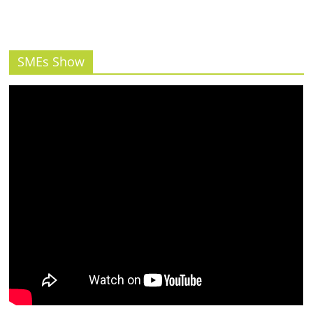
รน
ไชส์"
SMEs Show