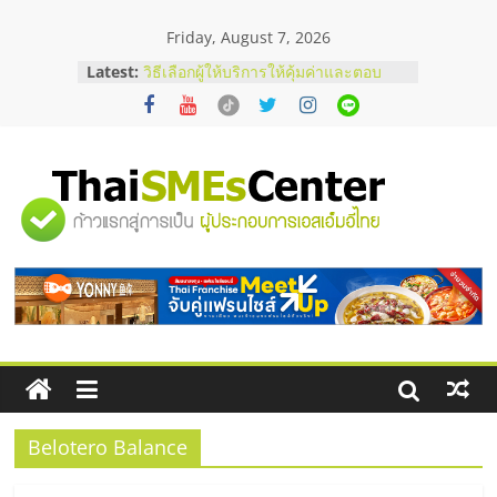
Skip
Friday, August 7, 2026
to
content
บริษัท Cybersecurity ในไทยที่ไหนดี?
Latest:
วิธีเลือกผู้ให้บริการให้คุ้มค่าและตอบ
โจทย์ธุรกิจ
อยากหาเงินทุน เพิ่มสภาพคล่องให้ธุรกิจ
เริ่มยังไงให้ผ่านฉลุย
สัมมนาออนไลน์ โอกาสบริหารสถานี
"ศูนย์
บริการน้ำมัน Shell
สัมมนาลงทุน แฟรนไชส์ยอนนี่
ThaiFranchise Meet Up จับคู่แฟรน
รวม
ไชส์ ครั้งที่ 8
ร้านเครื่องเสียงคุณภาพสูง พร้อม
โซลูชันระบบภาพและเสียง
ข้อมูล
ธุรกิจ
SME
Belotero Balance