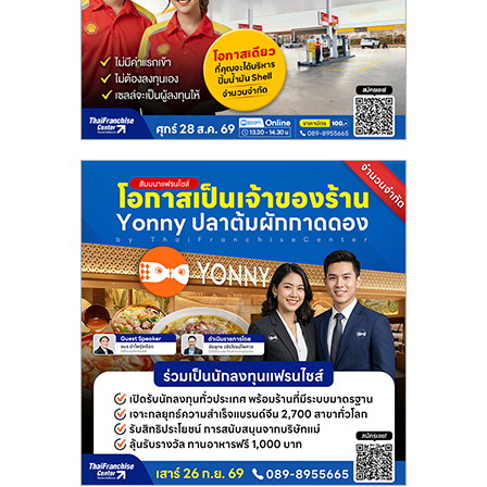
แฟ
รน
ไชส์
แฟ
รน
ไชส์
ขาย
หน้า
บ้าน