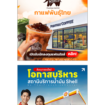
แฟ
รน
ไชส์,
รวม
แฟ
รน
ไชส์
ขาย