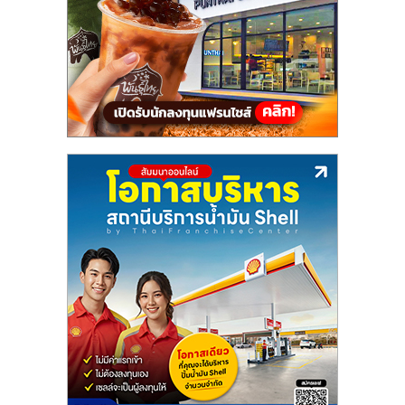
แฟ
รน
ไชส์,
รวม
แฟ
รน
ไชส์
ขาย