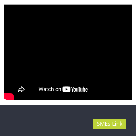
รน
ไชส์"
SMEs Link