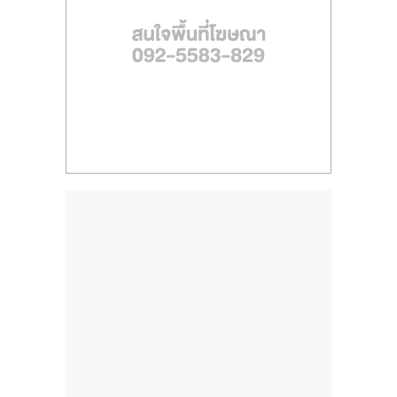
ไทย,
SMEs,
แฟ
รน
ไชส์,
ที่
ปรึกษา
แฟ
รน
ไชส์,
รวม
แฟ
รน
ไชส์
ขาย
แฟ
รน
ไชส์
แฟ