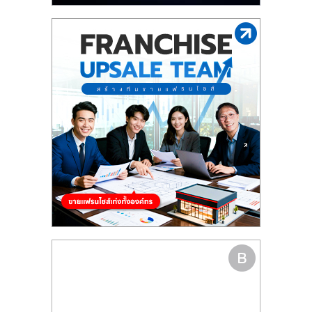
รน
ไชส์"
"ศูนย์
รวม
ข้อมูล
ธุรกิจ
SME
แห่ง
ประเทศไทย,
ThaiSMEsCenter,
รวม
ธุรกิจ
เอ
ส
เอ็
มอี