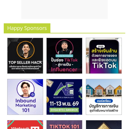
รน
ไชส์
ขาย
หน้า
Happy Sponsors
บ้าน
ลงทุน
น้อย
คืน
ทุน
ไว,
ที่
ปรึกษา
การ
ลงทุน
และ
ขยาย
สา
ขา
แฟ