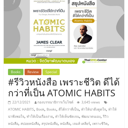
แห่ง
ประเทศไทย,
ThaiSMEsCenter,
รวม
ธุรกิจ
Books
Review
Special
#รีวิวหนังสือ เพราะชีวิต ดีได้
เอ
กว่าที่เป็น ATOMIC HABITS
ส
22/12/2021
กองบรรณาธิการเว็บไซต์
3,645 views
,
,
,
,
,
ATOMIC HABITS
Book
Books
ดีได้กว่าที่เป็น
ทำให้น่าดึงดูดใจ
ทำให้
เอ็
,
,
,
,
น่าพึงพอใจ
ทำให้เป็นเรื่องง่าย
ทำให้เห็นชัดเจน
พัฒนาตนเอง
รีวิว
,
,
,
,
,
,
หนังสือ
สปอยหนังสือ
สรุปหนังสือ
หนังสือ
เจมส์ เคลียร์
เพราะชีวิต