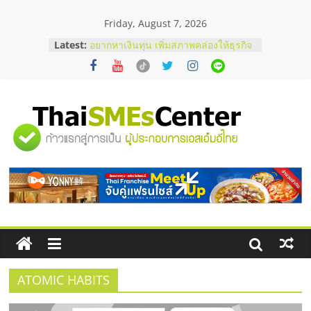
Skip
Friday, August 7, 2026
to
content
Latest:
อยากหาเงินทุน เพิ่มสภาพคล่องให้ธุรกิจ
เริ่มยังไงให้ผ่านฉลุย
สัมมนาออนไลน์ โอกาสบริหารสถานี
บริการน้ำมัน Shell
สัมมนาลงทุน แฟรนไชส์ยอนนี่
ThaiFranchise Meet Up จับคู่แฟรน
"ศูนย์
ไชส์ ครั้งที่ 8
ร้านเครื่องเสียงคุณภาพสูง พร้อม
โซลูชันระบบภาพและเสียง
รวม
บริษัท Cybersecurity ในไทยที่ไหนดี?
วิธีเลือกผู้ให้บริการให้คุ้มค่าและตอบ
โจทย์ธุรกิจ
ข้อมูล
ธุรกิจ
SME
ATOMIC HABITS