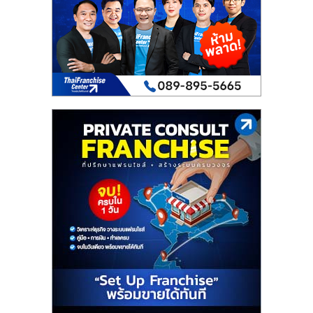
เปิด
ร้าน
ปรึกษา
ฟรี,
บริการ
พัฒนา
ระบบ
แฟ