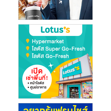
ลงทุน
และ
ขยาย
สา
ขา
แฟ
รน
ไชส์,