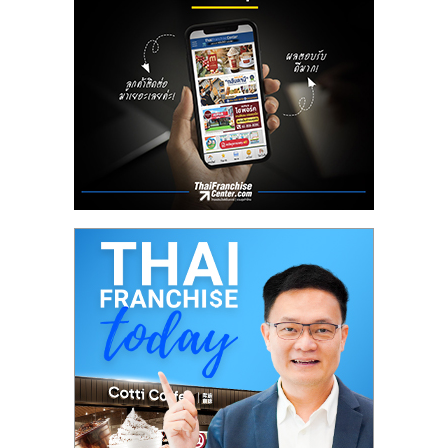
ลงทุน
น้อย
คืน
ทุน
ไว,
ที่
ปรึกษา
การ