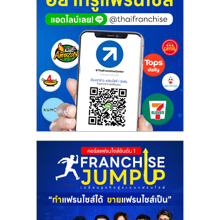
ศูนย์
รวม
แฟ
รน
ไชส์
พร้อม
ทำเล
สำหรับ