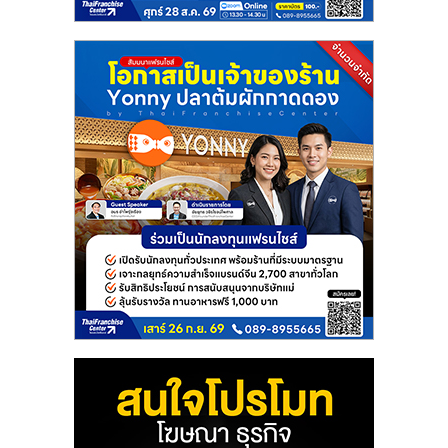
แฟ
รน
ไชส์
แฟ
รน
ไชส์
ขาย
หน้า
บ้าน