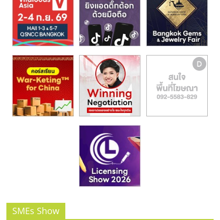
รน
ไชส์,
ศูนย์
รวม
แฟ
รน
ไชส์
พร้อม
ทำเล
สำหรับ
เปิด
ร้าน
ปรึกษา
ฟรี,
บริการ
พัฒนา
ระบบ
แฟ
SMEs Show