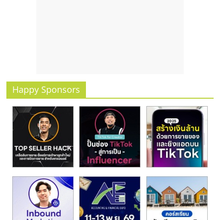
รน
ไชส์
ขาย
หน้า
บ้าน
ลงทุน
น้อย
คืน
Happy Sponsors
ทุน
ไว,
ที่
ปรึกษา
การ
ลงทุน
และ
ขยาย
สา
ขา
แฟ