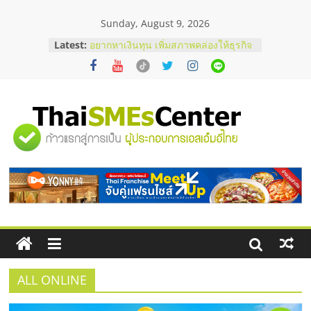
Skip
Sunday, August 9, 2026
to
บริษัท Cybersecurity ในไทยที่ไหนดี?
content
Latest:
วิธีเลือกผู้ให้บริการให้คุ้มค่าและตอบ
โจทย์ธุรกิจ
อยากหาเงินทุน เพิ่มสภาพคล่องให้ธุรกิจ
เริ่มยังไงให้ผ่านฉลุย
สัมมนาออนไลน์ โอกาสบริหารสถานี
บริการน้ำมัน Shell
"ศูนย์
สัมมนาลงทุน แฟรนไชส์ยอนนี่
ThaiFranchise Meet Up จับคู่แฟรน
ไชส์ ครั้งที่ 8
รวม
ร้านเครื่องเสียงคุณภาพสูง พร้อม
โซลูชันระบบภาพและเสียง
ข้อมูล
ธุรกิจ
SME
ALL ONLINE