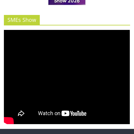
รน
ไชส์"
SMEs Show