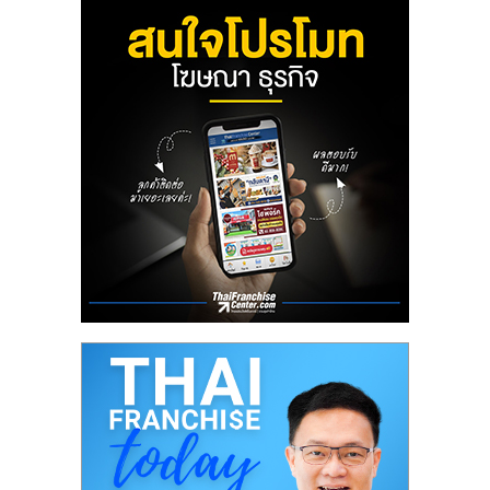
ลงทุน
น้อย
คืน
ทุน
ไว,
ที่
ปรึกษา
การ