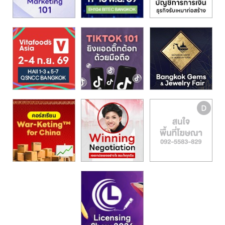
รน
ไชส์,
ศูนย์
รวม
แฟ
รน
ไชส์
พร้อม
ทำเล
สำหรับ
เปิด
ร้าน
ปรึกษา
ฟรี,
บริการ
พัฒนา
ระบบ
แฟ