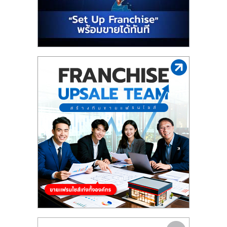
รน
ไชส์"
"ศูนย์
รวม
ข้อมูล
ธุรกิจ
SME
แห่ง
ประเทศไทย,
ThaiSMEsCenter,
รวม
ธุรกิจ
เอ
ส
เอ็
มอี