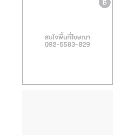
ไทย,
SMEs,
แฟ
รน
ไชส์,
ที่
ปรึกษา
แฟ
รน
ไชส์,
รวม
แฟ
รน
ไชส์
ขาย
แฟ
รน
ไชส์
แฟ