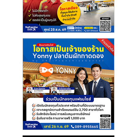
แฟ
รน
ไชส์
แฟ
รน
ไชส์
ขาย
หน้า
บ้าน