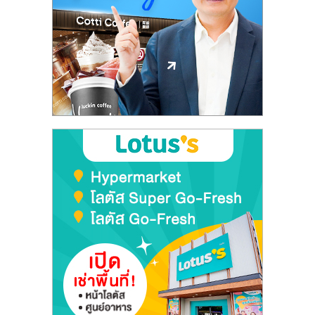
ลงทุน
และ
ขยาย
สา
ขา
แฟ
รน
ไชส์,