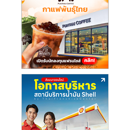
แฟ
รน
ไชส์,
รวม
แฟ
รน
ไชส์
ขาย