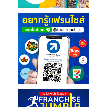
ศูนย์
รวม
แฟ
รน
ไชส์
พร้อม
ทำเล
สำหรับ