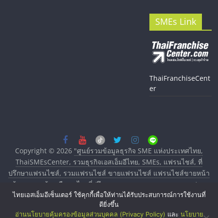
SMEs Link
ThaiFranchiseCent
er
Copyright © 2026
"ศูนย์รวมข้อมูลธุรกิจ SME แห่งประเทศไทย,
ThaiSMEsCenter, รวมธุรกิจเอสเอ็มอีไทย, SMEs, แฟรนไชส์, ที่
ปรึกษาแฟรนไชส์, รวมแฟรนไชส์ ขายแฟรนไชส์ แฟรนไชส์ขายหน้า
บ้าน ลงทุนน้อย คืนทุนไว, ที่ปรึกษาการลงทุนและขยายสาขาแฟรน
ไทยเอสเอ็มอีเซ็นเตอร์ ใช้คุกกี้เพื่อให้ท่านได้รับประสบการณ์การใช้งานที่
ไชส์, ศูนย์รวมแฟรนไชส์ พร้อมทำเลสำหรับเปิดร้าน ปรึกษาฟรี,
ดียิ่งขึ้น
บริการพัฒนาระบบแฟรนไชส์"
. All rights reserved.
อ่านนโยบายคุ้มครองข้อมูลส่วนบุคคล (Privacy Policy)
และ
นโยบาย