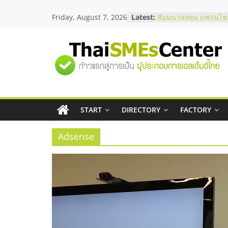
Skip
Friday, August 7, 2026
Latest:
สัมมนาออนไลน์ โอกาส
to
บริการน้ำมัน Shell
content
สัมมนาลงทุน แฟรนไชส
ThaiFranchise Meet U
"ศูนย์
ไชส์ ครั้งที่ 8
ร้านเครื่องเสียงคุณภาพ
โซลูชันระบบภาพและเ
รวม
บริษัท Cybersecurity 
วิธีเลือกผู้ให้บริการให
โจทย์ธุรกิจ
START
DIRECTORY
FACTORY
ข้อมูล
อยากหาเงินทุน เพิ่มสภ
เริ่มยังไงให้ผ่านฉลุย
Adsense
ธุรกิจ
SME
แห่ง