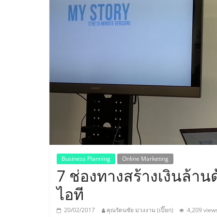
ประเทศไทย,
ThaiSMEsCenter
รวม
ธุรกิจ
เอ
ส
เอ็
Business Planning
Online Marketing
7 ช่องทางสร้างเงินล้าน
มอี
ไอที
20/02/2017
คุณรัตนชัย ม่วงงาม (เปี๊ยก)
4,209 view