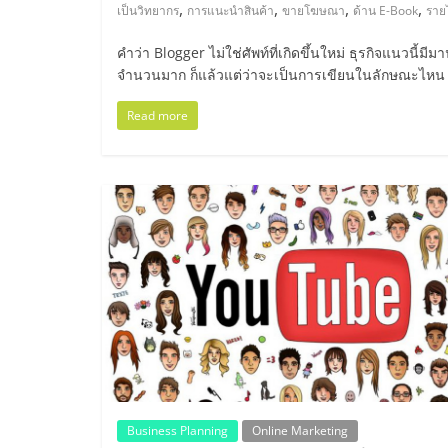
ไทย,
,
,
,
,
เป็นวิทยากร
การแนะนำสินค้า
ขายโฆษณา
ด้าน E-Book
ราย
SMEs,
คำว่า Blogger ไม่ใช่ศัพท์ที่เกิดขึ้นใหม่ ธุรกิจแนวนี้ม
จำนวนมาก ก็แล้วแต่ว่าจะเป็นการเขียนในลักษณะไหน
แฟ
Read more
รน
ไชส์,
ที่
ปรึกษา
แฟ
รน
Business Planning
Online Marketing