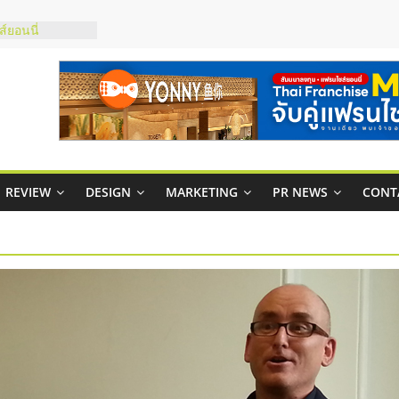
บริหารสถานี
์ยอนนี่
p จับคู่แฟรน
สูง พร้อม
สียง
ในไทยที่ไหนดี?
้คุ้มค่าและตอบ
REVIEW
DESIGN
MARKETING
PR NEWS
CONT
าพคล่องให้ธุรกิจ