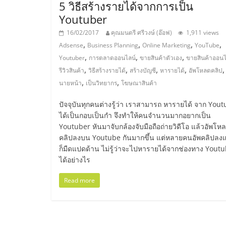
5 วิธีสร้างรายได้จากการเป็น
ไชส์,
Youtuber
16/02/2017
คุณมนตรี ศรีวงษ์ (อ๊อฟ)
1,911 views
รวม
,
,
,
,
Adsense
Business Planning
Online Marketing
YouTube
,
,
,
Youtuber
การตลาดออนไลน์
ขายสินค้าตัวเอง
ขายสินค้าออนไ
,
,
,
,
แฟ
รีวิวสินค้า
วิธีสร้างรายได้
สร้างบัญชี
หารายได้
อัพโหลดคลิป
,
,
นายหน้า
เป็นวิทยากร
โฆษณาสินค้า
รน
ปัจจุบันทุกคนต่างรู้ว่า เราสามารถ หารายได้ จาก You
ได้เป็นกอบเป็นกำ จึงทำให้คนจำนวนมากอยากเป็น
ไชส์
Youtuber หันมาจับกล้องจับมือถือถ่ายวิดีโอ แล้วอัพโห
คลิปลงบน Youtube กันมากขึ้น แต่หลายคนอัพคลิปลงแ
ก็มืดแปดด้าน ไม่รู้ว่าจะไปหารายได้จากช่องทาง Yout
ขาย
ได้อย่างไร
Read more
แฟ
รน