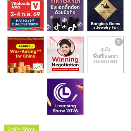
รน
ไชส์,
ศูนย์
รวม
แฟ
รน
ไชส์
พร้อม
ทำเล
สำหรับ
เปิด
ร้าน
ปรึกษา
ฟรี,
บริการ
พัฒนา
ระบบ
แฟ
SMEs Show