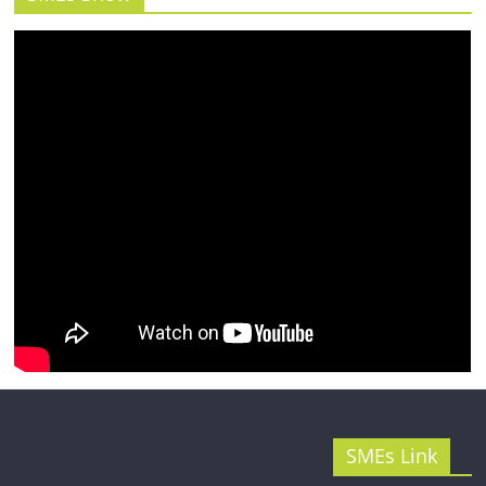
รน
ไชส์"
SMEs Link