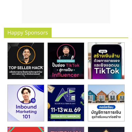
รน
ไชส์
ขาย
หน้า
บ้าน
Happy Sponsors
ลงทุน
น้อย
คืน
ทุน
ไว,
ที่
ปรึกษา
การ
ลงทุน
และ
ขยาย
สา
ขา
แฟ