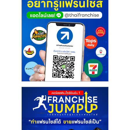
ศูนย์
รวม
แฟ
รน
ไชส์
พร้อม
ทำเล
สำหรับ