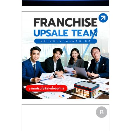
รน
ไชส์"
"ศูนย์
รวม
ข้อมูล
ธุรกิจ
SME
แห่ง
ประเทศไทย,
ThaiSMEsCenter,
รวม
ธุรกิจ
เอ
ส
เอ็
มอี