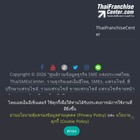
ThaiFranchiseCent
er
Copyright © 2026
"ศูนย์รวมข้อมูลธุรกิจ SME แห่งประเทศไทย,
ThaiSMEsCenter, รวมธุรกิจเอสเอ็มอีไทย, SMEs, แฟรนไชส์, ที่
ปรึกษาแฟรนไชส์, รวมแฟรนไชส์ ขายแฟรนไชส์ แฟรนไชส์ขายหน้า
บ้าน ลงทุนน้อย คืนทุนไว, ที่ปรึกษาการลงทุนและขยายสาขาแฟรน
ไทยเอสเอ็มอีเซ็นเตอร์ ใช้คุกกี้เพื่อให้ท่านได้รับประสบการณ์การใช้งานที่
ไชส์, ศูนย์รวมแฟรนไชส์ พร้อมทำเลสำหรับเปิดร้าน ปรึกษาฟรี,
ดียิ่งขึ้น
บริการพัฒนาระบบแฟรนไชส์"
. All rights reserved.
อ่านนโยบายคุ้มครองข้อมูลส่วนบุคคล (Privacy Policy)
และ
นโยบาย
คุกกี้ (Cookie Policy)
ตกลง