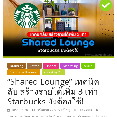
แห่ง
ประเทศไทย,
ThaiSMEsCenter,
รวม
ธุรกิจ
Branding
Coffee
Finance
Marketing
SMEs
Starting a Business
ดาวเด่นธุรกิจ
เอ
“Shared Lounge” เทคนิค
ส
ลับ สร้างรายได้เพิ่ม 3 เท่า
Starbucks ยังต้องใช้!
เอ็
10/03/2026
คุณรัตนชัย ม่วงงาม (เปี๊ยก)
343 views
,
,
,
,
marketing
Starbucks
กลยุทธ์ธุรกิจแฟรนไชส์
การดึงดูดกลุ่มลูกค้า
ดาว