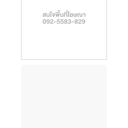
ไทย,
SMEs,
แฟ
รน
ไชส์,
ที่
ปรึกษา
แฟ
รน
ไชส์,
รวม
แฟ
รน
ไชส์
ขาย
แฟ
รน
ไชส์
แฟ