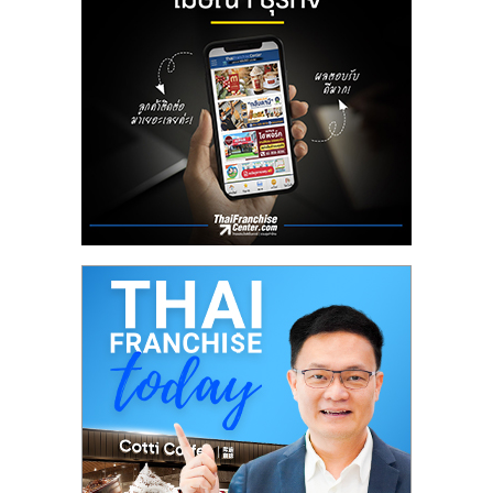
ลงทุน
น้อย
คืน
ทุน
ไว,
ที่
ปรึกษา
การ