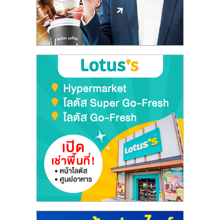
ลงทุน
และ
ขยาย
สา
ขา
แฟ
รน
ไชส์,