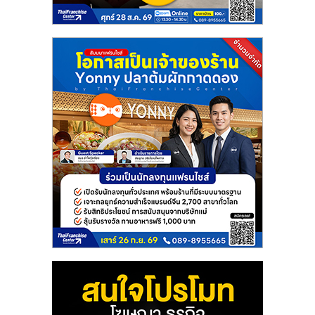
แฟ
รน
ไชส์
แฟ
รน
ไชส์
ขาย
หน้า
บ้าน