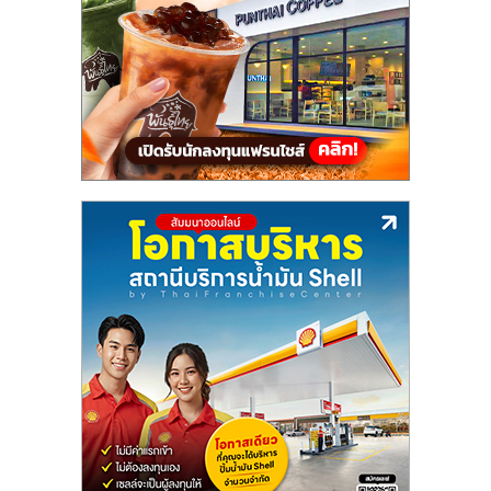
แฟ
รน
ไชส์,
รวม
แฟ
รน
ไชส์
ขาย