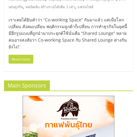
มอี
,
,
เด่นธุรกิจ
ทคนิคลับ สร้างรายได้เพิ่ม 3 เท่า
แฟรนไชส์
ไทย,
เราเคยได้ยินคำว่า “Co-working Space” กันมาแล้ว แต่เมื่อโลก
เปลี่ยน สังคมเปลี่ยน พฤติกรรมลูกค้าก็เปลี่ยน การทำธุรกิจในยุคนี้
SMEs,
มีอีกรูปแบบที่ถูกนำมาประยุกต์ใช้นั่นคือ “Shared Lounge” หลาย
คนอาจสงสัยว่า Co-working Space กับ Shared Lounge ต่างกัน
ยังไง?
แฟ
Read more
รน
ไชส์,
Main Sponsors
ที่
ปรึกษา