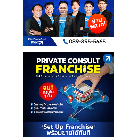
เปิด
ร้าน
ปรึกษา
ฟรี,
บริการ
พัฒนา
ระบบ
แฟ