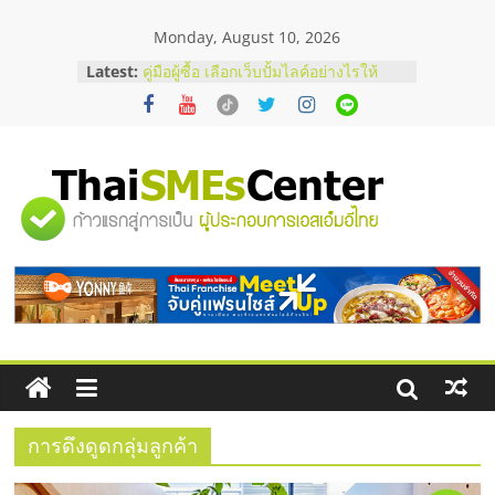
Skip
Monday, August 10, 2026
to
สัมมนาออนไลน์ โอกาสบริหารสถานี
content
Latest:
บริการน้ำมัน Shell
คู่มือผู้ซื้อ เลือกเว็บปั้มไลค์อย่างไรให้
เหมาะกับเป้าหมายของธุรกิจ
เว็บปั้มวิวช่วยธุรกิจออนไลน์ได้จริงหรือ
วิเคราะห์ข้อดีและข้อควรพิจารณา
FAQ รวมคำถามยอดฮิตเกี่ยวกับการ
"ศูนย์
ปั้มฟอลติ๊กตอกที่เจ้าของธุรกิจควรรู้
อยากหาเงินทุน เพิ่มสภาพคล่องให้ธุรกิจ
เริ่มยังไงให้ผ่านฉลุย
รวม
ข้อมูล
ธุรกิจ
SME
การดึงดูดกลุ่มลูกค้า