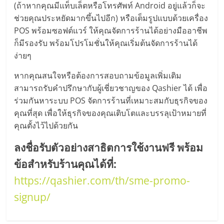
รน
(ถ้าหากคุณมีแท็บเล็ตหรือโทรศัพท์ Android อยู่แล้วก็จะ
ไชส์
ช่วยคุณประหยัดมากขึ้นไปอีก) หรือเต็มรูปแบบด้วยเครื่อง
ขาย
POS พร้อมซอฟต์แวร์ ให้คุณจัดการร้านได้อย่างมืออาชีพ
หน้า
ก็มีรองรับ พร้อมโปรโมชั่นให้คุณเริ่มต้นจัดการร้านได้
บ้าน
ง่ายๆ
ลงทุน
หากคุณสนใจหรือต้องการสอบถามข้อมูลเพิ่มเติม
น้อย
สามารถรับคำปรึกษากับผู้เชี่ยวชาญของ Qashier ได้ เพื่อ
คืน
ทุน
ร่วมกันหาระบบ POS จัดการร้านที่เหมาะสมกับธุรกิจของ
ไว,
คุณที่สุด เพื่อให้ธุรกิจของคุณเติบโตและบรรลุเป้าหมายที่
ที่
คุณตั้งไว้ไปด้วยกัน
ปรึกษา
ลงชื่อรับตัวอย่างสาธิตการใช้งานฟรี พร้อม
การ
ลงทุน
ข้อสำหรับร้านคุณได้ที่:
และ
https://qashier.com/th/sme-promo-
ขยาย
signup/
สา
ขา
แฟ