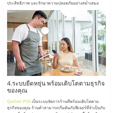
เปิด
ประสิทธิภาพ และรักษาความปลอดภัยอย่างสม่ำเสมอ
ร้าน
ปรึกษา
ฟรี,
บริการ
พัฒนา
4.ระบบยืดหยุ่น พร้อมเติบโตตามธุรกิจ
ระบบ
ของคุณ
แฟ
Qashier POS
เป็นระบบจัดการร้านที่พร้อมเติบโตตาม
ธุรกิจของคุณ ร้านค้าสามารถเริ่มต้นกับฟีเจอร์ที่จำเป็นกับ