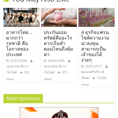
รน
ไชส์"
อาหารไทย…
ประกันออม
4 ธุรกิจแฟรน
มากกว่า
ทรัพย์คืออะไร
ไชส์ความงาม
รสชาติ คือ
ควรเริ่มทำ
น่าลงทุน
โอกาสของ
ตอนไหนถึงคุ้ม
สามารถเป็น
ประเทศ
ค่า
เจ้าของได้
ง่ายๆ
22/01/2026
04/02/2026
กองบรรณาธิการ
กองบรรณาธิการ
05/07/2017
คุณมนตรี ศรีวงษ์
เว็บไซต์
361
เว็บไซต์
215
(อ๊อฟ)
13,080
views
views
views
Main Sponsors