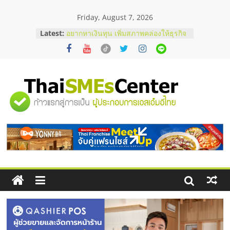
Skip
Friday, August 7, 2026
to
content
Latest:
อยากหาเงินทุน เพิ่มสภาพคล่องให้ธุรกิจ
เริ่มยังไงให้ผ่านฉลุย
สัมมนาออนไลน์ โอกาสบริหารสถานี
บริการน้ำมัน Shell
สัมมนาลงทุน แฟรนไชส์ยอนนี่
ThaiFranchise Meet Up จับคู่แฟรน
"ศูนย์
ไชส์ ครั้งที่ 8
ร้านเครื่องเสียงคุณภาพสูง พร้อม
โซลูชันระบบภาพและเสียง
รวม
บริษัท Cybersecurity ในไทยที่ไหนดี?
วิธีเลือกผู้ให้บริการให้คุ้มค่าและตอบ
โจทย์ธุรกิจ
ข้อมูล
ธุรกิจ
SME