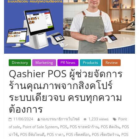
แห่ง
ประเทศไทย,
ThaiSMEsCenter,
รวม
Directory
Marketing
PR News
Products
Review
Qashier POS ผู้ช่วยจัดการ
ธุรกิจ
ร้านคุณภาพจากสิงคโปร์
เอ
ระบบเดียวจบ ครบทุกความ
ส
ต้องการ
11/06/2024
กองบรรณาธิการเว็บไซต์
1,233 views
Point
เอ็
,
,
,
,
,
of sale
Point of Sale System
POS
POS ขายหน้าร้าน
POS คิดเงิน
POS
,
,
,
,
,
น่าใช้
POS ยี่ห้อไหนดี
POS ราคา
POS เช็คสต๊อก
POS เซ็ตเปิดร้าน
POS