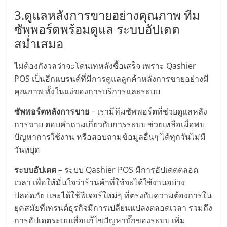
ศูนย์
3.ดูแลหลังการขายอย่างคุณภาพ ทีม
ซัพพอร์ตพร้อมดูแล ระบบอัปเดต
รวม
สม่ำเสมอ
แฟ
ไม่ต้องกังวลว่าจะโดนเทหลังซื้อเสร็จ เพราะ Qashier
POS เป็นอีกแบรนด์ที่มีการดูแลลูกค้าหลังการขายอย่างมี
รน
คุณภาพ ทั้งในแง่ของการบริการและระบบ
ซัพพอร์ตหลังการขาย
– เรามีทีมซัพพอร์ตที่ช่วยดูแลหลัง
ไชส์
การขาย ตอบคำถามเกี่ยวกับการระบบ ช่วยเหลือเมื่อพบ
ปัญหาการใช้งาน หรือสอบถามข้อมูลอื่นๆ ได้ทุกวันไม่มี
พร้อม
วันหยุด
ระบบอัปเดต
– ระบบ Qashier POS มีการอัปเดตตลอด
ทำเล
เวลา เพื่อให้มั่นใจว่าร้านค้าที่ใช้จะได้ใช้งานอย่าง
ปลอดภัย และได้ใช้ฟีเจอร์ใหม่ๆ ที่ตรงกับความต้องการใน
สำหรับ
ยุคสมัยที่เทรนด์ธุรกิจมีการเปลี่ยนแปลงตลอดเวลา รวมถึง
การอัปเดตระบบเพื่อแก้ไขปัญหาบั๊กของระบบ เพิ่ม