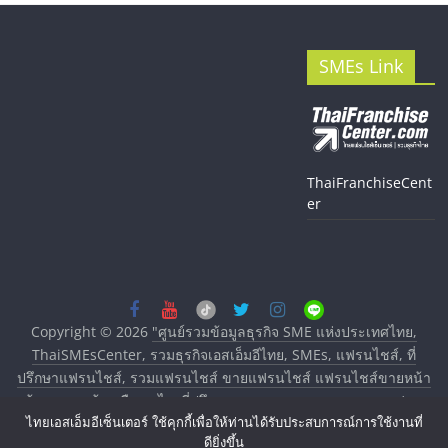
SMEs Link
ThaiFranchiseCent
er
Copyright © 2026
"ศูนย์รวมข้อมูลธุรกิจ SME แห่งประเทศไทย,
ThaiSMEsCenter, รวมธุรกิจเอสเอ็มอีไทย, SMEs, แฟรนไชส์, ที่
ปรึกษาแฟรนไชส์, รวมแฟรนไชส์ ขายแฟรนไชส์ แฟรนไชส์ขายหน้า
บ้าน ลงทุนน้อย คืนทุนไว, ที่ปรึกษาการลงทุนและขยายสาขาแฟรน
ไชส์, ศูนย์รวมแฟรนไชส์ พร้อมทำเลสำหรับเปิดร้าน ปรึกษาฟรี,
ไทยเอสเอ็มอีเซ็นเตอร์ ใช้คุกกี้เพื่อให้ท่านได้รับประสบการณ์การใช้งานที่
ดียิ่งขึ้น
บริการพัฒนาระบบแฟรนไชส์"
. All rights reserved.