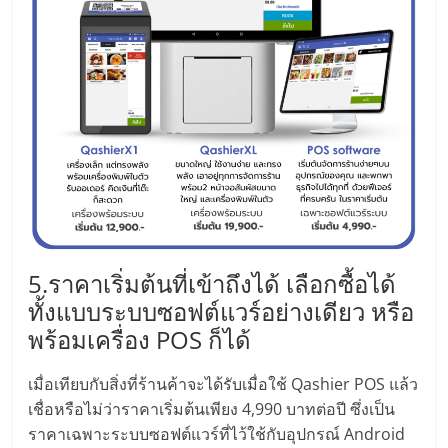
ไทย,
SMEs,
แฟ
รน
ไชส์,
ที่
ปรึกษา
แฟ
รน
ไชส์,
รวม
แฟ
5.ราคาเริ่มต้นที่เข้าถึงได้ เลือกซื้อได้
รน
ทั้งแบบระบบซอฟต์แวร์อย่างเดียว หรือ
ไชส์
พร้อมเครื่อง POS ก็ได้
ขาย
แฟ
เมื่อเทียบกับสิ่งที่ร้านค้าจะได้รับเมื่อใช้ Qashier POS แล้ว
รน
ไชส์
เชื่อหรือไม่ว่าราคาเริ่มต้นเพียง 4,990 บาทต่อปี ซึ่งเป็น
แฟ
ราคาเฉพาะระบบซอฟต์แวร์ที่ไว้ใช้กับอุปกรณ์ Android