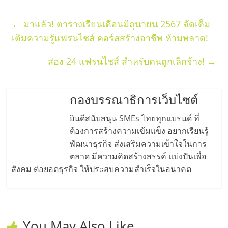
รน
ไชส์,
←
มาแล้ว! ตารางเรียนเดือนมิถุนายน 2567 จัดเต็ม
ศูนย์
เติมความรู้แฟรนไชส์ คอร์สสร้างอาชีพ ห้ามพลาด!
รวม
แฟ
ส่อง 24 แฟรนไชส์ สำหรับคนถูกเลิกจ้าง!
→
รน
ไชส์
พร้อม
กองบรรณาธิการเว็บไซต์
ทำเล
ยินดีสนับสนุน SMEs ไทยทุกแบรนด์ ที่
สำหรับ
เปิด
ต้องการสร้างความเข้มแข็ง อยากเรียนรู้
ร้าน
พัฒนาธุรกิจ ส่งเสริมความเข้าใจในการ
ปรึกษา
ตลาด มีความคิดสร้างสรรค์ แบ่งปันเพื่อ
ฟรี,
สังคม ต่อยอดธุรกิจ ให้ประสบความสำเร็จในอนาคต
บริการ
พัฒนา
ระบบ
แฟ
You May Also Like