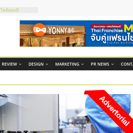
กาสบริหารสถานี
ชส์ยอนนี่
t Up จับคู่แฟรน
ภาพสูง พร้อม
ะเสียง
ty ในไทยที่ไหนดี?
รให้คุ้มค่าและตอบ
REVIEW
DESIGN
MARKETING
PR NEWS
CONT
มสภาพคล่องให้ธุรกิจ