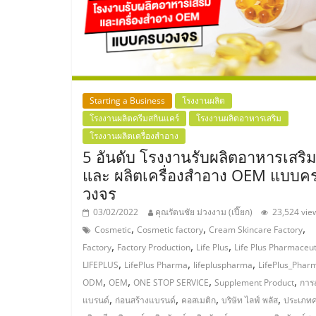
ไชส์,
รวม
แฟ
Starting a Business
โรงงานผลิต
โรงงานผลิตครีมสกินแคร์
โรงงานผลิตอาหารเสริม
โรงงานผลิตเครื่องสำอาง
รน
5 อันดับ โรงงานรับผลิตอาหารเสริ
และ ผลิตเครื่องสำอาง OEM แบบค
ไชส์
วงจร
03/02/2022
คุณรัตนชัย ม่วงงาม (เปี๊ยก)
23,524 vie
ขาย
,
,
,
Cosmetic
Cosmetic factory
Cream Skincare Factory
,
,
,
Factory
Factory Production
Life Plus
Life Plus Pharmaceut
แฟ
,
,
,
LIFEPLUS
LifePlus Pharma
lifepluspharma
LifePlus_Phar
,
,
,
,
ODM
OEM
ONE STOP SERVICE
Supplement Product
การส
รน
,
,
,
,
แบรนด์
ก่อนสร้างแบรนด์
คอสเมติก
บริษัท ไลฟ์ พลัส
ประเภทค