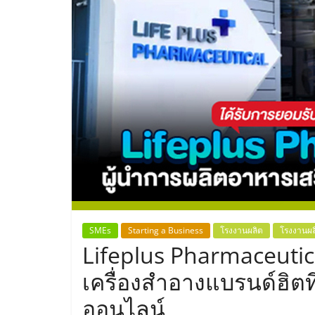
ประเทศไทย,
ThaiSMEsCenter
รวม
ธุรกิจ
เอ
ส
เอ็
SMEs
Starting a Business
โรงงานผลิต
โรงงานผล
Lifeplus Pharmaceutic
มอี
เครื่องสำอางแบรนด์ฮิตท
ออนไลน์