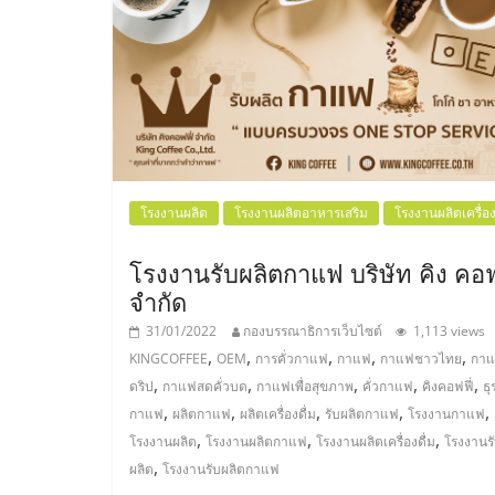
น้อย
คืน
ทุน
ไว,
โรงงานผลิต
โรงงานผลิตอาหารเสริม
โรงงานผลิตเครื่อง
ที่
โรงงานรับผลิตกาแฟ บริษัท คิง คอฟ
จำกัด
ปรึกษา
31/01/2022
กองบรรณาธิการเว็บไซต์
1,113 views
,
,
,
,
,
KINGCOFFEE
OEM
การคั่วกาแฟ
กาแฟ
กาแฟชาวไทย
กา
การ
,
,
,
,
,
ดริป
กาแฟสดคั่วบด
กาแฟเพื่อสุขภาพ
คั่วกาแฟ
คิงคอฟฟี่
ธุ
,
,
,
,
,
กาแฟ
ผลิตกาแฟ
ผลิตเครื่องดื่ม
รับผลิตกาแฟ
โรงงานกาแฟ
,
,
,
ลงทุน
โรงงานผลิต
โรงงานผลิตกาแฟ
โรงงานผลิตเครื่องดื่ม
โรงงานร
,
ผลิต
โรงงานรับผลิตกาแฟ