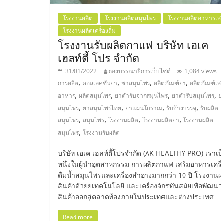
รวม
โรงงานผลิต
โรงงานผลิตสมุนไพร
โรงงานผลิตอาหารเส
แฟ
โรงงานผลิตเครื่องดื่ม
โรงงานรับผลิตกาแฟ บริษัท เอเค
รน
เฮลท์ตี้ โปร จำกัด
31/01/2022
กองบรรณาธิการเว็บไซต์
1,084 views
ไชส์
,
,
,
,
การผลิต
คอลเลคชั่นยา
ชาสมุนไพร
ผลิตภัณฑ์ยา
ผลิตภัณฑ์เส
,
,
,
,
อาหาร
ผลิตสมุนไพร
ยาตำรับจากสมุนไพร
ยาตำรับสมุนไพร
,
,
,
,
พร้อม
สมุนไพร
ยาสมุนไพรไทย
ยาแผนโบราณ
รับจ้างบรรจุ
รับผลิต
,
,
,
,
สมุนไพร
สมุนไพร
โรงงานผลิต
โรงงานผลิตยา
โรงงานผลิต
,
สมุนไพร
โรงงานรับผลิต
ทำเล
บริษัท เอเค เฮลท์ตี้โปรจำกัด (AK HEALTHY PRO) เราเ
สำหรับ
หนึ่งในผู้นำอุตสาหกรรม การผลิตกาแฟ เสริมอาหารเครื
ดื่มน้ำสมุนไพรและเครื่องสำอางมากกว่า 10 ปี โรงงาน
สินค้าด้วยยเทคโนโลยี และเครื่องจักรทันสมัยเพื่อพัฒน
เปิด
สินค้าออกสู่ตลาดท้องภายในประเทศและต่างประเทศ
Read more