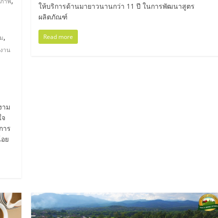
,
ขภาพ
ให้บริการด้านมายาวนานกว่า 11 ปี ในการพัฒนาสูตร
ผลิตภัณฑ์
,
Read more
ีม
งงาน
ต
มงาม
ใจ
าการ
้อย