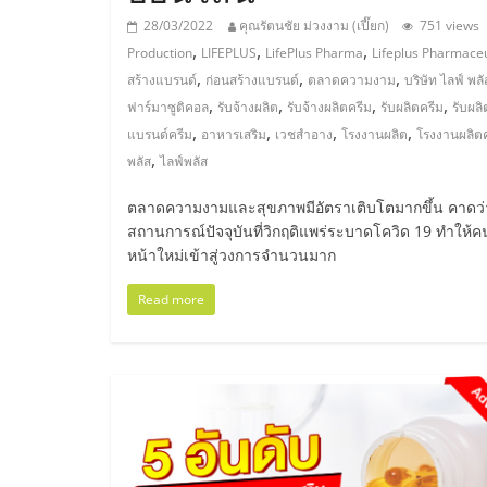
ไทย,
28/03/2022
คุณรัตนชัย ม่วงงาม (เปี๊ยก)
751 views
SMEs,
,
,
,
Production
LIFEPLUS
LifePlus Pharma
Lifeplus Pharmaceu
,
,
,
สร้างแบรนด์
ก่อนสร้างแบรนด์
ตลาดความงาม
บริษัท ไลฟ์ พลั
แฟ
,
,
,
,
ฟาร์มาซูติคอล
รับจ้างผลิต
รับจ้างผลิตครีม
รับผลิตครีม
รับผล
,
,
,
,
แบรนด์ครีม
อาหารเสริม
เวชสำอาง
โรงงานผลิต
โรงงานผลิต
,
รน
พลัส
ไลฟ์พลัส
ตลาดความงามและสุขภาพมีอัตราเติบโตมากขึ้น คาดว่า
ไชส์,
สถานการณ์ปัจจุบันที่วิกฤติแพร่ระบาดโควิด 19 ทำให้
หน้าใหม่เข้าสู่วงการจำนวนมาก
ที่
Read more
ปรึกษา
แฟ
รน