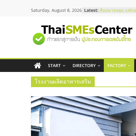
Skip
สัมมนาออนไลน์ โอ
Saturday, August 8, 2026
Latest:
to
บริการน้ำมัน Shell
content
สัมมนาลงทุน แฟรนไ
ThaiFranchise Mee
"ศูนย์
ไชส์ ครั้งที่ 8
ร้านเครื่องเสียงคุณ
โซลูชันระบบภาพแล
รวม
บริษัท Cybersecuri
วิธีเลือกผู้ให้บริกา
โจทย์ธุรกิจ
START
DIRECTORY
FACTORY
ข้อมูล
อยากหาเงินทุน เพิ่
เริ่มยังไงให้ผ่านฉลุย
โรงงานผลิตอาหารเสริม
ธุรกิจ
SME
แห่ง