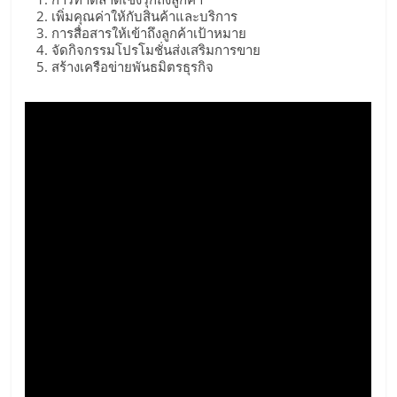
รน
เพิ่มคุณค่าให้กับสินค้าและบริการ
การสื่อสารให้เข้าถึงลูกค้าเป้าหมาย
ไชส์,
จัดกิจกรรมโปรโมชั่นส่งเสริมการขาย
ศูนย์
สร้างเครือข่ายพันธมิตรธุรกิจ
รวม
แฟ
รน
ไชส์
พร้อม
ทำเล
สำหรับ
เปิด
ร้าน
ปรึกษา
ฟรี,
บริการ
พัฒนา
ระบบ
แฟ