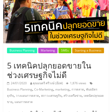
แห่ง
ประเทศไทย,
ThaiSMEsCenter,
รวม
Business Planning
Marketing
SMEs
Starting a Business
ธุรกิจ
5 เทคนิคปลุกยอดขายใน
เอ
ช่วงเศรษฐกิจไม่ดี
24/01/2020
คุณมนตรี ศรีวงษ์ (อ๊อฟ)
1,876 views
ส
,
,
,
,
Business Planning
Co-Marketing
marketing
การตลาด
พันธมิตร
,
,
,
,
ธุรกิจ
วางแผนการตลาด
สภาวะเศรษฐกิจ
สร้างเครือข่าย
เทคนิคปลุกยอด
เอ็
,
ขาย
แผนการตลาด