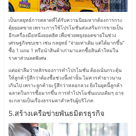
เปิด
ร้าน
เป็นกลยุทธ์การตลาดที่ได้รับความนิยมหากต้องการกระ
ตุ้ยยอดขาย เพราะการใช้โปรโมชั่นส่งเสริมการขายเป็น
อีกเครื่องมือหนึ่งยอดฮิต เพื่อช่วยพยุงยอดขายในช่วง
ปรึกษา
เศรษฐกิจซบเซา เช่น กลยุทธ์ “จ่ายเท่าเดิม แต่ได้มากขึ้น”
ซื้อ 1 แถม 1 หรือนำสินค้าเก่ามาแลกซื้อสินค้าใหม่ใน
ฟรี,
ราคาส่วนลดพิเศษ
บริการ
แต่อย่าลืมว่าหลักของการทำโปรโมชั่น ต้องเน้นกระตุ้น
ให้ลูกค้ารู้สึกว่าต้องซื้อช่วงนี้เท่านั้น ไม่ควรทำยาวนาน
เกินไป เพราะลูกค้าจะรู้สึกว่าหลอกลวง ยิ่งในยุคนี้ลูกค้า
พัฒนา
ฉลาดในการซื้อมากขึ้น การทำโปรโมชั่นแบบเดิมๆ อาจ
จะกลายเป็นเรื่องธรรมดาสำหรับผู้บริโภค
ระบบ
5.สร้างเครือข่ายพันธมิตรธุรกิจ
แฟ