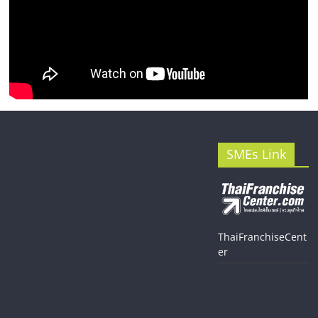
SMEs Link
ThaiFranchiseCent
er