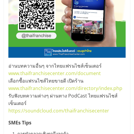
รน
ไชส์
ขาย
หน้า
บ้าน
ลงทุน
น้อย
คืน
ทุน
อ่านบทความอื่นๆ จากไทยแฟรนไชส์เซ็นเตอร์
ไว,
www.thaifranchisecenter.com/document
ที่
เลือกซื้อแฟรนไชส์ไทยขายดี เปิดร้าน
ปรึกษา
www.thaifranchisecenter.com/directory/index.php
การ
รับฟังบทความต่างๆ ผ่านทาง PodCast ไทยแฟรนไชส์
ลงทุน
และ
เซ็นเตอร์
ขยาย
https://soundcloud.com/thaifranchisecenter
สา
SMEs Tips
ขา
แฟ
การทำตลาดเชิงรุกถึงลูกค้า