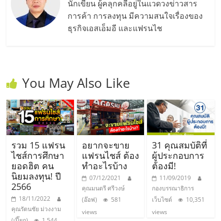
นักเขียน ผู้คลุกคลีอยู่ในแวดวงข่าวสาร
การค้า การลงทุน มีความสนใจเรื่องของ
ธุรกิจเอสเอ็มอี และแฟรนไช
You May Also Like
รวม 15 แฟรน
อยากจะขาย
31 คุณสมบัติที่
ไชส์การศึกษา
แฟรนไชส์ ต้อง
ผู้ประกอบการ
ยอดฮิต คน
ทำอะไรบ้าง
ต้องมี!
นิยมลงทุน! ปี
07/12/2021
11/09/2019
2566
คุณมนตรี ศรีวงษ์
กองบรรณาธิการ
18/11/2022
(อ๊อฟ)
581
เว็บไซต์
10,351
คุณรัตนชัย ม่วงงาม
views
views
(เปี๊ยก)
1,544