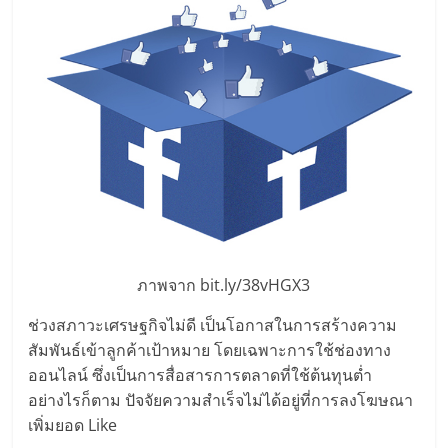
ลงทุน
และ
ขยาย
สา
ขา
ภาพจาก bit.ly/38vHGX3
แฟ
ช่วงสภาวะเศรษฐกิจไม่ดี เป็นโอกาสในการสร้างความ
สัมพันธ์เข้าลูกค้าเป้าหมาย โดยเฉพาะการใช้ช่องทาง
รน
ออนไลน์ ซึ่งเป็นการสื่อสารการตลาดที่ใช้ต้นทุนต่ำ
อย่างไรก็ตาม ปัจจัยความสำเร็จไม่ได้อยู่ที่การลงโฆษณา
ไชส์,
เพิ่มยอด Like