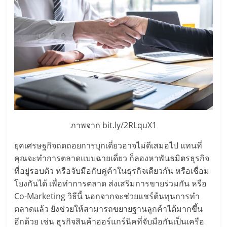
รน
ไชส์"
"ศูนย์
รวม
ข้อมูล
ธุรกิจ
SME
แห่ง
ภาพจาก bit.ly/2RLquX1
ประเทศไทย,
ThaiSMEsCenter,
ยุคเศรษฐกิจถดถอยการบุกเดี่ยวอาจไม่ดีเสมอไป แทนที่
รวม
คุณจะทำการตลาดแบบฉายเดี่ยว ก็ลองหาพันธมิตรธุรกิจ
ธุรกิจ
ที่อยู่รอบตัว หรือจับมือกับคู่ค้าในธุรกิจเดียวกัน หรือเชื่อม
เอ
โยงกันได้ เพื่อทำการตลาด ส่งเสริมการขายร่วมกัน หรือ
ส
Co-Marketing วิธีนี้ นอกจากจะช่วยแชร์ต้นทุนการทำ
เอ็
ตลาดแล้ว ยังช่วยให้สามารถขยายฐานลูกค้าได้มากขึ้น
มอี
อีกด้วย เช่น ธุรกิจสินค้าออร์แกร์นิคที่จับมือกันเป็นเครือ