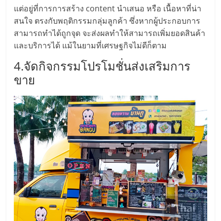
ศูนย์
แต่อยู่ที่การการสร้าง content นำเสนอ หรือ เนื้อหาที่น่า
สนใจ ตรงกับพฤติกรรมกลุ่มลูกค้า ซึ่งหากผู้ประกอบการ
สามารถทำได้ถูกจุด จะส่งผลทำให้สามารถเพิ่มยอดสินค้า
รวม
และบริการได้ แม้ในยามที่เศรษฐกิจไม่ดีก็ตาม
แฟ
4.จัดกิจกรรมโปรโมชั่นส่งเสริมการ
ขาย
รน
ไชส์
พร้อม
ทำเล
สำหรับ