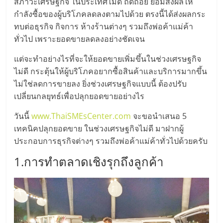
มอี
สภาวะเศรษฐกิจ ในประเทศไม่ดี ถดถอย ย่อมส่งผลให้
กำลังซื้อของผู้บริโภคลดลงตามไปด้วย ตรงนี้ได้ส่งผลกระ
ทบต่อธุรกิจ กิจการ ห้างร้านต่างๆ รวมถึงพ่อค้าแม่ค้า
ไทย,
ทั่วไป เพราะยอดขายลดลงอย่างชัดเจน
SMEs,
แต่จะทำอย่างไรที่จะให้ยอดขายเพิ่มขึ้นในช่วงเศรษฐกิจ
ไม่ดี กระตุ้นให้ผู้บริโภคอยากซื้อสินค้าและบริการมากขึ้น
แฟ
ไม่ใช่ลดการขายลง ยิ่งช่วงเศรษฐกิจแบบนี้ ต้องปรับ
เปลี่ยนกลยุทธ์เพื่อปลุกยอดขายอย่างไร
รน
วันนี้
www.ThaiSMEsCenter.com
จะขอนำเสนอ 5
เทคนิคปลุกยอดขาย ในช่วงเศรษฐกิจไม่ดี มาฝากผู้
ไชส์,
ประกอบการธุรกิจต่างๆ รวมถึงพ่อค้าแม่ค้าทั่วไปด้วยครับ
1.การทำตลาดเชิงรุกถึงลูกค้า
ที่
ปรึกษา