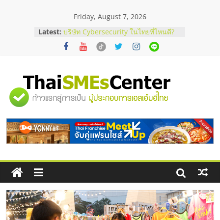
Skip
Friday, August 7, 2026
to
ร้านเครื่องเสียงคุณภาพสูง พร้อม
content
Latest:
โซลูชันระบบภาพและเสียง
บริษัท Cybersecurity ในไทยที่ไหนดี?
วิธีเลือกผู้ให้บริการให้คุ้มค่าและตอบ
โจทย์ธุรกิจ
อยากหาเงินทุน เพิ่มสภาพคล่องให้ธุรกิจ
เริ่มยังไงให้ผ่านฉลุย
"ศูนย์
สัมมนาออนไลน์ โอกาสบริหารสถานี
บริการน้ำมัน Shell
สัมมนาลงทุน แฟรนไชส์ยอนนี่
รวม
ThaiFranchise Meet Up จับคู่แฟรน
ไชส์ ครั้งที่ 8
ข้อมูล
ธุรกิจ
SME