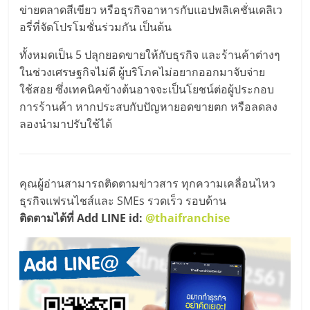
ไทย,
ข่ายตลาดสีเขียว หรือธุรกิจอาหารกับแอปพลิเคชั่นเดลิเว
SMEs,
อรี่ที่จัดโปรโมชั่นร่วมกัน เป็นต้น
แฟ
รน
ทั้งหมดเป็น 5 ปลุกยอดขายให้กับธุรกิจ และร้านค้าต่างๆ
ไชส์,
ในช่วงเศรษฐกิจไม่ดี ผู้บริโภคไม่อยากออกมาจับจ่าย
ที่
ใช้สอย ซึ่งเทคนิคข้างต้นอาจจะเป็นโยชน์ต่อผู้ประกอบ
ปรึกษา
การร้านค้า หากประสบกับปัญหายอดขายตก หรือลดลง
แฟ
ลองนำมาปรับใช้ได้
รน
ไชส์,
รวม
แฟ
คุณผู้อ่านสามารถติดตามข่าวสาร ทุกความเคลื่อนไหว
รน
ธุรกิจแฟรนไชส์และ SMEs รวดเร็ว รอบด้าน
ไชส์
ติดตามได้ที่ Add LINE id:
@thaifranchise
ขาย
แฟ
รน
ไชส์
แฟ