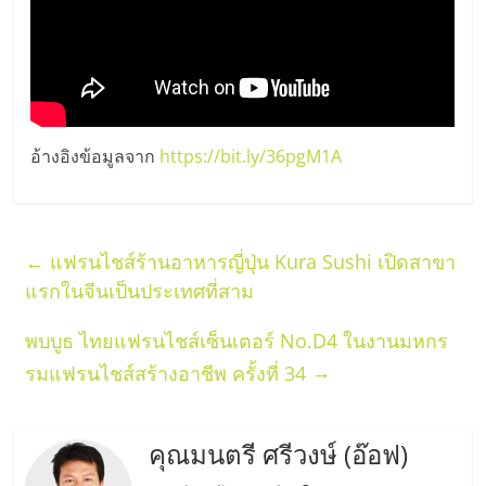
รน
ไชส์"
อ้างอิงข้อมูลจาก
https://bit.ly/36pgM1A
←
แฟรนไชส์ร้านอาหารญี่ปุ่น Kura Sushi เปิดสาขา
แรกในจีนเป็นประเทศที่สาม
พบบูธ ไทยแฟรนไชส์เซ็นเตอร์ No.D4 ในงานมหกร
→
รมแฟรนไชส์สร้างอาชีพ ครั้งที่ 34
คุณมนตรี ศรีวงษ์ (อ๊อฟ)