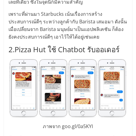
เลยทีเดียว ซึ่งในจุดนี้ก็มีความสำคัญ
ศูนย์
เพราะที่ผ่านมา Starbucks เน้นเรื่องการสร้าง
รวม
ประสบการณ์ดีๆ ระหว่างลูกค้ากับ Barista เสมอมา ดังนั้น
เมื่อเปลี่ยนจาก Barista มนุษย์มาเป็นแอปพลิเคชัน ก็ต้อง
ยังคงประสบการณ์ดีๆ เอาไว้ให้ได้อยู่เช่นเคย
แฟ
2.Pizza Hut ใช้ Chatbot รับออเดอร์
รน
ไชส์
พร้อม
ทำเล
สำหรับ
ภาพจาก goo.gl/0a5KYI