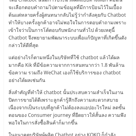
แฟ
จะเลือกตอบคำถามไปตามข้อมูลที่มีการป้อนไว้ในเบื้อง
รน
ต้นแต่หลายครั้งผู้สนทนากลับไม่รู้ว่ากำลังคุยกับ Chatbot
ทำให้บางครั้งลูกค้าอาจไม่พอใจในการตอบคำถามเพราะ
ไชส์
เข้าใจว่าเป็นการโต้ตอบกับพนักงานทั่วไป ด้วยเหตุนี้
Chatbot จึงพยายามพัฒนาระบบเพื่อแก้ปัญหาที่เกิดขึ้นดัง
แฟ
กล่าวให้ดีที่สุด
แต่อย่างไรก็ตามหนึ่งในบริษัทที่ใช้ chatbot แล้วได้ผล
รน
มากคือ Kik ที่มีข้อความจากการสนทนากว่า 1.8 พันล้าน
ข้อความ รวมถึง WeChat เองก็ใช้บริการของ chatbot
ไชส์
อย่างได้ผลเช่นกัน
สิ่งสำคัญที่ทำให้ chatbot นั้นประสบความสำเร็จในงาน
ขาย
ปิดการขายได้ดีเพราะลูกค้ารู้สึกถึงความสะดวกสบาย
เนื่องจากเป็นระบบที่ลูกค้าไม่ต้องลงแอปอะไรใหม่ ลดขั้น
หน้า
ตอนของ Consumer journey ที่ยืดยาวให้สั้นลง ความพึง
พอใจในการสั่งซื้อสินค้าก็มากขึ้น
บ้าน
ในอนาคตบริษัทผู้ผลิต Chatbot อย่าง KOKO ก็กำลัง