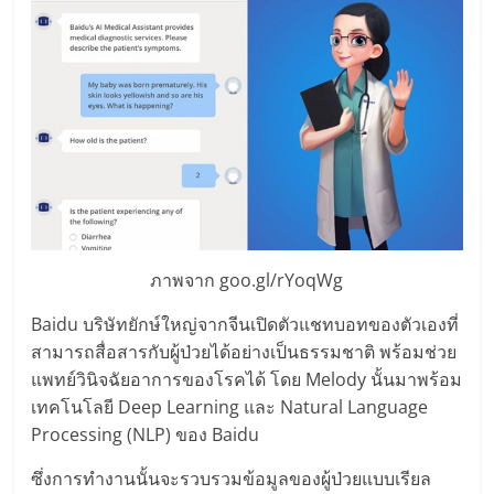
รน
ไชส์"
"ศูนย์
รวม
ข้อมูล
ธุรกิจ
SME
แห่ง
ภาพจาก goo.gl/rYoqWg
ประเทศไทย,
ThaiSMEsCenter,
Baidu บริษัทยักษ์ใหญ่จากจีนเปิดตัวแชทบอทของตัวเองที่
รวม
สามารถสื่อสารกับผู้ป่วยได้อย่างเป็นธรรมชาติ พร้อมช่วย
ธุรกิจ
แพทย์วินิจฉัยอาการของโรคได้ โดย Melody นั้นมาพร้อม
เอ
เทคโนโลยี Deep Learning และ Natural Language
ส
Processing (NLP) ของ Baidu
เอ็
มอี
ซึ่งการทำงานนั้นจะรวบรวมข้อมูลของผู้ป่วยแบบเรียล