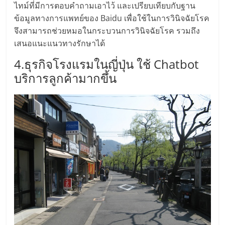
ไทย,
ไทม์ที่มีการตอบคำถามเอาไว้ และเปรียบเทียบกับฐาน
SMEs,
ข้อมูลทางการแพทย์ของ Baidu เพื่อใช้ในการวินิจฉัยโรค
แฟ
จึงสามารถช่วยหมอในกระบวนการวินิจฉัยโรค รวมถึง
รน
เสนอแนะแนวทางรักษาได้
ไชส์,
ที่
4.ธุรกิจโรงแรมในญี่ปุ่น ใช้ Chatbot
ปรึกษา
บริการลูกค้ามากขึ้น
แฟ
รน
ไชส์,
รวม
แฟ
รน
ไชส์
ขาย
แฟ
รน
ไชส์
แฟ