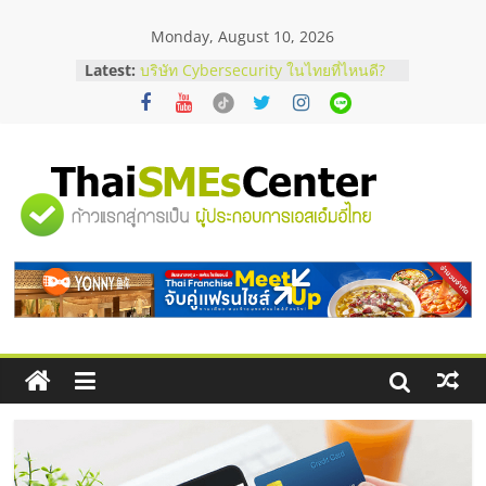
Skip
Monday, August 10, 2026
to
content
Latest:
บริษัท Cybersecurity ในไทยที่ไหนดี?
วิธีเลือกผู้ให้บริการให้คุ้มค่าและตอบ
โจทย์ธุรกิจ
อยากหาเงินทุน เพิ่มสภาพคล่องให้ธุรกิจ
เริ่มยังไงให้ผ่านฉลุย
สัมมนาออนไลน์ โอกาสบริหารสถานี
"ศูนย์
บริการน้ำมัน Shell
สัมมนาลงทุน แฟรนไชส์ยอนนี่
ThaiFranchise Meet Up จับคู่แฟรน
รวม
ไชส์ ครั้งที่ 8
ร้านเครื่องเสียงคุณภาพสูง พร้อม
โซลูชันระบบภาพและเสียง
ข้อมูล
ธุรกิจ
SME