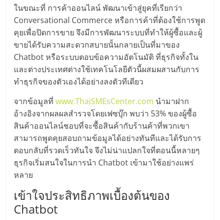
มอี
ในขณะที่ การค้าออนไลน์ พัฒนาเข้าสู่ยุคที่เรียกว่า
Conversational Commerce หรือการค้าที่ต้องใช้การพูด
ไทย,
คุยเพื่อปิดการขาย จึงมีการพัฒนาระบบที่ทำให้ผู้ซื้อและผู้
ขายได้รับความสะดวกสบายนั้นกลายเป็นที่มาของ
SMEs,
Chatbot หรือระบบตอบข้อความอัตโนมัติ ที่ธุรกิจทั้งใน
และต่างประเทศต่างใช้เทคโนโลยีตัวนี้ผสมผสานกับการ
แฟ
ทำธุรกิจของตัวเองได้อย่างลงตัวทีเดียว
จากข้อมูลที่
www.ThaiSMEsCenter.com
นำมาฝาก
รน
อ้างอิงจากผลผลสำรวจโดยเฟซบุ๊ก พบว่า 53% ของผู้ซื้อ
สินค้าออนไลน์ชอบที่จะซื้อสินค้ากับร้านค้าที่พวกเขา
ไชส์,
สามารถพูดคุยสอบถามข้อมูลได้อย่างทันทีและได้รับการ
ตอบกลับที่รวดเร็วทันใจ จึงไม่น่าแปลกใจที่ตอนนี้หลายๆ
ที่
ธุรกิจเริ่มสนใจในการนำ Chatbot เข้ามาใช้อย่างแพร่
หลาย
ปรึกษา
เข้าใจประสิทธิภาพเบื้องต้นของ
Chatbot