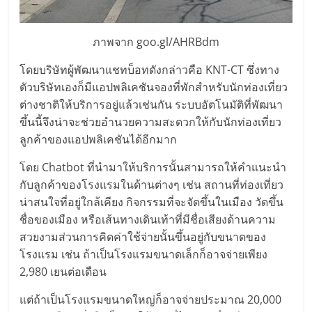
รน
ไชส์
ขาย
ภาพจาก goo.gl/AHRBdm
หน้า
โดยบริษัทผู้พัฒนาแชทบ็อทดังกล่าวคือ KNT-CT ซึ่งทาง
บ้าน
ตัวบริษัทเองก็มีแอปพลิเคชันจองที่พักสำหรับนักท่องเที่ยว
ลงทุน
ต่างชาติให้บริการอยู่แล้วเช่นกัน ระบบอัตโนมัติที่พัฒนา
น้อย
ขึ้นนี้จึงน่าจะช่วยอำนวยความสะดวกให้กับนักท่องเที่ยว
คืน
ลูกค้าของแอปพลิเคชันได้อีกมาก
ทุน
ไว,
โดย Chatbot ที่นำมาให้บริการนั้นสามารถให้คำแนะนำ
ที่
กับลูกค้าของโรงแรมในด้านต่างๆ เช่น สถานที่ท่องเที่ยว
ปรึกษา
น่าสนใจที่อยู่ใกล้เคียง กิจกรรมที่จะจัดขึ้นในเมือง วัดขึ้น
การ
ชื่อของเมือง หรือเส้นทางเดินเท้าที่มีชื่อเสียงด้านความ
ลงทุน
สวยงามส่วนการคิดค่าใช้จ่ายนั้นขึ้นอยู่กับขนาดของ
และ
โรงแรม เช่น ถ้าเป็นโรงแรมขนาดเล็กก็อาจจ่ายเพียง
ขยาย
2,980 เยนต่อเดือน
สา
ขา
แต่ถ้าเป็นโรงแรมขนาดใหญ่ก็อาจจ่ายประมาณ 20,000
แฟ