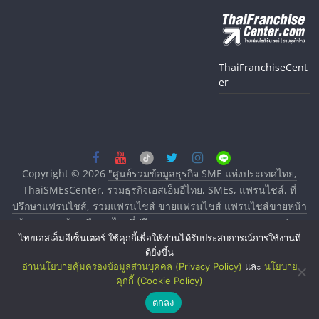
ThaiFranchiseCent
er
Copyright © 2026
"ศูนย์รวมข้อมูลธุรกิจ SME แห่งประเทศไทย,
ThaiSMEsCenter, รวมธุรกิจเอสเอ็มอีไทย, SMEs, แฟรนไชส์, ที่
ปรึกษาแฟรนไชส์, รวมแฟรนไชส์ ขายแฟรนไชส์ แฟรนไชส์ขายหน้า
บ้าน ลงทุนน้อย คืนทุนไว, ที่ปรึกษาการลงทุนและขยายสาขาแฟรน
ไชส์, ศูนย์รวมแฟรนไชส์ พร้อมทำเลสำหรับเปิดร้าน ปรึกษาฟรี,
ไทยเอสเอ็มอีเซ็นเตอร์ ใช้คุกกี้เพื่อให้ท่านได้รับประสบการณ์การใช้งานที่
ดียิ่งขึ้น
บริการพัฒนาระบบแฟรนไชส์"
. All rights reserved.
อ่านนโยบายคุ้มครองข้อมูลส่วนบุคคล (Privacy Policy)
และ
นโยบาย
คุกกี้ (Cookie Policy)
ตกลง