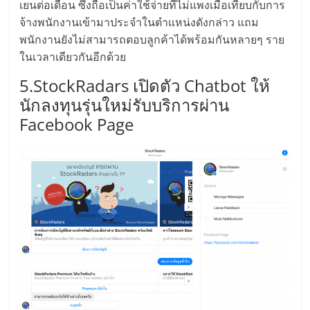
เยนต่อเดือน ซึ่งถือเป็นค่าใช้จ่ายที่ไม่แพงเมื่อเทียบกับการ
รน
จ้างพนักงานเข้ามาประจำในตำแหน่งดังกล่าว แถม
ไชส์,
พนักงานยังไม่สามารถตอบลูกค้าได้พร้อมกันหลายๆ ราย
ศูนย์
ในเวลาเดียวกันอีกด้วย
รวม
แฟ
5.StockRadars เปิดตัว Chatbot ให้
รน
นักลงทุนรุ่นใหม่รับบริการผ่าน
ไชส์
Facebook Page
พร้อม
ทำเล
สำหรับ
เปิด
ร้าน
ปรึกษา
ฟรี,
บริการ
พัฒนา
ระบบ
แฟ