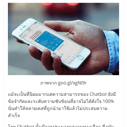
แฟ
รน
ไชส์,
รวม
แฟ
รน
ภาพจาก goo.gl/xgNI9r
ไชส์
แม้จะเป็นที่นิยมมากแต่ความสามารถของ Chatbot ยังมี
ข้อจำกัดและระดับความซับซ้อนที่อาจไม่ได้ดั่งใจ 100%
ขาย
นั่นทำให้หลายเคสที่ถูกนำมาใช้แล้วไม่ประสบความ
สำเร็จ
โดย Chatbot นั้นมีการประมวลผลแบบทางเลือก คือมัน