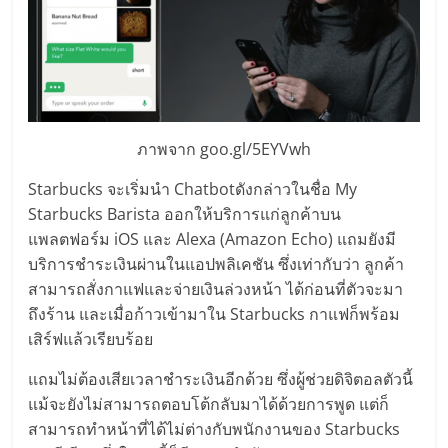
ลงทุน
และ
ขยาย
ภาพจาก goo.gl/5EYVwh
สา
Starbucks จะเริ่มนำ Chatbotดังกล่าวในชื่อ My
Starbucks Barista ออกให้บริการแก่ลูกค้าบน
แพลตฟอร์ม iOS และ Alexa (Amazon Echo) แถมยังมี
ขา
บริการชำระเงินผ่านในแอปพลิเคชัน ซึ่งเท่ากับว่า ลูกค้า
สามารถสั่งกาแฟและจ่ายเงินล่วงหน้า ได้ก่อนที่ตัวจะมา
แฟ
ถึงร้าน และเมื่อก้าวเข้ามาใน Starbucks กาแฟก็พร้อม
เสิร์ฟแล้วเรียบร้อย
รน
แถมไม่ต้องเสียเวลาชำระเงินอีกด้วย ซึ่งผู้ช่วยดิจิตอลตัวนี้
แม้จะยังไม่สามารถตอบโต้กลับมาได้ด้วยการพูด แต่ก็
ไชส์,
สามารถทำหน้าที่ได้ไม่ต่างกับพนักงานของ Starbucks