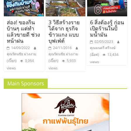
ส่อง! ของกิน
3 วิธีสร้างราย
6 สิ่งต้องรู้ ก่อน
บ้านๆ แต่ทำ
ได้จาก ธุรกิจ
เปิดร้านในปั้
แล้วขายดี ช่วง
ข้าวแกง แบบ
มน้ำมัน
หน้าฝน
บุฟเฟ่ต์
02/05/2023
14/09/2022
24/11/2016
คุณมนตรี ศรีวงษ์
คุณรัตนชัย ม่วงงาม
คุณรัตนชัย ม่วงงาม
(อ๊อฟ)
13,434
(เปี๊ยก)
3,064
(เปี๊ยก)
5,933
views
views
views
Main Sponsors