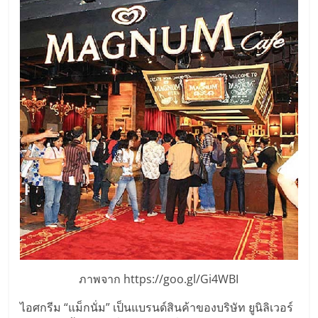
รน
ไชส์"
"ศูนย์
รวม
ข้อมูล
ธุรกิจ
SME
แห่ง
ประเทศไทย,
ThaiSMEsCenter,
รวม
ธุรกิจ
เอ
ส
ภาพจาก https://goo.gl/Gi4WBI
เอ็
มอี
ไอศกรีม “แม็กนั่ม” เป็นแบรนด์สินค้าของบริษัท ยูนิลิเวอร์