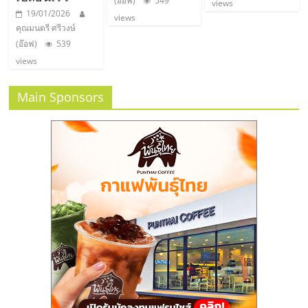
(อ๊อฟ)
549
views
19/01/2026
views
คุณมนตรี ศรีวงษ์
(อ๊อฟ)
539
views
Main Sponsors