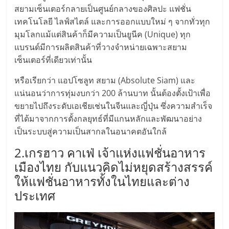
สยามเซ็นเตอร์กลายเป็นศูนย์กลางของศิลปะ แฟชั่น
ลงทุน
เทคโนโลยี ไลฟ์สไตล์ และการออกแบบใหม่ ๆ จากทั่วทุก
มุมโลกแม้แต่สินค้าก็มีความเป็นยูนีค (Unique) ทุก
น้อย
แบรนด์มีการผลิตสินค้าที่วางจำหน่ายเฉพาะสยาม
เซ็นเตอร์ที่เดียวเท่านั้น
คืน
หรือเรียกว่า แอปโซลูท สยาม (Absolute Siam) และ
แน่นอนว่าการทุ่มงบกว่า 200 ล้านบาท นั้นต้องตั้งเป้าเพื่อ
ทุน
ขยายไปถึงระดับเอเชียเช่นในจีนและญี่ปุ่น ซึ่งความสำเร็จ
ที่ได้มาจากการตั้งกลยุทธ์ที่มีแกนหลักและพัฒนาอย่าง
ไว,
เป็นระบบสู่ความเป็นสากลในอนาคตอันใกล้
2.เกรฮาว คาเฟ่ เจ้าแห่งแฟชั่นอาหาร
ที่
เมืองไทย กับแนวคิดไม่หยุดสร้างสรรค์
ให้แฟชั่นอาหารทั้งในไทยและต่าง
ปรึกษา
ประเทศ
การ