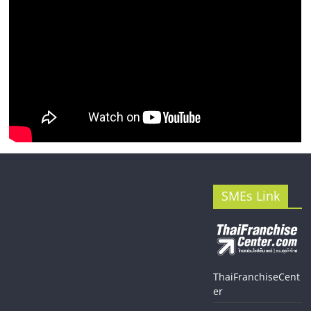
SMEs Link
ThaiFranchiseCent
er