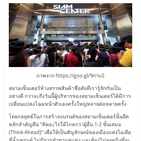
แฟ
รน
ไชส์,
รวม
แฟ
ภาพจาก https://goo.gl/9rriuS
รน
สยามเซ็นเตอร์ห้างสรรพสินค้าชื่อดังที่เรารู้จักกันเป็น
อย่างดี กว่าจะถึงวันนี้ผู้บริหารของสยามเซ็นเตอร์ได้มีการ
ไชส์
เปลี่ยนแปลงโฉมหน้าตัวเองครั้งใหญ่หลายต่อหลายครั้ง
โดยกลยุทธ์ในการสร้างแบรนด์ของสยามเซ็นเตอร์นั้นยึด
ขาย
หลักสำคัญคือ “คิดอะไรให้ไกลกว่าผู้อื่น 1-2 ขั้นเสมอ
(Think Ahead)” เพื่อให้เป็นสัญลักษณ์ของเมืองแห่งไอเดีย
ที่ล้ำเทรนด์ ไม่มีการทำตามคู่แข่ง และต้องไม่หยุดนิ่งที่จะ