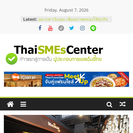
Skip
Friday, August 7, 2026
to
content
Latest:
บริษัท Cybersecurity ในไทยที่ไหนดี?
วิธีเลือกผู้ให้บริการให้คุ้มค่าและตอบ
โจทย์ธุรกิจ
อยากหาเงินทุน เพิ่มสภาพคล่องให้ธุรกิจ
เริ่มยังไงให้ผ่านฉลุย
สัมมนาออนไลน์ โอกาสบริหารสถานี
"ศูนย์
บริการน้ำมัน Shell
สัมมนาลงทุน แฟรนไชส์ยอนนี่
ThaiFranchise Meet Up จับคู่แฟรน
รวม
ไชส์ ครั้งที่ 8
ร้านเครื่องเสียงคุณภาพสูง พร้อม
โซลูชันระบบภาพและเสียง
ข้อมูล
ธุรกิจ
SME