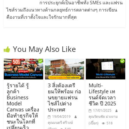
รน
การประยุกต์เป็นอาชีพทั้ง SMEs และแฟรน
ไชส์"
ไชส์รวมถึงแนวทางด้านกลยุทธ์การตลาดต่างๆ การเขียน
คืองานที่เราตั้งใจและใจรักมากที่สุด
You May Also Like
รู้รายได้ รู้
3 สิ่งต้องเตรี
Multi-
ลูกค้า
ยมให้พร้อม ก่อ
Lifestyle เท
Business
นขยายแฟรน
รนด์จัดเวลา
Model
ไชส์ไปต่าง
ชีวิต ปี 2025
Canvas เครื่อง
ประเทศ
17/01/2025
มือทำธุรกิจให้
19/04/2019
คุณรัตนชัย ม่วงงาม
ชนะในโลกที่
คุณมนตรี ศรีวงษ์
(เปี๊ยก)
518
เปลี่ยนเร็ว