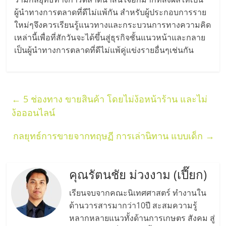
รน
ผู้นำทางการตลาดที่ดีไม่แพ้กัน สำหรับผู้ประกอบการราย
ไชส์,
ใหม่ๆจึงควรเรียนรู้แนวทางและกระบวนการทางความคิด
ศูนย์
เหล่านี้เพื่อที่สักวันจะได้ขึ้นสู่ธุรกิจชั้นแนวหน้าและกลาย
รวม
เป็นผู้นำทางการตลาดที่ดีไม่แพ้คู่แข่งรายอื่นๆเช่นกัน
แฟ
รน
ไชส์
พร้อม
←
5 ช่องทาง ขายสินค้า โดยไม่ง้อหน้าร้าน และไม่
ทำเล
ง้อออนไลน์
สำหรับ
เปิด
กลยุทธ์การขายจากทฤษฏี การเล่านิทาน แบบเด็ก
→
ร้าน
ปรึกษา
ฟรี,
คุณรัตนชัย ม่วงงาม (เปี๊ยก)
บริการ
พัฒนา
เรียนจบจากคณะนิเทศศาสตร์ ทำงานใน
ระบบ
ด้านวารสารมากว่า10ปี สะสมความรู้
แฟ
หลากหลายแนวทั้งด้านการเกษตร สังคม สู่