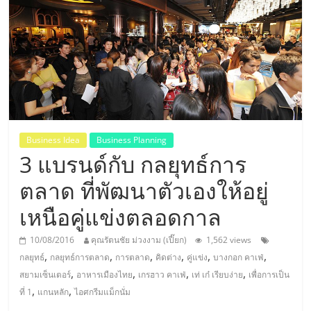
แห่ง
ประเทศไทย,
ThaiSMEsCenter,
รวม
Business Idea
Business Planning
3 แบรนด์กับ กลยุทธ์การ
ธุรกิจ
ตลาด ที่พัฒนาตัวเองให้อยู่
เอ
เหนือคู่แข่งตลอดกาล
ส
10/08/2016
คุณรัตนชัย ม่วงงาม (เปี๊ยก)
1,562 views
,
,
,
,
,
,
กลยุทธ์
กลยุทธ์การตลาด
การตลาด
คิดต่าง
คู่แข่ง
บางกอก คาเฟ่
เอ็
,
,
,
,
สยามเซ็นเตอร์
อาหารเมืองไทย
เกรฮาว คาเฟ่
เท่ เก๋ เรียบง่าย
เพื่อการเป็น
,
,
ที่ 1
แกนหลัก
ไอศกรีมแม็กนั่ม