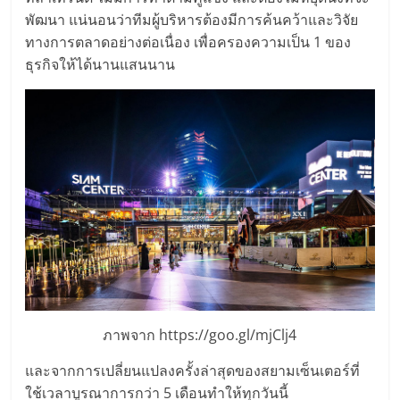
แฟ
พัฒนา แน่นอนว่าทีมผู้บริหารต้องมีการค้นคว้าและวิจัย
รน
ทางการตลาดอย่างต่อเนื่อง เพื่อครองความเป็น 1 ของ
ธุรกิจให้ได้นานแสนนาน
ไชส์
แฟ
รน
ไชส์
ขาย
หน้า
ภาพจาก https://goo.gl/mjClj4
และจากการเปลี่ยนแปลงครั้งล่าสุดของสยามเซ็นเตอร์ที่
บ้าน
ใช้เวลาบูรณาการกว่า 5 เดือนทำให้ทุกวันนี้