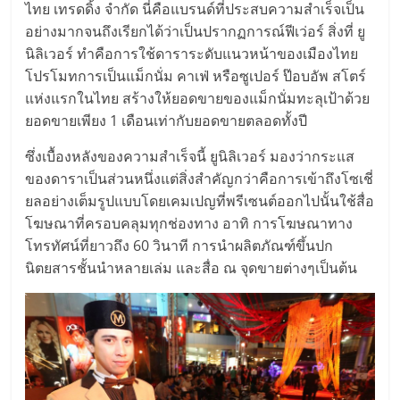
ไทย,
ไทย เทรดดิ้ง จำกัด นี่คือแบรนด์ที่ประสบความสำเร็จเป็น
SMEs,
อย่างมากจนถึงเรียกได้ว่าเป็นปรากฏการณ์ฟีเว่อร์ สิ่งที่ ยู
แฟ
นิลิเวอร์ ทำคือการใช้ดาราระดับแนวหน้าของเมืองไทย
รน
โปรโมทการเป็นแม็กนั่ม คาเฟ่ หรือซูเปอร์ ป๊อบอัพ สโตร์
ไชส์,
แห่งแรกในไทย สร้างให้ยอดขายของแม็กนั่มทะลุเป้าด้วย
ที่
ยอดขายเพียง 1 เดือนเท่ากับยอดขายตลอดทั้งปี
ปรึกษา
แฟ
ซึ่งเบื้องหลังของความสำเร็จนี้ ยูนิลิเวอร์ มองว่ากระแส
รน
ของดาราเป็นส่วนหนึ่งแต่สิ่งสำคัญกว่าคือการเข้าถึงโซเชี่
ไชส์,
ยลอย่างเต็มรูปแบบโดยเคมเปญที่พรีเซนต์ออกไปนั้นใช้สื่อ
รวม
โฆษณาที่ครอบคลุมทุกช่องทาง อาทิ การโฆษณาทาง
แฟ
โทรทัศน์ที่ยาวถึง 60 วินาที การนำผลิตภัณฑ์ขึ้นปก
รน
นิตยสารชั้นนำหลายเล่ม และสื่อ ณ จุดขายต่างๆเป็นต้น
ไชส์
ขาย
แฟ
รน
ไชส์
แฟ