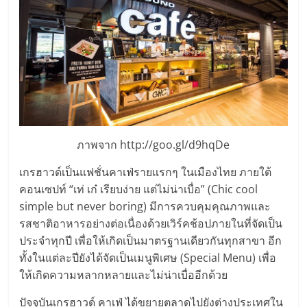
ลงทุน
และ
ขยาย
สา
ภาพจาก http://goo.gl/d9hqDe
ขา
เกรฮาวด์เป็นแฟชั่นคาเฟ่รายแรกๆ ในเมืองไทย ภายใต้
คอนเซปท์ “เท่ เก๋ เรียบง่าย แต่ไม่น่าเบื่อ” (Chic cool
แฟ
simple but never boring) มีการควบคุมคุณภาพและ
รสชาติอาหารอย่างต่อเนื่องด้วยเวิร์คช้อปภายในที่จัดเป็น
ประจำทุกปี เพื่อให้เกิดเป็นมาตรฐานเดียวกันทุกสาขา อีก
รน
ทั้งในแต่ละปียังได้จัดเป็นเมนูพิเศษ (Special Menu) เพื่อ
ให้เกิดความหลากหลายและไม่น่าเบื่ออีกด้วย
ไชส์,
ปัจจุบันเกรฮาวด์ คาเฟ่ ได้ขยายตลาดไปยังต่างประเทศใน