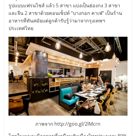
ศูนย์
รูปแบบแฟรนไชส์ แล้ว 5 สาขา แบ่งเป็นฮ่องกง 3 สาขา
และจีน 2 สาขาด้วยคอนเซ็ปท์ “บางกอก คาเฟ่” เป็นร้าน
อาหารที่ทันสมัยแต่ลูกค้ารับรู้ว่ามาจากรุงเทพฯ
รวม
ประเทศไทย
แฟ
รน
ไชส์
พร้อม
ทำเล
สำหรับ
ภาพจาก http://goo.gl/2lMcrn
โดยในเมนูจะมีอาหารที่เหมือนกับเมืองไทยประมาณ 80%