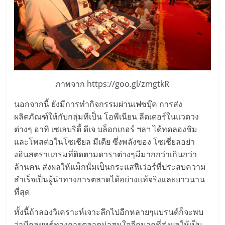
รน
ไชส์
ขาย
หน้า
บ้าน
ลงทุน
น้อย
ภาพจาก https://goo.gl/zmgtkR
คืน
ทุน
นอกจากนี้ ยังมีการทำกิจกรรมผ่านเฟซบุ๊ค การส่ง
ไว,
ผลิตภัณฑ์ให้กับกลุ่มทีเป็น โอพีเนียน ลีดเดอร์ในแวดวง
ที่
ต่างๆ อาทิ เซเลบริตี้ ดีเจ บล็อกเกอร์ ฯลฯ ได้ทดลองชิม
ปรึกษา
และโพสต่อในโซเชียล มีเดีย ซึ่งพลังของ โซเชี่ยลอย่า
การ
งอินสตราแกรมที่ติดตามดาราต่างๆมีมากกว่าเกินกว่า
ลงทุน
ล้านคน ส่งผลให้แม็กนั่มเป็นกระแสฟีเว่อร์ที่ประสบความ
และ
สำเร็จเป็นผู้นำทางการตลาดได้อย่างแท้จริงและยาวนาน
ขยาย
ที่สุด
สา
ขา
ทั้งนี้ถ้าลองวิเคราะห์เจาะลึกไปอีกหลายๆแบรนด์ก็จะพบ
แฟ
ว่ามีกลยุทธ์ทางการตลาดน่าสนใจอีกมากที่ส่งผลให้เป็น