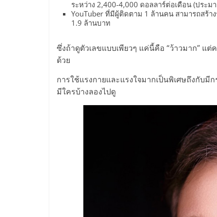
ระหว่าง 2,400-4,000 ดอลลาร์ต่อเดือน (ประม
ไชส์
YouTuber ที่มีผู้ติดตาม 1 ล้านคน สามารถสร้
1.9 ล้านบาท
แฟ
ซึ่งถ้าดูตัวเลขแบบเพียวๆ แค่นี้คือ “ว้าวมาก” 
ด้วย
รน
การใช้แรงกายและแรงใจมากเป็นพิเศษถึงกับมีกร
ไชส์
มีใครบ้างลองไปดู
ขาย
หน้า
บ้าน
ลงทุน