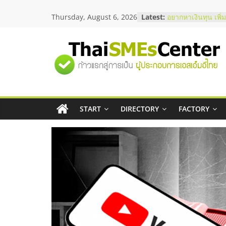
Skip
บริษัท Cybersecuri
Thursday, August 6, 2026
Latest:
to
วิธีเลือกผู้ให้บริกา
content
โจทย์ธุรกิจ
อยากหาเงินทุน เพิ่
เริ่มยังไงให้ผ่านฉลุ
"ศูนย์
สัมมนาออนไลน์ โอ
บริการน้ำมัน Shell
สัมมนาลงทุน แฟรน
รวม
ThaiFranchise Me
ไชส์ ครั้งที่ 8
START
DIRECTORY
FACTORY
ข้อมูล
ร้านเครื่องเสียงคุ
โซลูชันระบบภาพแ
ธุรกิจ
SME
แห่ง