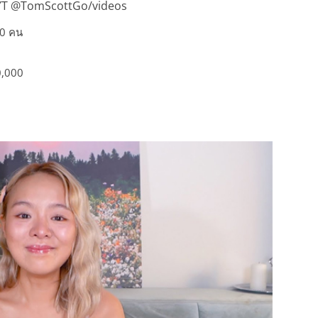
YT @TomScottGo/videos
0 คน
,000