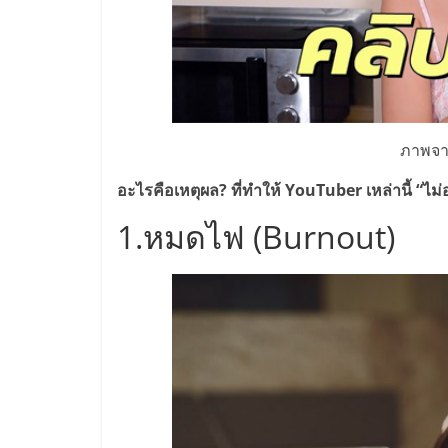
รวม
แฟ
รน
ภาพจาก
ไชส์
อะไรคือเหตุผล? ที่ทำให้ YouTuber เหล่านี้ “ไม่
พร้อม
1.หมดไฟ (Burnout)
ทำเล
สำหรับ
เปิด