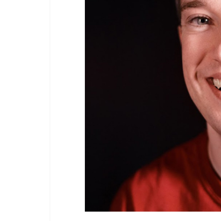
น้อย
คืน
ทุน
ไว,
ที่
ปรึกษา
การ
ลงทุน