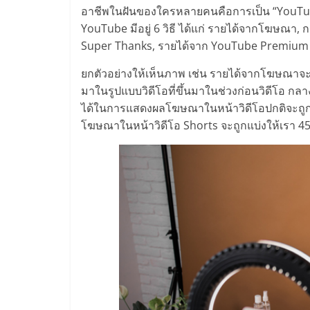
ไทย,
อาชีพในฝันของใครหลายคนคือการเป็น “YouTuber”
SMEs,
YouTube มีอยู่ 6 วิธี ได้แก่ รายได้จากโฆษณา,
Super Thanks, รายได้จาก YouTube Premium
แฟ
ยกตัวอย่างให้เห็นภาพ เช่น รายได้จากโฆษณาจะ
มาในรูปแบบวิดีโอที่ขึ้นมาในช่วงก่อนวิดีโอ กลา
รน
ได้ในการแสดงผลโฆษณาในหน้าวิดีโอปกติจะถูกแบ
โฆษณาในหน้าวิดีโอ Shorts จะถูกแบ่งให้เรา 45
ไชส์,
ที่
ปรึกษา
แฟ
รน