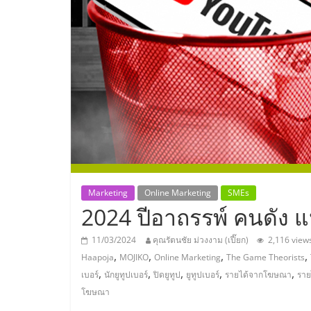
ประเทศไทย,
ThaiSMEsCenter
รวม
ธุรกิจ
เอ
ส
Marketing
Online Marketing
SMEs
2024 ปีอาถรรพ์ คนดัง 
เอ็
11/03/2024
คุณรัตนชัย ม่วงงาม (เปี๊ยก)
2,116 view
,
,
,
,
Haapoja
MOJIKO
Online Marketing
The Game Theorists
มอี
,
,
,
,
,
เบอร์
นักยูทูปเบอร์
ปิดยูทูป
ยูทูปเบอร์
รายได้จากโฆษณา
ราย
โฆษณา