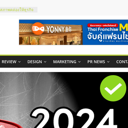
ty ในไทยที่ไหนดี?
รให้คุ้มค่าและตอบ
มสภาพคล่องให้ธุรกิจ
ย
กาสบริหารสถานี
ไชส์ยอนนี่
et Up จับคู่แฟรน
REVIEW
DESIGN
MARKETING
PR NEWS
CONT
ณภาพสูง พร้อม
ละเสียง