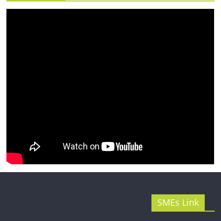
รน
ไชส์"
SMEs Link