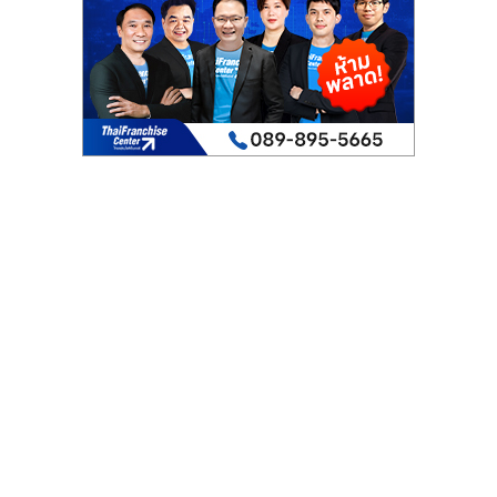
เปิด
ร้าน
ปรึกษา
ฟรี,
บริการ
พัฒนา
ระบบ
แฟ