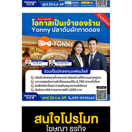
แฟ
รน
ไชส์
แฟ
รน
ไชส์
ขาย
หน้า
บ้าน