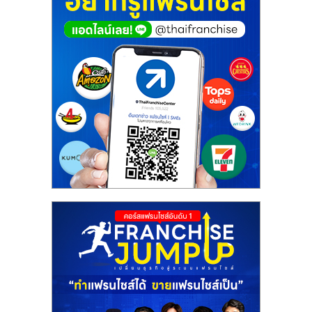
ศูนย์
รวม
แฟ
รน
ไชส์
พร้อม
ทำเล
สำหรับ