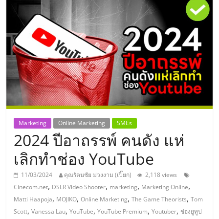
แห่ง
ประเทศไทย,
ThaiSMEsCenter,
รวม
ธุรกิจ
Marketing
Online Marketing
SMEs
2024 ปีอาถรรพ์ คนดัง แห่
เอ
เลิกทำช่อง YouTube
ส
11/03/2024
คุณรัตนชัย ม่วงงาม (เปี๊ยก)
2,118 views
,
,
,
,
Cinecom.net
DSLR Video Shooter
marketing
Marketing Online
เอ็
,
,
,
,
Matti Haapoja
MOJIKO
Online Marketing
The Game Theorists
Tom
,
,
,
,
,
Scott
Vanessa Lau
YouTube
YouTube Premium
Youtuber
ช่องยูทูป