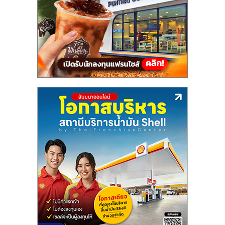
แฟ
รน
ไชส์,
รวม
แฟ
รน
ไชส์
ขาย