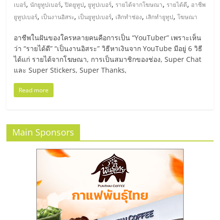
มอี
,
,
,
,
,
,
เบอร์
นักยูทูปเบอร์
ปิดยูทูป
ยูทูปเบอร์
รายได้จากโฆษณา
รายได้ดี
อาชีพ
,
,
,
,
,
ยูทูปเบอร์
เป็นงานอิสระ
เป็นยูทูปเบอร์
เลิกทำช่อง
เลิกทำยูทูป
โฆษณา
ไทย,
อาชีพในฝันของใครหลายคนคือการเป็น “YouTuber” เพราะเห็น
ว่า “รายได้ดี” “เป็นงานอิสระ” วิธีหาเงินจาก YouTube มีอยู่ 6 วิธี
SMEs,
ได้แก่ รายได้จากโฆษณา, การเป็นสมาชิกของช่อง, Super Chat
และ Super Stickers, Super Thanks,
แฟ
Read more
รน
Main Sponsors
ไชส์,
ที่
ปรึกษา