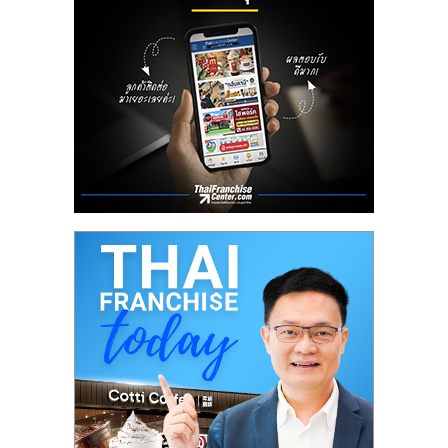
ลงทุน
น้อย
คืน
ทุน
ไว,
ที่
ปรึกษา
การ