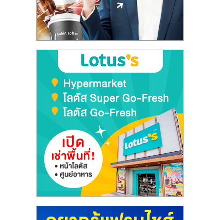
ลงทุน
และ
ขยาย
สา
ขา
แฟ
รน
ไชส์,