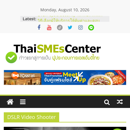
Skip
Monday, August 10, 2026
to
content
Latest:
บริษัท Cybersecurity ในไทยที่ไหนดี?
วิธีเลือกผู้ให้บริการให้คุ้มค่าและตอบ
โจทย์ธุรกิจ
อยากหาเงินทุน เพิ่มสภาพคล่องให้ธุรกิจ
เริ่มยังไงให้ผ่านฉลุย
สัมมนาออนไลน์ โอกาสบริหารสถานี
"ศูนย์
บริการน้ำมัน Shell
สัมมนาลงทุน แฟรนไชส์ยอนนี่
ThaiFranchise Meet Up จับคู่แฟรน
รวม
ไชส์ ครั้งที่ 8
ร้านเครื่องเสียงคุณภาพสูง พร้อม
โซลูชันระบบภาพและเสียง
ข้อมูล
ธุรกิจ
SME
DSLR Video Shooter