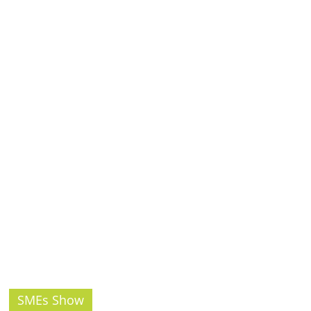
รน
ไชส์,
ศูนย์
รวม
แฟ
รน
ไชส์
พร้อม
ทำเล
สำหรับ
เปิด
ร้าน
ปรึกษา
ฟรี,
บริการ
พัฒนา
ระบบ
แฟ
SMEs Show