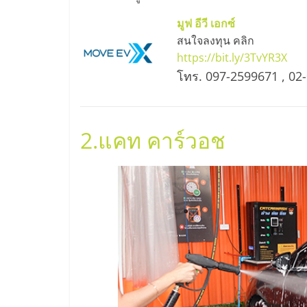
ไชส์
มูฟ อีวี เอกซ์
สนใจลงทุน คลิก
แฟ
https://bit.ly/3TvYR3X
โทร. 097-2599671 , 0
รน
ไชส์
2.
แคท คาร์วอช
ขาย
หน้า
บ้าน
ลงทุน