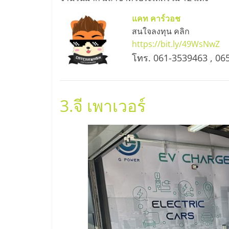
และ
แคท คาร์วอช
สนใจลงทุน คลิก
ขยาย
https://bit.ly/49WsNwZ
โทร. 061-3539463 , 06
สา
ขา
3.
จี เพาเวอร์
แฟ
รน
ไชส์,
ศูนย์