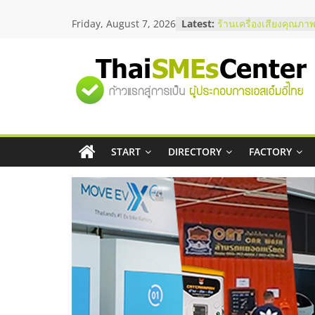
Skip
Friday, August 7, 2026
Latest:
สัมมนาลงทุน แฟรนไชส
to
ThaiFranchise Meet U
content
ไชส์ ครั้งที่ 8
ร้านเครื่องเสียงคุณภาพ
"ศูนย์
โซลูชันระบบภาพและเ
บริษัท Cybersecurity 
วิธีเลือกผู้ให้บริการให
รวม
โจทย์ธุรกิจ
อยากหาเงินทุน เพิ่มสภ
เริ่มยังไงให้ผ่านฉลุย
START
DIRECTORY
FACTORY
ข้อมูล
สัมมนาออนไลน์ โอกาส
บริการน้ำมัน Shell
ธุรกิจ
SME
แห่ง