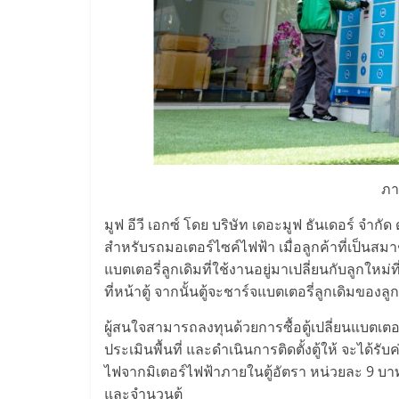
ไชส์,
รวม
แฟ
รน
ภา
ไชส์
มูฟ อีวี เอกซ์ โดย บริษัท เดอะมูฟ ธันเดอร์ จำก
สำหรับรถมอเตอร์ไซค์ไฟฟ้า เมื่อลูกค้าที่เป็นส
แบตเตอรี่ลูกเดิมที่ใช้งานอยู่มาเปลี่ยนกับลูกใหม
ขาย
ที่หน้าตู้ จากนั้นตู้จะชาร์จแบตเตอรี่ลูกเดิมขอ
แฟ
ผู้สนใจสามารถลงทุนด้วยการซื้อตู้เปลี่ยนแบตเตอรี่ 
ประเมินพื้นที่ และดำเนินการติดตั้งตู้ให้ จะได้
รน
ไฟจากมิเตอร์ไฟฟ้าภายในตู้อัตรา หน่วยละ 9 บาท 
และจำนวนตู้