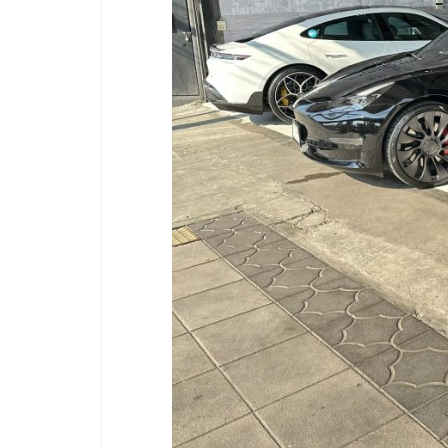
รวม
แฟ
รน
ไชส์
พร้อม
ทำเล
สำหรับ
เปิด