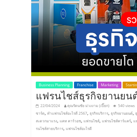
ประเทศไทย,
ThaiSMEsCenter
รวม
ธุรกิจ
เอ
ส
Business Planning
Franchise
Marketing
Starti
แฟรนไชส์ธุรกิจยานยนต
เอ็
22/04/2024
คุณรัตนชัย ม่วงงาม (เปี๊ยก)
540 views
,
,
,
,
ซาร์ด
ทำแฟรนไชส์อะไรดี 2567
ธุรกิจบริการ
ธุรกิจยานยนต์
ธ
มอี
,
,
,
,
สะดวกมาแรง
แคท คาร์วอช
แฟรนไชส์
แฟรนไชส์คาร์แคร์
แ
,
รนไชส์สายบริการ
แฟรนไชส์อะไรดี