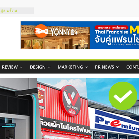
์ยอนนี่
p จับคู่แฟรน
สูง พร้อม
สียง
ในไทยที่ไหนดี?
้คุ้มค่าและตอบ
าพคล่องให้ธุรกิจ
REVIEW
DESIGN
MARKETING
PR NEWS
CONT
บริหารสถานี