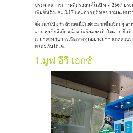
ไทย,
ประมาณการการผลิตรถยนต์ในปี พ.ศ.2567 ประมาณ
SMEs,
เพิ่มขึ้นร้อยละ 3.17 และหากดูตัวเลขรวมจะพบ
ซึ่งแนวโน้มว่า ตัวเลขนี้มีแต่จะมากขึ้นเรื่อยๆ จาก
แฟ
มาก ธุรกิจที่เกี่ยวเนื่องก็พร้อมจะเติบโตมากขึ้นด
เหมาะสมกับการเลือกลงทุนอย่างมาก แต่ละแบรนด์ต
รน
พร้อมกันได้เลย
1.
มูฟ อีวี เอกซ์
ไชส์,
ที่
ปรึกษา
แฟ
รน