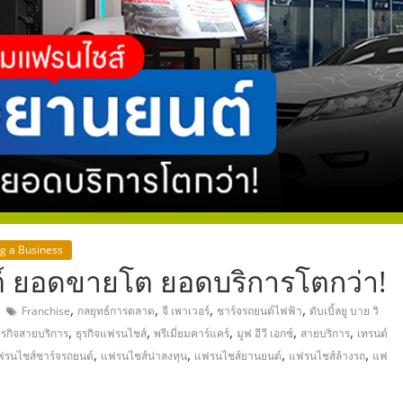
,
ng a Business
์ ยอดขายโต ยอดบริการโตกว่า!
,
,
,
,
Franchise
กลยุทธ์การตลาด
จี เพาเวอร์
ชาร์จรถยนต์ไฟฟ้า
ดับเบิ้ลยู บาย วิ
,
,
,
,
,
ุรกิจสายบริการ
ธุรกิจแฟรนไชส์
พรีเมี่ยมคาร์แคร์
มูฟ อีวี เอกซ์
สายบริการ
เทรนด์
,
,
,
,
ฟรนไชส์ชาร์จรถยนต์
แฟรนไชส์น่าลงทุน
แฟรนไชส์ยานยนต์
แฟรนไชส์ล้างรถ
แฟ