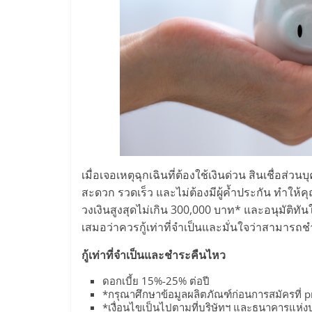
และ
ขยาย
สา
ขา
แฟ
เมื่อเจอเหตุฉุกเฉินที่ต้องใช้เงินด่วน สินเชื่อส่
สะดวก รวดเร็ว และไม่ต้องมีผู้ค้ำประกัน ทำให้
รน
วงเงินสูงสุดไม่เกิน 300,000 บาท* และอนุมัติทัน
เสมอว่าควรกู้เท่าที่จำเป็นและมั่นใจว่าสามาร
ไชส์,
กู้เท่าที่จำเป็นและชำระคืนไหว
ศูนย์
ดอกเบี้ย 15%-25% ต่อปี
*กรุณาศึกษาข้อมูลผลิตภัณฑ์ก่อนการสมัครที่ p
*เงื่อนไขเป็นไปตามที่บริษัทฯ และธนาคารแห