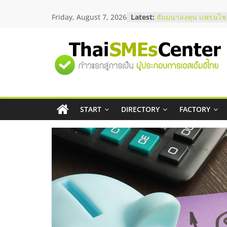
Skip
Friday, August 7, 2026
Latest:
สัมมนาลงทุน แฟรนไชส
to
ThaiFranchise Meet U
content
ไชส์ ครั้งที่ 8
ร้านเครื่องเสียงคุณภาพ
"ศูนย์
โซลูชันระบบภาพและเ
บริษัท Cybersecurity 
วิธีเลือกผู้ให้บริการให
รวม
โจทย์ธุรกิจ
อยากหาเงินทุน เพิ่มสภ
เริ่มยังไงให้ผ่านฉลุย
START
DIRECTORY
FACTORY
ข้อมูล
สัมมนาออนไลน์ โอกาส
บริการน้ำมัน Shell
ธุรกิจ
SME
แห่ง