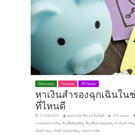
ประเทศไทย,
ThaiSMEsCenter
รวม
ธุรกิจ
เอ
ส
Directory
Finance
PR News
หาเงินสำรองฉุกเฉินในช
เอ็
ที่ไหนดี
มอี
21/04/2025
กองบรรณาธิการเว็บไซต์
555 views
,
,
,
วางแผนการเงิน
สินเชื่อพรอมิส
สินเชื่อส่วนบุคคล
หาเงินสำรอง
,
,
เงินสำรอง
เงินสำรองฉุกเฉิน
แผนการเงิน