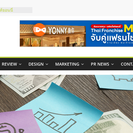
์ยอนนี่
p จับคู่แฟรน
สูง พร้อม
สียง
ในไทยที่ไหนดี?
้คุ้มค่าและตอบ
าพคล่องให้ธุรกิจ
REVIEW
DESIGN
MARKETING
PR NEWS
CONT
บริหารสถานี