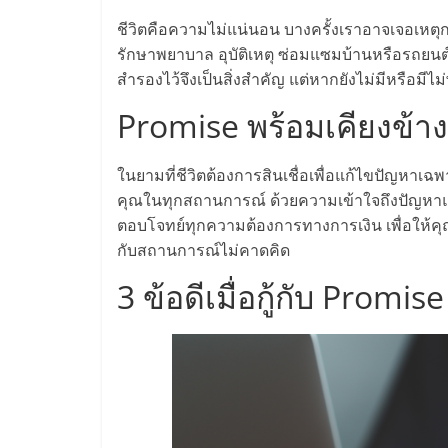
ไทย,
ชีวิตคือความไม่แน่นอน บางครั้งเราอาจเจอเหตุก
SMEs,
รักษาพยาบาล อุบัติเหตุ ซ่อมแซมบ้านหรือรถยนต์ ห
สำรองไว้จึงเป็นสิ่งสำคัญ แต่หากยังไม่มีหรือมีไม
แฟ
Promise พร้อมเคียงข้
รน
ในยามที่ชีวิตต้องการสินเชื่อเพื่อแก้ไขปัญหาเฉพา
คุณในทุกสถานการณ์ ด้วยความเข้าใจถึงปัญหาแ
ไชส์,
ตอบโจทย์ทุกความต้องการทางการเงิน เพื่อให้คุณ
กับสถานการณ์ไม่คาดคิด
ที่
3 ข้อดีเมื่อกู้กับ Promise
ปรึกษา
แฟ
รน