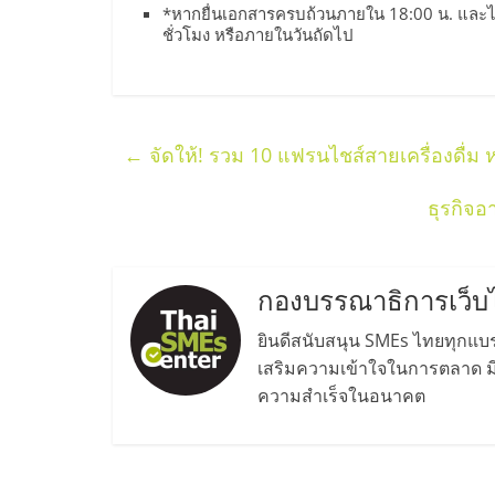
รวม
*หากยื่นเอกสารครบถ้วนภายใน 18:00 น. และไม
ชั่วโมง หรือภายในวันถัดไป
แฟ
รน
←
จัดให้! รวม 10 แฟรนไชส์สายเครื่องดื่ม หน
ไชส์
ธุรกิจอ
พร้อม
กองบรรณาธิการเว็บ
ทำเล
ยินดีสนับสนุน SMEs ไทยทุกแบรน
สำหรับ
เสริมความเข้าใจในการตลาด มีค
ความสำเร็จในอนาคต
เปิด