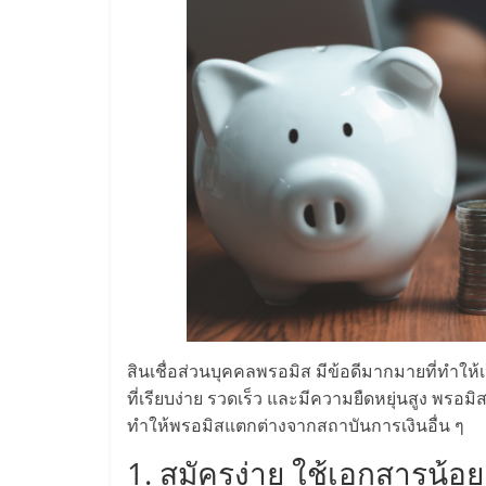
ไชส์,
รวม
แฟ
รน
ไชส์
ขาย
สินเชื่อส่วนบุคคลพรอมิส มีข้อดีมากมายที่ทำให้
แฟ
ที่เรียบง่าย รวดเร็ว และมีความยืดหยุ่นสูง พรอม
ทำให้พรอมิสแตกต่างจากสถาบันการเงินอื่น ๆ
รน
1. สมัครง่าย ใช้เอกสารน้อย