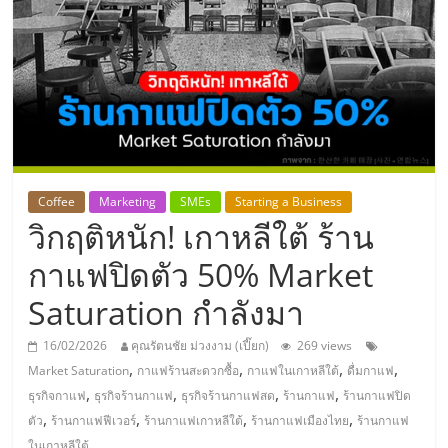
แห่ง
ประเทศไทย,
ThaiSMEsCenter,
รวม
Coffee
Marketing
SMEs
Starting a Business
วิกฤติหนัก! เกาหลีใต้ ร้าน
ธุรกิจ
กาแฟปิดตัว 50% Market
เอ
Saturation กำลังมา
ส
16/02/2026
คุณรัตนชัย ม่วงงาม (เปี๊ยก)
269 views
,
,
,
,
Market Saturation
กาแฟร้านสะดวกซื้อ
กาแฟในเกาหลีใต้
ดื่มกาแฟ
เอ็
,
,
,
,
ธุรกิจกาแฟ
ธุรกิจร้านกาแฟ
ธุรกิจร้านกาแฟสด
ร้านกาแฟ
ร้านกาแฟปิด
,
,
,
,
ตัว
ร้านกาแฟฟีเวอร์
ร้านกาแฟเกาหลีใต้
ร้านกาแฟเมืองไทย
ร้านกาแฟ
ในเกาหลีใต้