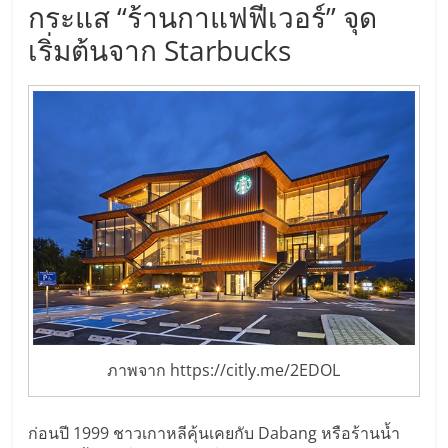
แฟ
กระแส “ร้านกาแฟฟีเวอร์” จุด
รน
เริ่มต้นจาก Starbucks
ไชส์
แฟ
รน
ไชส์
ขาย
หน้า
ภาพจาก https://citly.me/2EDOL
บ้าน
ก่อนปี 1999 ชาวเกาหลีคุ้นเคยกับ Dabang หรือร้านน้ำ