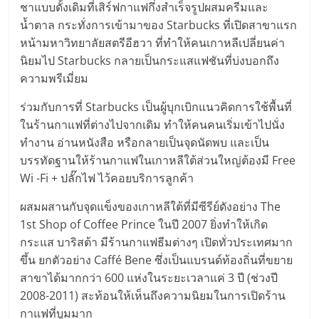
ชาแบบดั้งเดิมที่เสิร์ฟกาแฟกึ่งสำเร็จรูปผสมครีมและ
ลงทุน
น้ำตาล กระทั่งการเข้ามาของ Starbucks ที่เปิดสาขาแรก
หน้ามหาวิทยาลัยสตรีอีฮวา ที่ทำให้คนเกาหลีเปลี่ยนค่า
น้อย
นิยมไป Starbucks กลายเป็นกระแสแฟชันที่บ่งบอกถึง
ความพรีเมี่ยม
คืน
ร่วมกับการที่ Starbucks เป็นผู้บุกเบิกแนวคิดการใช้พื้นที่
ในร้านกาแฟที่ต่างไปจากเดิม ทำให้คนคนเริ่มเข้าไปนั่ง
ทุน
ทำงาน อ่านหนังสือ หรือกลายเป็นจุดนัดพบ และเป็น
บรรทัดฐานให้ร้านกาแฟในเกาหลีใต้ส่วนใหญ่ต้องมี Free
ไว,
Wi -Fi + ปลั๊กไฟ ไว้คอยบริการลูกค้า
ผสมผสานกับจุดแข็งของเกาหลีใต้ที่มีซีรีย์ดังอย่าง The
ที่
1st Shop of Coffee Prince ในปี 2007 ยิ่งทำให้เกิด
กระแส บาริสต้า มีร้านกาแฟธีมต่างๆ เปิดทั่วประเทศมาก
ปรึกษา
ขึ้น ยกตัวอย่าง Caffé Bene ซึ่งเป็นแบรนด์ท้องถิ่นที่ขยาย
สาขาได้มากกว่า 600 แห่งในระยะเวลาแค่ 3 ปี (ช่วงปี
การ
2008-2011) สะท้อนให้เห็นถึงความนิยมในการเปิดร้าน
กาแฟที่บูมมาก