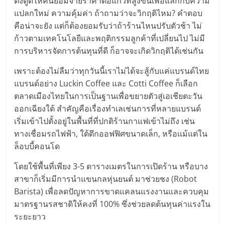
ดึงดูดให้คนยอมจ่ายราคาต่อแก้วที่สูงขึ้นเพื่อแลกกับความ
แปลกใหม่ ความคุ้มค่า ถ้าถามว่าจะวิกฤติไหม? คำตอบ
คือน่าจะยัง แต่ก็ต้องยอมรับว่าถ้าร้านไหนปรับตัวช้า ไม่
ก้าวตามเทคโนโลยีและพฤติกรรมลูกค้าที่เปลี่ยนไป ไม่มี
การบริหารจัดการต้นทุนที่ดี ก็อาจจะเกิดวิกฤติได้เช่นกัน
เพราะต้องไม่ลืมว่าทุกวันนี้เราไม่ได้จะสู้กับแค่แบรนด์ไทย
แบรนด์อย่าง Luckin Coffee และ Cotti Coffee ก็เลือก
ตลาดเมืองไทยในการเป็นฐานเพื่อขยายตัวสู่เอเชียตะวัน
ออกเฉียงใต้ สำคัญคือเรื่องทำเลเช่นการที่หลายแบรนด์
เริ่มเข้าไปตั้งอยู่ในพื้นที่ที่ปกติร้านกาแฟเข้าไม่ถึง เช่น
ทางเชื่อมรถไฟฟ้า, ใต้ตึกออฟฟิศขนาดเล็ก, หรือแม้แต่ใน
ล็อบบี้คอนโด
โดยใช้พื้นที่เพียง 3-5 ตารางเมตรในการเปิดร้าน หรือบาง
สาขาก็เริ่มมีการนำแขนกลหุ่นยนต์ มาช่วยชง (Robot
Barista) เพื่อลดปัญหาการขาดแคลนแรงงานและควบคุม
มาตรฐานรสชาติให้คงที่ 100% ซึ่งช่วยลดต้นทุนค่าแรงใน
ระยะยาว