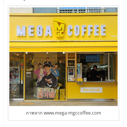
ลงทุน
และ
ขยาย
สา
ขา
แฟ
รน
ภาพจาก www.mega-mgccoffee.com
ไชส์,