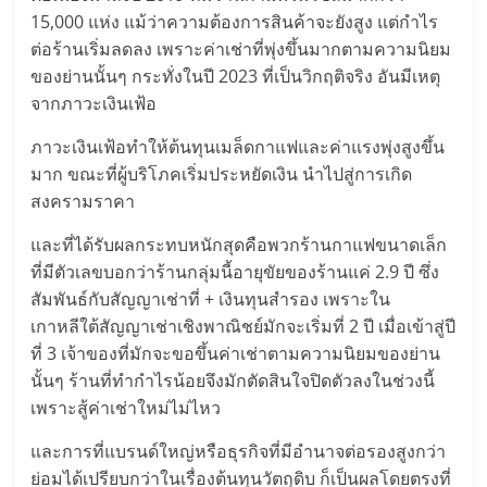
ไทย,
15,000 แห่ง แม้ว่าความต้องการสินค้าจะยังสูง แต่กำไร
SMEs,
ต่อร้านเริ่มลดลง เพราะค่าเช่าที่พุ่งขึ้นมากตามความนิยม
แฟ
ของย่านนั้นๆ กระทั่งในปี 2023 ที่เป็นวิกฤติจริง อันมีเหตุ
รน
จากภาวะเงินเฟ้อ
ไชส์,
ที่
ภาวะเงินเฟ้อทำให้ต้นทุนเมล็ดกาแฟและค่าแรงพุ่งสูงขึ้น
ปรึกษา
มาก ขณะที่ผู้บริโภคเริ่มประหยัดเงิน นำไปสู่การเกิด
แฟ
สงครามราคา
รน
ไชส์,
และที่ได้รับผลกระทบหนักสุดคือพวกร้านกาแฟขนาดเล็ก
รวม
ที่มีตัวเลขบอกว่าร้านกลุ่มนี้อายุขัยของร้านแค่ 2.9 ปี ซึ่ง
แฟ
สัมพันธ์กับสัญญาเช่าที่ + เงินทุนสำรอง เพราะใน
รน
เกาหลีใต้สัญญาเช่าเชิงพาณิชย์มักจะเริ่มที่ 2 ปี เมื่อเข้าสู่ปี
ไชส์
ที่ 3 เจ้าของที่มักจะขอขึ้นค่าเช่าตามความนิยมของย่าน
ขาย
นั้นๆ ร้านที่ทำกำไรน้อยจึงมักตัดสินใจปิดตัวลงในช่วงนี้
แฟ
เพราะสู้ค่าเช่าใหม่ไม่ไหว
รน
ไชส์
และการที่แบรนด์ใหญ่หรือธุรกิจที่มีอำนาจต่อรองสูงกว่า
แฟ
ย่อมได้เปรียบกว่าในเรื่องต้นทุนวัตถุดิบ ก็เป็นผลโดยตรงที่