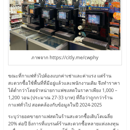
รน
ไชส์,
ศูนย์
รวม
แฟ
รน
ไชส์
พร้อม
ภาพจาก https://citly.me/cwphy
ทำเล
สำหรับ
เปิด
ขณะที่กาแฟทั่วไปต้องแบกค่าเช่าและค่าแรง แต่ร้าน
ร้าน
สะดวกซื้อใช้พื้นที่ที่มีอยู่แล้วและพนักงานเดิม จึงทำราคา
ปรึกษา
ได้ต่ำกว่าโดยจำหน่ายกาแฟชงสดในราคาเพียง 1,000 –
ฟรี,
1,200 วอน (ประมาณ 27-33 บาท) ที่ถือว่าถูกกว่าร้าน
บริการ
กาแฟทั่วไป สอดคล้องกับข้อมูลในปี 2024-2025
พัฒนา
ระบุว่ายอดขายกาแฟสดในร้านสะดวกซื้อเติบโตเฉลี่ย
ระบบ
แฟ
20% ต่อปี ยิ่งการที่แบรนด์ร้านสะดวกซื้อหลายแห่งลงทุน