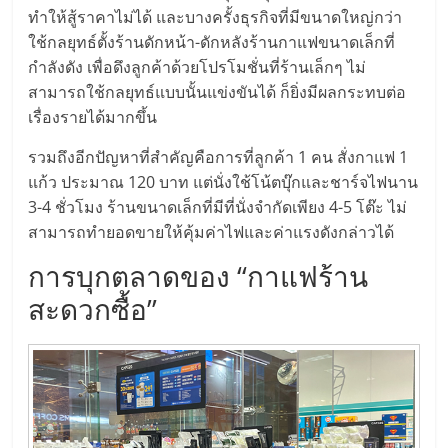
รน
ทำให้สู้ราคาไม่ได้ และบางครั้งธุรกิจที่มีขนาดใหญ่กว่า
ไชส์
ใช้กลยุทธ์ตั้งร้านดักหน้า-ดักหลังร้านกาแฟขนาดเล็กที่
ขาย
กำลังดัง เพื่อดึงลูกค้าด้วยโปรโมชั่นที่ร้านเล็กๆ ไม่
หน้า
สามารถใช้กลยุทธ์แบบนั้นแข่งขันได้ ก็ยิ่งมีผลกระทบต่อ
บ้าน
เรื่องรายได้มากขึ้น
ลงทุน
น้อย
รวมถึงอีกปัญหาที่สำคัญคือการที่ลูกค้า 1 คน สั่งกาแฟ 1
คืน
แก้ว ประมาณ 120 บาท แต่นั่งใช้โน้ตบุ๊กและชาร์จไฟนาน
ทุน
3-4 ชั่วโมง ร้านขนาดเล็กที่มีที่นั่งจำกัดเพียง 4-5 โต๊ะ ไม่
ไว,
สามารถทำยอดขายให้คุ้มค่าไฟและค่าแรงดังกล่าวได้
ที่
การบุกตลาดของ “กาแฟร้าน
ปรึกษา
การ
สะดวกซื้อ”
ลงทุน
และ
ขยาย
สา
ขา
แฟ