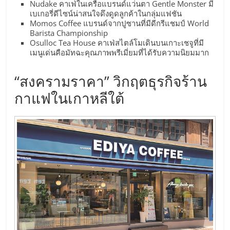
เปิด
Nudake คาเฟ่ในเครือแบรนด์แว่นตา Gentle Monster มี
เบเกอรี่ดีไซน์น่าสนใจดึงดูดลูกค้าในกลุ่มแฟชัน
Momos Coffee แบรนด์จากปูซานที่มีดีกรีแชมป์ World
ร้าน
Barista Championship
Osulloc Tea House คาเฟ่สไตล์โมเดินบนเกาะเชจูที่มี
เมนูเด่นคือมัทฉะคุณภาพพรีเมี่ยมที่ได้รับความนิยมมาก
ปรึกษา
“สงครามราคา” วิกฤตธุรกิจร้าน
ฟรี,
กาแฟในเกาหลีใต้
บริการ
พัฒนา
ระบบ
แฟ