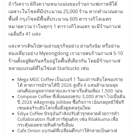
ถ้าวิเคราะห์ถึงความหนาแน่นของร้านกาแฟเกาหลีใต้
ศูนย์
เฉพาะในโซลที่มีประมาณ 25,000 ร้าน หากคำนวณตาม
พื้นที่ กรุงโซลมีพื้นที่ประมาณ 605 ตารางกิโลเมตร
รวม
หมายความว่าในทุกๆ 1 ตารางกิโลเมตร จะมีร้านกาแฟ
เฉลี่ยถึง 41 แห่ง
แฟ
และหากเดินไปตามย่านธุรกิจอย่าง ย่านกังนัม หรือย่าน
ท่องเที่ยวอย่าง Myeongdong เราอาจพบร้านกาแฟ 5-10
รน
ร้านตั้งอยู่ติดกันหรืออยู่ในพื้นที่เดียวกัน โดยมีร้านกาแฟ
หลายแบรนด์ที่ไม่ใช่แค่ Starbucks เช่น
ไชส์
Mega MGC Coffee เป็นเบอร์ 1 ในแง่การเติบโตของราย
ได้ คาดการณ์รายได้ปี 2026 สูงถึง 6 แสนล้านวอนจุด
พร้อม
เด่นคือเมนูหลากหลายและราคาเริ่มต้นเพียง 1,500 วอน
Compose Coffee ที่เพิ่งฉลองครบ 3,000 สาขา ไปเมื่อต้น
ปี 2026 หลังถูกกลุ่ม Jollibee ซื้อกิจการ เน้นกลยุทธ์ใช้พรี
ทำเล
เซนเตอร์ระดับโลกเพื่อดึงดูดคนรุ่นใหม่
Ediya Coffee ปัจจุบันกำลังปรับตัวรุกตลาดด้วยการทำ
สำหรับ
Collaboration กับตัวการ์ตูนดังๆ เช่น Rilakkuma เพื่อ
กระตุ้นยอดขายสินค้าพรีเมียม
Cafe Onion แบรนด์ที่เปลี่ยนตึกเก่าให้กลายเป็นคาเฟ่