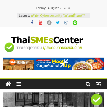
Skip
Friday, August 7, 2026
to
content
Latest:
บริษัท Cybersecurity ในไทยที่ไหนดี?
วิธีเลือกผู้ให้บริการให้คุ้มค่าและตอบ
โจทย์ธุรกิจ
อยากหาเงินทุน เพิ่มสภาพคล่องให้ธุรกิจ
เริ่มยังไงให้ผ่านฉลุย
สัมมนาออนไลน์ โอกาสบริหารสถานี
"ศูนย์
บริการน้ำมัน Shell
สัมมนาลงทุน แฟรนไชส์ยอนนี่
ThaiFranchise Meet Up จับคู่แฟรน
รวม
ไชส์ ครั้งที่ 8
ร้านเครื่องเสียงคุณภาพสูง พร้อม
โซลูชันระบบภาพและเสียง
ข้อมูล
ธุรกิจ
SME