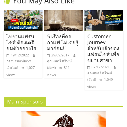
You May Also Like
ไปงานแฟรน
5 เรื่องที่คอ
Customer
ไชส์ ต้องเตรี
กาแฟ ไม่เคยรู้
Journey
ยมตัวอย่างไร
มาก่อน!!
สำหรับเจ้าของ
แฟรนไชส์ เพื่อ
19/12/2022
29/09/2017
ขยายสาขา
กองบรรณาธิการ
คุณมนตรี ศรีวงษ์
07/12/2021
เว็บไซต์
1,027
(อ๊อฟ)
811
คุณมนตรี ศรีวงษ์
views
views
(อ๊อฟ)
1,049
views
Main Sponsors