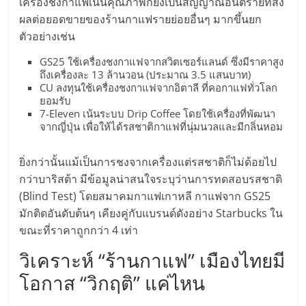
รน
เครื่องชงกาแฟเน้นคุณภาพก็ยิ่งเป็นสัญญาณอันตรายที่ส่ง
ไชส์"
ผลต่อยอดขายของร้านกาแฟรายย่อยอื่นๆ มากขึ้นยก
ตัวอย่างเช่น
GS25 ใช้เครื่องชงกาแฟจากสวิตเซอร์แลนด์ ซึ่งมีราคาสูง
ถึงเครื่องละ 13 ล้านวอน (ประมาณ 3.5 แสนบาท)
CU ลงทุนใช้เครื่องชงกาแฟจากอิตาลี ที่คอกาแฟทั่วโลก
ยอมรับ
7-Eleven เน้นระบบ Drip Coffee โดยใช้เครื่องที่พัฒนา
จากญี่ปุ่น เพื่อให้ได้รสชาติกาแฟที่นุ่มนวลและมีกลิ่นหอม
ยิ่งกว่านั้นแม้เป็นการชงจากเครื่องแต่รสชาติก็ไม่ด้อยไป
กว่าบาริสต้า มีข้อมูลน่าสนใจระบุว่านการทดสอบรสชาติ
(Blind Test) โดยสมาคมกาแฟเกาหลี กาแฟจาก GS25
มักติดอันดับต้นๆ เคียงคู่กับแบรนด์ดังอย่าง Starbucks ใน
ขณะที่ราคาถูกกว่า 4 เท่า
วิเคราะห์ “ร้านกาแฟ” เมืองไทยมี
โอกาส “วิกฤติ” แค่ไหน