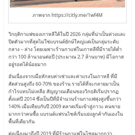
รน
ภาพจาก https://citly.me/1wf4M
ไชส์"
"ศูนย์
วิกฤติกาแฟของเกาหลีใต้ในปี 2026 กลุ่มที่น่าเป็นห่วงและ
รวม
ปิดตัวมากที่สุดไม่ใช่แบรนด์ยักษ์ใหญ่แต่เป็นกลุ่มระดับ
ข้อมูล
กลาง – ล่าง โดยเฉพาะร้านกาแฟในเกาหลีที่มีรายได้ต่ำ
ธุรกิจ
กว่า 100 ล้านวอนต่อปี (ประมาณ 2.7 ล้านบาท) มีโอกาส
SME
อยู่รอดได้น้อยมาก
แห่ง
อันเนื่องจากเมื่อหักลบค่าเช่าและค่าแรงในเกาหลี ที่มี
ประเทศไทย,
สัดส่วนสูงถึง 60-70% ของร้าน รายได้ที่จะกลายมาเป็น
ThaiSMEsCenter,
กำไรแทบไม่เหลือ สัญญาณเตือนของวิกฤติเริ่มปรากฏ
รวม
ตั้งแต่ปี 2014 ซึ่งเป็นปีที่มีจำนวนร้านกาแฟพุ่งสูงขึ้นกว่า
ธุรกิจ
เอ
140% เมื่อเทียบกับปี 2009 ตลาดเริ่มเข้าสู่ภาวะ คนขาย
ส
มากกว่าคนซื้อ แบรนด์แฟรนไชส์เริ่มแย่งลูกค้ากันเองใน
เอ็
พื้นที่เดียวกัน
มอี
ต่อเนื่องมาถึงปี 2019 ที่มีร้านกาแฟในโซลมากกว่า