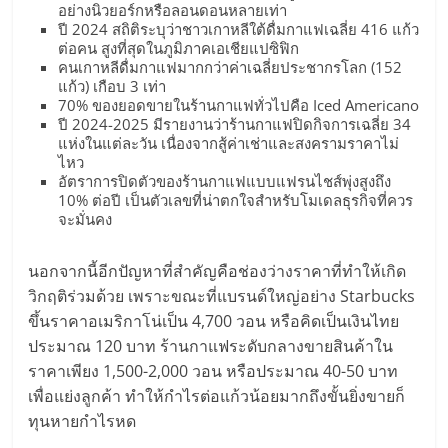
แฟ
อย่างนิวยอร์กหรือลอนดอนหลายเท่า
ปี 2024 สถิติระบุว่าชาวเกาหลีใต้ดื่มกาแฟเฉลี่ย 416 แก้ว
รน
ต่อคน สูงที่สุดในภูมิภาคเอเชียแปซิฟิก
คนเกาหลีดื่มกาแฟมากกว่าค่าเฉลี่ยประชากรโลก (152
แก้ว) เกือบ 3 เท่า
ไชส์,
70% ของยอดขายในร้านกาแฟทั่วไปคือ Iced Americano
ปี 2024-2025 มีรายงานว่าร้านกาแฟปิดกิจการเฉลี่ย 34
แห่งในแต่ละวัน เนื่องจากสู้ค่าเช่าและสงครามราคาไม่
รวม
ไหว
อัตราการปิดตัวของร้านกาแฟแบบแฟรนไชส์พุ่งสูงถึง
10% ต่อปี เป็นตัวเลขที่น่าตกใจสำหรับโมเดลธุรกิจที่ควร
แฟ
จะมั่นคง
รน
นอกจากนี้อีกปัญหาที่สำคัญคือช่องว่างราคาที่ทำให้เกิด
วิกฤติร่วมด้วย เพราะขณะที่แบรนด์ใหญ่อย่าง Starbucks
ไชส์
ขึ้นราคาอเมริกาโน่เป็น 4,700 วอน หรือคิดเป็นเงินไทย
ประมาณ 120 บาท ร้านกาแฟระดับกลางขายสินค้าใน
ราคาเพียง 1,500-2,000 วอน หรือประมาณ 40-50 บาท
ขาย
เพื่อแย่งลูกค้า ทำให้กำไรต่อแก้วน้อยมากถึงขั้นยิ่งขายก็
ทุนหายกำไรหด