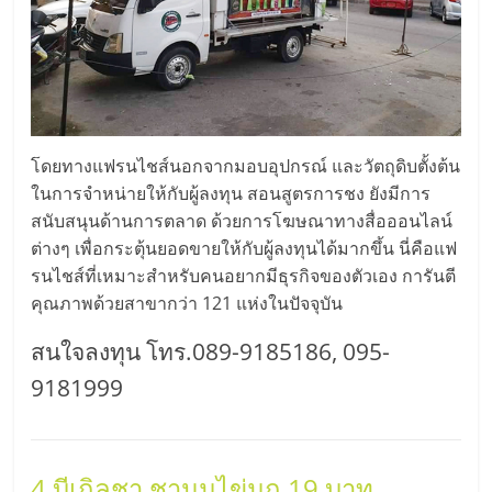
รน
ไชส์
ขาย
หน้า
บ้าน
ลงทุน
โดยทางแฟรนไชส์นอกจากมอบอุปกรณ์ และวัตถุดิบตั้งต้น
น้อย
ในการจำหน่ายให้กับผู้ลงทุน สอนสูตรการชง ยังมีการ
คืน
ทุน
สนับสนุนด้านการตลาด ด้วยการโฆษณาทางสื่อออนไลน์
ไว,
ต่างๆ เพื่อกระตุ้นยอดขายให้กับผู้ลงทุนได้มากขึ้น นี่คือแฟ
ที่
รนไชส์ที่เหมาะสำหรับคนอยากมีธุรกิจของตัวเอง การันตี
ปรึกษา
คุณภาพด้วยสาขากว่า 121 แห่งในปัจจุบัน
การ
สนใจลงทุน โทร.089-9185186, 095-
ลงทุน
และ
9181999
ขยาย
สา
ขา
4.บีเกิลชา ชานมไข่มุก 19 บาท
แฟ