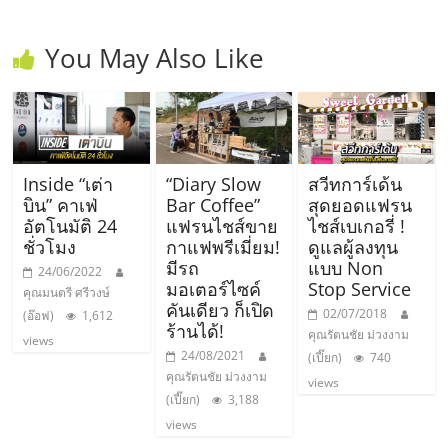
You May Also Like
Inside “เต่า
“Diary Slow
สวีทการ์เด้น
บิน” คาเฟ่
Bar Coffee”
สุดยอดแฟรน
อัตโนมัติ 24
แฟรนไชส์ขาย
ไชส์เบเกอรี่ !
ชั่วโมง
กาแฟพรีเมี่ยม!
ดูแลผู้ลงทุน
มีรถ
แบบ Non
24/06/2022
มอเตอร์ไซค์
Stop Service
คุณมนตรี ศรีวงษ์
คันเดียว ก็เปิด
02/07/2018
(อ๊อฟ)
1,612
ร้านได้!
คุณรัตนชัย ม่วงงาม
views
24/08/2021
(เปี๊ยก)
740
คุณรัตนชัย ม่วงงาม
views
(เปี๊ยก)
3,188
views