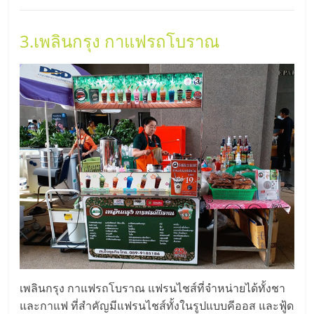
รน
3.เพลินกรุง กาแฟรถโบราณ
ไชส์"
"ศูนย์
รวม
ข้อมูล
ธุรกิจ
SME
แห่ง
ประเทศไทย,
ThaiSMEsCenter,
รวม
ธุรกิจ
เอ
ส
เอ็
เพลินกรุง กาแฟรถโบราณ แฟรนไชส์ที่จำหน่ายได้ทั้งชา
มอี
และกาแฟ ที่สำคัญมีแฟรนไชส์ทั้งในรูปแบบคีออส และฟู้ด