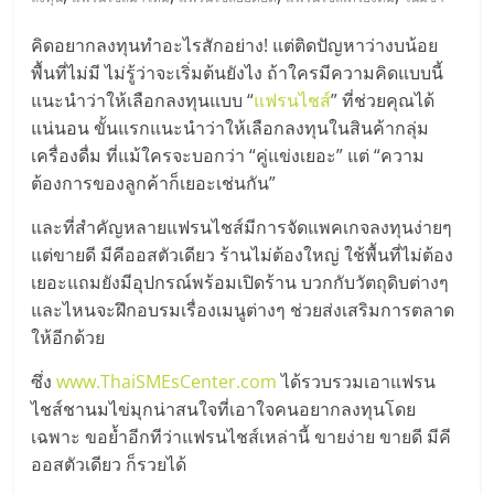
มอี
คิดอยากลงทุนทำอะไรสักอย่าง! แต่ติดปัญหาว่างบน้อย
ไทย,
พื้นที่ไม่มี ไม่รู้ว่าจะเริ่มต้นยังไง ถ้าใครมีความคิดแบบนี้
แนะนำว่าให้เลือกลงทุนแบบ “
แฟรนไชส์
” ที่ช่วยคุณได้
SMEs,
แน่นอน ขั้นแรกแนะนำว่าให้เลือกลงทุนในสินค้ากลุ่ม
เครื่องดื่ม ที่แม้ใครจะบอกว่า “คู่แข่งเยอะ” แต่ “ความ
แฟ
ต้องการของลูกค้าก็เยอะเช่นกัน”
และที่สำคัญหลายแฟรนไชส์มีการจัดแพคเกจลงทุนง่ายๆ
รน
แต่ขายดี มีคีออสตัวเดียว ร้านไม่ต้องใหญ่ ใช้พื้นที่ไม่ต้อง
เยอะแถมยังมีอุปกรณ์พร้อมเปิดร้าน บวกกับวัตถุดิบต่างๆ
ไชส์,
และไหนจะฝึกอบรมเรื่องเมนูต่างๆ ช่วยส่งเสริมการตลาด
ให้อีกด้วย
ที่
ซึ่ง
www.ThaiSMEsCenter.com
ได้รวบรวมเอาแฟรน
ไชส์ชานมไข่มุกน่าสนใจที่เอาใจคนอยากลงทุนโดย
ปรึกษา
เฉพาะ ขอย้ำอีกทีว่าแฟรนไชส์เหล่านี้ ขายง่าย ขายดี มีคี
ออสตัวเดียว ก็รวยได้