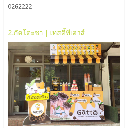
0262222
ลงทุน
และ
2.กัตโตะชา | เทสตี้ทีเฮาส์
ขยาย
สา
ขา
แฟ
รน
ไชส์,