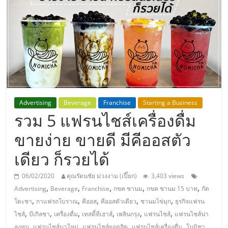
แห่ง
ประเทศไทย,
ThaiSMEsCenter,
รวม
Advertising
Beverage
Franchise
Starting a Business
รวม 5 แฟรนไชส์เครื่องดื่ม
ธุรกิจ
ขายง่าย ขายดี มีคีออสตัว
เอ
เดียว ก็รวยได้
ส
06/02/2020
คุณรัตนชัย ม่วงงาม (เปี๊ยก)
3,403 views
,
,
,
,
,
Advertising
Beverage
Franchise
กขค ชานม
กขค ชานม 15 บาท
กัต
เอ็
,
,
,
,
,
โตะชา
กาแฟรถโบราณ
คีออส
คีออสตัวเดียว
ชานมไข่มุก
ธุรกิจแฟรน
,
,
,
,
,
,
ไชส์
บีเกิลชา
เครื่องดื่ม
เทสตี้ทีเฮาส์
เพลินกรุง
แฟรนไชส์
แฟรนไชส์น่า
,
,
,
,
ลงทุน
แฟรนไชส์มาใหม่
แฟรนไชส์ยอดฮิต
แฟรนไชส์เครื่องดื่ม
โนมิชา