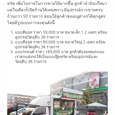
ไทย,
ทรัค เพิ่มโอกาสในการขายให้มากขึ้น ลูกค้านำถังแก๊สมา
SMEs,
แค่ใบเดียวก็เปิดร้านได้เลยเพราะมีอุปกรณ์การขายครบ
แฟ
ถ้วนกว่า 50 รายการ สอนให้ลูกค้าชงเมนูต่างๆได้ทุกสูตร
รน
โดยมีรูปแบบการลงทุนดังนี้
ไชส์,
ที่
แบบคีออส ราคา 59,000 บาท ขนาดเล็ก 1.2 เมตร พร้อม
อุปกรณ์วัตถุดิบ 38 รายการ
ปรึกษา
แบบคีออส ราคา 89,000 บาท ขนาดใหญ่ 2 เมตร พร้อม
แฟ
อุปกรณ์วัตถุดิบ 38 รายการ
รน
แบบรถยนต์ ราคา 189,000 บาท ลูกค้าต้องลงทุนรถเอง
ไชส์,
เราตกแต่งรถให้เป็นแบบฟู๊ดทรัค พร้อมอุปกรณ์และ
วัตถุดิบ 38 รายการ
รวม
แฟ
รน
ไชส์
ขาย
แฟ
รน
ไชส์
แฟ