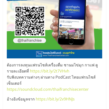
ต้องการลงทุนแฟรนไชส์เครื่องดื่ม ชานมไข่มุก กาแฟ ดู
รายละเอียดที่
https://bit.ly/2t7VHvh
รับฟังบทความต่างๆ ผ่านทาง PodCast ไทยแฟรนไชส์
เซ็นเตอร์
https://soundcloud.com/thaifranchisecenter
อ้างอิงข้อมูลจาก
https://bit.ly/2v9HNJs