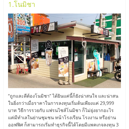
แฟ
1.โนมิชา
รน
ไชส์,
รวม
แฟ
รน
ไชส์
“ถูกและดีต้องโนมิชา” ได้ยินแค่นี้ก็ยังน่าสนใจ และน่าสน
ในยิ่งกว่าเมื่อราคาในการลงทุนเริ่มต้นเพียงแค่ 29,999
ขาย
บาท วิธีการรวยกับ แฟรนไชส์โนมิชา ก็ไม่ยุ่งยากอะไร
แค่มีทำเลในย่านชุมชน หน้าโรงเรียน โรงงาน หรือย่าน
ออฟฟิศ ก็สามารถเริ่มทำธุรกิจนี้ได้โดยมีแพคเกจลงทุน 3