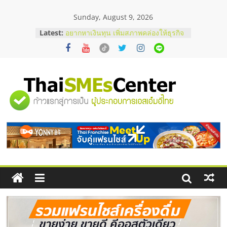
Skip
Sunday, August 9, 2026
to
content
Latest:
บริษัท Cybersecurity ในไทยที่ไหนดี?
วิธีเลือกผู้ให้บริการให้คุ้มค่าและตอบ
โจทย์ธุรกิจ
อยากหาเงินทุน เพิ่มสภาพคล่องให้ธุรกิจ
เริ่มยังไงให้ผ่านฉลุย
สัมมนาออนไลน์ โอกาสบริหารสถานี
"ศูนย์
บริการน้ำมัน Shell
สัมมนาลงทุน แฟรนไชส์ยอนนี่
ThaiFranchise Meet Up จับคู่แฟรน
รวม
ไชส์ ครั้งที่ 8
ร้านเครื่องเสียงคุณภาพสูง พร้อม
โซลูชันระบบภาพและเสียง
ข้อมูล
ธุรกิจ
SME