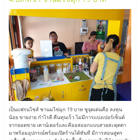
รน
ไชส์,
ศูนย์
รวม
แฟ
รน
ไชส์
พร้อม
ทำเล
สำหรับ
เปิด
ร้าน
ปรึกษา
ฟรี,
เป็นแฟรนไชส์ ชานมไข่มุก 19 บาท ชูจุดเด่นคือ ลงทุน
บริการ
น้อย ขายง่าย กำไรดี คืนทุนเร็ว ไม่มีการแบ่งเปอร์เซ็นต์
พัฒนา
จากยอดขาย เคาน์เตอร์และคีออสออกแบบสวยสะดุดตา
ระบบ
มาพร้อมอุปกรณ์พร้อมเปิดร้านได้ทันที มีการสอนสูตร
แฟ