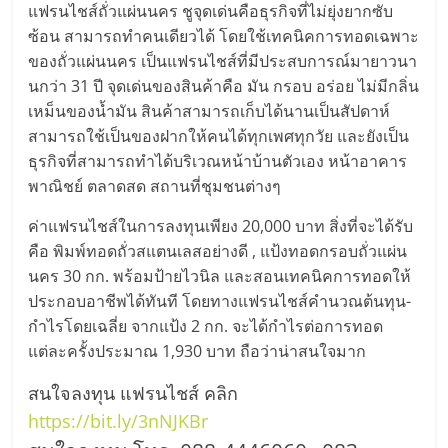
แฟรนไชส์ถั่วแผ่นนคร ชูจุดเด่นคือธุรกิจที่ไม่ยุ่งยากซับ
ซ้อน สามารถทำคนเดียวได้ โดยใช้เทคนิคการทอดเฉพาะ
ของถั่วแผ่นนคร เป็นแฟรนไชส์ที่มีประสบการณ์มายาวนา
นกว่า 31 ปี จุดเด่นของสินค้าคือ มัน กรอบ อร่อย ไม่มีกลิ่น
เหม็นของน้ำมัน สินค้าสามารถเก็บได้นานเป็นสัปดาห์
สามารถใช้เป็นของฝากให้คนได้ทุกเพศทุกวัย และยังเป็น
ธุรกิจที่สามารถทำได้บริเวณหน้าบ้านตัวเอง หน้าอาคาร
พาณิชย์ ตลาดสด สถานที่ชุมชนต่างๆ
ค่าแฟรนไชส์ในการลงทุนเพียง 20,000 บาท สิ่งที่จะได้รับ
คือ พิมพ์ทอดถั่วสแตนเลสอย่างดี , แป้งทอดกรอบถั่วแผ่น
นคร 30 กก. พร้อมป้ายไวนิล และสอนเทคนิคการทอดให้
ประกอบอาชีพได้ทันที โดยทางแฟรนไชส์คำนวณต้นทุน-
กำไรโดยเฉลี่ย จากแป้ง 2 กก. จะได้กำไรต่อการทอด
แต่ละครั้งประมาณ 1,930 บาท ถือว่าน่าสนใจมาก
สนใจลงทุน แฟรนไชส์ คลิก
https://bit.ly/3nNJKBr