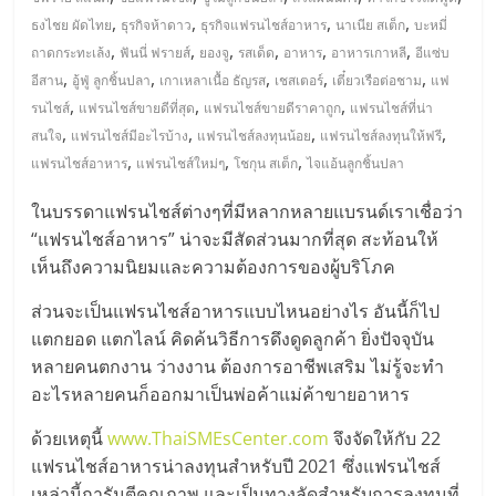
มอี
,
,
,
,
ธงไชย ผัดไทย
ธุรกิจห้าดาว
ธุรกิจแฟรนไชส์อาหาร
นาเนีย สเต็ก
บะหมี่
,
,
,
,
,
,
ถาดกระทะเล้ง
ฟันนี่ ฟรายส์
ยองจู
รสเด็ด
อาหาร
อาหารเกาหลี
อีแซ่บ
ไทย,
,
,
,
,
,
อีสาน
อู้ฟู่ ลูกชิ้นปลา
เกาเหลาเนื้อ ธัญรส
เชสเตอร์
เตี๋ยวเรือต่อชาม
แฟ
,
,
,
รนไชส์
แฟรนไชส์ขายดีที่สุด
แฟรนไชส์ขายดีราคาถูก
แฟรนไชส์ที่น่า
SMEs,
,
,
,
,
สนใจ
แฟรนไชส์มีอะไรบ้าง
แฟรนไชส์ลงทุนน้อย
แฟรนไชส์ลงทุนให้ฟรี
,
,
,
แฟรนไชส์อาหาร
แฟรนไชส์ใหม่ๆ
โชกุน สเต็ก
ไจแอ้นลูกชิ้นปลา
แฟ
ในบรรดาแฟรนไชส์ต่างๆที่มีหลากหลายแบรนด์เราเชื่อว่า
“แฟรนไชส์อาหาร” น่าจะมีสัดส่วนมากที่สุด สะท้อนให้
รน
เห็นถึงความนิยมและความต้องการของผู้บริโภค
ไชส์,
ส่วนจะเป็นแฟรนไชส์อาหารแบบไหนอย่างไร อันนี้ก็ไป
แตกยอด แตกไลน์ คิดค้นวิธีการดึงดูดลูกค้า ยิ่งปัจจุบัน
ที่
หลายคนตกงาน ว่างงาน ต้องการอาชีพเสริม ไม่รู้จะทำ
อะไรหลายคนก็ออกมาเป็นพ่อค้าแม่ค้าขายอาหาร
ปรึกษา
ด้วยเหตุนี้
www.ThaiSMEsCenter.com
จึงจัดให้กับ 22
แฟรนไชส์อาหารน่าลงทุนสำหรับปี 2021 ซึ่งแฟรนไชส์
เหล่านี้การันตีคุณภาพ และเป็นทางลัดสำหรับการลงทุนที่