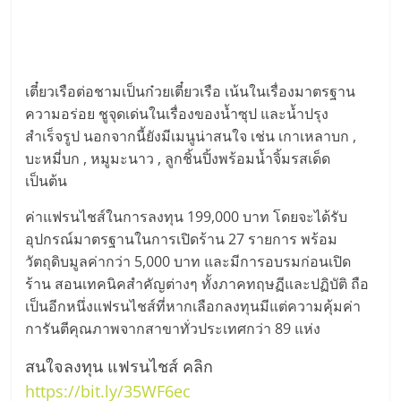
เตี๋ยวเรือต่อชามเป็นก๋วยเตี๋ยวเรือ เน้นในเรื่องมาตรฐาน
ความอร่อย ชูจุดเด่นในเรื่องของน้ำซุป และน้ำปรุง
สำเร็จรูป นอกจากนี้ยังมีเมนูน่าสนใจ เช่น เกาเหลาบก ,
บะหมี่บก , หมูมะนาว , ลูกชิ้นปิ้งพร้อมน้ำจิ้มรสเด็ด
เป็นต้น
ค่าแฟรนไชส์ในการลงทุน 199,000 บาท โดยจะได้รับ
อุปกรณ์มาตรฐานในการเปิดร้าน 27 รายการ พร้อม
วัตถุดิบมูลค่ากว่า 5,000 บาท และมีการอบรมก่อนเปิด
ร้าน สอนเทคนิคสำคัญต่างๆ ทั้งภาคทฤษฏีและปฏิบัติ ถือ
เป็นอีกหนึ่งแฟรนไชส์ที่หากเลือกลงทุนมีแต่ความคุ้มค่า
การันตีคุณภาพจากสาขาทั่วประเทศกว่า 89 แห่ง
สนใจลงทุน แฟรนไชส์ คลิก
https://bit.ly/35WF6ec