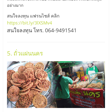
รน
อย่างมาก
ไชส์"
สนใจลงทุน แฟรนไชส์ คลิก
https://bit.ly/3lXSMv4
สนใจลงทุน โทร. 064-9491541
5. ถั่วแผ่นนคร