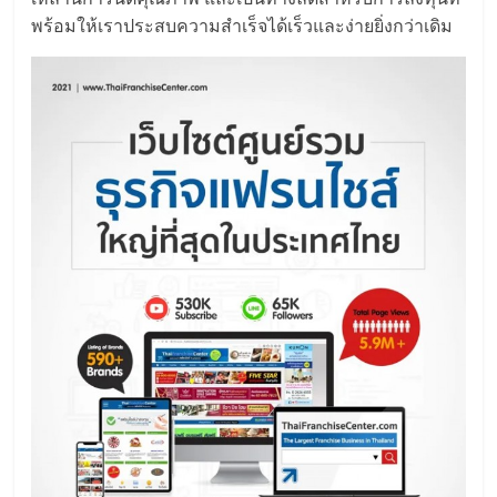
แฟ
พร้อมให้เราประสบความสำเร็จได้เร็วและง่ายยิ่งกว่าเดิม
รน
ไชส์,
รวม
แฟ
รน
ไชส์
ขาย