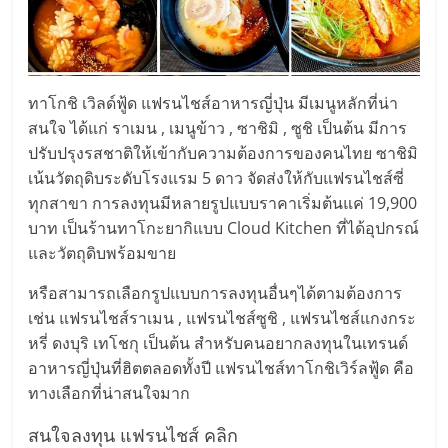
เปิด
ร้าน
ทาโกชิ เวิลด์ฟู้ด แฟรนไชส์อาหารญี่ปุ่น มีเมนูหลักที่น่า
ปรึกษา
สนใจ ได้แก่ ราเมน , เมนูข้าว , ซาชิมิ , ซูชิ เป็นต้น มีการ
ปรับปรุงรสชาติให้เข้ากับความต้องการของคนไทย ซาชิมิ
ฟรี,
เน้นวัตถุดิบระดับโรงแรม 5 ดาว จัดส่งให้กับแฟรนไชส์ซี่
ทุกสาขา การลงทุนมีหลายรูปแบบราคาเริ่มต้นแค่ 19,900
บริการ
บาท เป็นร้านทาโกะยากิแบบ Cloud Kitchen ที่ได้อุปกรณ์
และวัตถุดิบพร้อมขาย
พัฒนา
หรือสามารถเลือกรูปแบบการลงทุนอื่นๆได้ตามต้องการ
เช่น แฟรนไชส์ราเมน , แฟรนไชส์ซูชิ , แฟรนไชส์แกงกระ
ระบบ
หรี่ ดงบุริ เทโชกุ เป็นต้น สำหรับคนอยากลงทุนในเทรนด์
อาหารญี่ปุ่นที่ฮิตตลอดทั้งปี แฟรนไชส์ทาโกชิเวิร์ลฟู้ด คือ
แฟ
ทางเลือกที่น่าสนใจมาก
สนใจลงทุน แฟรนไชส์ คลิก