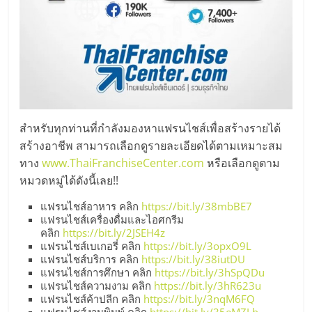
แฟ
รน
ไชส์
แฟ
สำหรับทุกท่านที่กำลังมองหาแฟรนไชส์เพื่อสร้างรายได้
รน
สร้างอาชีพ สามารถเลือกดูรายละเอียดได้ตามเหมาะสม
ทาง
www.ThaiFranchiseCenter.com
หรือเลือกดูตาม
ไชส์
หมวดหมู่ได้ดังนี้เลย!!
แฟรนไชส์อาหาร คลิก
https://bit.ly/38mbBE7
ขาย
แฟรนไชส์เครื่องดื่มและไอศกรีม
คลิก
https://bit.ly/2JSEH4z
แฟรนไชส์เบเกอรี่ คลิก
https://bit.ly/3opxO9L
หน้า
แฟรนไชส์บริการ คลิก
https://bit.ly/38iutDU
แฟรนไชส์การศึกษา คลิก
https://bit.ly/3hSpQDu
แฟรนไชส์ความงาม คลิก
https://bit.ly/3hR623u
บ้าน
แฟรนไชส์ค้าปลีก คลิก
https://bit.ly/3nqM6FQ
แฟรนไชส์งานพิมพ์ คลิก
https://bit.ly/35eMZLh