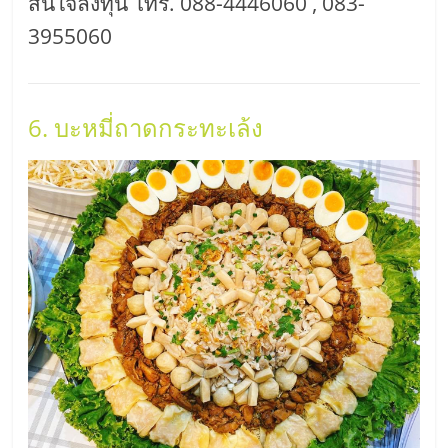
สนใจลงทุน โทร. 088-4446060 , 083-
3955060
6. บะหมี่ถาดกระทะเล้ง