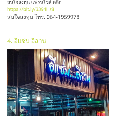
สนใจลงทุน แฟรนไชส์ คลิก
รน
ไชส์
https://bit.ly/3394Hz8
ขาย
สนใจลงทุน โทร. 064-1959978
หน้า
บ้าน
ลงทุน
4. อีแซ่บ อีสาน
น้อย
คืน
ทุน
ไว,
ที่
ปรึกษา
การ
ลงทุน
และ
ขยาย
สา
ขา
แฟ