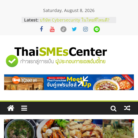
Skip
Saturday, August 8, 2026
to
content
Latest:
ร้านเครื่องเสียงคุณภาพสูง พร้อม
โซลูชันระบบภาพและเสียง
บริษัท Cybersecurity ในไทยที่ไหนดี?
วิธีเลือกผู้ให้บริการให้คุ้มค่าและตอบ
โจทย์ธุรกิจ
อยากหาเงินทุน เพิ่มสภาพคล่องให้ธุรกิจ
"ศูนย์
เริ่มยังไงให้ผ่านฉลุย
สัมมนาออนไลน์ โอกาสบริหารสถานี
บริการน้ำมัน Shell
รวม
สัมมนาลงทุน แฟรนไชส์ยอนนี่
ThaiFranchise Meet Up จับคู่แฟรน
ไชส์ ครั้งที่ 8
ข้อมูล
ธุรกิจ
SME