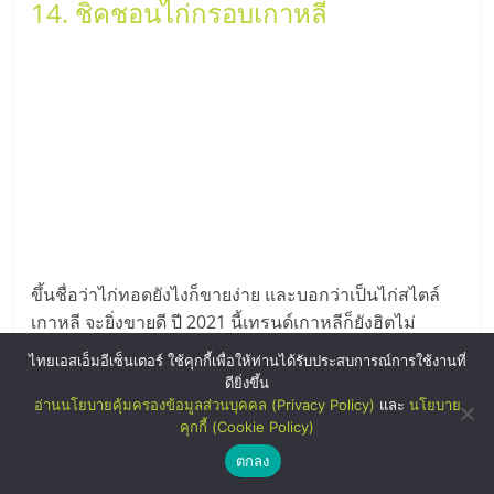
14. ชิคชอนไก่กรอบเกาหลี
ขึ้นชื่อว่าไก่ทอดยังไงก็ขายง่าย และบอกว่าเป็นไก่สไตล์
เกาหลี จะยิ่งขายดี ปี 2021 นี้เทรนด์เกาหลีก็ยังฮิตไม่
เปลี่ยนแปลง โดยชิคชินไก่กรอบเกาหลี มีเมนูน่าสนใจอีก
ไทยเอสเอ็มอีเซ็นเตอร์ ใช้คุกกี้เพื่อให้ท่านได้รับประสบการณ์การใช้งานที่
หลายรายการ เช่น ไก่กรอบเกาหลีรสชาติต่างๆ , เซ็ทข้าว
ดียิ่งขึ้น
ไก่เกาหลี , กิมจิ ,ชีสซี่ดิป , ต็อกโบกิ , ซุปกิมจิ , ซึกซอกต็
อ่านนโยบายคุ้มครองข้อมูลส่วนบุคคล (Privacy Policy)
และ
นโยบาย
คุกกี้ (Cookie Policy)
อกโบกิ , ฮอทรามยอนชีส เป็นต้น เน้นรูปแบบบรรยากาศ
ของร้านที่ผ่อนคลาย
ตกลง