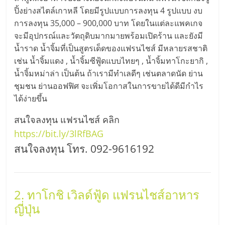
ปิ้งย่างสไตล์เกาหลี โดยมีรูปแบบการลงทุน 4 รูปแบบ งบ
ลงทุน
การลงทุน 35,000 – 900,000 บาท โดยในแต่ละแพคเกจ
จะมีอุปกรณ์และวัตถุดิบมากมายพร้อมเปิดร้าน และยังมี
และ
น้ำราด น้ำจิ้มที่เป็นสูตรเด็ดของแฟรนไชส์ มีหลายรสชาติ
เช่น น้ำจิ้มแดง , น้ำจิ้มซีฟู้ดแบบไทยๆ , น้ำจิ้มทาโกะยากิ ,
ขยาย
น้ำจิ้มหม่าล่า เป็นต้น ถ้าเรามีทำเลดีๆ เช่นตลาดนัด ย่าน
ชุมชน ย่านออฟฟิศ จะเพิ่มโอกาสในการขายได้ดีมีกำไร
สา
ได้ง่ายขึ้น
สนใจลงทุน แฟรนไชส์ คลิก
ขา
https://bit.ly/3lRfBAG
สนใจลงทุน โทร. 092-9616192
แฟ
รน
2. ทาโกชิ เวิลด์ฟู้ด แฟรนไชส์อาหาร
ไชส์,
ญี่ปุ่น