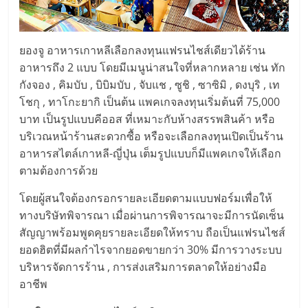
ไทย,
SMEs,
แฟ
ยองจู อาหารเกาหลีเลือกลงทุนแฟรนไชส์เดียวได้ร้าน
รน
ไชส์,
อาหารถึง 2 แบบ โดยมีเมนูน่าสนใจที่หลากหลาย เช่น ทัก
ที่
กังจอง , คิมบับ , บิบิมบับ , จับแช , ซูชิ , ซาซิมิ , ดงบุริ , เท
ปรึกษา
โชกุ , ทาโกะยากิ เป็นต้น แพคเกจลงทุนเริ่มต้นที่ 75,000
แฟ
บาท เป็นรูปแบบคีออส ที่เหมาะกับห้างสรรพสินค้า หรือ
รน
บริเวณหน้าร้านสะดวกซื้อ หรือจะเลือกลงทุนเปิดเป็นร้าน
ไชส์,
อาหารสไตล์เกาหลี-ญี่ปุ่น เต็มรูปแบบก็มีแพคเกจให้เลือก
รวม
ตามต้องการด้วย
แฟ
โดยผู้สนใจต้องกรอกรายละเอียดตามแบบฟอร์มเพื่อให้
รน
ทางบริษัทพิจารณา เมื่อผ่านการพิจารณาจะมีการนัดเซ็น
ไชส์
ขาย
สัญญาพร้อมพูดคุยรายละเอียดให้ทราบ ถือเป็นแฟรนไชส์
แฟ
ยอดฮิตที่มีผลกำไรจากยอดขายกว่า 30% มีการวางระบบ
รน
บริหารจัดการร้าน , การส่งเสริมการตลาดให้อย่างมือ
ไชส์
อาชีพ
แฟ