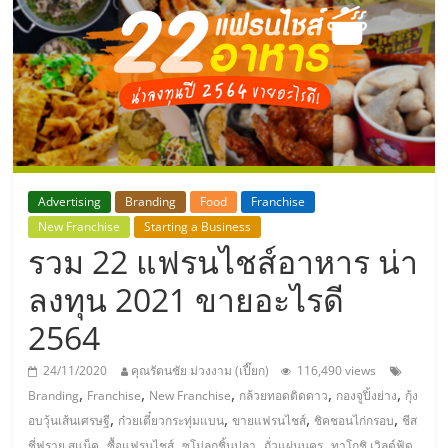
แห่ง
ประเทศไทย,
ThaiSMEsCenter,
รวม
Advertising
Branding
Food
Franchise
ธุรกิจ
New Franchise
Starting a Business
รวม 22 แฟรนไชส์อาหาร น่า
เอ
ลงทุน 2021 ขายอะไรดี
2564
ส
24/11/2020
คุณรัตนชัย ม่วงงาม (เปี๊ยก)
116,490 views
เอ็
,
,
,
,
,
Branding
Franchise
New Franchise
กล้วยทอดติดดาว
กองจูปิ้งย่าง
กุ้ง
,
,
,
,
อบวุ้นเส้นเศรษฐี
ก๋วยเตี๋ยวกระทุ่มแบน
ขายแฟรนไชส์
ชิคชอนไก่กรอบ
ชีส
,
,
,
,
,
ชี่ฟราย สแน็ค
ซื้อแฟรนไชส์
ซูโม่ลูกชิ้นปลา
ถั่วแผ่นนคร
ทาโกชิ เวิลด์ฟู้ด