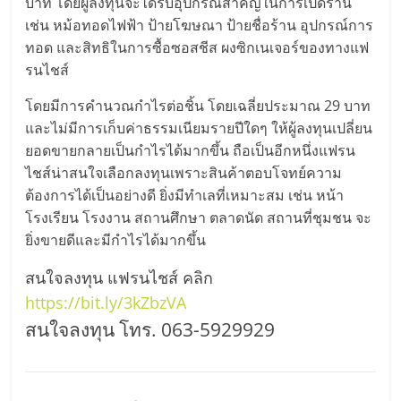
บาท โดยผู้ลงทุนจะได้ร้บอุปกรณ์สำคัญในการเปิดร้าน
เช่น หม้อทอดไฟฟ้า ป้ายโฆษณา ป้ายชื่อร้าน อุปกรณ์การ
ทอด และสิทธิในการซื้อซอสชีส ผงซิกเนเจอร์ของทางแฟ
รนไชส์
โดยมีการคำนวณกำไรต่อชิ้น โดยเฉลี่ยประมาณ 29 บาท
และไม่มีการเก็บค่าธรรมเนียมรายปีใดๆ ให้ผู้ลงทุนเปลี่ยน
ยอดขายกลายเป็นกำไรได้มากขึ้น ถือเป็นอีกหนึ่งแฟรน
ไชส์น่าสนใจเลือกลงทุนเพราะสินค้าตอบโจทย์ความ
ต้องการได้เป็นอย่างดี ยิ่งมีทำเลที่เหมาะสม เช่น หน้า
โรงเรียน โรงงาน สถานศึกษา ตลาดนัด สถานที่ชุมชน จะ
ยิ่งขายดีและมีกำไรได้มากขึ้น
สนใจลงทุน แฟรนไชส์ คลิก
https://bit.ly/3kZbzVA
สนใจลงทุน โทร. 063-5929929