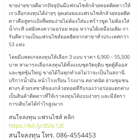
ขายง่ายขายดีมากปัจจุบันมีแฟรนไชส์กล้วยทอดติดดาวให้
เราเลือกลงทุนได้ง่ายๆ จุดเด่นของแฟรนไชส์กล้วยทอดติด
ดาวคือสูตรแป้งที่ผสมง่ายไม่ต้องใส่มะพร้าวขูด ไม่ต้องใส่
น้ำกะทิ แต่ยังคงความอร่อย หอม หวานได้เหมือนเดิม กา
รันตีความเป็นแฟรนไชส์ยอดฮิตจากสาขาทั่วประเทศกว่า
53 แห่ง
โดยมีแพคเกจลงทุนให้เลือก 3 แบบ ราคา 6,900 – 55,500
บาท สามารถเลือกลงทุนได้ทั้งแบบชุดวัตถุดิบ ชุดตู้คีออส
และชุดซุ้มใหญ่ ขายได้ในทุกทำเลไม่ว่าจะเป็นในสถานี
บริการน้ำมัน หน้าโรงเรียน โรงงาน ตลาดนัด ย่านชุมชน
ต่างๆ ด้วยรสชาติของกล้วยทอดที่รับรองว่าอร่อยแตกต่าง
เป็นสินค้าติดดาวที่ให้เราลงทุนได้แบบง่ายๆ และมีอัตรา
การเติบโตได้กำไรสูงมาก
สนใจลงทุน แฟรนไชส์ คลิก
https://bit.ly/35Xc1zE
สนใจลงทุน โทร. 086-4554453