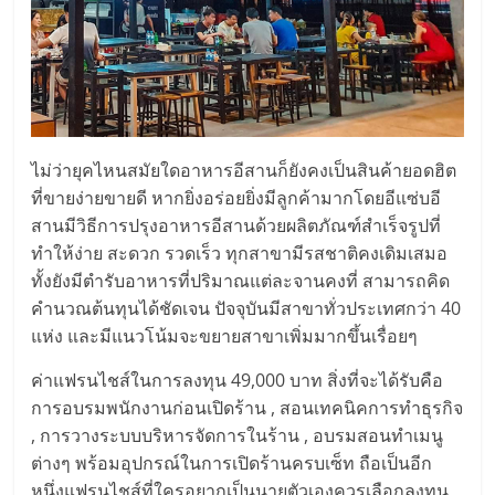
รน
ไชส์,
ศูนย์
รวม
แฟ
รน
ไม่ว่ายุคไหนสมัยใดอาหารอีสานก็ยังคงเป็นสินค้ายอดฮิต
ไชส์
ที่ขายง่ายขายดี หากยิ่งอร่อยยิ่งมีลูกค้ามากโดยอีแซ่บอี
พร้อม
สานมีวิธีการปรุงอาหารอีสานด้วยผลิตภัณฑ์สำเร็จรูปที่
ทำเล
ทำให้ง่าย สะดวก รวดเร็ว ทุกสาขามีรสชาติคงเดิมเสมอ
สำหรับ
ทั้งยังมีตำรับอาหารที่ปริมาณแต่ละจานคงที่ สามารถคิด
เปิด
คำนวณต้นทุนได้ชัดเจน ปัจจุบันมีสาขาทั่วประเทศกว่า 40
ร้าน
แห่ง และมีแนวโน้มจะขยายสาขาเพิ่มมากขึ้นเรื่อยๆ
ปรึกษา
ฟรี,
ค่าแฟรนไชส์ในการลงทุน 49,000 บาท สิ่งที่จะได้รับคือ
บริการ
การอบรมพนักงานก่อนเปิดร้าน , สอนเทคนิคการทำธุรกิจ
พัฒนา
, การวางระบบบริหารจัดการในร้าน , อบรมสอนทำเมนู
ระบบ
ต่างๆ พร้อมอุปกรณ์ในการเปิดร้านครบเซ็ท ถือเป็นอีก
แฟ
หนึ่งแฟรนไชส์ที่ใครอยากเป็นนายตัวเองควรเลือกลงทุน