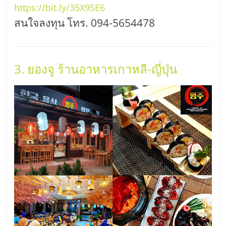
รน
https://bit.ly/35X9SE6
สนใจลงทุน โทร. 094-5654478
ไชส์"
"ศูนย์
3. ยองจู ร้านอาหารเกาหลี-ญี่ปุ่น
รวม
ข้อมูล
ธุรกิจ
SME
แห่ง
ประเทศไทย,
ThaiSMEsCenter,
รวม
ธุรกิจ
เอ
ส
เอ็
มอี