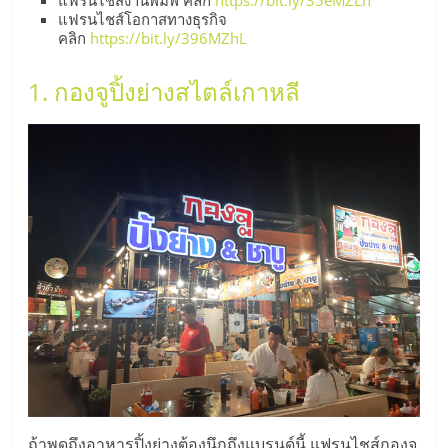
แฟรนไชส์โอกาสทางธุรกิจ
ลงทุน
คลิก
https://bit.ly/396MZhL
น้อย
1. กองจูปิ้งย่างสไตล์เกาหลี
คืน
ทุน
ไว,
ที่
ปรึกษา
การ
ถ้าพูดถึงอาหารปิ้งย่างต้องนึกถึงแบรนด์นี้ แฟรนไชส์กองจู