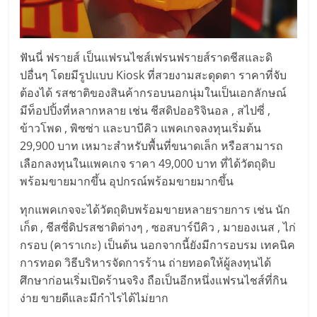
ฟันนี่ ฟรายส์ เป็นแฟรนไชส์เฟรนฟรายส์ราดชีสและดิ
ปอื่นๆ โดยมีรูปแบบ Kiosk ที่สวยงามสะดุดตา ราคาที่จับ
ต้องได้ รสชาติของสินค้ากรอบนอกนุ่มในเป็นเอกลักษณ์
มีท็อปปิ้งที่หลากหลาย เช่น ชีสดิปออริจินอล , สไปซี่ ,
ข้าวโพด , พิซซ่า และบาบีคิว แพคเกจลงทุนเริ่มต้น
29,900 บาท เหมาะสำหรับพื้นที่ขนาดเล็ก หรือสามารถ
เลือกลงทุนในแพคเกจ ราคา 49,000 บาท ที่ได้วัตถุดิบ
พร้อมขายมากขึ้น อุปกรณ์พร้อมขายมากขึ้น
ทุกแพคเกจจะได้วัตถุดิบพร้อมขายหลายรายการ เช่น นัก
เก็ต , ชีสซี่ดิปรสชาติต่างๆ , ซอสบาร์บีคิว , มายองเนส , ไก่
กรอบ (คาราเกะ) เป็นต้น นอกจากนี้ยังมีการอบรม เทคนิค
การทอด วิธีบริหารจัดการร้าน ถ่ายทอดให้ผู้ลงทุนได้
ศึกษาก่อนเริ่มเปิดร้านจริง ถือเป็นอีกหนึ่งแฟรนไชส์ที่กิน
ง่าย ขายดีและมีกำไรได้ไม่ยาก