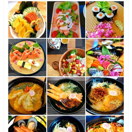
ศูนย์
รวม
แฟ
รน
ไชส์
พร้อม
ทำเล
สำหรับ