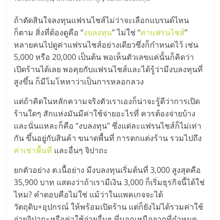
มอี
ถ้าตัดสินใจลงทุนแฟรนไชส์ไม่ว่าจะเลือกแบรนด์ไหน
ไทย,
ก็ตาม สิ่งที่ต้องดูคือ “
งบลงทุน
” ไม่ใช่ “
ค่าแฟรนไชส์
”
หลายคนไปดูค่าแฟรนไชส์อย่างเดียวซึ่งก็กำหนดไว้ เช่น
SMEs,
5,000 หรือ 20,000 เป็นต้น พอเห็นตัวเลขแค่นั้นก็คิดว่า
เปิดร้านได้เลย พอคุยกับแฟรนไชส์และได้รู้ว่ามีงบลงทุนที่
แฟ
สูงขึ้น ก็มีโมโหหาว่าเป็นการหลอกลวง
แต่ถ้าคิดในหลักความจริงตัวเราเองก็น่าจะรู้ดีว่าการเปิด
รน
ร้านใดๆ สักแห่งมันมีค่าใช้จ่ายอะไรที่ ควรต้องจ่ายบ้าง
และนั่นแหละก็คือ “งบลงทุน” ซึ่งแต่ละแฟรนไชส์ก็ไม่เท่า
ไชส์,
กัน ขึ้นอยู่กับสินค้า ขนาดพื้นที่ การตกแต่งร้าน รวมไปถึง
ค่าเช่าพื้นที่
และอื่นๆ จิปาถะ
ที่
ยกตัวอย่าง ต.เนื้อย่าง มีงบลงทุนเริ่มต้นที่ 3,000 สูงสุดคือ
35,900 บาท แสดงว่าถ้าเรามีเงิน 3,000 ก็เริ่มธุรกิจนี้ได้ใช่
ปรึกษา
ไหม? คำตอบคือไม่ใช่ แม้ว่าในแพคเกจจะได้
วัตถุดิบ+อุปกรณ์ ให้พร้อมเปิดร้าน แต่ก็ยังไม่ได้รวมค่าใช้
จ่ายจิปาถะหรือค่าใช้จ่ายอื่นๆ ที่นอกเหนือจากที่กำหนด