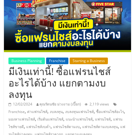
แห่ง
ประเทศไทย,
ThaiSMEsCenter,
รวม
Business Planning
Franchise
Starting a Business
มีเงินเท่านี้! ซื้อแฟรนไชส์
ธุรกิจ
อะไรได้บ้าง แยกตามงบ
เอ
ลงทุน
ส
12/02/2024
คุณรัตนชัย ม่วงงาม (เปี๊ยก)
2,119 views
,
,
,
,
,
Franchise
ค่าแฟรนไชส์
งบลงทุน
งบลงทุนแฟรนไชส์
ซื้อแฟรนไชส์อะไร
เอ็
,
,
,
,
มองหาแฟรนไชส์
เริ่มต้นแฟรนไชส์
แนะนำแฟรนไชส์
แฟรนไชส์
แฟรน
,
,
,
,
ไชส์ขายดี
แฟรนไชส์งบต่ำ
แฟรนไชส์ตามงบ
แฟรนไชส์ตามงบลงทุน
แฟ
,
,
รนไชส์น่าลงทุน
แฟรนไชส์ราคาถูก
แยกตามงบลงทุน