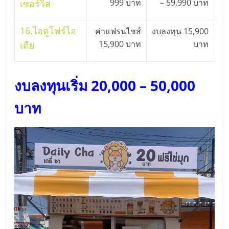
999 บาท
– 59,990 บาท
เปิด
เซอร์วิส
16.
ไอดูโฟร์ไอ
ร้าน
ค่าแฟรนไชส์
งบลงทุน 15,900
15,900 บาท
บาท
เดีย
ปรึกษา
งบลงทุนเริ่ม 20,000 – 50,000
ฟรี,
บาท
บริการ
พัฒนา
ระบบ
แฟ