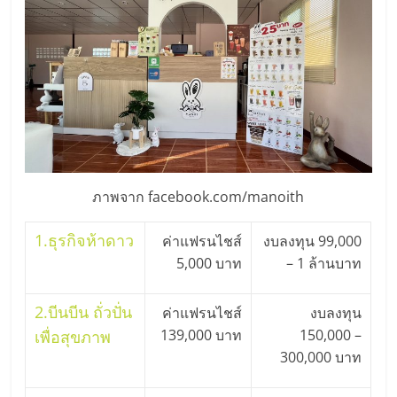
รน
ไชส์,
ศูนย์
รวม
แฟ
รน
ไชส์
พร้อม
ทำเล
ภาพจาก facebook.com/manoith
สำหรับ
เปิด
1.
ธุรกิจห้าดาว
ค่าแฟรนไชส์
งบลงทุน 99,000
ร้าน
5,000 บาท
– 1 ล้านบาท
ปรึกษา
ฟรี,
2.
บีนบีน ถั่วปั่น
ค่าแฟรนไชส์
งบลงทุน
บริการ
พัฒนา
139,000 บาท
150,000 –
เพื่อสุขภาพ
ระบบ
300,000 บาท
แฟ