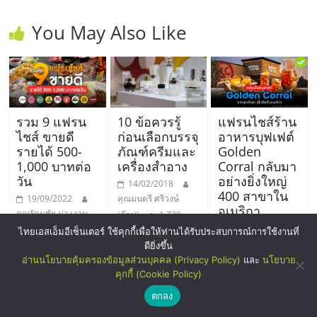
You May Also Like
รวม 9 แฟรน
10 ข้อควรรู้
แฟรนไชส์ร้าน
ไชส์ ขายดี
ก่อนเลือกบรรจุ
อาหารบุฟเฟต์
รายได้ 500-
ภัณฑ์ครีมและ
Golden
1,000 บาทต่อ
เครื่องสำอาง
Corral กลับมา
วัน
อย่างยิ่งใหญ่
14/02/2018
400 สาขาใน
19/09/2022
คุณมนตรี ศรีวงษ์
อเมริกา
คุณรัตนชัย ม่วงงาม
(อ๊อฟ)
1,738
01/08/2025
(เปี๊ยก)
705
ไทยเอสเอ็มอีเซ็นเตอร์ ใช้คุกกี้เพื่อให้ท่านได้รับประสบการณ์การใช้งานที่
views
คุณมนตรี ศรีวงษ์
ดียิ่งขึ้น
views
(อ๊อฟ)
396
อ่านนโยบายคุ้มครองข้อมูลส่วนบุคคล (Privacy Policy)
และ
นโยบาย
คุกกี้ (Cookie Policy)
views
ตกลง
Main Sponsors