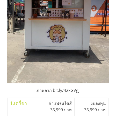
รน
ไชส์"
"ศูนย์
รวม
ข้อมูล
ธุรกิจ
SME
แห่ง
ประเทศไทย,
ThaiSMEsCenter,
รวม
ธุรกิจ
ภาพจาก bit.ly/42kGVgJ
เอ
ส
1.
เดรี่ชา
ค่าแฟรนไชส์
งบลงทุน
เอ็
36,999 บาท
36,999 บาท
มอี