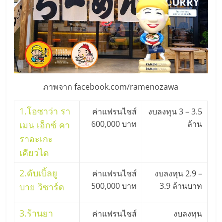
ภาพจาก facebook.com/ramenozawa
1.
โอซาว่า รา
ค่าแฟรนไชส์
งบลงทุน 3 – 3.5
600,000 บาท
ล้าน
เมน เอ็กซ์ คา
ราอะเกะ
เคียวได
2.
ดับเบิ้ลยู
ค่าแฟรนไชส์
งบลงทุน 2.9 –
500,000 บาท
3.9 ล้านบาท
บาย วิซาร์ด
3.
ร้านยา
ค่าแฟรนไชส์
งบลงทุน