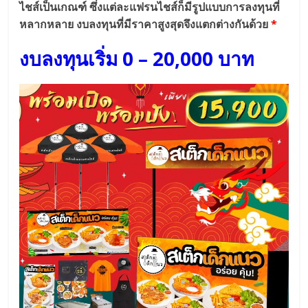
แฟ
ไชส์เป็นเกณฑ์ ซึ่งแต่ละแฟรนไชส์ก็มีรูปแบบการลงทุนที่
หลากหลาย งบลงทุนที่มีราคาสูงสุดจึงแตกต่างกันด้วย
*
รน
งบลงทุนเริ่ม 0 – 20,000 บาท
ไชส์
แฟ
รน
ไชส์
ขาย
หน้า
บ้าน