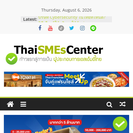
Skip
Thursday, August 6, 2026
to
content
Latest:
บริษัท Cybersecurity ในไทยที่ไหนดี?
วิธีเลือกผู้ให้บริการให้คุ้มค่าและตอบ
โจทย์ธุรกิจ
อยากหาเงินทุน เพิ่มสภาพคล่องให้ธุรกิจ
เริ่มยังไงให้ผ่านฉลุย
สัมมนาออนไลน์ โอกาสบริหารสถานี
"ศูนย์
บริการน้ำมัน Shell
สัมมนาลงทุน แฟรนไชส์ยอนนี่
ThaiFranchise Meet Up จับคู่แฟรน
รวม
ไชส์ ครั้งที่ 8
ร้านเครื่องเสียงคุณภาพสูง พร้อม
โซลูชันระบบภาพและเสียง
ข้อมูล
ธุรกิจ
SME